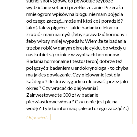
suchej skóry głowy, co powoduje szybsze
wydzielanie sebum i przetłuszczanie. Przeraża
mnie ogrom wpisów na blogu, nie mam pojęcia
od czego zacząć... może mi ktoś coś poradzić ?
jakoś tak w pigułce .. jakie badania u lekarza
zrobić - mam na myśli,żeby sprawdzić hormony i
żeby włosy mniej wypadały. Wiem,że te badania
trzeba robić w danym okresie cyklu, bo wtedy u
nas kobiet są różnice w wynikach hormonów.
Badania hormonalne ( testosteron) dobrze też
połączyć z badaniem u endokrynologa - to chyba
ma jakieś powiazanie. Czy olejowanie jest dla
każdego ? Ile dni w tygodniu olejować , przez jaki
okres ? Czy wracać do olejowania?
Zainwestować te 300 zł w badanie
pierwiastkowe włosa ? Czy to nie jest pic na
wodę ? Tyle tu informacji, ale od czego zacząć ? :)
Odpowiedz