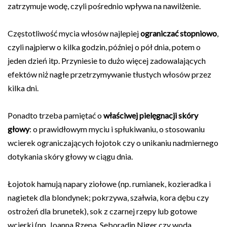
zatrzymuje wodę, czyli pośrednio wpływa na nawilżenie.
Częstotliwość mycia włosów najlepiej
ograniczać stopniowo
,
czyli najpierw o kilka godzin, później o pół dnia, potem o
jeden dzień itp. Przyniesie to dużo więcej zadowalających
efektów niż nagłe przetrzymywanie tłustych włosów przez
kilka dni.
Ponadto trzeba pamiętać o
właściwej pielęgnacji skóry
głowy
: o prawidłowym myciu i spłukiwaniu, o stosowaniu
wcierek ograniczających łojotok czy o unikaniu nadmiernego
dotykania skóry głowy w ciągu dnia.
Łojotok hamują napary ziołowe (np. rumianek, kozieradka i
nagietek dla blondynek; pokrzywa, szałwia, kora dębu czy
ostrożeń dla brunetek), sok z czarnej rzepy lub gotowe
wcierki (np. Joanna Rzepa, Seboradin Niger czy woda