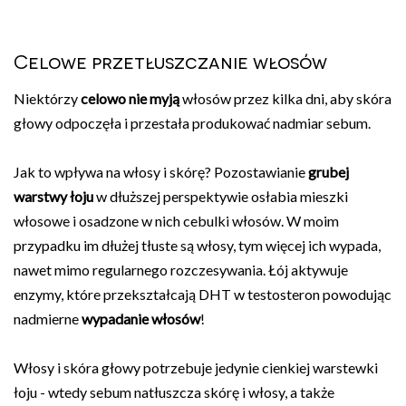
Celowe przetłuszczanie włosów
Niektórzy
celowo nie myją
włosów przez kilka dni, aby skóra
głowy odpoczęła i przestała produkować nadmiar sebum.
Jak to wpływa na włosy i skórę? Pozostawianie
grubej
warstwy łoju
w dłuższej perspektywie osłabia mieszki
włosowe i osadzone w nich cebulki włosów. W moim
przypadku im dłużej tłuste są włosy, tym więcej ich wypada,
nawet mimo regularnego rozczesywania. Łój aktywuje
enzymy, które przekształcają DHT w testosteron powodując
nadmierne
wypadanie włosów
!
Włosy i skóra głowy potrzebuje jedynie cienkiej warstewki
łoju - wtedy sebum natłuszcza skórę i włosy, a także