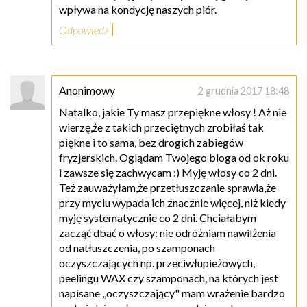
wpływa na kondycję naszych piór.
Odpowiedz
Anonimowy
2 grudnia 2017 18:48
Natalko, jakie Ty masz przepiękne włosy ! Aż nie
wierzę,że z takich przeciętnych zrobiłaś tak
piękne i to sama, bez drogich zabiegów
fryzjerskich. Oglądam Twojego bloga od ok roku
i zawsze się zachwycam :) Myję włosy co 2 dni.
Też zauważyłam,że przetłuszczanie sprawia,że
przy myciu wypada ich znacznie więcej, niż kiedy
myję systematycznie co 2 dni. Chciałabym
zacząć dbać o włosy: nie odróżniam nawilżenia
od natłuszczenia, po szamponach
oczyszczających np. przeciwłupieżowych,
peelingu WAX czy szamponach, na których jest
napisane ,,oczyszczający" mam wrażenie bardzo