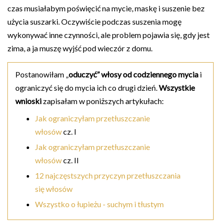
czas musiałabym poświęcić na mycie, maskę i suszenie bez
użycia suszarki. Oczywiście podczas suszenia mogę
wykonywać inne czynności, ale problem pojawia się, gdy jest
zima, a ja muszę wyjść pod wieczór z domu.
Postanowiłam „
oduczyć” włosy od codziennego mycia
i
ograniczyć się do mycia ich co drugi dzień.
Wszystkie
wnioski
zapisałam w poniższych artykułach:
Jak ograniczyłam przetłuszczanie
włosó
w
cz. I
Jak ograniczyłam przetłuszczanie
włosó
w
cz. II
12 najczęstszych przyczyn przetłuszczania
się włosów
Wszystko o łupieżu - suchym i tłustym