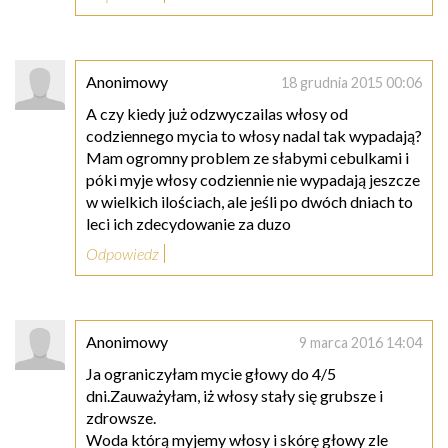
Anonimowy
18 grudnia 2015 00:06
A czy kiedy już odzwyczailas włosy od
codziennego mycia to włosy nadal tak wypadają?
Mam ogromny problem ze słabymi cebulkami i
póki myje włosy codziennie nie wypadają jeszcze
w wielkich ilościach, ale jeśli po dwóch dniach to
leci ich zdecydowanie za duzo
Odpowiedz
Anonimowy
9 marca 2016 14:04
Ja ograniczyłam mycie głowy do 4/5
dni.Zauważyłam, iż włosy stały się grubsze i
zdrowsze.
Woda którą myjemy włosy i skórę głowy zle