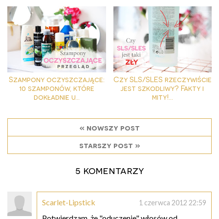
Szampony oczyszczające:
Czy SLS/SLES rzeczywiście
10 szamponów, które
jest szkodliwy? Fakty i
dokładnie u...
mity!...
« nowszy post
starszy post »
5 komentarzy
Scarlet-Lipstick
1 czerwca 2012 22:59
Potwierdzam, że "oduczenie" włosów od