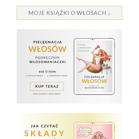
MOJE KSIĄŻKI O WŁOSACH ↓