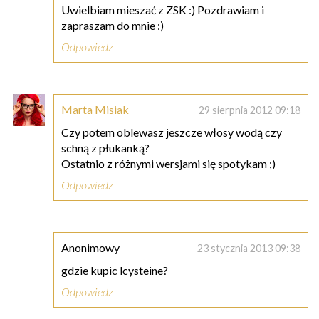
Uwielbiam mieszać z ZSK :) Pozdrawiam i
zapraszam do mnie :)
Odpowiedz
Marta Misiak
29 sierpnia 2012 09:18
Czy potem oblewasz jeszcze włosy wodą czy
schną z płukanką?
Ostatnio z różnymi wersjami się spotykam ;)
Odpowiedz
Anonimowy
23 stycznia 2013 09:38
gdzie kupic lcysteine?
Odpowiedz