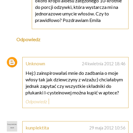
około kropli aloesu zatężonego 10-krotnie
do porcji odzywki, która wystarcza mi na
jednorazowe umycie włosów. Czy to
prawidłowo? Pozdrawiam Emila
Odpowiedz
Unknown
24 kwietnia 2012 18:46
Hej:) zainspirowałaś mnie do zadbania o moje
włosy tak jak dziewczyny z wizażu:) chciałabym
jednak zapytać czy wszystkie składniki do
płukanki l-cysteinowej można kupić w aptece?
Odpowiedz
kunplektita
29 maja 2012 10:56