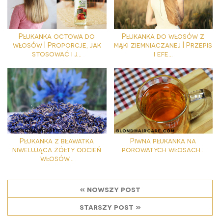
Płukanka octowa do
Płukanka do włosów z
włosów | Proporcje, jak
mąki ziemniaczanej | Przepis
stosować i j...
i efe...
Płukanka z bławatka
Piwna płukanka na
niwelująca żółty odcień
porowatych włosach...
włosów...
« nowszy post
starszy post »