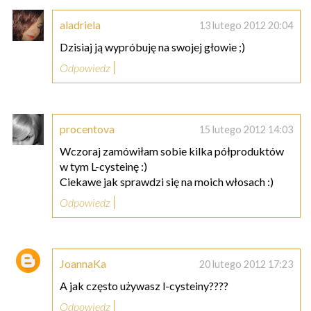
aladriela
13 lutego 2012 20:04
Dzisiaj ją wypróbuję na swojej głowie ;)
Odpowiedz
procentova
15 lutego 2012 14:03
Wczoraj zamówiłam sobie kilka półproduktów
w tym L-cysteinę :)
Ciekawe jak sprawdzi się na moich włosach :)
Odpowiedz
JoannaKa
20 lutego 2012 17:23
A jak często używasz l-cysteiny????
Odpowiedz