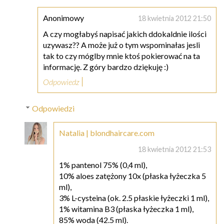
Anonimowy
18 kwietnia 2012 21:50
A czy mogłabyś napisać jakich ddokaldnie ilości
uzywasz?? A może już o tym wspominałas jesli
tak to czy móglby mnie ktoś pokierować na ta
informację. Z góry bardzo dziękuję :)
Odpowiedz
Odpowiedzi
Natalia | blondhaircare.com
18 kwietnia 2012 21:53
1% pantenol 75% (0,4 ml),
10% aloes zatężony 10x (płaska łyżeczka 5
ml),
3% L-cysteina (ok. 2.5 płaskie łyżeczki 1 ml),
1% witamina B3 (płaska łyżeczka 1 ml),
85% woda (42.5 ml).