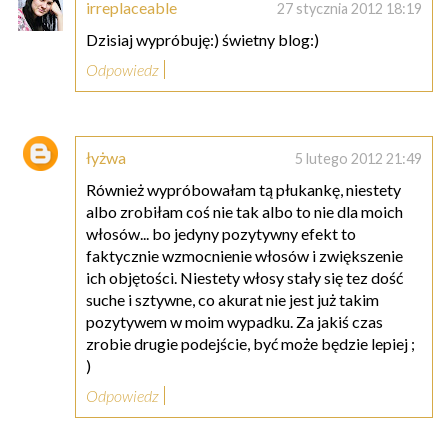
irreplaceable
27 stycznia 2012 18:19
Dzisiaj wypróbuję:) świetny blog:)
Odpowiedz
łyżwa
5 lutego 2012 21:49
Również wypróbowałam tą płukankę, niestety
albo zrobiłam coś nie tak albo to nie dla moich
włosów... bo jedyny pozytywny efekt to
faktycznie wzmocnienie włosów i zwiększenie
ich objętości. Niestety włosy stały się tez dość
suche i sztywne, co akurat nie jest już takim
pozytywem w moim wypadku. Za jakiś czas
zrobie drugie podejście, być może będzie lepiej ;
)
Odpowiedz