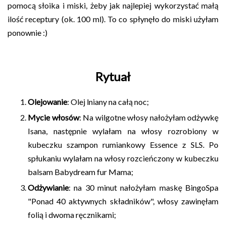
pomocą słoika i miski, żeby jak najlepiej wykorzystać małą
ilość receptury (ok. 100 ml). To co spłynęło do miski użyłam
ponownie :)
Rytuał
Olejowanie
: Olej lniany na całą noc;
Mycie włosów
: Na wilgotne włosy nałożyłam odżywkę
Isana, następnie wylałam na włosy rozrobiony w
kubeczku szampon rumiankowy Essence z SLS. Po
spłukaniu wylałam na włosy rozcieńczony w kubeczku
balsam Babydream fur Mama;
Odżywianie
: na 30 minut nałożyłam maskę BingoSpa
"Ponad 40 aktywnych składników", włosy zawinęłam
folią i dwoma ręcznikami;