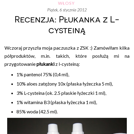
WŁOSY
piątek, 6 stycznia 2012
Recenzja: Płukanka z L-
cysteiną
Wczoraj przyszła moja paczuszka z ZSK :) Zamówiłam kilka
półproduktów, m.in. takich, które posłużą mi na
przygotowanie
płukanki
z l-cysteiną:
1% pantenol 75% (0,4 ml),
10% aloes zatężony 10x (płaska łyżeczka 5 ml),
3% L-cysteina (ok. 2.5 płaskie łyżeczki 1 ml),
1% witamina B3 (płaska łyżeczka 1 ml),
85% woda (42.5 ml).