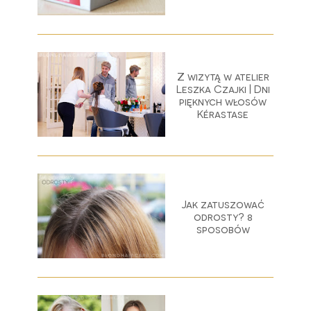
Z wizytą w atelier
Leszka Czajki | Dni
pięknych włosów
Kérastase
Jak zatuszować
odrosty? 8
sposobów