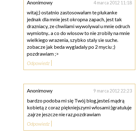
Anonimowy
4 marca 2012 11:18
witaj;) ostatnio zastosowałam te plukanke
jednak dla mnie jest okropna zapach, jest tak
drazniacy, ze chwilami wywolywal u mnie odruch
wymiotny.. a co do wlosow to nie zrobily na mnie
wielkiego wrazenia, szybko staly sie suche.
zobacze jak beda wygladaly po 2 myciu ;)
pozdrawiam ;>
Odpowiedz
Anonimowy
9 marca 2012 22:23
bardzo podoba mi się Twój blog,jesteś mądrą
kobietą z coraz piękniejszymi włosami:)gratuluje
.zajrze jeszcze nie raz,pozdrawiam
Odpowiedz