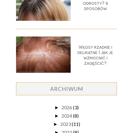
odrosty? 8
sposobów
Włosy rzadkie i
delikatne | Jak je
wzmocnić i
zagęścić?
ARCHIWUM
2026
(3)
►
2024
(8)
►
2023
(11)
►
2022
(8)
►