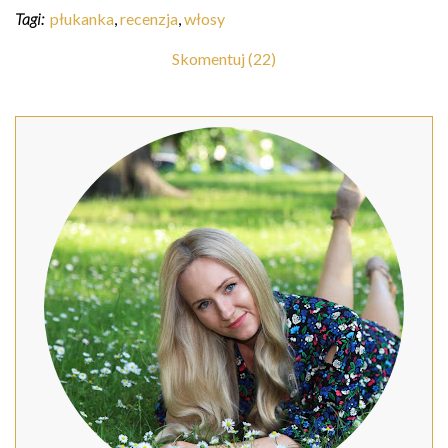
Tagi:
płukanka
,
recenzja
,
włosy
Skomentuj (22)