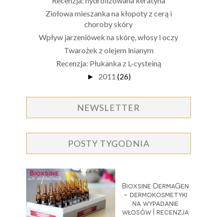
Recenzja: hydrolizowana keratyna
Ziołowa mieszanka na kłopoty z cerą i
choroby skóry
Wpływ jarzeniówek na skórę, włosy i oczy
Twarożek z olejem lnianym
Recenzja: Płukanka z L-cysteiną
2011
(26)
►
NEWSLETTER
POSTY TYGODNIA
Bioxsine DermaGen
- dermokosmetyki
na wypadanie
włosów | recenzja