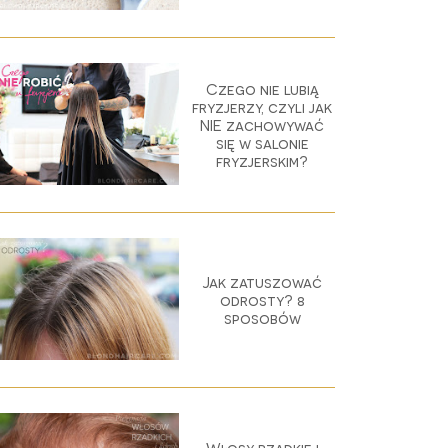
Czego nie lubią
fryzjerzy, czyli jak
NIE zachowywać
się w salonie
fryzjerskim?
Jak zatuszować
odrosty? 8
sposobów