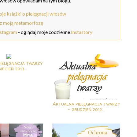
 włosów opowiadam na tym blogu.
je książki o pielęgnacji włosów
z moją metamorfozę
nstagram
- oglądaj moje codzienne
Instastory
pielęgnacja twarzy
iecień 2013...
Aktualna pielęgnacja twarzy
- grudzień 2012...