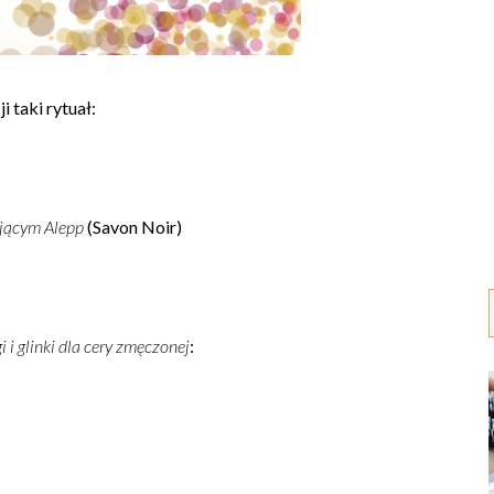
 taki rytuał:
ującym Alepp
(Savon Noir)
i i glinki dla cery zmęczonej
: