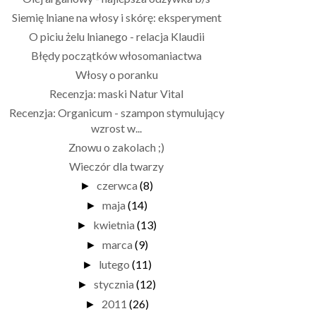
Siemię lniane na włosy i skórę: eksperyment
O piciu żelu lnianego - relacja Klaudii
Błędy początków włosomaniactwa
Włosy o poranku
Recenzja: maski Natur Vital
Recenzja: Organicum - szampon stymulujący
wzrost w...
Znowu o zakolach ;)
Wieczór dla twarzy
czerwca
(8)
►
maja
(14)
►
kwietnia
(13)
►
marca
(9)
►
lutego
(11)
►
stycznia
(12)
►
2011
(26)
►