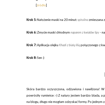
[
źródło
]
Krok 5:
Nałożenie maski na 20 minut:
spirulina
zmieszana 
Krok 6:
Zmycie maski chłodnym
naparem z kwiatów lipy
- na
Krok 7:
Aplikacja olejku
Khadi z białą lilią
połączonego z k
Krok 8:
Sen :)
Skóra bardzo oczyszczona, odżywiona i nawilżona!
W 
powróciły rumieńce :-)
Z natury jestem bardzo blada, a 
na blogu, długo nie mogłam odzyskać formy. Po jednym 