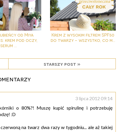
ubieńcy od Miya
Krem z wysokim filtrem SPF50
s: krem pod oczy,
do twarzy - wszystko, co m...
serum ...
starszy post »
omentarzy
3 lipca 2012 09:14
órniki o 80%?! Muszę kupić spirulinę i potrzebuję
odzę! :D
czerwoną na twarz dwa razy w tygodniu... ale aż takiej