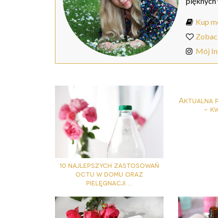
pięknych
Kup mo
Zobac
Mój I
Aktualna 
- kw
10 najlepszych zastosowań
octu w domu oraz
pielęgnacji ...