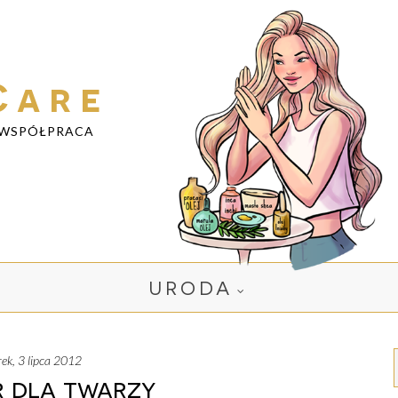
Care
WSPÓŁPRACA
URODA
orek, 3 lipca 2012
 dla twarzy