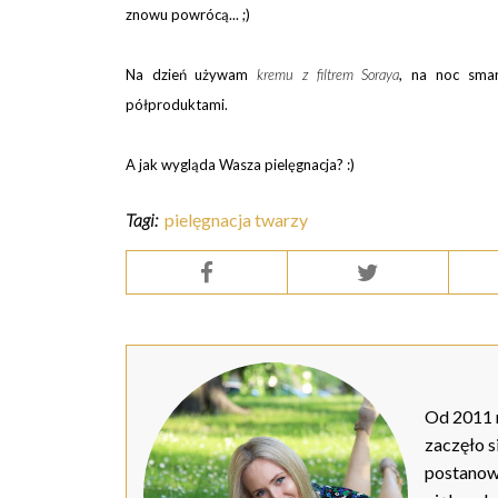
znowu powrócą... ;)
Na dzień używam
kremu z filtrem Soraya
, n
a noc sma
półproduktami.
A jak wygląda Wasza pielęgnacja? :)
Tagi:
pielęgnacja twarzy
Od 2011 r
zaczęło s
postanow