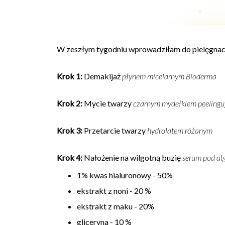
W zeszłym tygodniu wprowadziłam do pielęgnacji
Krok 1:
Demakijaż
płynem micelarnym Bioderma
Krok 2:
Mycie twarzy
czarnym mydełkiem peeling
Krok 3:
Przetarcie twarzy
hydrolatem różanym
Krok 4:
Nałożenie na wilgotną buzię
serum pod alg
1% kwas hialuronowy - 50%
ekstrakt z noni - 20 %
ekstrakt z maku - 20%
gliceryna - 10 %