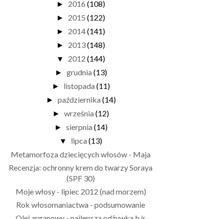
2016
(108)
►
2015
(122)
►
2014
(141)
►
2013
(148)
►
2012
(144)
▼
grudnia
(13)
►
listopada
(11)
►
października
(14)
►
września
(12)
►
sierpnia
(14)
►
lipca
(13)
▼
Metamorfoza dziecięcych włosów - Maja
Recenzja: ochronny krem do twarzy Soraya
(SPF 30)
Moje włosy - lipiec 2012 (nad morzem)
Rok włosomaniactwa - podsumowanie
Olej arganowy - najlepsza odżywka b/s