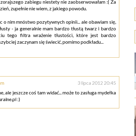
zorajszego zabiegu niestety nie zaobserwowałam :( Za
dzień, zupełnie nie wiem, z jakiego powodu.
jąc o nim mnóstwo pozytywnych opinii... ale obawiam się,
tłusty - ja generalnie mam bardzo tłustą twarz i bardzo
 tego filtra wrażenie tłustości, które jest bardzo
 szybciej zaczynam się świecić, pomimo podkładu...
om
3 lipca 2012 20:45
e, ale jeszcze coś tam widać... może to zasługa mydełka
ralne.pl :)