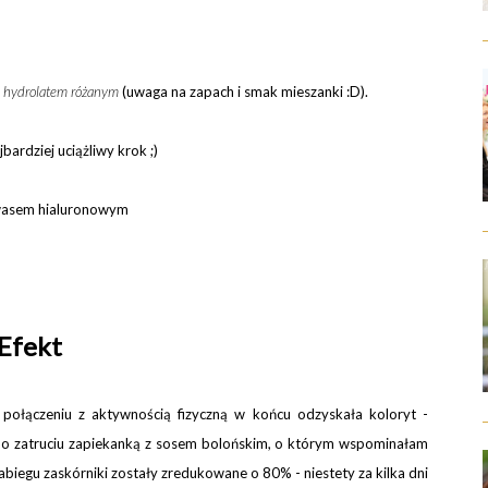
z
hydrolatem różanym
(uwaga na zapach i smak mieszanki :D).
jbardziej uciążliwy krok ;)
wasem hialuronowym
Efekt
połączeniu z aktywnością fizyczną w końcu odzyskała koloryt -
po zatruciu zapiekanką z sosem bolońskim, o którym wspominałam
zabiegu zaskórniki zostały zredukowane o 80%
- n
iestety za kilka dni