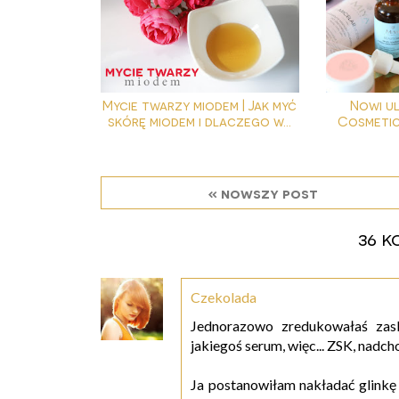
Mycie twarzy miodem | Jak myć
Nowi ul
skórę miodem i dlaczego w...
Cosmetic
« nowszy post
36 k
Czekolada
Jednorazowo zredukowałaś zask
jakiegoś serum, więc... ZSK, nadch
Ja postanowiłam nakładać glinkę 