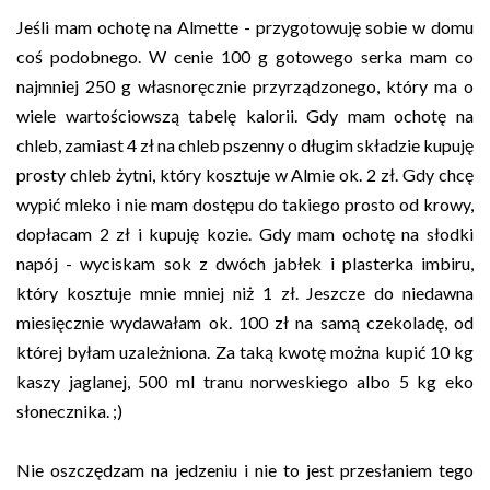
Jeśli mam ochotę na Almette - przygotowuję sobie w domu
coś podobnego. W cenie 100 g gotowego serka mam co
najmniej 250 g własnoręcznie przyrządzonego, który ma o
wiele wartościowszą tabelę kalorii. Gdy mam ochotę na
chleb, zamiast 4 zł na chleb pszenny o długim składzie kupuję
prosty chleb żytni, który kosztuje w Almie ok. 2 zł. Gdy chcę
wypić mleko i nie mam dostępu do takiego prosto od krowy,
dopłacam 2 zł i kupuję kozie. Gdy mam ochotę na słodki
napój - wyciskam sok z dwóch jabłek i plasterka imbiru,
który kosztuje mnie mniej niż 1 zł. Jeszcze do niedawna
miesięcznie wydawałam ok. 100 zł na samą czekoladę, od
której byłam uzależniona. Za taką kwotę można kupić 10 kg
kaszy jaglanej, 500 ml tranu norweskiego albo 5 kg eko
słonecznika. ;)
Nie oszczędzam na jedzeniu i nie to jest przesłaniem tego