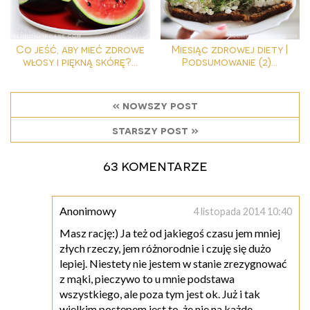
Co jeść, aby mieć zdrowe
Miesiąc zdrowej diety |
włosy i piękną skórę?...
Podsumowanie (2)...
« nowszy post
starszy post »
63 komentarze
Anonimowy
4 listopada 2014 10:40
Masz rację:) Ja też od jakiegoś czasu jem mniej
złych rzeczy, jem różnorodnie i czuję się dużo
lepiej. Niestety nie jestem w stanie zrezygnować
z mąki, pieczywo to u mnie podstawa
wszystkiego, ale poza tym jest ok. Już i tak
wielkim postępem jest to, że nie na każde