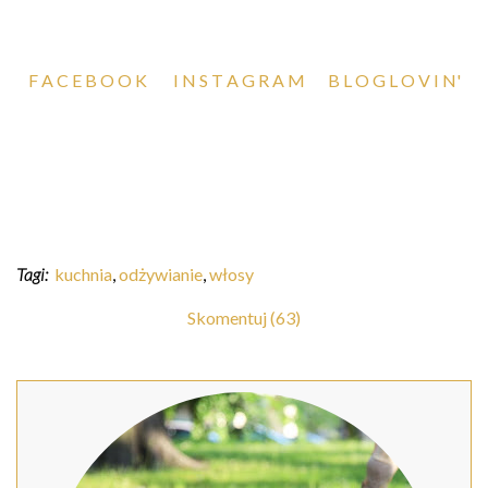
F A C E B O O K
I N S T A G R A M
B L O G L O V I N'
Tagi:
kuchnia
,
odżywianie
,
włosy
Skomentuj (63)