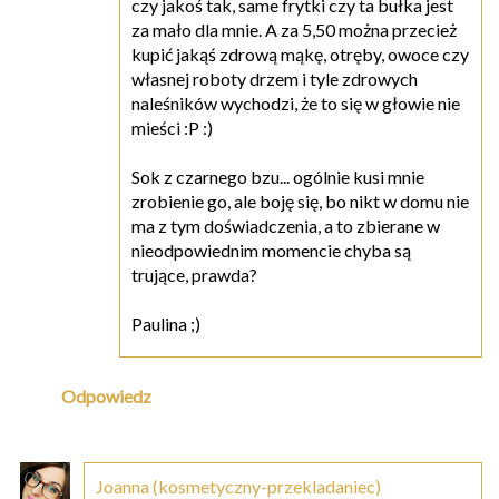
czy jakoś tak, same frytki czy ta bułka jest
za mało dla mnie. A za 5,50 można przecież
kupić jakąś zdrową mąkę, otręby, owoce czy
własnej roboty drzem i tyle zdrowych
naleśników wychodzi, że to się w głowie nie
mieści :P :)
Sok z czarnego bzu... ogólnie kusi mnie
zrobienie go, ale boję się, bo nikt w domu nie
ma z tym doświadczenia, a to zbierane w
nieodpowiednim momencie chyba są
trujące, prawda?
Paulina ;)
Odpowiedz
Joanna (kosmetyczny-przekladaniec)