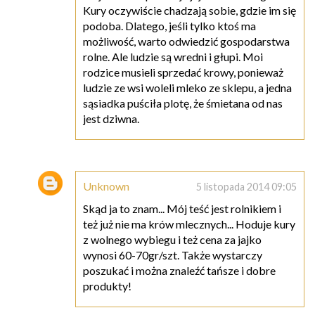
Kury oczywiście chadzają sobie, gdzie im się
podoba. Dlatego, jeśli tylko ktoś ma
możliwość, warto odwiedzić gospodarstwa
rolne. Ale ludzie są wredni i głupi. Moi
rodzice musieli sprzedać krowy, ponieważ
ludzie ze wsi woleli mleko ze sklepu, a jedna
sąsiadka puściła plotę, że śmietana od nas
jest dziwna.
Unknown
5 listopada 2014 09:05
Skąd ja to znam... Mój teść jest rolnikiem i
też już nie ma krów mlecznych... Hoduje kury
z wolnego wybiegu i też cena za jajko
wynosi 60-70gr/szt. Także wystarczy
poszukać i można znaleźć tańsze i dobre
produkty!