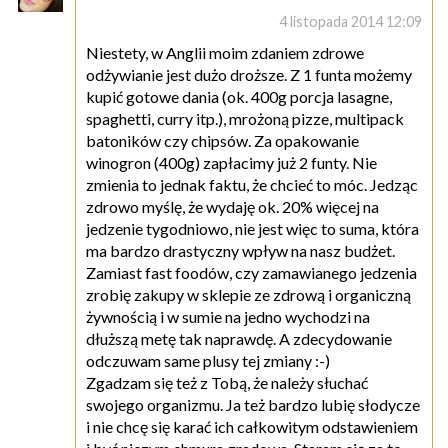
4 listopada 2014 12:09
Niestety, w Anglii moim zdaniem zdrowe
odżywianie jest dużo droższe. Z 1 funta możemy
kupić gotowe dania (ok. 400g porcja lasagne,
spaghetti, curry itp.), mrożoną pizze, multipack
batoników czy chipsów. Za opakowanie
winogron (400g) zapłacimy już 2 funty. Nie
zmienia to jednak faktu, że chcieć to móc. Jedząc
zdrowo myślę, że wydaję ok. 20% więcej na
jedzenie tygodniowo, nie jest więc to suma, która
ma bardzo drastyczny wpływ na nasz budżet.
Zamiast fast foodów, czy zamawianego jedzenia
zrobię zakupy w sklepie ze zdrową i organiczną
żywnością i w sumie na jedno wychodzi na
dłuższą metę tak naprawdę. A zdecydowanie
odczuwam same plusy tej zmiany :-)
Zgadzam się też z Tobą, że należy słuchać
swojego organizmu. Ja też bardzo lubię słodycze
i nie chcę się karać ich całkowitym odstawieniem