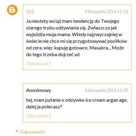
012
4 listopada 2014 11:16
Ja niestety wciąż mam tendencję do Twojego
starego trybu odżywiania się. Zwłaszcza jak
wyjeżdża moja mama. Wtedy najzwyczajniej w
świecie nie chce mi się przygotowywać posiłków
od zera, więc kupuję gotowce. Masakra... Może
do tego trzeba dojrzeć xd
Odpowiedz
Anonimowy
4 listopada 2014 11:47
hej, mam pytanie o odzywke ice cream argan age,
dalej ja polecasz?
Odpowiedz
Odpowiedzi