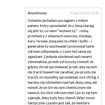
Anonimowy
9 marca 2015 23:35
Ostatnio jechałam pociagiem z miłym
panem, który opowiadał, że z żoną starają
się jeść to, co sami "wytworzą" - robią
przetwory z własnych owoców, chodują
kury i krowe, żona piecze chleb i bułki - i
generalnie to wychwalał i promował takie
zdrowe odżywianie, z czym też sama się
zgadzam ;) jedynie ubolewał nad cenami
ziemniaków, przeliczył koszty i mówił, że
gdyby chciał sprzedawać je tak, aby na nich
nie tracić (nawet nie zarabiać, po prostu nie
tracić), to musiałby sprzedawać za 6 złł/kg ;(
bardzo się zdziwiłam nad tak dużą ceną, ale
mówił, że on ich niczym chemicznym nie
nawozi, bo chce zdrowe mieć i po to się tym
zajmuje, żeby były bez chemii. Więc moze
faktycznie czasem jest tak, że niektóre