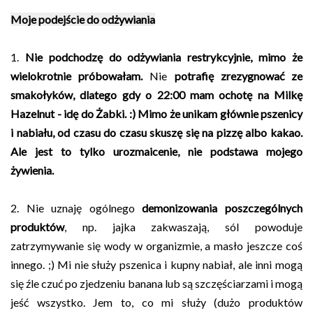
Moje podejście do odżywiania
1.
Nie podchodzę do odżywiania restrykcyjnie, mimo że
wielokrotnie próbowałam.
Nie
potrafię zrezygnować ze
smakołyków, dlatego gdy o 22:00 mam ochotę na Milkę
Hazelnut - idę do Żabki. :) Mimo że unikam głównie pszenicy
i nabiału, od czasu do czasu skuszę się na pizzę albo kakao.
Ale jest to tylko urozmaicenie, nie podstawa mojego
żywienia.
2. Nie uznaję ogólnego
demonizowania poszczególnych
produktów
, np. jajka zakwaszają, sól powoduje
zatrzymywanie się wody w organizmie, a masło jeszcze coś
innego. ;) Mi nie służy pszenica i kupny nabiał, ale inni mogą
się źle czuć po zjedzeniu banana lub są szczęściarzami i mogą
jeść wszystko. Jem to, co mi służy (dużo produktów