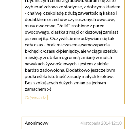
i być niczym chmura gradowa. Staram się za to
wybierać zdrowsze słodycze, z dobrym składem
- chałwę, czekoladę z dużą zawartością kakao i
dodatkiem orzechów czy suszonych owoców,
musy owocowe, "żelki" zrobione z puree
owocowego, ciastka z mąki orkiszowej zamiast
pszennej itp. Oczywiście nie odżywiam się tak
cały czas - brak mi czasem a/samozaparcia
b/chęci c/czasu d/pieniędzy, ale w ciągu sześciu
miesięcy zrobiłam ogromną zmianę w moich
nawykach żywnościowych i jestem z siebie
bardzo zadowolona. Dodatkowo jeszcze bym
podkreśliła istotność zasady małych kroków.
Bez szokujących dużych zmian za jednym
zamachem :-)
Odpowiedz
Anonimowy
4 listopada 2014 12:10