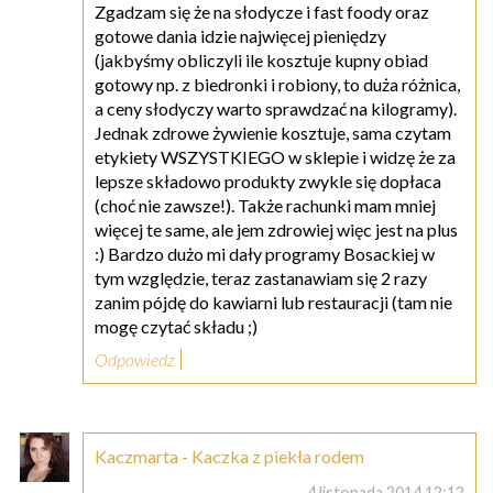
Zgadzam się że na słodycze i fast foody oraz
gotowe dania idzie najwięcej pieniędzy
(jakbyśmy obliczyli ile kosztuje kupny obiad
gotowy np. z biedronki i robiony, to duża różnica,
a ceny słodyczy warto sprawdzać na kilogramy).
Jednak zdrowe żywienie kosztuje, sama czytam
etykiety WSZYSTKIEGO w sklepie i widzę że za
lepsze składowo produkty zwykle się dopłaca
(choć nie zawsze!). Także rachunki mam mniej
więcej te same, ale jem zdrowiej więc jest na plus
:) Bardzo dużo mi dały programy Bosackiej w
tym względzie, teraz zastanawiam się 2 razy
zanim pójdę do kawiarni lub restauracji (tam nie
mogę czytać składu ;)
Odpowiedz
Kaczmarta - Kaczka z piekła rodem
4 listopada 2014 12:12