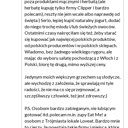
poza produktami mącznymi i herbatą (ale
herbatę kupuję tylko firmy Clipper i bardzo
polecam), reszty nie jem wcale albo naprawdę od
święta:) Serio, lepiej kupić naturalny jogurt, dodać
do niego trochę miodu i/lub świeżych owoców.
Ostatnimi czasy nakręciłam się też, żeby starać
się kupować jak najwięcej polskich produktów,
od polskich producentów i w polskich sklepach.
Wiadomo, bez żadnego wielkiego rygoru, ale
mając do wyboru sałatę pochodzącą z Włoch i z
Polski, biorę tę drugą, mimo wyższej ceny.
Jedynym moich większym grzechem są słodycze,
ale wychodzę z założenia, że sprawiają mi tyle
radości, że nie ma co się przejmować, a
szczęśliwszy człowiek, też jest zdrowszy;)
P.S. Osobom bardzo zabieganym, nie lubiącym
gotować itd. polecam m.in. zupy Eat Me! a
osobom z Trójmiasta lokale Loveat. Bardzo mnie
to cieszy, że powstają takie firmy i miejsca, które