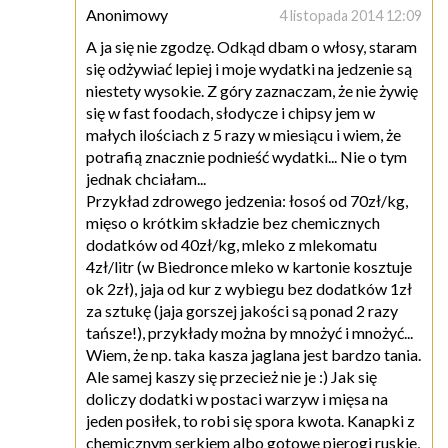
Anonimowy
4 listopada 2014 12:09
A ja się nie zgodzę. Odkąd dbam o włosy, staram
się odżywiać lepiej i moje wydatki na jedzenie są
niestety wysokie. Z góry zaznaczam, że nie żywię
się w fast foodach, słodycze i chipsy jem w
małych ilościach z 5 razy w miesiącu i wiem, że
potrafią znacznie podnieść wydatki... Nie o tym
jednak chciałam...
Przykład zdrowego jedzenia: łosoś od 70zł/kg,
mięso o krótkim składzie bez chemicznych
dodatków od 40zł/kg, mleko z mlekomatu
4zł/litr (w Biedronce mleko w kartonie kosztuje
ok 2zł), jaja od kur z wybiegu bez dodatków 1zł
za sztukę (jaja gorszej jakości są ponad 2 razy
tańsze!), przykłady można by mnożyć i mnożyć...
Wiem, że np. taka kasza jaglana jest bardzo tania.
Ale samej kaszy się przecież nie je :) Jak się
doliczy dodatki w postaci warzyw i mięsa na
jeden posiłek, to robi się spora kwota. Kanapki z
chemicznym serkiem albo gotowe pierogi ruskie,