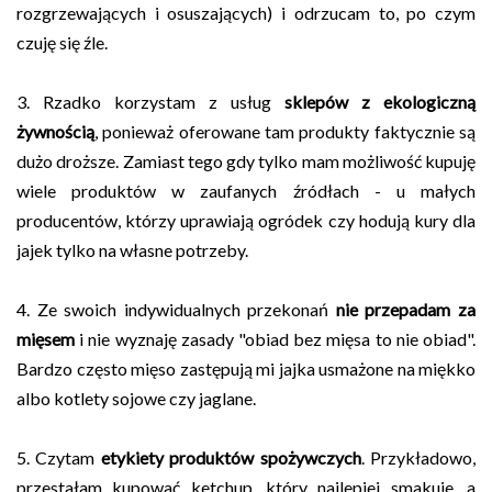
rozgrzewających i osuszających) i odrzucam to, po czym
czuję się źle.
3. Rzadko korzystam z usług
sklepów z ekologiczną
żywnością
, ponieważ oferowane tam produkty faktycznie są
dużo droższe. Zamiast tego gdy tylko mam możliwość kupuję
wiele produktów w zaufanych źródłach - u małych
producentów, którzy uprawiają ogródek czy hodują kury dla
jajek tylko na własne potrzeby.
4. Ze swoich indywidualnych przekonań
nie przepadam za
mięsem
i nie wyznaję zasady "obiad bez mięsa to nie obiad".
Bardzo często mięso zastępują mi jajka usmażone na miękko
albo kotlety sojowe czy jaglane.
5. Czytam
etykiety produktów spożywczych
. Przykładowo,
przestałam kupować ketchup, który najlepiej smakuje, a