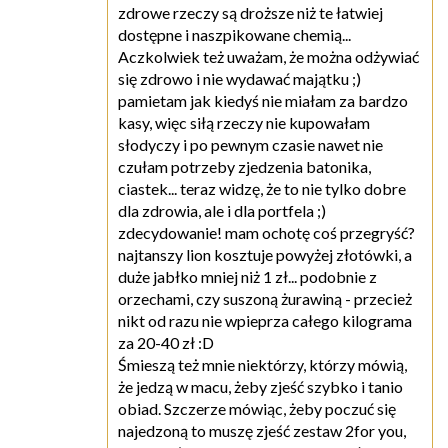
zdrowe rzeczy są droższe niż te łatwiej
dostępne i naszpikowane chemią...
Aczkolwiek też uważam, że można odżywiać
się zdrowo i nie wydawać majątku ;)
pamietam jak kiedyś nie miałam za bardzo
kasy, więc siłą rzeczy nie kupowałam
słodyczy i po pewnym czasie nawet nie
czułam potrzeby zjedzenia batonika,
ciastek... teraz widzę, że to nie tylko dobre
dla zdrowia, ale i dla portfela ;)
zdecydowanie! mam ochotę coś przegryść?
najtanszy lion kosztuje powyżej złotówki, a
duże jabłko mniej niż 1 zł... podobnie z
orzechami, czy suszoną żurawiną - przecież
nikt od razu nie wpieprza całego kilograma
za 20-40 zł :D
Śmieszą też mnie niektórzy, którzy mówią,
że jedzą w macu, żeby zjeść szybko i tanio
obiad. Szczerze mówiąc, żeby poczuć się
najedzoną to muszę zjeść zestaw 2for you,