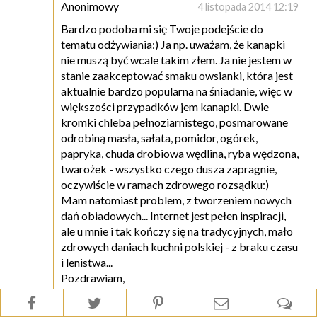
Anonimowy
4 listopada 2014 12:19
Bardzo podoba mi się Twoje podejście do
tematu odżywiania:) Ja np. uważam, że kanapki
nie muszą być wcale takim złem. Ja nie jestem w
stanie zaakceptować smaku owsianki, która jest
aktualnie bardzo popularna na śniadanie, więc w
większości przypadków jem kanapki. Dwie
kromki chleba pełnoziarnistego, posmarowane
odrobiną masła, sałata, pomidor, ogórek,
papryka, chuda drobiowa wędlina, ryba wędzona,
twarożek - wszystko czego dusza zapragnie,
oczywiście w ramach zdrowego rozsądku:)
Mam natomiast problem, z tworzeniem nowych
dań obiadowych... Internet jest pełen inspiracji,
ale u mnie i tak kończy się na tradycyjnych, mało
zdrowych daniach kuchni polskiej - z braku czasu
i lenistwa...
Pozdrawiam,
Beata.
Odpowiedz