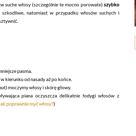
a w suche włosy (szczególnie te mocno porowate)
szybko
 szkodliwe, natomiast w przypadku włosów suchych i
sztywnić.
mniejsze pasma.
 kierunku od nasady aż po końce.
nut) moczymy włosy i skórę głowy.
ywająca piana oczyszcza delikatnie łodygi włosów z
Jak poprawnie myć włosy?
)