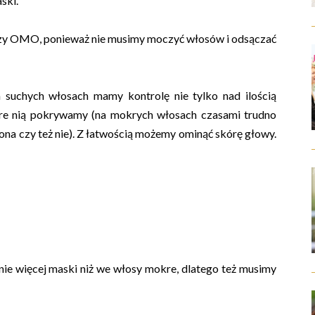
ski.
czy OMO, ponieważ nie musimy moczyć włosów i odsączać
 suchych włosach mamy kontrolę nie tylko nad ilością
óre nią pokrywamy (na mokrych włosach czasami trudno
ona czy też nie). Z łatwością możemy ominąć skórę głowy.
e więcej maski niż we włosy mokre, dlatego też musimy