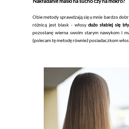
Nakładanie maski na sucho czy na mokro?
Obie metody sprawdzają się u mnie bardzo dobrze:
różnicą jest blask - włosy
dużo słabiej się bł
pozostanę wierna swoim starym nawykom i ma
(polecam tę metodę również posiadaczkom włosó