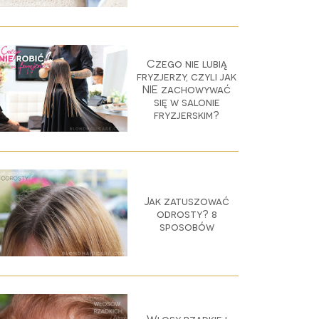
Czego nie lubią
fryzjerzy, czyli jak
NIE zachowywać
się w salonie
fryzjerskim?
Jak zatuszować
odrosty? 8
sposobów