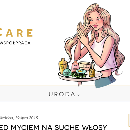
Care
WSPÓŁPRACA
URODA
niedziela, 19 lipca 2015
ed myciem na suche włosy