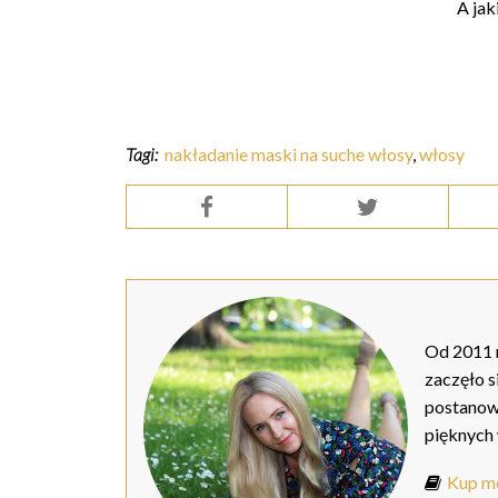
A jak
Tagi:
nakładanie maski na suche włosy
,
włosy
Od 2011 r
zaczęło s
postanow
pięknych
Kup mo