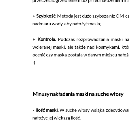
przeczesać grzebieniem tuż przed nałożeniem ma
+
Szybkość
. Metoda jest dużo szybsza niż OM 
nadmiaru wody, aby nałożyć maskę.
+
Kontrola
. Podczas rozprowadzania maski na
wcieranej maski, ale także nad kosmykami, kt
ocenić czy maska została w danym miejscu nałoż
:)
Minusy nakładania maski na suche włosy
-
Ilość maski.
W suche włosy wsiąka zdecydowani
nałożyć jej większą ilość.