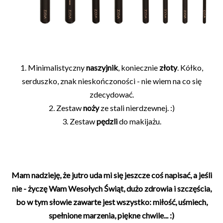
1. Minimalistyczny
naszyjnik
, koniecznie
złoty
. Kółko,
serduszko, znak nieskończoności - nie wiem na co się
zdecydować.
2. Zestaw
noży
ze stali nierdzewnej. :)
3. Zestaw
pędzli
do makijażu.
Mam nadzieję, że jutro uda mi się jeszcze coś napisać, a jeśli
nie - życzę Wam Wesołych Świąt, dużo zdrowia i szczęścia,
bo w tym słowie zawarte jest wszystko: miłość, uśmiech,
spełnione marzenia, piękne chwile... :)