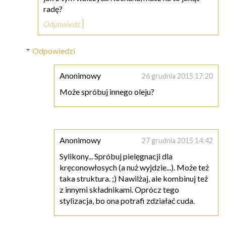
radę?
Odpowiedz
Odpowiedzi
Anonimowy
26 grudnia 2015 17:20
Może spróbuj innego oleju?
Anonimowy
27 grudnia 2015 14:42
Sylikony... Spróbuj pielęgnacji dla
kręconowłosych (a nuż wyjdzie...). Może też
taka struktura. ;) Nawilżaj, ale kombinuj też
z innymi składnikami. Oprócz tego
stylizacja, bo ona potrafi zdziałać cuda.