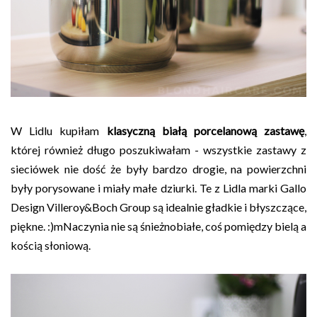
W Lidlu kupiłam
klasyczną białą porcelanową zastawę
,
której również długo poszukiwałam - wszystkie zastawy z
sieciówek nie dość że były bardzo drogie, na powierzchni
były porysowane i miały małe dziurki. Te z Lidla marki Gallo
Design Villeroy&Boch Group są idealnie gładkie i błyszczące,
piękne. :)mNaczynia nie są śnieżnobiałe, coś pomiędzy bielą a
kością słoniową.