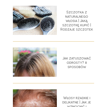
Szczotka z
naturalnego
włosia | Jaką
szczotkę kupić |
Rodzaje szczotek
Jak zatuszować
odrosty? 8
sposobów
Włosy rzadkie i
delikatne | Jak je
wzmocnić i