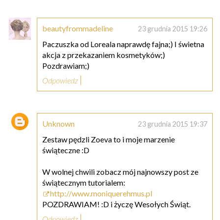
beautyfrommadeline
23 grudnia 2015 19:26
Paczuszka od Loreala naprawdę fajna;) I świetna
akcja z przekazaniem kosmetyków;)
Pozdrawiam;)
Odpowiedz
Unknown
23 grudnia 2015 19:37
Zestaw pędzli Zoeva to i moje marzenie
świąteczne :D
W wolnej chwili zobacz mój najnowszy post ze
świątecznym tutorialem:
http://www.moniquerehmus.pl
POZDRAWIAM! :D i życzę Wesołych Świąt.
Odpowiedz