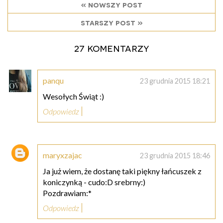
« nowszy post
starszy post »
27 komentarzy
panqu
23 grudnia 2015 18:21
Wesołych Świąt :)
Odpowiedz
maryxzajac
23 grudnia 2015 18:46
Ja już wiem, że dostanę taki piękny łańcuszek z
koniczynką - cudo:D srebrny:)
Pozdrawiam:*
Odpowiedz