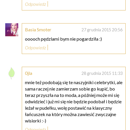
Odpowiedz
Basia Smoter
27 grudnia 2015 20:56
ooooch pędzlami bym nie pogardziła :)
Odpowiedz
0jla
28 grudnia 2015 11:33
mnie też podobają się te naszyjniki celebrytki, ale
sama raczej nie zamierzam sobie go kupić, bo
teraz przyszła na to moda, a później może mi się
odwidzieć i już mi się nie będzie podobał i będzie
leżał w pudełku, wolę postawić na klasyczny
łańcuszek na który można zawiesić zwyczajne
wisiorki :-)
Odpowiedz