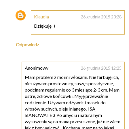
Klaudia
26 grudnia 2015 23:28
Dziękuję :)
Odpowiedz
Anonimowy
26 grudnia 2015 12:25
Mam problem z moimi włosami. Nie farbuję ich,
nie używam prostownicy, suszę sporadycznie,
podcinam regularnie co 3 miesiące 2-3 cm. Mam
ostre, zdrowe końcówki. Myję przeważnie
codziennie. Używam odżywek i masek do
włosów suchych, oleju lnianego. I SĄ
SIANOWATE :( Po umyciu i naturalnym
wysuszeniu są na maxa przesuszone, już nie wiem,
jak z tym walczyć... Kochana, masz na to jakąś