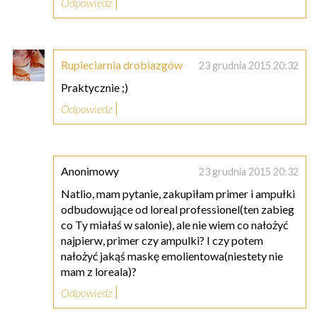
Odpowiedz
Rupieciarnia drobiazgów
23 grudnia 2015 20:32
Praktycznie ;)
Odpowiedz
Anonimowy
23 grudnia 2015 20:32
Natlio, mam pytanie, zakupiłam primer i ampułki
odbudowujące od loreal professionel(ten zabieg
co Ty miałaś w salonie), ale nie wiem co nałożyć
najpierw, primer czy ampulki? I czy potem
nałożyć jakąś maskę emolientowa(niestety nie
mam z loreala)?
Odpowiedz