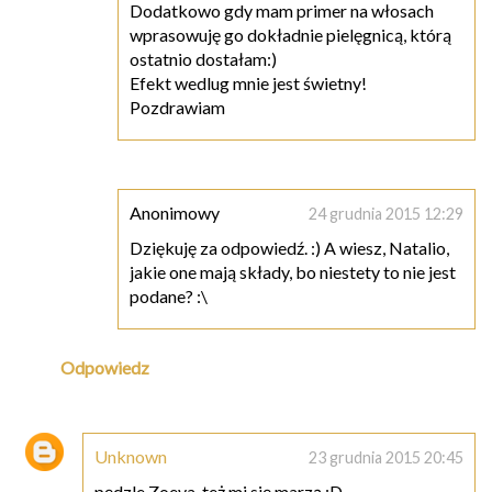
Dodatkowo gdy mam primer na włosach
wprasowuję go dokładnie pielęgnicą, którą
ostatnio dostałam:)
Efekt wedlug mnie jest świetny!
Pozdrawiam
Anonimowy
24 grudnia 2015 12:29
Dziękuję za odpowiedź. :) A wiesz, Natalio,
jakie one mają składy, bo niestety to nie jest
podane? :\
Odpowiedz
Unknown
23 grudnia 2015 20:45
pędzle Zoeva, też mi się marzą :D