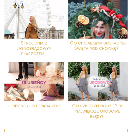
Strój dnia z
Co chciałabym dostać na
jasnobrązowym
Święta pod choinkę?...
płaszczem...
Ulubieńcy listopada 2019
Co szkodzi urodzie? 33
największe urodowe
błędy!...