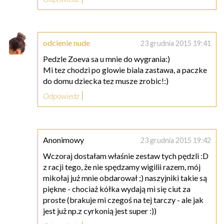
odcienie nude
23 grudnia 2015 19:41
Pedzle Zoeva sa u mnie do wygrania:)
Mi tez chodzi po glowie biala zastawa, a paczke
do domu dziecka tez musze zrobic!:)
Odpowiedz
Anonimowy
23 grudnia 2015 19:42
Wczoraj dostałam właśnie zestaw tych pędzli :D
z racji tego, że nie spędzamy wigilii razem, mój
mikołaj już mnie obdarował ;) naszyjniki takie są
piękne - chociaż kółka wydają mi się ciut za
proste (brakuje mi czegoś na tej tarczy - ale jak
jest już np.z cyrkonią jest super :))