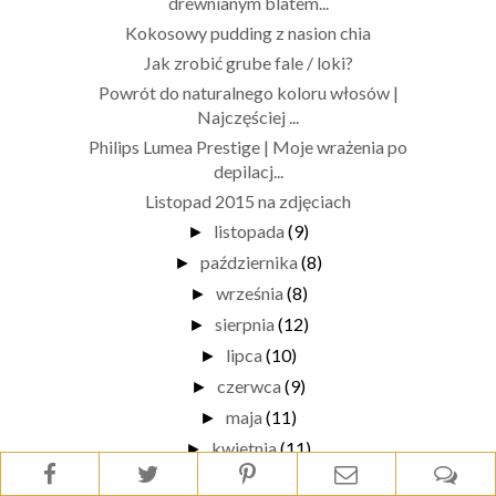
drewnianym blatem...
Kokosowy pudding z nasion chia
Jak zrobić grube fale / loki?
Powrót do naturalnego koloru włosów |
Najczęściej ...
Philips Lumea Prestige | Moje wrażenia po
depilacj...
Listopad 2015 na zdjęciach
listopada
(9)
►
października
(8)
►
września
(8)
►
sierpnia
(12)
►
lipca
(10)
►
czerwca
(9)
►
maja
(11)
►
kwietnia
(11)
►
marca
(10)
►