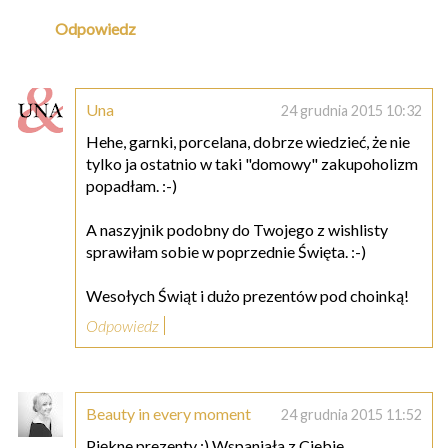
Odpowiedz
Una
24 grudnia 2015 10:32
Hehe, garnki, porcelana, dobrze wiedzieć, że nie
tylko ja ostatnio w taki "domowy" zakupoholizm
popadłam. :-)
A naszyjnik podobny do Twojego z wishlisty
sprawiłam sobie w poprzednie Święta. :-)
Wesołych Świąt i dużo prezentów pod choinką!
Odpowiedz
Beauty in every moment
24 grudnia 2015 11:52
Piękne prezenty :) Wspaniała z Ciebie