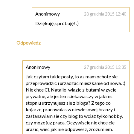
Anonimowy
28 grudnia 2015 12:40
Dziękuję, spróbuję! :)
Odpowiedz
Anonimowy
27 grudnia 2015 13:35
Jak czytam takie posty, to az mam ochote sie
przeprowadzic i urzadzac mieszkanie od nowa. :)
Nie chce Ci, Natalio, wlazic z butami w zycie
prywatne, ale jestem ciekawa czy w jakims
stopniu utrzynujesz sie z bloga? Z tego co
kojarze, pracowalas w niewlosowej branzy i
zastanawiam sie czy blog to wciaz tylko hobby,
czy moze juz praca. Oczywiscie nie chce cie
urazic, wiec jak nie odpowiesz, zrozumiem.