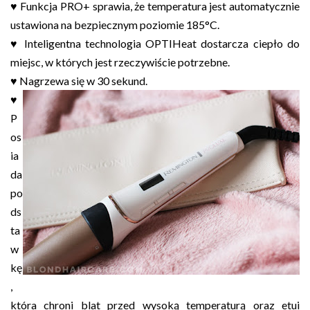
♥ Funkcja PRO+ sprawia, że temperatura jest automatycznie
ustawiona na bezpiecznym poziomie 185°C.
♥ Inteligentna technologia OPTIHeat dostarcza ciepło do
miejsc, w których jest rzeczywiście potrzebne.
♥ Nagrzewa się w 30 sekund.
♥
P
os
ia
da
po
ds
ta
w
kę
,
która chroni blat przed wysoką temperaturą oraz etui