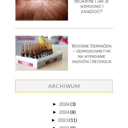
delikatne | Jak je
wzmocnić i
zagęścić?
Bioxsine DermaGen
- dermokosmetyki
na wypadanie
włosów | recenzja
ARCHIWUM
2026
(3)
►
2024
(8)
►
2023
(11)
►
2022
(8)