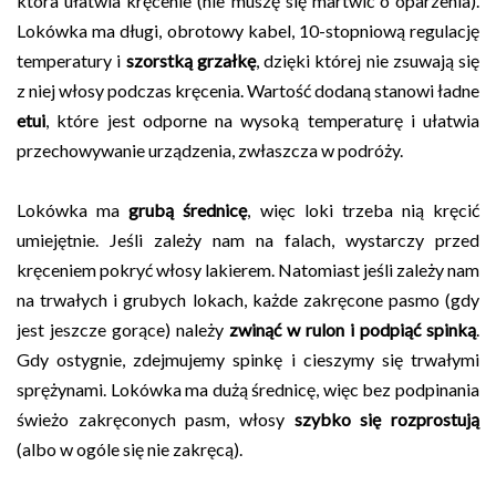
która ułatwia kręcenie (nie muszę się martwić o oparzenia).
Lokówka ma długi, obrotowy kabel, 10-stopniową regulację
temperatury i
szorstką grzałkę
, dzięki której nie zsuwają się
z niej włosy podczas kręcenia. Wartość dodaną stanowi ładne
etui
, które jest odporne na wysoką temperaturę i ułatwia
przechowywanie urządzenia, zwłaszcza w podróży.
Lokówka ma
grubą średnicę
, więc loki trzeba nią kręcić
umiejętnie. Jeśli zależy nam na falach, wystarczy przed
kręceniem pokryć włosy lakierem. Natomiast jeśli zależy nam
na trwałych i grubych lokach, każde zakręcone pasmo (gdy
jest jeszcze gorące) należy
zwinąć w rulon i podpiąć spinką
.
Gdy ostygnie, zdejmujemy spinkę i cieszymy się trwałymi
sprężynami. Lokówka ma dużą średnicę, więc bez podpinania
świeżo zakręconych pasm, włosy
szybko się rozprostują
(albo w ogóle się nie zakręcą).