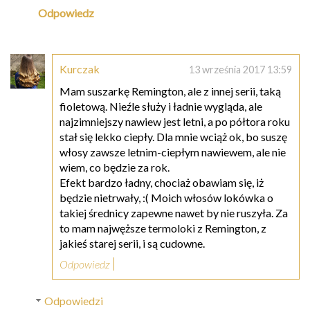
Odpowiedz
Kurczak
13 września 2017 13:59
Mam suszarkę Remington, ale z innej serii, taką
fioletową. Nieźle służy i ładnie wygląda, ale
najzimniejszy nawiew jest letni, a po półtora roku
stał się lekko ciepły. Dla mnie wciąż ok, bo suszę
włosy zawsze letnim-ciepłym nawiewem, ale nie
wiem, co będzie za rok.
Efekt bardzo ładny, chociaż obawiam się, iż
będzie nietrwały, :( Moich włosów lokówka o
takiej średnicy zapewne nawet by nie ruszyła. Za
to mam najwęższe termoloki z Remington, z
jakieś starej serii, i są cudowne.
Odpowiedz
Odpowiedzi