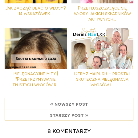
Jak zacząć dbać o włosy?
Przetłuszczające się
14 wskazówek...
włosy: jakich składników
aktywnych...
Pielęgnacyjne mity |
Dermz HairLXR - prosta i
"Przetrzymywanie
skuteczna pielęgnacja
tłustych włosów r...
włosów i...
« nowszy post
starszy post »
8 komentarzy