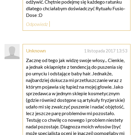
odżywić. Chętnie podejmę się każdego ratunku
dlatego chciałabym doświadczyć Rytuału Fusio-
Dose :D
Odpowiedz
Unknown
1 listopada 2017 13:53
Zacznę od tego jak widzę swoje włosy... Cienkie,
a jednak oklapnięte z tendencją do puszenia się
po umyciu i odstające baby hair. Jednakże,
najbardziej dokucza mi przetłuszczanie wraz z
którym pojawia się łupież na mojej głowie. Jako
sprzedawca w jednym sklepie kosmetycznym
(gdzie również dostępne są artykuły fryzjerskie)
udało mi się zwalczyć puszenie i nadać objętość,
lecz jeszcze parę problemów mi pozostało.
Testuję co chwilę co nowego i problem niestety
nadal pozostaje. Diagnoza moich włosów (być
może specjalista oceni je inaczej) pomogłaby mi