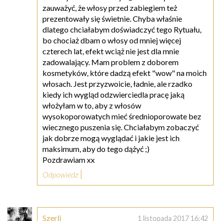
zauważyć, że włosy przed zabiegiem też
prezentowały się świetnie. Chyba właśnie
dlatego chciałabym doświadczyć tego Rytuału,
bo chociaż dbam o włosy od mniej więcej
czterech lat, efekt wciąż nie jest dla mnie
zadowalający. Mam problem z doborem
kosmetyków, które dadzą efekt "wow" na moich
włosach. Jest przyzwoicie, ładnie, ale rzadko
kiedy ich wygląd odzwierciedla pracę jaką
włożyłam w to, aby z włosów
wysokoporowatych mieć średnioporowate bez
wiecznego puszenia się. Chciałabym zobaczyć
jak dobrze mogą wyglądać i jakie jest ich
maksimum, aby do tego dążyć ;)
Pozdrawiam xx
Odpowiedz
Szerli
1 listopada 2017 16:42