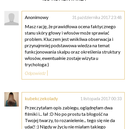
Anonimowy
31 października 2017 23:48
Masz rację, że prawidłowa ocena faktycznego
stanu skóry głowy i włosów może sprawiać
problem. Kluczem jest wnikliwa obserwacja i
przynajmniej podstawowa wiedza na temat
funkcjonowania skalpu oraz określenia struktury
włosów, ewentualnie zostaje wizyta u
trychologa:)
Odpowiedz
kubekczekolady
1 listopada 2017 00:33
Przeczytałam opis zabiegu, oglądnęłam dwa
filmiki i... łał :D No po prostu ta błogość na
Twojej twarzy, to rozanielenie... tego się nie da
udać! :) Nigdy w życiu nie miałam takiego