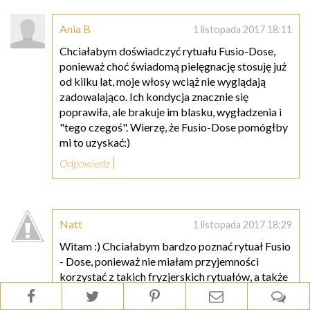
Ania B
1 listopada 2017 18:11
Chciałabym doświadczyć rytuału Fusio-Dose,
ponieważ choć świadomą pielęgnację stosuję już
od kilku lat, moje włosy wciąż nie wyglądają
zadowalająco. Ich kondycja znacznie się
poprawiła, ale brakuje im blasku, wygładzenia i
"tego czegoś". Wierzę, że Fusio-Dose pomógłby
mi to uzyskać:)
Odpowiedz
Natt
1 listopada 2017 18:29
Witam :) Chciałabym bardzo poznać rytuał Fusio
- Dose, ponieważ nie miałam przyjemności
korzystać z takich fryzjerskich rytuałów, a także
z powodu kryzysu włosowego :( dotychczasowa
pielęgnacja przestała dawać efekty, moje włosy