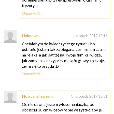
fryzury ;)
Odpowiedz
Unknown
1 listopada 2017 12:16
Chciałabym doświadczyć tego rytuału, bo
ostatnio jestem tak zabiegana, że nie mam czasu
na relaks, a jak patrzę na Twoje filmiki i widzę,
jak zamykasz oczy przy masażu głowy, to czuję,
że mi się to przyda :D
Odpowiedz
Howcanshewearit
1 listopada 2017 13:51
Od nie dawna jestem włosomaniaczką, po
obcięciu 30 cm włosów robie wszystko aby je