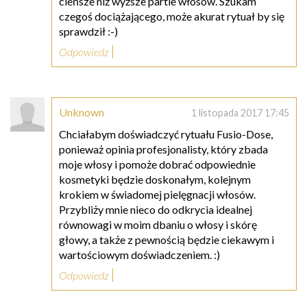
cieńsze niż wyższe partie włosów. Szukam
czegoś dociążającego, może akurat rytuał by się
sprawdził :-)
Odpowiedz
Unknown
1 listopada 2017 17:45
Chciałabym doświadczyć rytuału Fusio-Dose,
ponieważ opinia profesjonalisty, który zbada
moje włosy i pomoże dobrać odpowiednie
kosmetyki będzie doskonałym, kolejnym
krokiem w świadomej pielęgnacji włosów.
Przybliży mnie nieco do odkrycia idealnej
równowagi w moim dbaniu o włosy i skórę
głowy, a także z pewnością będzie ciekawym i
wartościowym doświadczeniem. :)
Odpowiedz