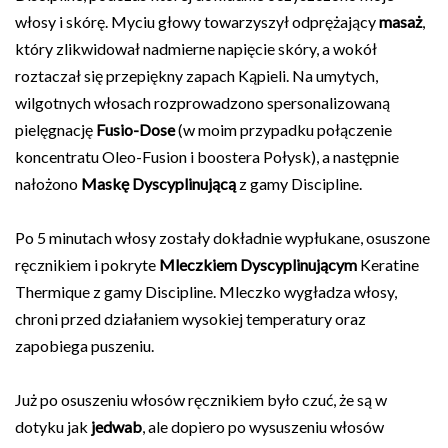
włosy i skórę. Myciu głowy towarzyszył odprężający
masaż
,
który zlikwidował nadmierne napięcie skóry, a wokół
roztaczał się przepiękny zapach Kąpieli. Na umytych,
wilgotnych włosach rozprowadzono spersonalizowaną
pielęgnację
Fusio-Dose
(w moim przypadku połączenie
koncentratu Oleo-Fusion i boostera Połysk), a następnie
nałożono
Maskę Dyscyplinującą
z gamy Discipline.
Po 5 minutach włosy zostały dokładnie wypłukane, osuszone
ręcznikiem i pokryte
Mleczkiem Dyscyplinującym
Keratine
Thermique z gamy Discipline. Mleczko wygładza włosy,
chroni przed działaniem wysokiej temperatury oraz
zapobiega puszeniu.
Już po osuszeniu włosów ręcznikiem było czuć, że są w
dotyku jak
jedwab
, ale dopiero po wysuszeniu włosów