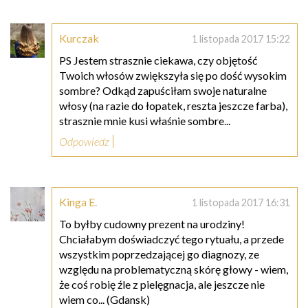
Kurczak
1 listopada 2017 15:22
PS Jestem strasznie ciekawa, czy objętość
Twoich włosów zwiększyła się po dość wysokim
sombre? Odkąd zapuściłam swoje naturalne
włosy (na razie do łopatek, reszta jeszcze farba),
strasznie mnie kusi właśnie sombre...
Odpowiedz
Kinga E.
1 listopada 2017 16:31
To byłby cudowny prezent na urodziny!
Chciałabym doświadczyć tego rytuału, a przede
wszystkim poprzedzającej go diagnozy, ze
względu na problematyczną skórę głowy - wiem,
że coś robię źle z pielęgnacja, ale jeszcze nie
wiem co... (Gdansk)