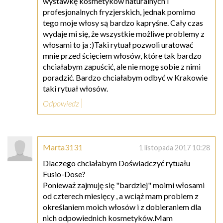
wystawkę kosmetyków naturalnych i
profesjonalnych fryzjerskich, jednak pomimo
tego moje włosy są bardzo kapryśne. Cały czas
wydaje mi się, że wszystkie możliwe problemy z
włosami to ja :)Taki rytuał pozwoli uratować
mnie przed ścięciem włosów, które tak bardzo
chciałabym zapuścić, ale nie mogę sobie z nimi
poradzić. Bardzo chciałabym odbyć w Krakowie
taki rytuał włosów.
Odpowiedz
Marta3131
1 listopada 2017 10:28
Dlaczego chciałabym Doświadczyć rytuału
Fusio-Dose?
Ponieważ zajmuję się "bardziej" moimi włosami
od czterech miesięcy , a wciąż mam problem z
określaniem moich włosów i z dobieraniem dla
nich odpowiednich kosmetyków.Mam