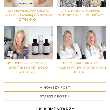
Jak prawidłowo suszyć
Jak wykonać plopping i
włosy suszarką? Suszarki
wydobyć skręt włosów?...
z techno...
Bioelixire Gęste Włosy -
Dermz HairLXR, czyli
świetne kosmetyki do
kosmetyki, po których mam
włosów | ...
idealne ...
« nowszy post
starszy post »
138 komentarzy