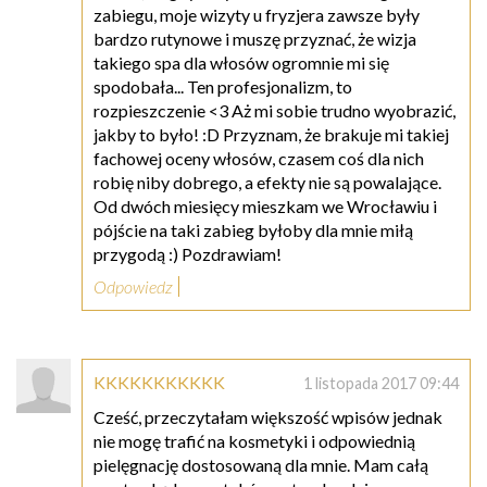
zabiegu, moje wizyty u fryzjera zawsze były
bardzo rutynowe i muszę przyznać, że wizja
takiego spa dla włosów ogromnie mi się
spodobała... Ten profesjonalizm, to
rozpieszczenie <3 Aż mi sobie trudno wyobrazić,
jakby to było! :D Przyznam, że brakuje mi takiej
fachowej oceny włosów, czasem coś dla nich
robię niby dobrego, a efekty nie są powalające.
Od dwóch miesięcy mieszkam we Wrocławiu i
pójście na taki zabieg byłoby dla mnie miłą
przygodą :) Pozdrawiam!
Odpowiedz
KKKKKKKKKKK
1 listopada 2017 09:44
Cześć, przeczytałam większość wpisów jednak
nie mogę trafić na kosmetyki i odpowiednią
pielęgnację dostosowaną dla mnie. Mam całą