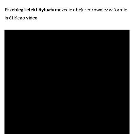
Przebieg i efekt Rytuału
możecie obejrzeć również w formie
krótkiego
video
: