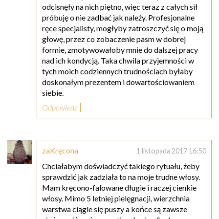
odcisnęły na nich piętno, więc teraz z całych sił
próbuję o nie zadbać jak należy. Profesjonalne
ręce specjalisty, mogłyby zatroszczyć się o moją
głowę, przez co zobaczenie pasm w dobrej
formie, zmotywowałoby mnie do dalszej pracy
nad ich kondycją. Taka chwila przyjemności w
tych moich codziennych trudnościach byłaby
doskonałym prezentem i dowartościowaniem
siebie.
Odpowiedz
zaKręcona
1 listopada 2017 16:50
Chciałabym doświadczyć takiego rytuału, żeby
sprawdzić jak zadziała to na moje trudne włosy.
Mam kręcono-falowane długie i raczej cienkie
włosy. Mimo 5 letniej pielęgnacji, wierzchnia
warstwa ciągle się puszy a końce są zawsze