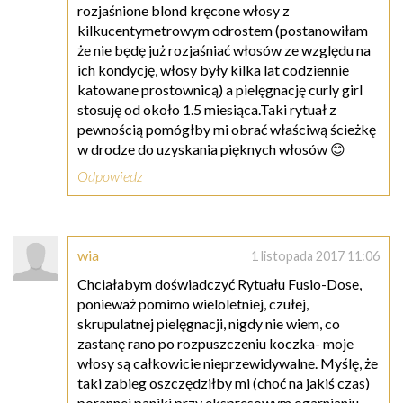
rozjaśnione blond kręcone włosy z
kilkucentymetrowym odrostem (postanowiłam
że nie będę już rozjaśniać włosów ze względu na
ich kondycję, włosy były kilka lat codziennie
katowane prostownicą) a pielęgnację curly girl
stosuję od około 1.5 miesiąca.Taki rytuał z
pewnością pomógłby mi obrać właściwą ścieżkę
w drodze do uzyskania pięknych włosów 😊
Odpowiedz
wia
1 listopada 2017 11:06
Chciałabym doświadczyć Rytuału Fusio-Dose,
ponieważ pomimo wieloletniej, czułej,
skrupulatnej pielęgnacji, nigdy nie wiem, co
zastanę rano po rozpuszczeniu koczka- moje
włosy są całkowicie nieprzewidywalne. Myślę, że
taki zabieg oszczędziłby mi (choć na jakiś czas)
porannej paniki przy ekspresowym ogarnianiu