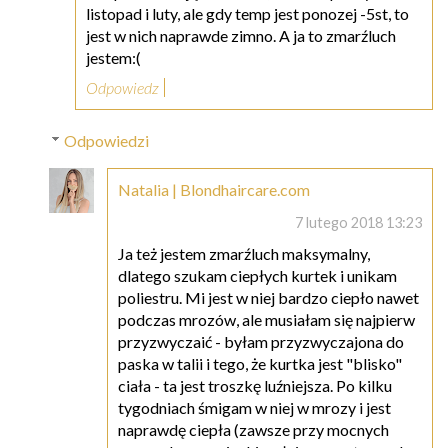
listopad i luty, ale gdy temp jest ponozej -5st, to
jest w nich naprawde zimno. A ja to zmarźluch
jestem:(
Odpowiedz
Odpowiedzi
Natalia | Blondhaircare.com
7 lutego 2018 13:23
Ja też jestem zmarźluch maksymalny,
dlatego szukam ciepłych kurtek i unikam
poliestru. Mi jest w niej bardzo ciepło nawet
podczas mrozów, ale musiałam się najpierw
przyzwyczaić - byłam przyzwyczajona do
paska w talii i tego, że kurtka jest "blisko"
ciała - ta jest troszkę luźniejsza. Po kilku
tygodniach śmigam w niej w mrozy i jest
naprawdę ciepła (zawsze przy mocnych