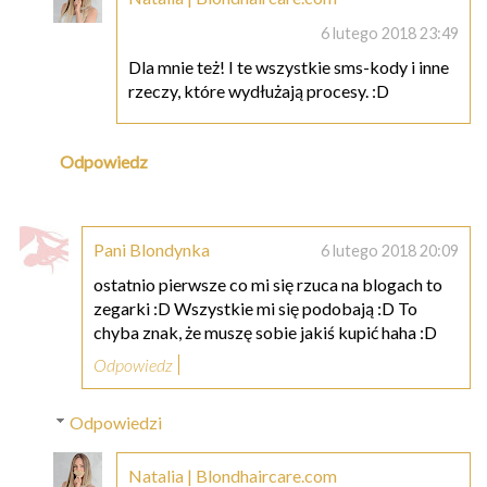
6 lutego 2018 23:49
Dla mnie też! I te wszystkie sms-kody i inne
rzeczy, które wydłużają procesy. :D
Odpowiedz
Pani Blondynka
6 lutego 2018 20:09
ostatnio pierwsze co mi się rzuca na blogach to
zegarki :D Wszystkie mi się podobają :D To
chyba znak, że muszę sobie jakiś kupić haha :D
Odpowiedz
Odpowiedzi
Natalia | Blondhaircare.com