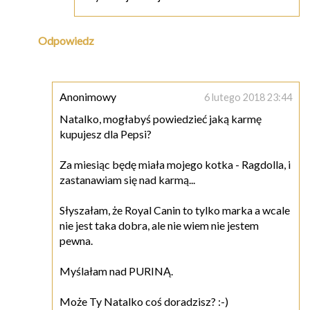
Odpowiedz
Anonimowy
6 lutego 2018 23:44
Natalko, mogłabyś powiedzieć jaką karmę
kupujesz dla Pepsi?
Za miesiąc będę miała mojego kotka - Ragdolla, i
zastanawiam się nad karmą...
Słyszałam, że Royal Canin to tylko marka a wcale
nie jest taka dobra, ale nie wiem nie jestem
pewna.
Myślałam nad PURINĄ.
Może Ty Natalko coś doradzisz? :-)