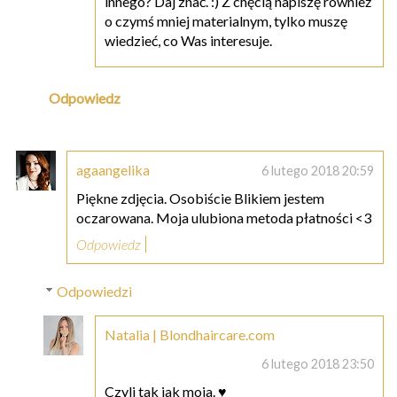
innego? Daj znać. :) Z chęcią napiszę również
o czymś mniej materialnym, tylko muszę
wiedzieć, co Was interesuje.
Odpowiedz
agaangelika
6 lutego 2018 20:59
Piękne zdjęcia. Osobiście Blikiem jestem
oczarowana. Moja ulubiona metoda płatności <3
Odpowiedz
Odpowiedzi
Natalia | Blondhaircare.com
6 lutego 2018 23:50
Czyli tak jak moja. ♥