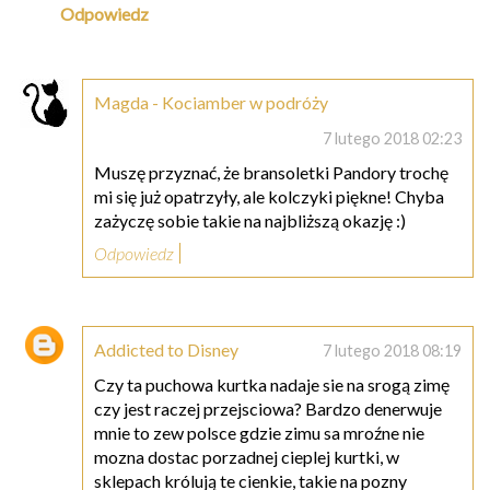
Odpowiedz
Magda - Kociamber w podróży
7 lutego 2018 02:23
Muszę przyznać, że bransoletki Pandory trochę
mi się już opatrzyły, ale kolczyki piękne! Chyba
zażyczę sobie takie na najbliższą okazję :)
Odpowiedz
Addicted to Disney
7 lutego 2018 08:19
Czy ta puchowa kurtka nadaje sie na srogą zimę
czy jest raczej przejsciowa? Bardzo denerwuje
mnie to zew polsce gdzie zimu sa mroźne nie
mozna dostac porzadnej cieplej kurtki, w
sklepach królują te cienkie, takie na pozny