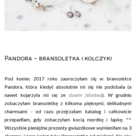
Pandora - bransoletka i kolczyki
Pod koniec 2017 roku zauroczyłam się w bransoletce
Pandora, która kiedyś absolutnie mi się nie podobała (a
nawet kojarzyła mi się ze
stosem żelastwa
). W grudniu
zobaczyłam bransoletkę z kilkoma pięknymi, delikatnymi
charmsami - od razu przejrzałam katalog i całkowicie
przepadłam, gdy zobaczyłam kocią mordkę i łapkę. ^^
Wszystkie pieniężne prezenty gwiazdkowe wymieniłam na 3
charmsy i parę kolczyków (bransoletkę już miałam). Na oku