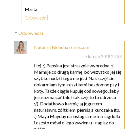
Marta
Odpowiedz
Odpowiedzi
Natalia | Blondhaircare.com
7 lutego 2018 22:33
Hej. :) Pepsina jest strasznie wybredna. :(
Marnuje co drugą karmę, bo wszystko jej się
szybko nudzi i tego nie je. :( Na szczęście
dokarmiam tymi resztkami bezdomne psy i
koty. Także ciągle kupuję coś nowego, żeby
jej urozmaicać (ale i tak często to odrzuca
:/). Dodatkowo karmię ją jogurtem
naturalnym, żółtkiem, piersią z kurczaka itp.
:) Maya Mayday na instagramie ma ragdolla
i często mówi o jego żywieniu - napisz do
niej :*