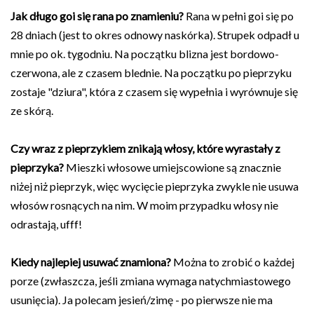
Jak długo goi się rana po znamieniu?
Rana w pełni goi się po
28 dniach (jest to okres odnowy naskórka). Strupek odpadł u
mnie po ok. tygodniu. Na początku blizna jest bordowo-
czerwona, ale z czasem blednie. Na początku po pieprzyku
zostaje "dziura", która z czasem się wypełnia i wyrównuje się
ze skórą.
Czy wraz z pieprzykiem znikają włosy, które wyrastały z
pieprzyka?
Mieszki włosowe umiejscowione są znacznie
niżej niż pieprzyk, więc wycięcie pieprzyka zwykle nie usuwa
włosów rosnących na nim. W moim przypadku włosy nie
odrastają, ufff!
Kiedy najlepiej usuwać znamiona?
Można to zrobić o każdej
porze (zwłaszcza, jeśli zmiana wymaga natychmiastowego
usunięcia). Ja polecam jesień/zimę - po pierwsze nie ma