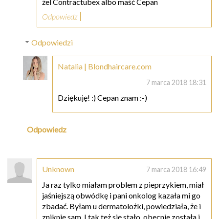
żel Contractubex albo maść Cepan
Odpowiedz
Odpowiedzi
Natalia | Blondhaircare.com
7 marca 2018 18:31
Dziękuję! :) Cepan znam :-)
Odpowiedz
Unknown
7 marca 2018 16:49
Ja raz tylko miałam problem z pieprzykiem, miał
jaśniejszą obwódkę i pani onkolog kazała mi go
zbadać. Byłam u dermatolożki, powiedziała, że i
zniknie sam. I tak też się stało, obecnie została i