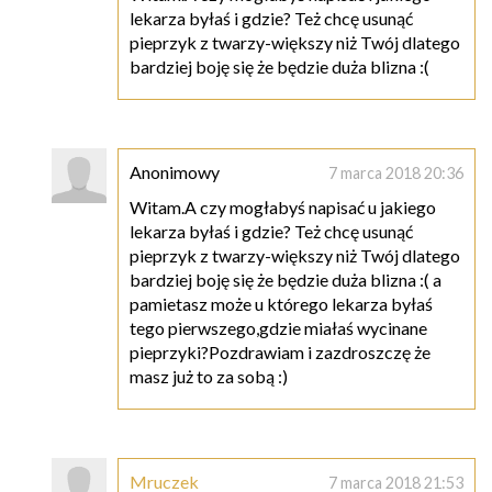
lekarza byłaś i gdzie? Też chcę usunąć
pieprzyk z twarzy-większy niż Twój dlatego
bardziej boję się że będzie duża blizna :(
Anonimowy
7 marca 2018 20:36
Witam.A czy mogłabyś napisać u jakiego
lekarza byłaś i gdzie? Też chcę usunąć
pieprzyk z twarzy-większy niż Twój dlatego
bardziej boję się że będzie duża blizna :( a
pamietasz może u którego lekarza byłaś
tego pierwszego,gdzie miałaś wycinane
pieprzyki?Pozdrawiam i zazdroszczę że
masz już to za sobą :)
Mruczek
7 marca 2018 21:53