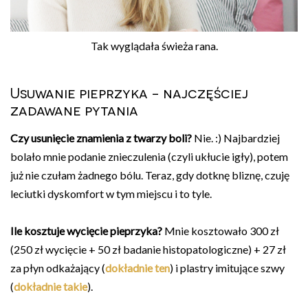
Tak wyglądała świeża rana.
Usuwanie pieprzyka - najczęściej
zadawane pytania
Czy usunięcie znamienia z twarzy boli?
Nie. :) Najbardziej
bolało mnie podanie znieczulenia (czyli ukłucie igły), potem
już nie czułam żadnego bólu. Teraz, gdy dotknę bliznę, czuję
leciutki dyskomfort w tym miejscu i to tyle.
Ile kosztuje wycięcie pieprzyka?
Mnie kosztowało 300 zł
(250 zł wycięcie + 50 zł badanie histopatologiczne) + 27 zł
za płyn odkażający (
dokładnie ten
) i plastry imitujące szwy
(
dokładnie takie
).