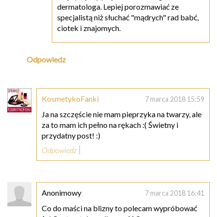
dermatologa. Lepiej porozmawiać ze
specjalistą niż słuchać "mądrych" rad babć,
ciotek i znajomych.
Odpowiedz
KosmetykoFanki
7 marca 2018 15:59
Ja na szczęście nie mam pieprzyka na twarzy, ale
za to mam ich pełno na rękach :( Świetny i
przydatny post! :)
Odpowiedz
Anonimowy
7 marca 2018 16:41
Co do maści na blizny to polecam wypróbować