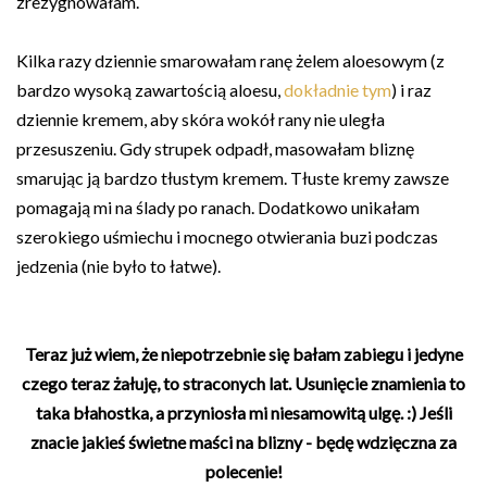
zrezygnowałam.
Kilka razy dziennie smarowałam ranę żelem aloesowym (z
bardzo wysoką zawartością aloesu,
dokładnie tym
) i raz
dziennie kremem, aby skóra wokół rany nie uległa
przesuszeniu. Gdy strupek odpadł, masowałam bliznę
smarując ją bardzo tłustym kremem. Tłuste kremy zawsze
pomagają mi na ślady po ranach. Dodatkowo unikałam
szerokiego uśmiechu i mocnego otwierania buzi podczas
jedzenia (nie było to łatwe).
Teraz już wiem, że niepotrzebnie się bałam zabiegu i jedyne
czego teraz żałuję, to straconych lat. Usunięcie znamienia to
taka błahostka, a przyniosła mi niesamowitą ulgę. :) Jeśli
znacie jakieś świetne maści na blizny - będę wdzięczna za
polecenie!