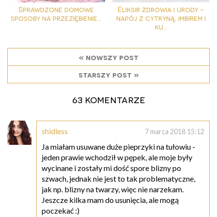
Sprawdzone domowe
Eliksir zdrowia i urody -
sposoby na przeziębienie...
napój z cytryną, imbirem i
ku...
« nowszy post
starszy post »
63 komentarze
shidless
7 marca 2018 15:12
Ja miałam usuwane duże pieprzyki na tułowiu -
jeden prawie wchodził w pępek, ale moje były
wycinane i zostały mi dość spore blizny po
szwach, jednak nie jest to tak problematyczne,
jak np. blizny na twarzy, więc nie narzekam.
Jeszcze kilka mam do usunięcia, ale mogą
poczekać :)