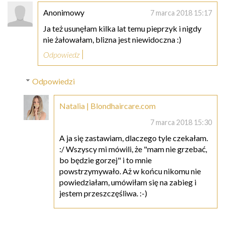
Anonimowy
7 marca 2018 15:17
Ja też usunęłam kilka lat temu pieprzyk i nigdy
nie żałowałam, blizna jest niewidoczna :)
Odpowiedz
Odpowiedzi
Natalia | Blondhaircare.com
7 marca 2018 15:30
A ja się zastawiam, dlaczego tyle czekałam.
:/ Wszyscy mi mówili, że "mam nie grzebać,
bo będzie gorzej" i to mnie
powstrzymywało. Aż w końcu nikomu nie
powiedziałam, umówiłam się na zabieg i
jestem przeszczęśliwa. :-)