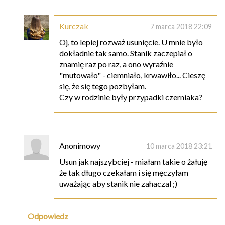
Kurczak
7 marca 2018 22:09
Oj, to lepiej rozważ usunięcie. U mnie było
dokładnie tak samo. Stanik zaczepiał o
znamię raz po raz, a ono wyraźnie
"mutowało" - ciemniało, krwawiło... Cieszę
się, że się tego pozbyłam.
Czy w rodzinie były przypadki czerniaka?
Anonimowy
10 marca 2018 23:21
Usun jak najszybciej - miałam takie o żałuję
że tak długo czekałam i się męczyłam
uważając aby stanik nie zahaczal ;)
Odpowiedz