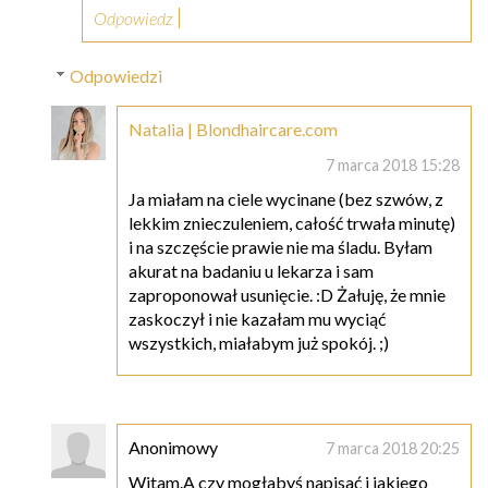
Odpowiedz
Odpowiedzi
Natalia | Blondhaircare.com
7 marca 2018 15:28
Ja miałam na ciele wycinane (bez szwów, z
lekkim znieczuleniem, całość trwała minutę)
i na szczęście prawie nie ma śladu. Byłam
akurat na badaniu u lekarza i sam
zaproponował usunięcie. :D Żałuję, że mnie
zaskoczył i nie kazałam mu wyciąć
wszystkich, miałabym już spokój. ;)
Anonimowy
7 marca 2018 20:25
Witam.A czy mogłabyś napisać i jakiego