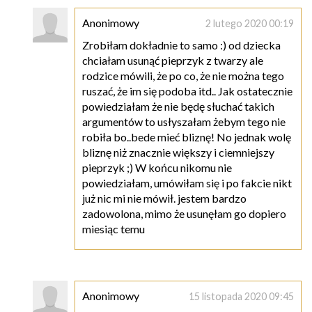
Anonimowy
2 lutego 2020 00:19
Zrobiłam dokładnie to samo :) od dziecka
chciałam usunąć pieprzyk z twarzy ale
rodzice mówili, że po co, że nie można tego
ruszać, że im się podoba itd.. Jak ostatecznie
powiedziałam że nie będę słuchać takich
argumentów to usłyszałam żebym tego nie
robiła bo..bede mieć bliznę! No jednak wolę
bliznę niż znacznie większy i ciemniejszy
pieprzyk ;) W końcu nikomu nie
powiedziałam, umówiłam się i po fakcie nikt
już nic mi nie mówił. jestem bardzo
zadowolona, mimo że usunęłam go dopiero
miesiąc temu
Anonimowy
15 listopada 2020 09:45