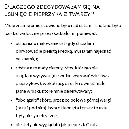
Dlaczego zdecydowałam się na
usunięcie pieprzyka z twarzy?
Moje znamię umiejscowione było nad ustami i choć nie było
bardzo widoczne, przeszkadzało mi, ponieważ:
utrudniało malowanie ust (gdy chciałam
obrysować je cielistą kredką, musiałam najechać
na znamię);
rósł na nim mały ciemny włos, którego nie
mogłam wyrywać (nie wolno wyrywać włosów z
pieprzyków); wokół niego rosły również małe
jasne włoski, które mnie denerwowały;
"obciążało" skórę, przez co połowa górnej wargi
(ta tuż pod nim), była oklapnięta i przez to usta
były niesymetryczne;
niestety nie wyglądało jak pieprzyk Cindy