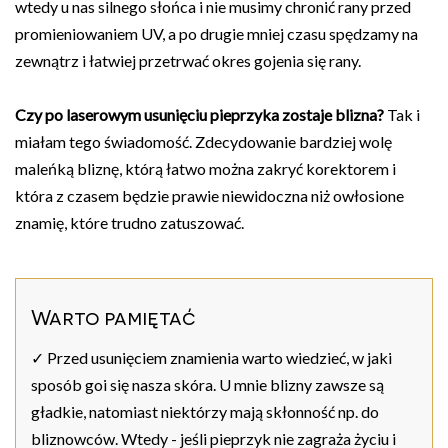
wtedy u nas silnego słońca i nie musimy chronić rany przed
promieniowaniem UV, a po drugie mniej czasu spędzamy na
zewnątrz i łatwiej przetrwać okres gojenia się rany.
Czy po laserowym usunięciu pieprzyka zostaje blizna?
Tak i
miałam tego świadomość. Zdecydowanie bardziej wolę
maleńką bliznę, którą łatwo można zakryć korektorem i
która z czasem będzie prawie niewidoczna niż owłosione
znamię, które trudno zatuszować.
Warto pamiętać
✓ Przed usunięciem znamienia warto wiedzieć, w jaki
sposób goi się nasza skóra. U mnie blizny zawsze są
gładkie, natomiast niektórzy mają skłonność np. do
bliznowców. Wtedy - jeśli pieprzyk nie zagraża życiu i