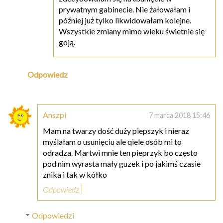
prywatnym gabinecie. Nie żałowałam i
później już tylko likwidowałam kolejne.
Wszystkie zmiany mimo wieku świetnie się
goją.
Odpowiedz
Anszpi
7 marca 2018 15:46
Mam na twarzy dość duży piepszyk i nieraz
myślałam o usunięciu ale qiele osób mi to
odradza. Martwi mnie ten pieprzyk bo często
pod nim wyrasta mały guzek i po jakimś czasie
znika i tak w kółko
Odpowiedz
Odpowiedzi