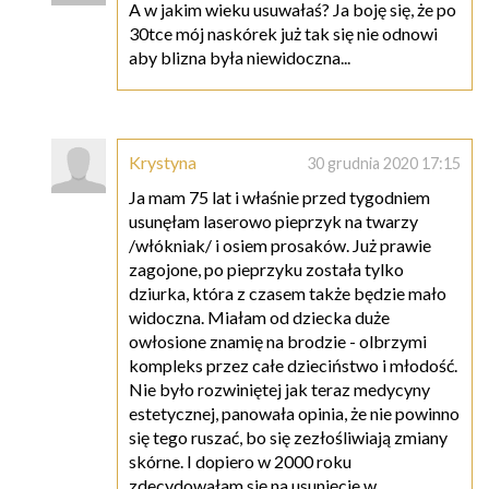
A w jakim wieku usuwałaś? Ja boję się, że po
30tce mój naskórek już tak się nie odnowi
aby blizna była niewidoczna...
Krystyna
30 grudnia 2020 17:15
Ja mam 75 lat i właśnie przed tygodniem
usunęłam laserowo pieprzyk na twarzy
/włókniak/ i osiem prosaków. Już prawie
zagojone, po pieprzyku została tylko
dziurka, która z czasem także będzie mało
widoczna. Miałam od dziecka duże
owłosione znamię na brodzie - olbrzymi
kompleks przez całe dzieciństwo i młodość.
Nie było rozwiniętej jak teraz medycyny
estetycznej, panowała opinia, że nie powinno
się tego ruszać, bo się zezłośliwiają zmiany
skórne. I dopiero w 2000 roku
zdecydowałam się na usunięcie w