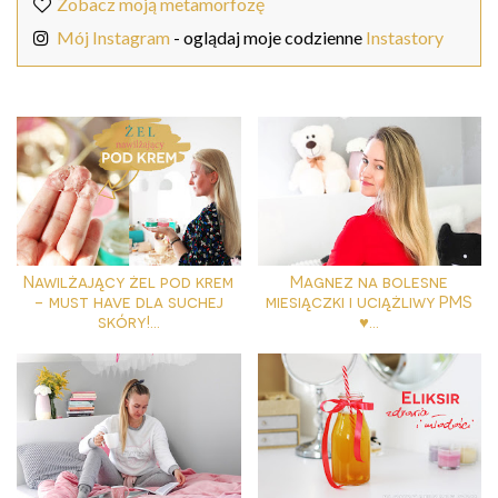
Zobacz moją metamorfozę
Mój Instagram
- oglądaj moje codzienne
Instastory
Nawilżający żel pod krem
Magnez na bolesne
- must have dla suchej
miesiączki i uciążliwy PMS
skóry!...
♥...