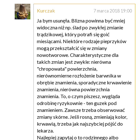
Kurczak
7 marca 2018 19:00
Ja bym usunęła. Blizna powinna być mniej
widoczna niż np. ślad po zwykłej zmianie
trądzikowej, który potrafi się goić
miesiącami. Niektóre rodzaje pieprzyków
mogą przekształcić się w zmiany
nowotworowe. Charakterystyczne dla
takich zmian jest zwykle: nierówna
"chropowata" powierzchnia,
nierównomierne rozłożenie barwnika w
obrębie znamienia, sporadyczne krwawienie
znamienia, nierówna powierzchnia
znamienia. To, o czym piszesz, wygląda
odrobinę ryzykownie - ten guzek pod
znamieniem. Zawsze trzeba obserwować
zmiany skórne. Jeśli rosną, zmieniają kolor,
krwawią, trzeba jak najszybciej pójść do
lekarza.
Najlepiej zapytaj o to rodzinnego albo