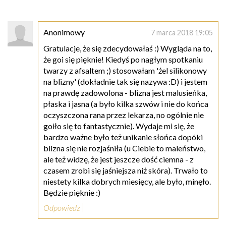
Anonimowy
7 marca 2018 19:05
Gratulacje, że się zdecydowałaś :) Wygląda na to,
że goi się pięknie! Kiedyś po nagłym spotkaniu
twarzy z afsaltem ;) stosowałam 'żel silikonowy
na blizny' (dokładnie tak się nazywa :D) i jestem
na prawdę zadowolona - blizna jest malusieńka,
płaska i jasna (a było kilka szwów i nie do końca
oczyszczona rana przez lekarza, no ogólnie nie
goiło się to fantastycznie). Wydaje mi się, że
bardzo ważne było też unikanie słońca dopóki
blizna się nie rozjaśniła (u Ciebie to maleństwo,
ale też widzę, że jest jeszcze dość ciemna - z
czasem zrobi się jaśniejsza niż skóra). Trwało to
niestety kilka dobrych miesięcy, ale było, minęło.
Będzie pięknie :)
Odpowiedz