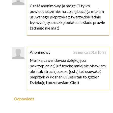
Cześć anonimowy, ja mogę Ci tylko
powiedzieć że nie ma co się bać :) ja miałam
usuwanego pieprzyka z twarzy,dokładnie
był wycięty, troszkę bolało ale śladu prawie
żadnego nie ma :)
Anonimowy
28 marca 2018 10:29
Marika Lawendowaa dziękuję za
pokrzepienie ;) już trochę mniej się obawiam
ale i tak strach jeszcze jest ;) też usuwałaś
pieprzyk w Poznaniu? Jeśli tak to gdzie?
Dziękuję i pozdrawiam Cię :)
Odpowiedz