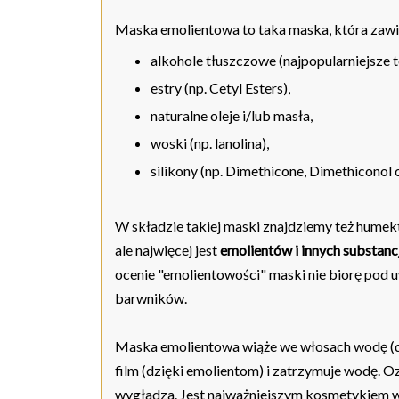
Maska emolientowa to taka maska, która zawie
alkohole tłuszczowe (najpopularniejsze to
estry (np. Cetyl Esters),
naturalne oleje i/lub masła,
woski (np. lanolina),
silikony (np. Dimethicone, Dimethiconol 
W składzie takiej maski znajdziemy też humekta
ale najwięcej jest
emolientów i innych substanc
ocenie "emolientowości" maski nie biorę pod
barwników.
Maska emolientowa wiąże we włosach wodę (dz
film (dzięki emolientom) i zatrzymuje wodę. Oz
wygładza. Jest najważniejszym kosmetykiem w 