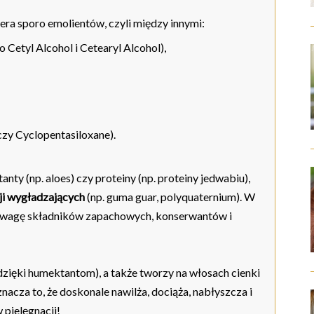
ra sporo emolientów, czyli między innymi:
 Cetyl Alcohol i Cetearyl Alcohol),
czy Cyclopentasiloxane).
nty (np. aloes) czy proteiny (np. proteiny jedwabiu),
ji wygładzających
(np. guma guar, polyquaternium). W
 uwagę składników zapachowych, konserwantów i
ięki humektantom), a także tworzy na włosach cienki
nacza to, że doskonale nawilża, dociąża, nabłyszcza i
pielęgnacji!