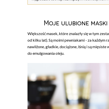
Moje ulubione maski
Większość masek, które znalazły się w tym zest
od kilku lat). Są moimi pewniakami - za każdym ra
nawilżone, gładkie, dociążone, lśnią i są mięsis
do emulgowania oleju.