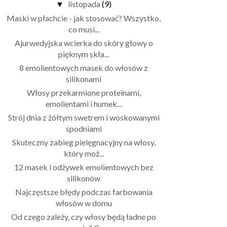
listopada
(9)
▼
Maski w płachcie - jak stosować? Wszystko,
co musi...
Ajurwedyjska wcierka do skóry głowy o
pięknym skła...
8 emolientowych masek do włosów z
silikonami
Włosy przekarmione proteinami,
emolientami i humek...
Strój dnia z żółtym swetrem i woskowanymi
spodniami
Skuteczny zabieg pielęgnacyjny na włosy,
który moż...
12 masek i odżywek emolientowych bez
silikonów
Najczęstsze błędy podczas farbowania
włosów w domu
Od czego zależy, czy włosy będą ładne po