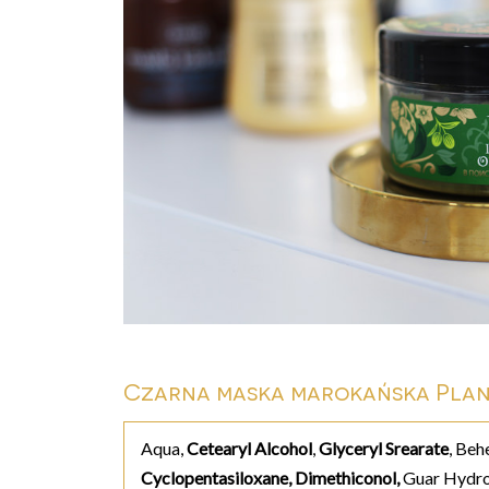
Czarna maska marokańska Pla
Aqua,
Cetearyl Alcohol
,
Glyceryl Srearate
, Beh
Cyclopentasiloxane, Dimethiconol,
Guar Hydro