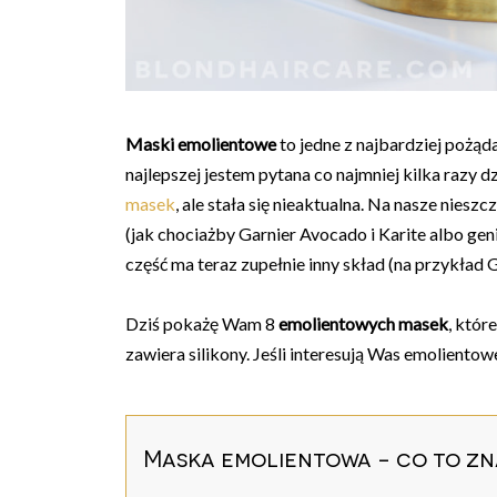
Maski emolientowe
to jedne z najbardziej pożą
najlepszej jestem pytana co najmniej kilka razy dz
masek
, ale stała się nieaktualna. Na nasze nies
(jak chociażby Garnier Avocado i Karite albo ge
część ma teraz zupełnie inny skład (na przykład G
Dziś pokażę Wam 8
emolientowych masek
, któr
zawiera silikony. Jeśli interesują Was emoliento
Maska emolientowa - co to z