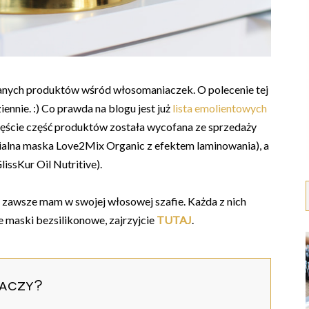
danych produktów wśród włosomaniaczek. O polecenie tej
iennie. :) Co prawda na blogu jest już
lista emolientowych
zczęście część produktów została wycofana ze sprzedaży
nialna maska Love2Mix Organic z efektem laminowania), a
lissKur Oil Nutritive).
e zawsze mam w swojej włosowej szafie. Każda z nich
we maski bezsilikonowe, zajrzyjcie
TUTAJ
.
naczy?