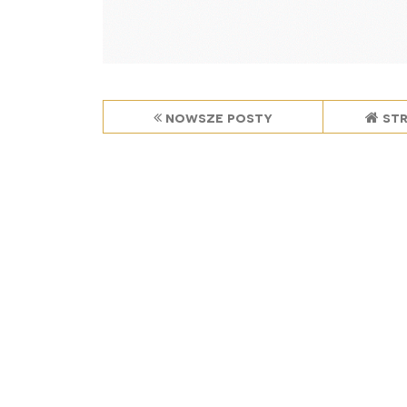
nowsze posty
st