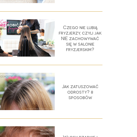
Czego nie lubią
fryzjerzy, czyli jak
NIE zachowywać
się w salonie
fryzjerskim?
Jak zatuszować
odrosty? 8
sposobów