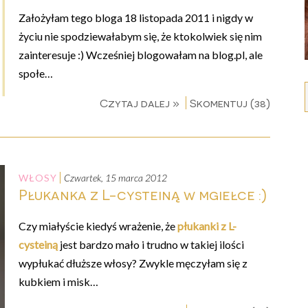
Założyłam tego bloga 18 listopada 2011 i nigdy w
życiu nie spodziewałabym się, że ktokolwiek się nim
zainteresuje :) Wcześniej blogowałam na blog.pl, ale
społe…
Czytaj dalej »
Skomentuj (38)
WŁOSY
czwartek, 15 marca 2012
Płukanka z L-cysteiną w mgiełce :)
Czy miałyście kiedyś wrażenie, że
płukanki z L-
cysteiną
jest bardzo mało i trudno w takiej ilości
wypłukać dłuższe włosy? Zwykle męczyłam się z
kubkiem i misk…