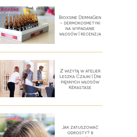
Bioxsine DermaGen
- dermokosmetyki
na wypadanie
włosów | recenzja
Z wizytą w atelier
Leszka Czajki | Dni
pięknych włosów
Kérastase
Jak zatuszować
odrosty? 8