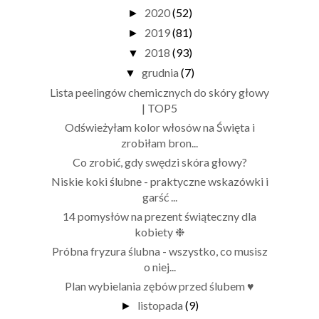
2020
(52)
►
2019
(81)
►
2018
(93)
▼
grudnia
(7)
▼
Lista peelingów chemicznych do skóry głowy
| TOP5
Odświeżyłam kolor włosów na Święta i
zrobiłam bron...
Co zrobić, gdy swędzi skóra głowy?
Niskie koki ślubne - praktyczne wskazówki i
garść ...
14 pomysłów na prezent świąteczny dla
kobiety ❉
Próbna fryzura ślubna - wszystko, co musisz
o niej...
Plan wybielania zębów przed ślubem ♥
listopada
(9)
►