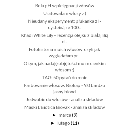
Rola pH w pielęgnacji włosów
Uratowałam włosy :-)
Nieudany eksperyment: płukanka z l-
cysteiną ze 100...
Khadi White Lily - recenzja olejku z białą lilią
d...
Fotohistoria moich włosów, czyli jak
wyglądałam pr...
O tym, jak nadaję objętości moim cienkim
włosom :)
TAG: 50 pytań do mnie
Farbowanie włosów: Biokap - 9.0 bardzo
jasny blond
Jedwabie do włosów - analiza składów
Maski L'Biotica Biovax - analiza składów
marca
(9)
►
lutego
(11)
►