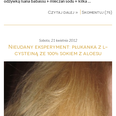
odżywką Isana babassu + mleczan sodu + kilka …
Czytaj dalej »
Skomentuj (75)
sobota, 21 kwietnia 2012
Nieudany eksperyment: płukanka z l-
cysteiną ze 100% sokiem z aloesu