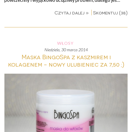
Czytaj dalej »
Skomentuj (38)
WŁOSY
niedziela, 30 marca 2014
Maska BingoSpa z kaszmirem i
kolagenem - nowy ulubieniec za 7,50 ;)