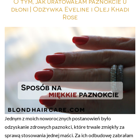
O tym, jak uratowałam paznokcie u
dłoni | Odżywka Eveline i Olej Khadi
Rose
Jednym z moich noworocznych postanowień było
odzyskanie zdrowych paznokci, które trwale zmiękły za
sprawą stosowania jednej maści. Za ich odbudowę zabrałam