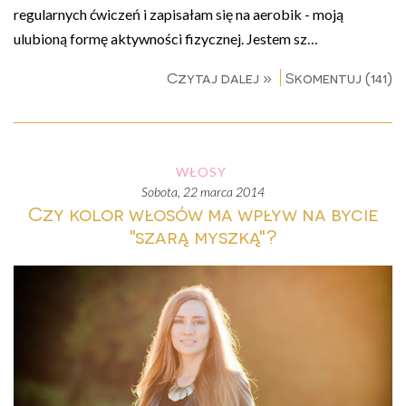
regularnych ćwiczeń i zapisałam się na aerobik - moją
ulubioną formę aktywności fizycznej. Jestem sz…
Czytaj dalej »
Skomentuj (141)
WŁOSY
sobota, 22 marca 2014
Czy kolor włosów ma wpływ na bycie
"szarą myszką"?