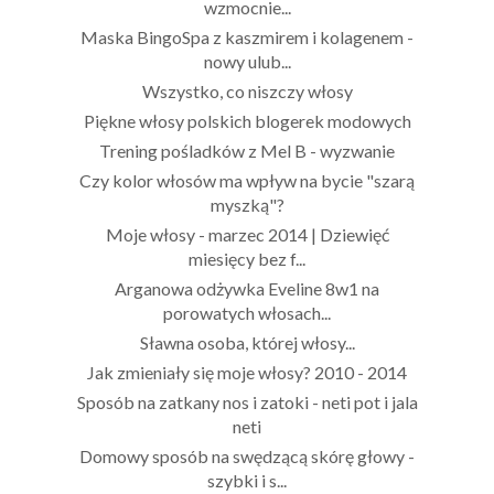
wzmocnie...
Maska BingoSpa z kaszmirem i kolagenem -
nowy ulub...
Wszystko, co niszczy włosy
Piękne włosy polskich blogerek modowych
Trening pośladków z Mel B - wyzwanie
Czy kolor włosów ma wpływ na bycie "szarą
myszką"?
Moje włosy - marzec 2014 | Dziewięć
miesięcy bez f...
Arganowa odżywka Eveline 8w1 na
porowatych włosach...
Sławna osoba, której włosy...
Jak zmieniały się moje włosy? 2010 - 2014
Sposób na zatkany nos i zatoki - neti pot i jala
neti
Domowy sposób na swędzącą skórę głowy -
szybki i s...