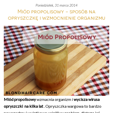
poniedziałek, 31 marca 2014
Miód propolisowy - sposób na
opryszczkę i wzmocnienie organizmu
Miód propolisowy
wzmacnia organizm i
wycisza wirusa
opryszczki
na kilka lat
. Opryszczka wargowa to bardzo
powszechny i wyjątkowo uciążliwy problem, dlatego jeś…