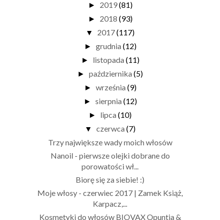
2019
(81)
►
2018
(93)
►
2017
(117)
▼
grudnia
(12)
►
listopada
(11)
►
października
(5)
►
września
(9)
►
sierpnia
(12)
►
lipca
(10)
►
czerwca
(7)
▼
Trzy największe wady moich włosów
Nanoil - pierwsze olejki dobrane do
porowatości wł...
Biorę się za siebie! :)
Moje włosy - czerwiec 2017 | Zamek Książ,
Karpacz,...
Kosmetyki do włosów BIOVAX Opuntia &