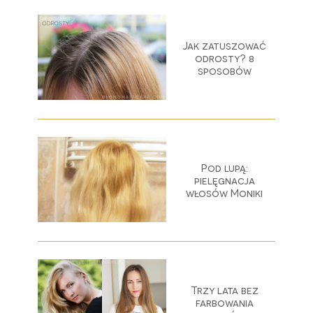
Jak zatuszować
odrosty? 8
sposobów
Pod lupą:
pielęgnacja
włosów Moniki
Trzy lata bez
farbowania