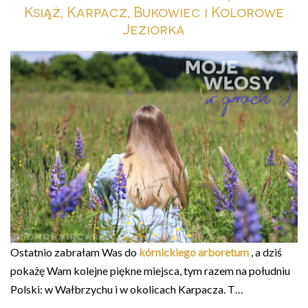
Książ, Karpacz, Bukowiec i Kolorowe
Jeziorka
Ostatnio zabrałam Was do
kórnickiego arboretum
, a dziś
pokażę Wam kolejne piękne miejsca, tym razem na południu
Polski: w Wałbrzychu i w okolicach Karpacza. T…