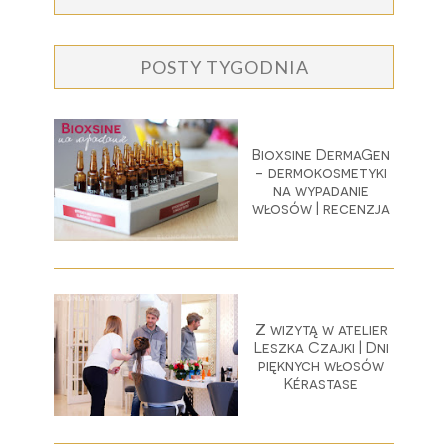
POSTY TYGODNIA
Bioxsine DermaGen
- dermokosmetyki
na wypadanie
włosów | recenzja
Z wizytą w atelier
Leszka Czajki | Dni
pięknych włosów
Kérastase