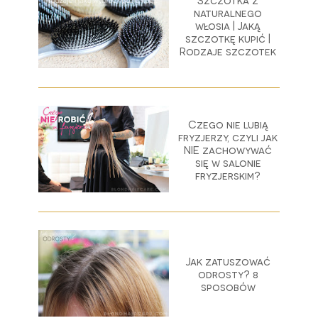
Szczotka z
naturalnego
włosia | Jaką
szczotkę kupić |
Rodzaje szczotek
Czego nie lubią
fryzjerzy, czyli jak
NIE zachowywać
się w salonie
fryzjerskim?
Jak zatuszować
odrosty? 8
sposobów