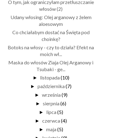
O tym, jak ograniczyłam przetłuszczanie
włosów (2)
Udany włosing: Olej arganowy z żelem
aloesowym
Co chciałabym dostać na Święta pod
choinkę?
Botoks na włosy - czy to działa? Efekt na
moich wł...
Maska do włosów Ziaja Olej Arganowy i
Tsubaki - ge...
listopada
(10)
►
października
(7)
►
września
(9)
►
sierpnia
(6)
►
lipca
(5)
►
czerwca
(4)
►
maja
(5)
►
kwietnia
(9)