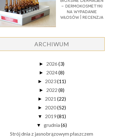
Bioxsine DermaGen
- dermokosmetyki
na wypadanie
włosów | recenzja
ARCHIWUM
2026
(3)
►
2024
(8)
►
2023
(11)
►
2022
(8)
►
2021
(22)
►
2020
(52)
►
2019
(81)
▼
grudnia
(6)
▼
Strój dnia z jasnobrązowym płaszczem