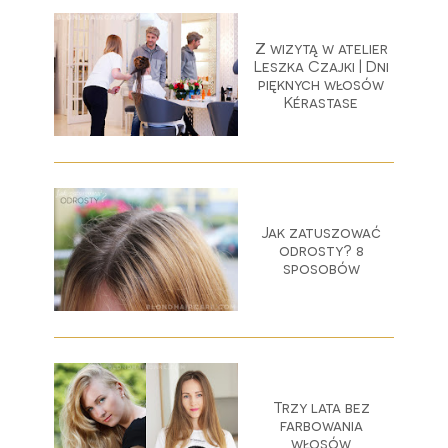
Z wizytą w atelier
Leszka Czajki | Dni
pięknych włosów
Kérastase
Jak zatuszować
odrosty? 8
sposobów
Trzy lata bez
farbowania
włosów