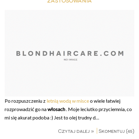
Po rozpuszczeniu z
letnią wodą w misce
o wiele łatwiej
rozprowadzić go na
włosach
. Moje leciutko przyciemnia, co
mi się akurat podoba :) Jest to olej trudny d…
Czytaj dalej »
Skomentuj (45)