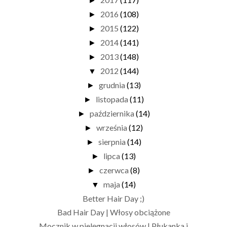
►
2016
(108)
►
2015
(122)
►
2014
(141)
►
2013
(148)
►
2012
(144)
▼
grudnia
(13)
►
listopada
(11)
►
października
(14)
►
września
(12)
►
sierpnia
(14)
►
lipca
(13)
►
czerwca
(8)
►
maja
(14)
▼
Better Hair Day ;)
Bad Hair Day | Włosy obciążone
Mocznik w pielęgnacji włosów | Płukanka i