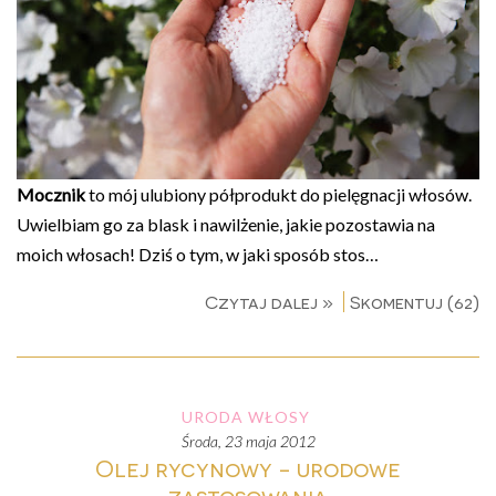
Mocznik
to mój ulubiony półprodukt do pielęgnacji włosów.
Uwielbiam go za blask i nawilżenie, jakie pozostawia na
moich włosach! Dziś o tym, w jaki sposób stos…
Czytaj dalej »
Skomentuj (62)
URODA
WŁOSY
środa, 23 maja 2012
Olej rycynowy - urodowe
zastosowania