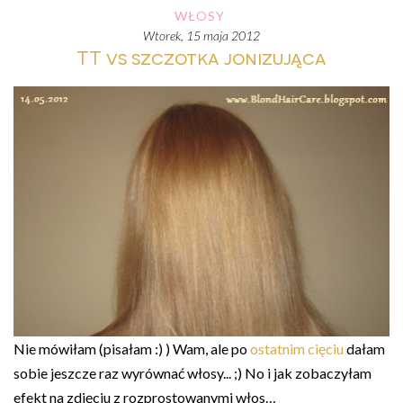
WŁOSY
wtorek, 15 maja 2012
TT vs szczotka jonizująca
Nie mówiłam (pisałam :) ) Wam, ale po
ostatnim cięciu
dałam
sobie jeszcze raz wyrównać włosy... ;) No i jak zobaczyłam
efekt na zdjęciu z rozprostowanymi włos…