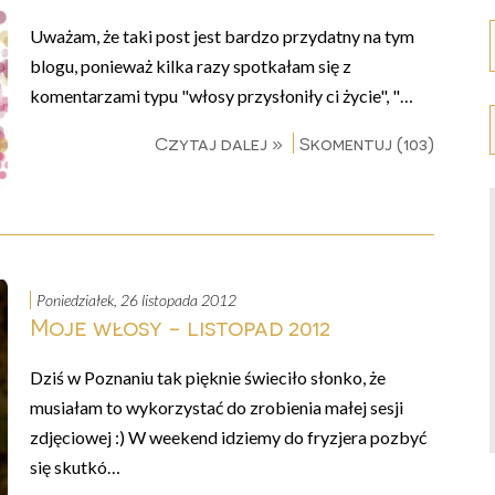
Uważam, że taki post jest bardzo przydatny na tym
blogu, ponieważ kilka razy spotkałam się z
komentarzami typu "włosy przysłoniły ci życie", "…
Czytaj dalej »
Skomentuj (103)
poniedziałek, 26 listopada 2012
Moje włosy - listopad 2012
Dziś w Poznaniu tak pięknie świeciło słonko, że
musiałam to wykorzystać do zrobienia małej sesji
zdjęciowej :) W weekend idziemy do fryzjera pozbyć
się skutkó…