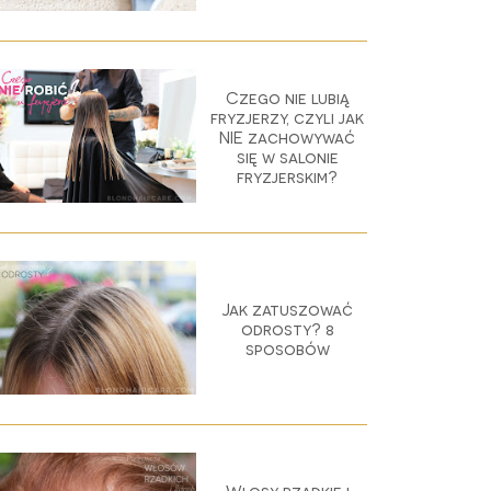
Czego nie lubią
fryzjerzy, czyli jak
NIE zachowywać
się w salonie
fryzjerskim?
Jak zatuszować
odrosty? 8
sposobów