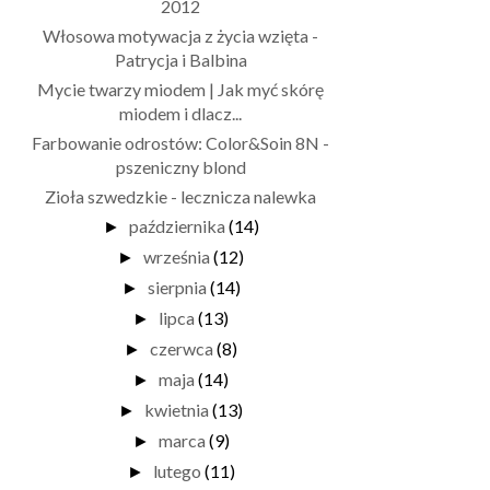
2012
Włosowa motywacja z życia wzięta -
Patrycja i Balbina
Mycie twarzy miodem | Jak myć skórę
miodem i dlacz...
Farbowanie odrostów: Color&Soin 8N -
pszeniczny blond
Zioła szwedzkie - lecznicza nalewka
października
(14)
►
września
(12)
►
sierpnia
(14)
►
lipca
(13)
►
czerwca
(8)
►
maja
(14)
►
kwietnia
(13)
►
marca
(9)
►
lutego
(11)
►