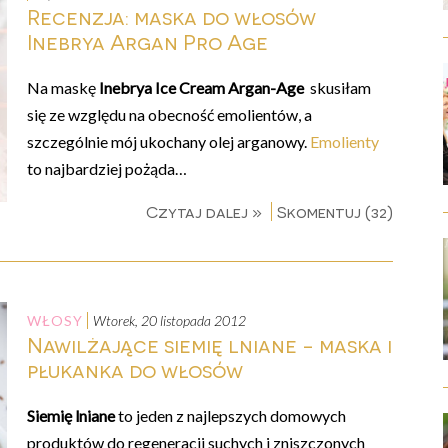
Recenzja: maska do włosów
Inebrya Argan Pro Age
Na maskę
Inebrya Ice Cream Argan-Age
skusiłam
się ze względu na obecność emolientów, a
szczególnie mój ukochany olej arganowy.
Emolienty
to najbardziej pożąda…
Czytaj dalej »
Skomentuj (32)
WŁOSY
wtorek, 20 listopada 2012
Nawilżające siemię lniane - maska i
płukanka do włosów
Siemię lniane
to jeden z najlepszych domowych
produktów do regeneracji suchych i zniszczonych