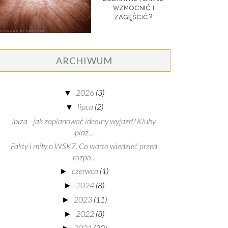
wzmocnić i
zagęścić?
ARCHIWUM
2026
(3)
▼
lipca
(2)
▼
Ibiza - jak zaplanować idealny wyjazd? Kluby,
plaż...
Fakty i mity o WSKZ. Co warto wiedzieć przed
rozpo...
czerwca
(1)
►
2024
(8)
►
2023
(11)
►
2022
(8)
►
2021
(22)