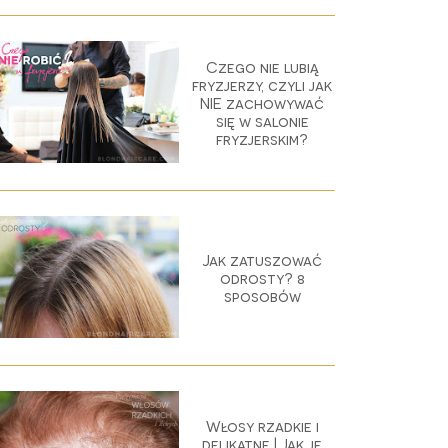
Czego nie lubią
fryzjerzy, czyli jak
NIE zachowywać
się w salonie
fryzjerskim?
Jak zatuszować
odrosty? 8
sposobów
Włosy rzadkie i
delikatne | Jak je