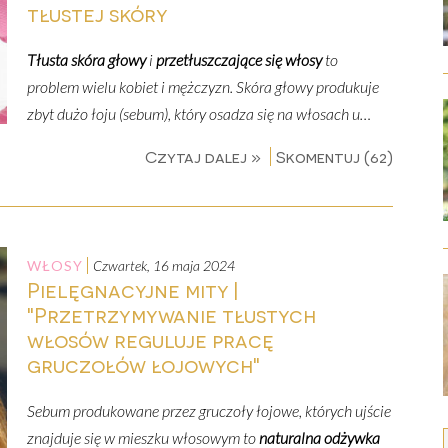
tłustej skóry
Tłusta skóra głowy
i
przetłuszczające się włosy
to
problem wielu kobiet i mężczyzn. Skóra głowy produkuje
zbyt dużo łoju (sebum), który osadza się na włosach u…
Czytaj dalej »
Skomentuj (62)
WŁOSY
czwartek, 16 maja 2024
Pielęgnacyjne mity |
"Przetrzymywanie tłustych
włosów reguluje pracę
gruczołów łojowych"
Sebum produkowane przez gruczoły łojowe, których ujście
znajduje się w mieszku włosowym to
naturalna
odżywka