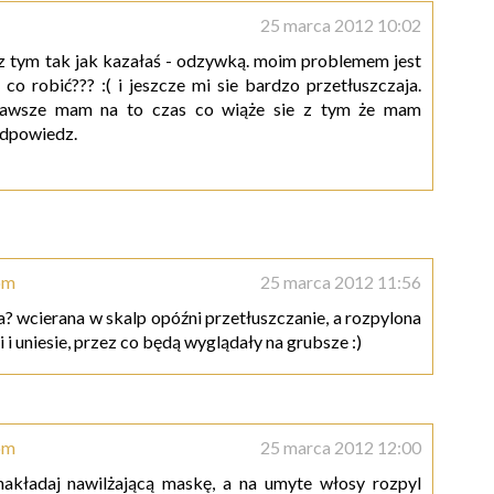
25 marca 2012 10:02
 z tym tak jak kazałaś - odzywką. moim problemem jest
co robić??? :( i jeszcze mi sie bardzo przetłuszczaja.
 zawsze mam na to czas co wiąże sie z tym że mam
 odpowiedz.
om
25 marca 2012 11:56
 wcierana w skalp opóźni przetłuszczanie, a rozpylona
 i uniesie, przez co będą wyglądały na grubsze :)
om
25 marca 2012 12:00
akładaj nawilżającą maskę, a na umyte włosy rozpyl