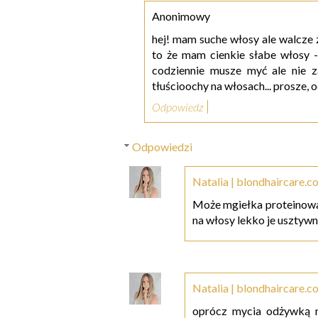
Anonimowy
hej! mam suche włosy ale walcze
to że mam cienkie słabe włosy - 
codziennie musze myć ale nie
tłuścioochy na włosach... prosze,
Odpowiedz
Odpowiedzi
Natalia | blondhaircare.c
Może mgiełka proteinowa?
na włosy lekko je usztywni
Natalia | blondhaircare.c
oprócz mycia odżywką n