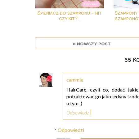
Spieniacz do szamponu - hit
Szampony 
czy kit?...
szamponów
« nowszy post
55 k
cammie
HairCare, czyli co, dodać tak
potraktować go jako jedyny śro
o tym :)
Odpowiedz
Odpowiedzi