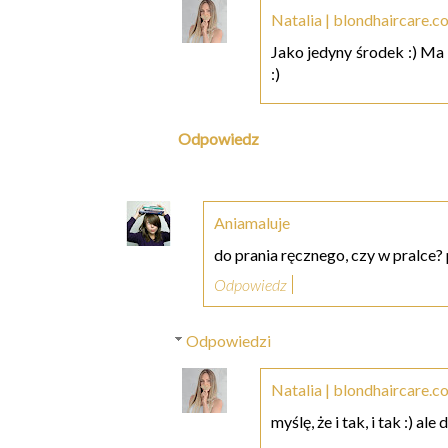
Natalia | blondhaircare.c
Jako jedyny środek :) Ma 
:)
Odpowiedz
Aniamaluje
do prania ręcznego, czy w pralce
Odpowiedz
Odpowiedzi
Natalia | blondhaircare.c
myślę, że i tak, i tak :) ale