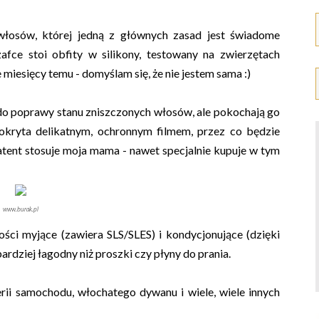
włosów, której jedną z głównych zasad jest świadome
afce stoi obfity w silikony, testowany na zwierzętach
iesięcy temu - domyślam się, że nie jestem sama :)
do poprawy stanu zniszczonych włosów, ale pokochają go
okryta delikatnym, ochronnym filmem, przez co będzie
patent stosuje moja mama - nawet specjalnie kupuje w tym
www.burak.pl
ści myjące (zawiera SLS/SLES) i kondycjonujące (dzięki
bardziej łagodny niż proszki czy płyny do prania.
ii samochodu, włochatego dywanu i wiele, wiele innych