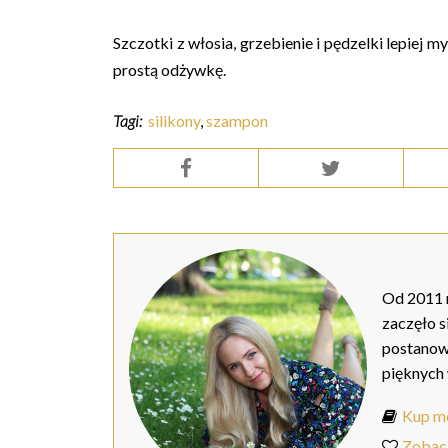
Szczotki z włosia, grzebienie i pędzelki lepiej
prostą odżywkę.
Tagi:
silikony
,
szampon
Od 2011 r
zaczęło s
postanow
pięknych
Kup mo
Zobac