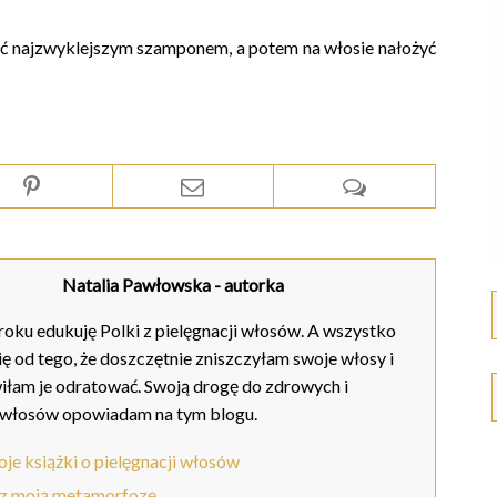
 myć najzwyklejszym szamponem, a potem na włosie nałożyć
Natalia Pawłowska
- autorka
oku edukuję Polki z pielęgnacji włosów. A wszystko
ię od tego, że doszczętnie zniszczyłam swoje włosy i
iłam je odratować. Swoją drogę do zdrowych i
 włosów opowiadam na tym blogu.
je książki o pielęgnacji włosów
z moją metamorfozę