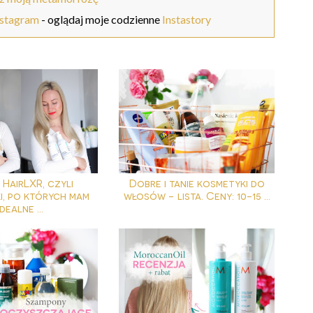
nstagram
- oglądaj moje codzienne
Instastory
HairLXR, czyli
Dobre i tanie kosmetyki do
i, po których mam
włosów - lista. Ceny: 10-15 ...
idealne ...