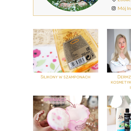
Mój I
Silikony w szamponach
Dermz 
kosmetyk