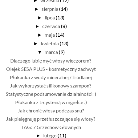
września
(12)
►
sierpnia
(14)
►
lipca
(13)
►
czerwca
(8)
►
maja
(14)
►
kwietnia
(13)
►
marca
(9)
▼
Dlaczego lubię myć włosy wieczorem?
Olejek SESA PLUS - kosmetyczny zachwyt
Płukanka z wody mineralnej / źródlanej
Jak wykorzystać silikonowy szampon?
Statystyczne podsumowanie działalności :)
Płukanka z L-cysteiną w mgiełce :)
Jak chronić włosy podczas snu?
Jak pielęgnuję przetłuszczające się włosy?
TAG: 7 Grzechów Głównych
lutego
(11)
►