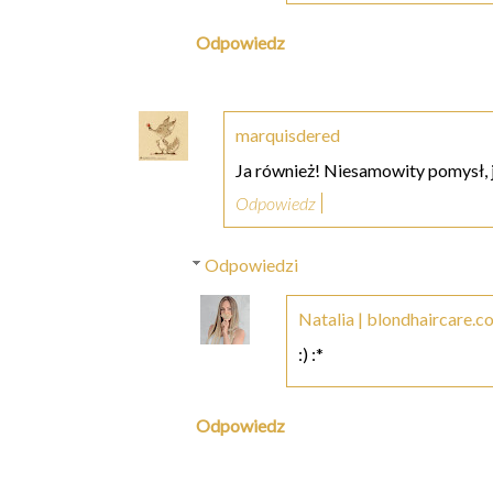
Odpowiedz
marquisdered
Ja również! Niesamowity pomysł,
Odpowiedz
Odpowiedzi
Natalia | blondhaircare.c
:) :*
Odpowiedz