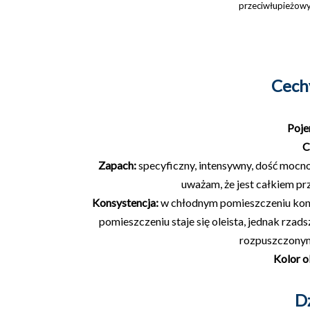
przeciwłupieżow
Cech
Poj
C
Zapach:
specyficzny, intensywny, dość mocno d
uważam, że jest całkiem prz
Konsystencja:
w chłodnym pomieszczeniu konsy
pomieszczeniu staje się oleista, jednak rzad
rozpuszcz
ony
Kolor o
D