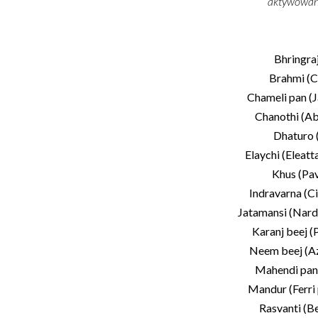
aktywowana
Bhringraj
Brahmi (C
Chameli pan (
Chanothi (Ab
Dhaturo 
Elaychi (Eleat
Khus (Pa
Indravarna (Ci
Jatamansi (Nard
Karanj beej 
Neem beej (Az
Mahendi pan 
Mandur (Ferri
Rasvanti (Be