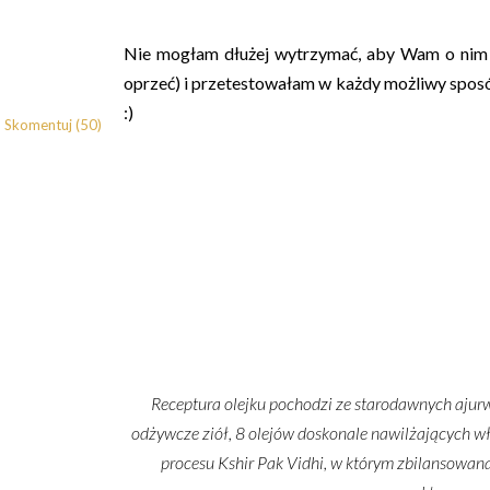
Nie mogłam dłużej wytrzymać, aby Wam o nim n
oprzeć) i przetestowałam w każdy możliwy sposó
:)
Skomentuj (50)
Receptura olejku pochodzi ze starodawnych ajurwe
odżywcze ziół, 8 olejów doskonale nawilżających w
procesu Kshir Pak Vidhi, w którym zbilansowana