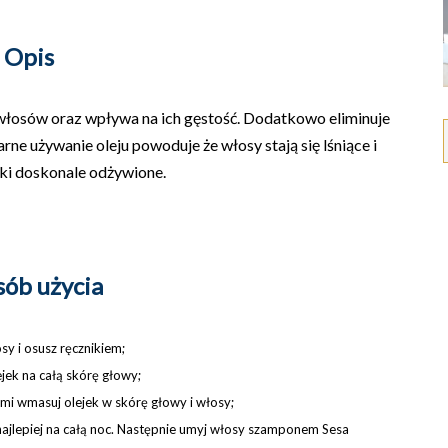
Opi
s
włosów oraz wpływa na ich gęstość. Dodatkowo eliminuje
arne używanie oleju powoduje że włosy stają się lśniące i
lki doskonale odżywione.
sób użycia
sy i osusz ręcznikiem;
ejek na całą skórę głowy;
ami wmasuj olejek w skórę głowy i włosy;
najlepiej na całą noc. Następnie umyj włosy szamponem Sesa