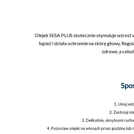
Olejek SESA PLUS skutecznie stymuluje wzrost 
łupież i działa ochronnie na skórę głowy. Regul
zdrowe, a cebu
Spo
1. Umyj wło
2. Zastosuj ol
3. Delikatnie, okrężnymi ruch
4. Pozostaw olejek na włosach przez godzinę lub 