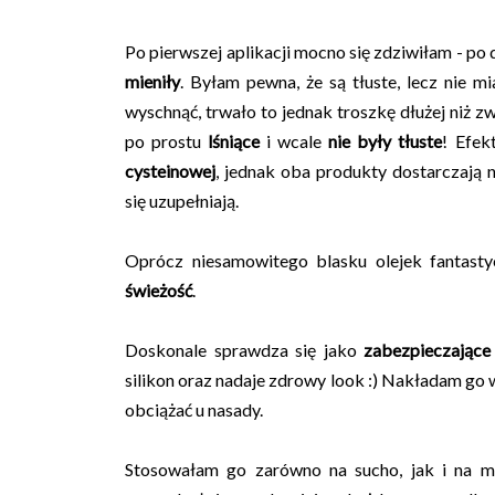
Po pierwszej aplikacji mocno się zdziwiłam - p
mieniły
. Byłam pewna, że są tłuste, lecz nie
mi
wyschnąć, trwało to jednak troszkę dłużej niż z
po prostu
lśniące
i wcale
nie były tłuste
! Efek
cysteinowej
, jednak oba produkty dostarczają 
się uzupełniają.
Oprócz niesamowitego blasku olejek fantasty
świeżość
.
Doskonale sprawdza się jako
zabezpieczając
silikon oraz nadaje zdrowy look :) Nakładam go w
obciążać u nasady.
Stosowałam go zarówno na sucho, jak i na mo