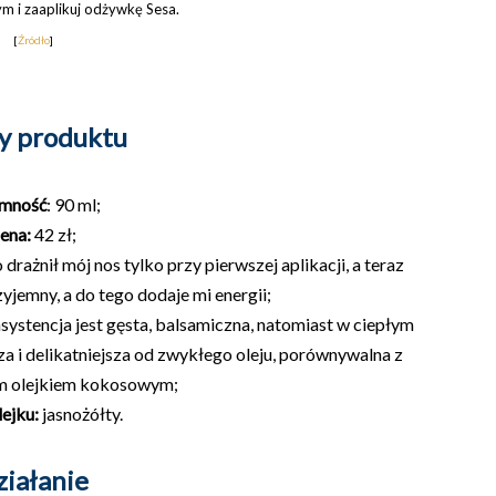
y
m i zaaplikuj odżywkę Sesa.
[
Źródło
]
y produktu
emność
: 90 ml;
ena:
42 zł;
rażnił mój nos tylko przy pierwszej aplikacji, a teraz
yjemny, a do tego dodaje mi energii;
stencja jest gęsta, balsamiczna, natomiast w ciepłym
sza i delikatniejsza od zwykłego oleju, porównywalna z
m olejkiem kokosowym;
lejku:
jasnożółty.
ziałanie