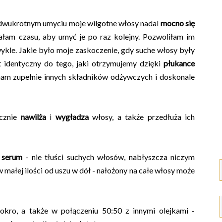
o dwukrotnym umyciu moje wilgotne włosy nadal
mocno się
ałam czasu, aby umyć je po raz kolejny. Pozwoliłam im
wykle. Jakie było moje zaskoczenie, gdy suche włosy były
t identyczny do tego, jaki otrzymujemy dzięki
płukance
nam zupełnie innych składników odżywczych i doskonale
cznie
nawilża
i
wygładza
włosy, a także przedłuża ich
e
serum
- nie tłuści suchych włosów, nabłyszcza niczym
 małej ilości od uszu w dół - nałożony na całe włosy może
kro, a także w połączeniu 50:50 z innymi olejkami -