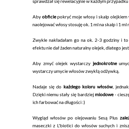
sprawdzał się rewelacyjnie w każdym przypadku - 
Aby
obficie
pokryć moje włosy i skalp olejkiem 
naolejować włosy stosuję ok. 1 ml na skalp i 1 ml n
Zwykle nakładałam go na ok. 2-3 godziny i t
efektu nie dał żaden naturalny olejek, dlatego je
Aby zmyć olejek wystarczy
jednokrotne
umyci
wystarczy umycie włosów zwykłą odżywką.
Nadaje się do
każdego koloru włosów
, jedna
Dzięki niemu stały się bardziej
miodowe
- ciesz
ich farbować na długości :)
Wygląd włosów po olejowaniu Sesą Plus
zależ
maseczki z L'biotici do włosów suchych i zni