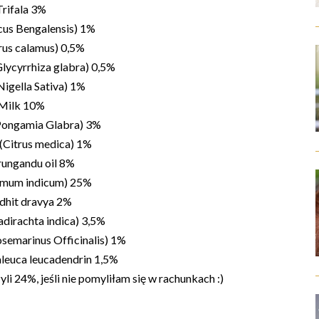
Trifala 3%
cus Bengalensis) 1%
rus calamus) 0,5%
lycyrrhiza glabra) 0,5%
Nigella Sativa) 1%
Milk 10%
(Pongamia Glabra) 3%
 (Citrus medica) 1%
rungandu oil 8%
esamum indicum) 25%
dhit dravya 2%
adirachta indica) 3,5%
osemarinus Officinalis) 1%
aleuca leucadendrin 1,5%
li 24%, jeśli nie pomyliłam się w rachunkach :)