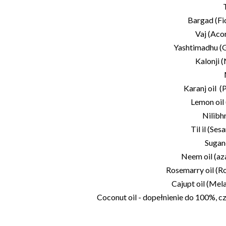
Bargad (Fi
Vaj (Aco
Yashtimadhu (G
Kalonji (
Karanj oil 
Lemon oil
Nilibh
Til il (S
Sugan
Neem oil (az
Rosemarry oil (R
Cajupt oil (Mel
Coconut oil - dopełnienie do 100%, czy