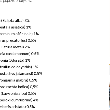
 poprzez 5 olejków.
 (Eclipta alba) 3%
entala asiatica) 1%
Jasminum officinale) 1%
rus precatorius) 0,5%
(Datura metel) 2%
taria cardamomum) 0,5%
vonia Odorata) 1%
trullus colocynthis) 1%
ostachys jatamansi) 0,5%
(Pongamia glabra) 0,5%
adirachta indica) 0,5%
(Lawsonia alba) 0,5%
 peroxi dumrubrum) 4%
rberis aristata) 0,5%