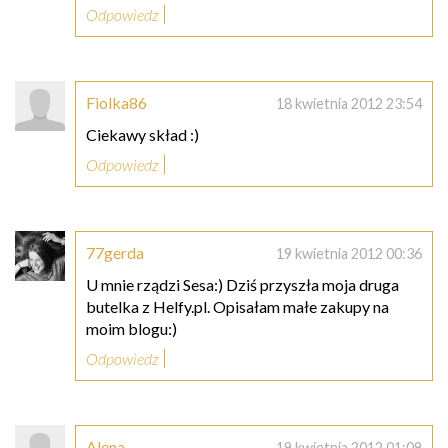
Odpowiedz
Fiolka86
18 kwietnia 2012 23:54
Ciekawy skład :)
Odpowiedz
77gerda
19 kwietnia 2012 00:36
U mnie rządzi Sesa:) Dziś przyszła moja druga
butelka z Helfy.pl. Opisałam małe zakupy na
moim blogu:)
Odpowiedz
Alena
19 kwietnia 2012 01:09