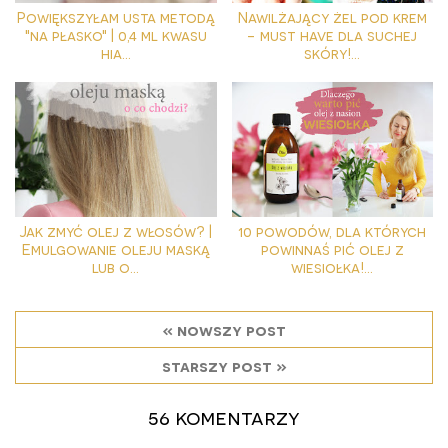
Powiększyłam usta metodą
Nawilżający żel pod krem
"na płasko" | 0,4 ml kwasu
- must have dla suchej
hia...
skóry!...
Jak zmyć olej z włosów? |
10 powodów, dla których
Emulgowanie oleju maską
powinnaś pić olej z
lub o...
wiesiołka!...
« nowszy post
starszy post »
56 komentarzy