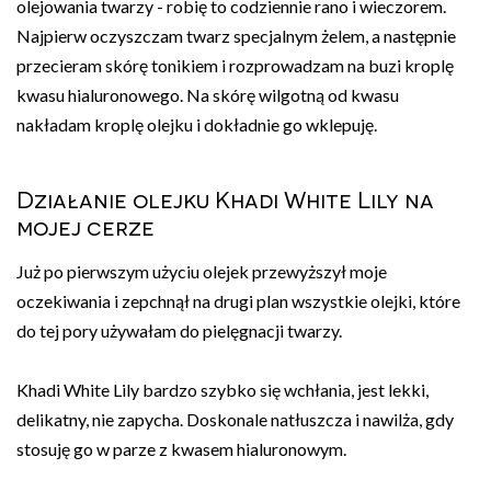
olejowania twarzy - robię to codziennie rano i wieczorem.
Najpierw oczyszczam twarz specjalnym żelem, a następnie
przecieram skórę tonikiem i rozprowadzam na buzi kroplę
kwasu hialuronowego. Na skórę wilgotną od kwasu
nakładam kroplę olejku i dokładnie go wklepuję.
Działanie olejku Khadi White Lily na
mojej cerze
Już po pierwszym użyciu olejek przewyższył moje
oczekiwania i zepchnął na drugi plan wszystkie olejki, które
do tej pory używałam do pielęgnacji twarzy.
Khadi White Lily bardzo szybko się wchłania, jest lekki,
delikatny, nie zapycha. Doskonale natłuszcza i nawilża, gdy
stosuję go w parze z kwasem hialuronowym.