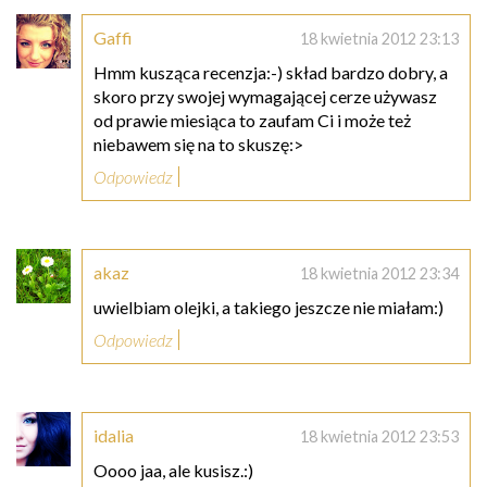
Gaffi
18 kwietnia 2012 23:13
Hmm kusząca recenzja:-) skład bardzo dobry, a
skoro przy swojej wymagającej cerze używasz
od prawie miesiąca to zaufam Ci i może też
niebawem się na to skuszę:>
Odpowiedz
akaz
18 kwietnia 2012 23:34
uwielbiam olejki, a takiego jeszcze nie miałam:)
Odpowiedz
idalia
18 kwietnia 2012 23:53
Oooo jaa, ale kusisz.:)