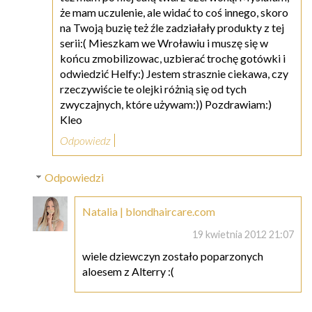
że mam uczulenie, ale widać to coś innego, skoro
na Twoją buzię też źle zadziałały produkty z tej
serii:( Mieszkam we Wroławiu i muszę się w
końcu zmobilizowac, uzbierać trochę gotówki i
odwiedzić Helfy:) Jestem strasznie ciekawa, czy
rzeczywiście te olejki różnią się od tych
zwyczajnych, które używam:)) Pozdrawiam:)
Kleo
Odpowiedz
Odpowiedzi
Natalia | blondhaircare.com
19 kwietnia 2012 21:07
wiele dziewczyn zostało poparzonych
aloesem z Alterry :(