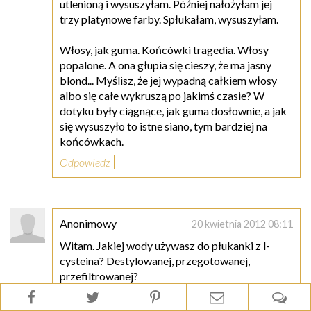
utlenioną i wysuszyłam. Później nałożyłam jej
trzy platynowe farby. Spłukałam, wysuszyłam.
Włosy, jak guma. Końcówki tragedia. Włosy
popalone. A ona głupia się cieszy, że ma jasny
blond... Myślisz, że jej wypadną całkiem włosy
albo się całe wykruszą po jakimś czasie? W
dotyku były ciągnące, jak guma dosłownie, a jak
się wysuszyło to istne siano, tym bardziej na
końcówkach.
Odpowiedz
Anonimowy
20 kwietnia 2012 08:11
Witam. Jakiej wody używasz do płukanki z l-
cysteina? Destylowanej, przegotowanej,
przefiltrowanej?
Odpowiedz