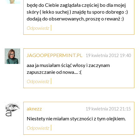
będę do Ciebie zaglądała częściej bo dla mojej
skóry ( lekko suchej ) znajdę tu sporo dobrego :)
dodają do obserwowanych, proszę o rewanż :)
Odpowiedz
JAGOOPEPPERMINT.PL
19 kwietnia 2012 19:40
aaa ja musiałam ściąć włosy i zaczynam
zapuszczanie od nowa.... :(
Odpowiedz
aknezz
19 kwietnia 2012 21:15
Niestety nie miałam styczności z tym olejkiem.
Odpowiedz