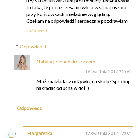
używałam suszarki ani prostownicy. Jedyna wada
to taka, że po rozczesaniu włosów są napuszone
przy końcówkach i nieładnie wyglądają.
Czekam na odpowiedź i serdecznie pozdrawiam.
Odpowiedz
Odpowiedzi
Natalia | blondhaircare.com
19 kwietnia 2012 21:08
Może nakładasz odżywkę na skalp? Spróbuj
nakładać od ucha w dół :)
Odpowiedz
Margaretka
19 kwietnia 2012 19:07