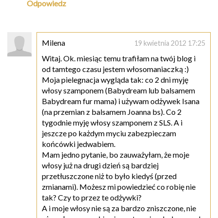
Odpowiedz
Milena
19 kwietnia 2012 17:25
Witaj. Ok. miesiąc temu trafiłam na twój blog i
od tamtego czasu jestem włosomaniaczką :)
Moja pielegnacja wygląda tak: co 2 dni myję
włosy szamponem (Babydream lub balsamem
Babydream fur mama) i używam odżywek Isana
(na przemian z balsamem Joanna bs). Co 2
tygodnie myję włosy szamponem z SLS. A i
jeszcze po każdym myciu zabezpieczam
końcówki jedwabiem.
Mam jedno pytanie, bo zauważyłam, że moje
włosy już na drugi dzień są bardziej
przetłuszczone niż to było kiedyś (przed
zmianami). Możesz mi powiedzieć co robię nie
tak? Czy to przez te odżywki?
A i moje włosy nie są za bardzo zniszczone, nie