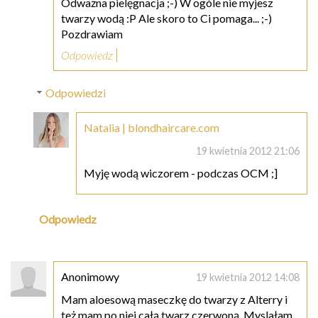
Odważna pielęgnacja ;-) W ogóle nie myjesz
twarzy wodą :P Ale skoro to Ci pomaga... ;-)
Pozdrawiam
Odpowiedz
Odpowiedzi
Natalia | blondhaircare.com
19 kwietnia 2012 21:06
Myję wodą wiczorem - podczas OCM ;]
Odpowiedz
Anonimowy
19 kwietnia 2012 14:08
Mam aloesową maseczkę do twarzy z Alterry i
też mam po niej całą twarz czerwoną. Myslałam,