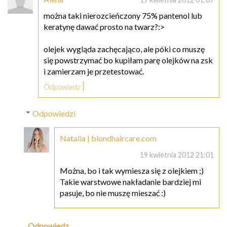
można taki nierozcieńczony 75% pantenol lub
keratynę dawać prosto na twarz?:>
olejek wygląda zachęcająco, ale póki co muszę
się powstrzymać bo kupiłam parę olejków na zsk
i zamierzam je przetestować.
Odpowiedz
Odpowiedzi
Natalia | blondhaircare.com
19 kwietnia 2012 21:01
Można, bo i tak wymiesza się z olejkiem ;)
Takie warstwowe nakładanie bardziej mi
pasuje, bo nie muszę mieszać :)
Odpowiedz