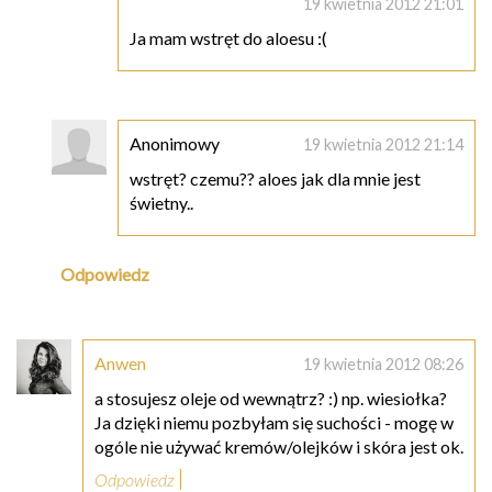
19 kwietnia 2012 21:01
Ja mam wstręt do aloesu :(
Anonimowy
19 kwietnia 2012 21:14
wstręt? czemu?? aloes jak dla mnie jest
świetny..
Odpowiedz
Anwen
19 kwietnia 2012 08:26
a stosujesz oleje od wewnątrz? :) np. wiesiołka?
Ja dzięki niemu pozbyłam się suchości - mogę w
ogóle nie używać kremów/olejków i skóra jest ok.
Odpowiedz