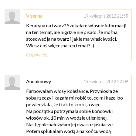
Visenna
19 kwietnia 2012 21:55
Keratyna na twarz? Szukałam właśnie informacji
na ten temat, ale nigdzie nie pisało, że można
stosować ja na twarz i jakie ma właściwości.
Wiesz coś więcej na ten temat? :)
Odpowiedz
Anonimowy
19 kwietnia 2012 22:09
Farbowałam włosy koleżance. Przyniosła ze
sobą rzeczy i kazała mi robić to, co mi każe, bo
powiedziała, że i tak to zrobi, a więc...
Na początku potrzymała sobie końcówki
włosów ok. 10 min w wodzie utlenionej.
Następnie nałożyłam jej dwa rozjaśniacze.
Potem spłukałam wodą a na końcu wodą