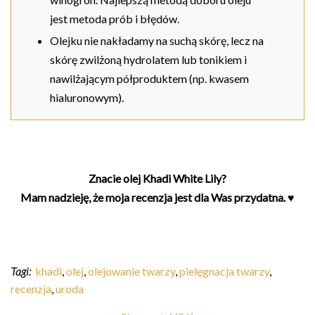
jest metoda prób i błędów.
Olejku nie nakładamy na suchą skórę, lecz na
skórę zwilżoną hydrolatem lub tonikiem i
nawilżającym półproduktem (np. kwasem
hialuronowym).
Znacie olej Khadi White Lily?
Mam nadzieję, że moja recenzja jest dla Was przydatna. ♥
Tagi:
khadi
,
olej
,
olejowanie twarzy
,
pielęgnacja twarzy
,
recenzja
,
uroda