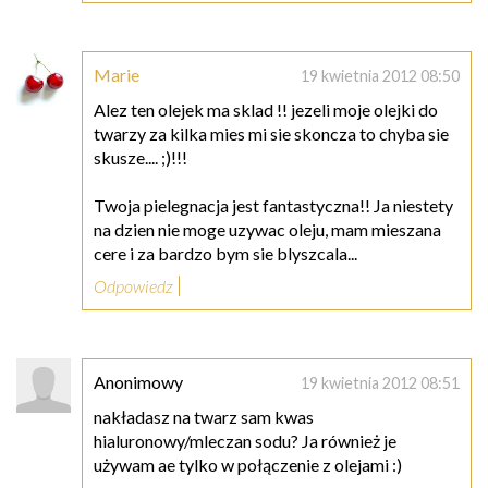
Marie
19 kwietnia 2012 08:50
Alez ten olejek ma sklad !! jezeli moje olejki do
twarzy za kilka mies mi sie skoncza to chyba sie
skusze.... ;)!!!
Twoja pielegnacja jest fantastyczna!! Ja niestety
na dzien nie moge uzywac oleju, mam mieszana
cere i za bardzo bym sie blyszcala...
Odpowiedz
Anonimowy
19 kwietnia 2012 08:51
nakładasz na twarz sam kwas
hialuronowy/mleczan sodu? Ja również je
używam ae tylko w połączenie z olejami :)