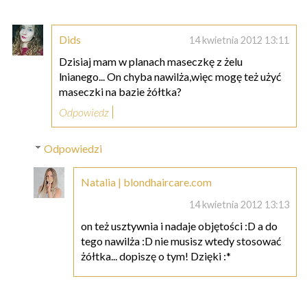
Dids
14 kwietnia 2012 13:11
Dzisiaj mam w planach maseczkę z żelu
lnianego... On chyba nawilża,więc mogę też użyć
maseczki na bazie żółtka?
Odpowiedz
Odpowiedzi
Natalia | blondhaircare.com
14 kwietnia 2012 13:13
on też usztywnia i nadaje objętości :D a do
tego nawilża :D nie musisz wtedy stosować
żółtka... dopiszę o tym! Dzięki :*