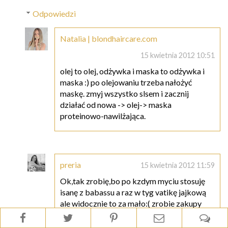
Odpowiedzi
Natalia | blondhaircare.com
15 kwietnia 2012 10:51
olej to olej, odżywka i maska to odżywka i
maska :) po olejowaniu trzeba nałożyć
maskę. zmyj wszystko slsem i zacznij
działać od nowa -> olej-> maska
proteinowo-nawilżająca.
preria
15 kwietnia 2012 11:59
Ok,tak zrobię,bo po kzdym myciu stosuję
isanę z babassu a raz w tyg vatikę jajkową
ale widocznie to za mało:( zrobie zakupy
półproduktów i spróbuję zrobić jakieś
nawilżająco proteinowemgiełki zeby