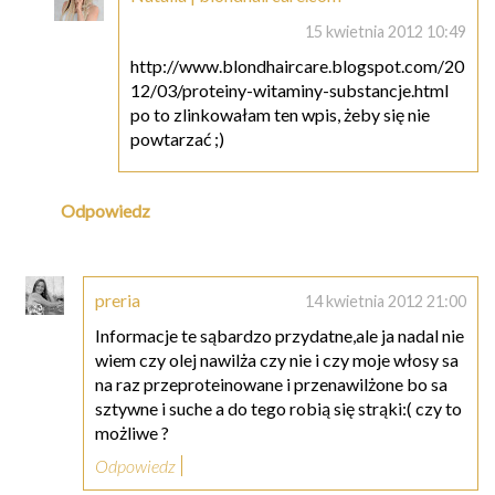
15 kwietnia 2012 10:49
http://www.blondhaircare.blogspot.com/20
12/03/proteiny-witaminy-substancje.html
po to zlinkowałam ten wpis, żeby się nie
powtarzać ;)
Odpowiedz
preria
14 kwietnia 2012 21:00
Informacje te sąbardzo przydatne,ale ja nadal nie
wiem czy olej nawilża czy nie i czy moje włosy sa
na raz przeproteinowane i przenawilżone bo sa
sztywne i suche a do tego robią się strąki:( czy to
możliwe ?
Odpowiedz