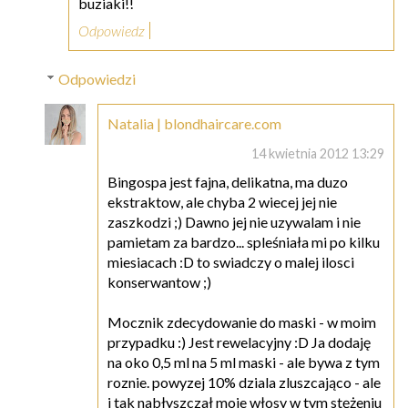
buziaki!!
Odpowiedz
Odpowiedzi
Natalia | blondhaircare.com
14 kwietnia 2012 13:29
Bingospa jest fajna, delikatna, ma duzo
ekstraktow, ale chyba 2 wiecej jej nie
zaszkodzi ;) Dawno jej nie uzywalam i nie
pamietam za bardzo... spleśniała mi po kilku
miesiacach :D to swiadczy o malej ilosci
konserwantow ;)
Mocznik zdecydowanie do maski - w moim
przypadku :) Jest rewelacyjny :D Ja dodaję
na oko 0,5 ml na 5 ml maski - ale bywa z tym
roznie. powyzej 10% dziala zluszcająco - ale
i tak nabłyszczał moje włosy w tym stężeniu