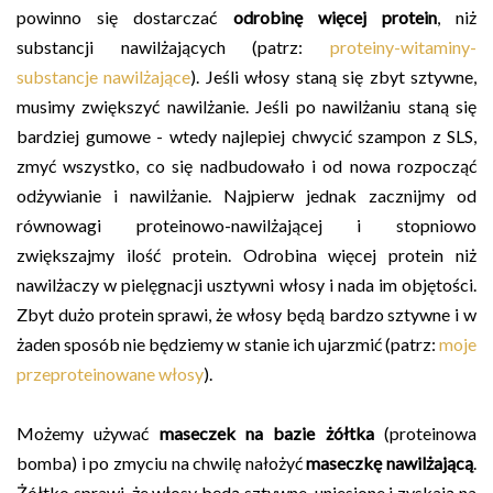
powinno się dostarczać
odrobinę więcej protein
, niż
substancji nawilżających (patrz:
proteiny-witaminy-
substancje nawilżające
). Jeśli włosy staną się zbyt sztywne,
musimy zwiększyć nawilżanie. Jeśli po nawilżaniu staną się
bardziej gumowe - wtedy najlepiej chwycić szampon z SLS,
zmyć wszystko, co się nadbudowało i od nowa rozpocząć
odżywianie i nawilżanie. Najpierw jednak zacznijmy od
równowagi proteinowo-nawilżającej i stopniowo
zwiększajmy ilość protein. Odrobina więcej protein niż
nawilżaczy w pielęgnacji usztywni włosy i nada im objętości.
Zbyt dużo protein sprawi, że włosy będą bardzo sztywne i w
żaden sposób nie będziemy w stanie ich ujarzmić (patrz:
moje
przeproteinowane włosy
).
Możemy używać
maseczek na bazie żółtka
(proteinowa
bomba) i po zmyciu na chwilę nałożyć
maseczkę nawilżającą
.
Żółtko sprawi, że włosy będą sztywne, uniesione i zyskają na