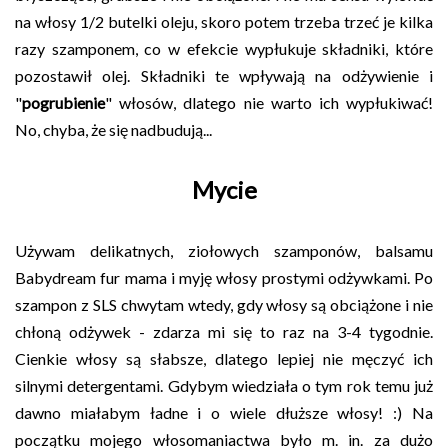
na włosy 1/2 butelki oleju, skoro potem trzeba trzeć je kilka
razy szamponem, co w efekcie wypłukuje składniki, które
pozostawił olej. Składniki te wpływają na odżywienie i
"
pogrubienie
" włosów, dlatego nie warto ich wypłukiwać!
No, chyba, że się nadbudują...
Mycie
Używam delikatnych, ziołowych szamponów, balsamu
Babydream fur mama i myję włosy prostymi odżywkami. Po
szampon z SLS chwytam wtedy, gdy włosy są obciążone i nie
chłoną odżywek - zdarza mi się to raz na 3-4 tygodnie.
Cienkie włosy są słabsze, dlatego lepiej nie męczyć ich
silnymi detergentami. Gdybym wiedziała o tym rok temu już
dawno miałabym ładne i o wiele dłuższe włosy! :) Na
początku mojego włosomaniactwa było m. in. za dużo