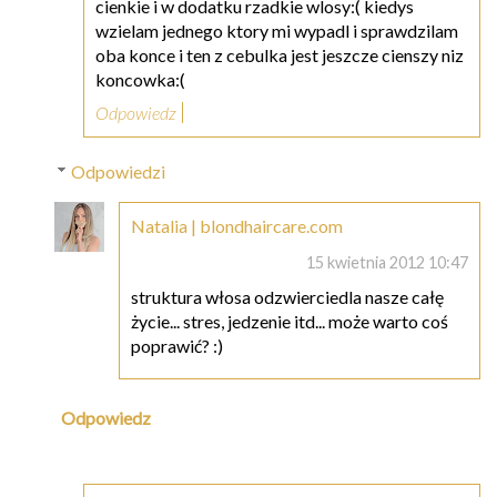
cienkie i w dodatku rzadkie wlosy:( kiedys
wzielam jednego ktory mi wypadl i sprawdzilam
oba konce i ten z cebulka jest jeszcze cienszy niz
koncowka:(
Odpowiedz
Odpowiedzi
Natalia | blondhaircare.com
15 kwietnia 2012 10:47
struktura włosa odzwierciedla nasze całę
życie... stres, jedzenie itd... może warto coś
poprawić? :)
Odpowiedz