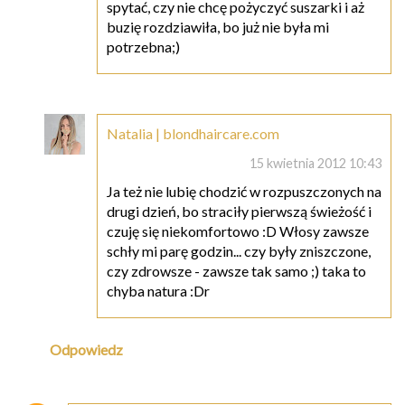
spytać, czy nie chcę pożyczyć suszarki i aż
buzię rozdziawiła, bo już nie była mi
potrzebna;)
Natalia | blondhaircare.com
15 kwietnia 2012 10:43
Ja też nie lubię chodzić w rozpuszczonych na
drugi dzień, bo straciły pierwszą świeżość i
czuję się niekomfortowo :D Włosy zawsze
schły mi parę godzin... czy były zniszczone,
czy zdrowsze - zawsze tak samo ;) taka to
chyba natura :Dr
Odpowiedz