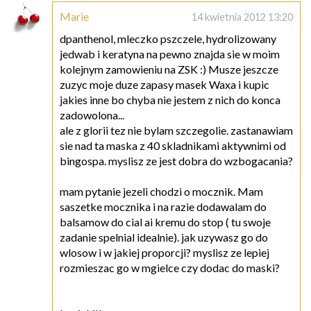
Marie
14 kwietnia 2012 13:20
dpanthenol, mleczko pszczele, hydrolizowany
jedwab i keratyna na pewno znajda sie w moim
kolejnym zamowieniu na ZSK :) Musze jeszcze
zuzyc moje duze zapasy masek Waxa i kupic
jakies inne bo chyba nie jestem z nich do konca
zadowolona...
ale z glorii tez nie bylam szczegolie. zastanawiam
sie nad ta maska z 40 skladnikami aktywnimi od
bingospa. myslisz ze jest dobra do wzbogacania?
mam pytanie jezeli chodzi o mocznik. Mam
saszetke mocznika i na razie dodawalam do
balsamow do cial ai kremu do stop ( tu swoje
zadanie spelnial idealnie). jak uzywasz go do
wlosow i w jakiej proporcji? myslisz ze lepiej
rozmieszac go w mgielce czy dodac do maski?