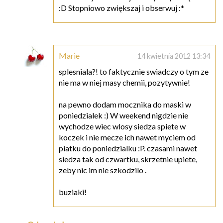
:D Stopniowo zwiększaj i obserwuj :*
Marie
14 kwietnia 2012 13:34
splesniala?! to faktycznie swiadczy o tym ze
nie ma w niej masy chemii, pozytywnie!
na pewno dodam mocznika do maski w
poniedzialek :) W weekend nigdzie nie
wychodze wiec wlosy siedza spiete w
koczek i nie mecze ich nawet myciem od
piatku do poniedzialku :P. czasami nawet
siedza tak od czwartku, skrzetnie upiete,
zeby nic im nie szkodzilo .
buziaki!