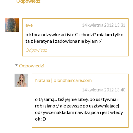
Odpowiedz
eve
14 kwietnia 2012 13:31
o ktora odzywke artiste Ci chodzi? mialam tylko
ta z keratyna i zadowlona nie bylam :/
Odpowiedz
Odpowiedzi
Natalia | blondhaircare.com
14 kwietnia 2012 13:40
o tą samą... też jej nie lubię, bo usztywnia i
robi siano :/ ale zawsze po usztywniajacej
odzywce nakladam nawilzajaca i jest wtedy
ok :D