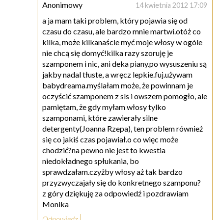
Anonimowy
14 kwietnia 2012 17:09
a ja mam taki problem, który pojawia się od
czasu do czasu, ale bardzo mnie martwi.otóż co
kilka, może kilkanaście myć moje włosy w ogóle
nie chcą się domyć!kilka razy szoruję je
szamponem i nic, ani deka piany.po wysuszeniu są
jakby nadal tłuste, a wręcz lepkie.fuj.używam
babydreama.myślałam może, że powinnam je
oczyścić szamponem z sls i owszem pomogło, ale
pamiętam, że gdy myłam włosy tylko
szamponami, które zawierały silne
detergenty(Joanna Rzepa), ten problem również
się co jakiś czas pojawiał.o co więc może
chodzić?na pewno nie jest to kwestia
niedokładnego spłukania, bo
sprawdzałam.czyżby włosy aż tak bardzo
przyzwyczajały się do konkretnego szamponu?
z góry dziękuję za odpowiedź i pozdrawiam
Monika
Odpowiedz