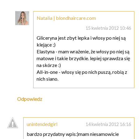
Natalia | blondhaircare.com
15 kwietnia 2012 10:46
Gliceryna jest zbyt lepka i włosy po niej są
klejące ;)
Elastyna - mam wrażenie, że włosy po niej są
matowe i takie brzydkie. lepiej sprawdza się
na skórze :)
All-in-one - włosy się po nich puszą, robią z
nich siano.
Odpowiedz
unintendedgirl
14 kwietnia 2012 16:16
bardzo przydatny wpis:)mam niesamowicie