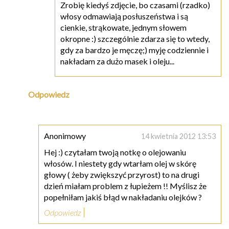
Zrobię kiedyś zdjęcie, bo czasami (rzadko)
włosy odmawiają posłuszeństwa i są
cienkie, strąkowate, jednym słowem
okropne :) szczególnie zdarza się to wtedy,
gdy za bardzo je męczę;) myję codziennie i
nakładam za dużo masek i oleju...
Odpowiedz
Anonimowy
14 kwietnia 2012 13:53
Hej :) czytałam twoją notkę o olejowaniu
włosów. I niestety gdy wtarłam olej w skórę
głowy ( żeby zwiększyć przyrost) to na drugi
dzień miałam problem z łupieżem !! Myślisz że
popełniłam jakiś błąd w nakładaniu olejków ?
Odpowiedz