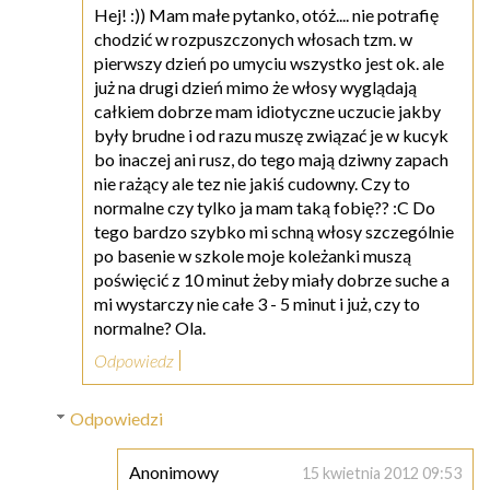
Hej! :)) Mam małe pytanko, otóż.... nie potrafię
chodzić w rozpuszczonych włosach tzm. w
pierwszy dzień po umyciu wszystko jest ok. ale
już na drugi dzień mimo że włosy wyglądają
całkiem dobrze mam idiotyczne uczucie jakby
były brudne i od razu muszę związać je w kucyk
bo inaczej ani rusz, do tego mają dziwny zapach
nie rażący ale tez nie jakiś cudowny. Czy to
normalne czy tylko ja mam taką fobię?? :C Do
tego bardzo szybko mi schną włosy szczególnie
po basenie w szkole moje koleżanki muszą
poświęcić z 10 minut żeby miały dobrze suche a
mi wystarczy nie całe 3 - 5 minut i już, czy to
normalne? Ola.
Odpowiedz
Odpowiedzi
Anonimowy
15 kwietnia 2012 09:53