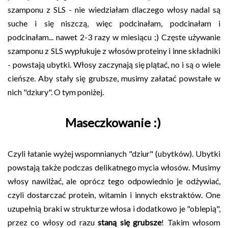
szamponu z SLS - nie wiedziałam dlaczego włosy nadal są
suche i się niszczą, więc podcinałam, podcinałam i
podcinałam... nawet 2-3 razy w miesiącu ;) Częste używanie
szamponu z SLS wypłukuje z włosów proteiny i inne składniki
- powstają ubytki. Włosy zaczynają się plątać, no i są o wiele
cieńsze. Aby stały się grubsze, musimy załatać powstałe w
nich "dziury". O tym poniżej.
Maseczkowanie :)
Czyli łatanie wyżej wspomnianych "dziur" (ubytków). Ubytki
powstają także podczas delikatnego mycia włosów. Musimy
włosy nawilżać, ale oprócz tego odpowiednio je odżywiać,
czyli dostarczać protein, witamin i innych ekstraktów. One
uzupełnią braki w strukturze włosa i dodatkowo je "oblepią",
przez co włosy od razu
staną się grubsze
! Takim włosom