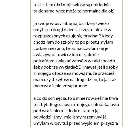
też jestem ola i moje włosy są dokładnie
takie same, więc może to normalne dla ol;)
ja swoje włosy lubię najbardziej świeżo
umyte, na drugi dzień są często ok, ale w
rozpuszczonych czuję się brudna:P kiedy
chodziłam do szkoły, to po prostu myłam
codziennie rano, teraz nauczyłam się je
związywać - uwierz lub nie, ale nie
potrafiłam związać włosów w taki sposób,
żeby dobrze wyglądać:D i nawet jeśli osoby
z mojego otoczenia mówią mi, że przecież
mam czyste włosy na drugi dzień, to ja i tak
mam wrażenie, że są brudne...
a co do schnięcia, to u mnie również nie trwa
to zbyt długo. siostra mojego chłopaka była
pod wrażeniem - kiedy ostatnio ją
odwiedziliśmy i mieliśmy razem wyjść,
umyłam włosy tuż przed wyjściem. przyszła