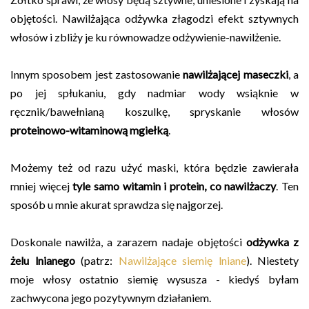
objętości. Nawilżająca odżywka złagodzi efekt sztywnych
włosów i zbliży je ku równowadze odżywienie-nawilżenie.
Innym sposobem jest zastosowanie
nawilżającej maseczki
, a
po jej spłukaniu, gdy nadmiar wody wsiąknie w
ręcznik/bawełnianą koszulkę, spryskanie włosów
proteinowo-witaminową mgiełką
.
Możemy też od razu użyć maski, która będzie zawierała
mniej więcej
tyle samo witamin i protein, co nawilżaczy
. Ten
sposób u mnie akurat sprawdza się najgorzej.
Doskonale nawilża, a zarazem nadaje objętości
odżywka z
żelu lnianego
(patrz:
Nawilżające siemię lniane
). Niestety
moje włosy ostatnio siemię wysusza - kiedyś byłam
zachwycona jego pozytywnym działaniem.