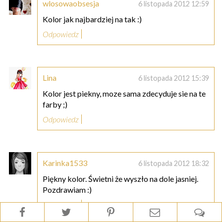
wlosowaobsesja
6 listopada 2012 12:59
Kolor jak najbardziej na tak :)
Odpowiedz
Lina
6 listopada 2012 15:39
Kolor jest piekny, moze sama zdecyduje sie na te
farby ;)
Odpowiedz
Karinka1533
6 listopada 2012 18:32
Piękny kolor. Świetni że wyszło na dole jasniej.
Pozdrawiam :)
Odpowiedz