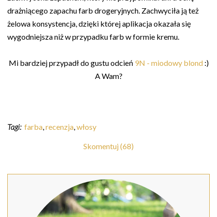
drażniącego zapachu farb drogeryjnych. Zachwyciła ją też
żelowa konsystencja, dzięki której aplikacja okazała się
wygodniejsza niż w przypadku farb w formie kremu.
Mi bardziej przypadł do gustu odcień
9N - miodowy blond
:)
A Wam?
Tagi:
farba
,
recenzja
,
włosy
Skomentuj (68)