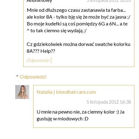
5 listopada 2012 16:20
Mnie od dłuższego czasu zastanawia ta farba...
ale kolor 8A - tylko bję się że może być za jasna ;/
Bo moje kudełki są coś pomiędzy 6G a 6N... a te
^ to tak ciemno się wydają ;/
Cz gdziekolwiek można dorwać swatche kolorku
8A??? Help??
Odpowiedz
Odpowiedzi
Natalia | blondhaircare.com
5 listopada 2012 16:38
U mnie na pewno nie, za ciemny kolor :) Ja
gustuję w miodowych :D