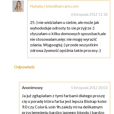
Natalia | blondhaircare.com
6 listopada 2012 11:18
25 :) nie widziałam u siebie, ale może jak
wyhododuje odrosty to sie przyjrze :)
słyszałam o kilku domowych sposobach,ale
nie stosowalam,więc nie mogę wyrazić
zdania. Wygoogluj :) przede wszystkim
zdrowa żywność opóźnia takie procesy :)
Odpowiedz
Anonimowy
5 listopada 2012 20:03
Ja już zgłupiałam z tymi farbami dlatego proszę
cię o poradę która farba jest lepsza Biokap kolor
9.0 czy Color& soin 9n.zależy mi na delikatnym
przyciemnieniu bardzo jasnego blondu i bardzo