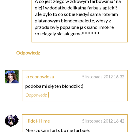
A co jest złego w zdrowym farbowaniu? na
olej i w dodatku delikatną farbą z apteki?
Złe było to co sobie kiedyś sama robiłam
platynowym blondem palette, włosy z
przodu były popalone jak siano i mokre
rozciagaly sie jak guma!!!!!!!!!!!!
Odpowiedz
kreconowlosa
5 listopada 2012 16:32
podoba mi się ten blondzik ;)
Odpowiedz
Hidoi-Hime
5 listopada 2012 16:42
Nie szukam farb, bo nie farbuję.