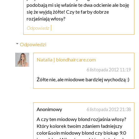
podobają mi się właśnie te dwa odcienie ale boję
się że wyjdą żółte! Czy te farby dobrze
rozjaśniają włosy?
Odpowiedz
Odpowiedzi
Natalia | blondhaircare.com
6 listopada 2012 11:19
Żółte nie, ale miodowe bardziej wychodzą :)
Anonimowy
6 listopada 2012 21:38
A czy ten miodowy blond rozjaśnia włosy?
Który kolorek twoim zdaniem ładniejszy
color&soin miodowy blond czy biokap 9.0