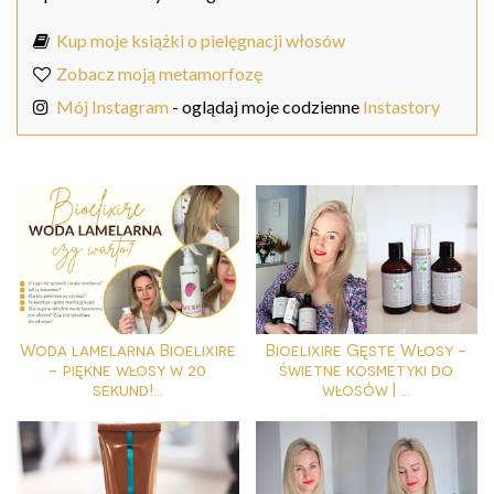
Kup moje książki o pielęgnacji włosów
Zobacz moją metamorfozę
Mój Instagram
- oglądaj moje codzienne
Instastory
Woda lamelarna Bioelixire
Bioelixire Gęste Włosy -
- piękne włosy w 20
świetne kosmetyki do
sekund!...
włosów | ...