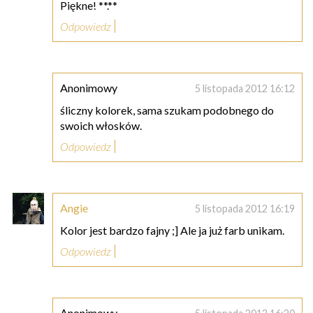
Piękne! **.**
Odpowiedz
Anonimowy
5 listopada 2012 16:12
śliczny kolorek, sama szukam podobnego do
swoich włosków.
Odpowiedz
Angie
5 listopada 2012 16:19
Kolor jest bardzo fajny ;] Ale ja już farb unikam.
Odpowiedz
Anonimowy