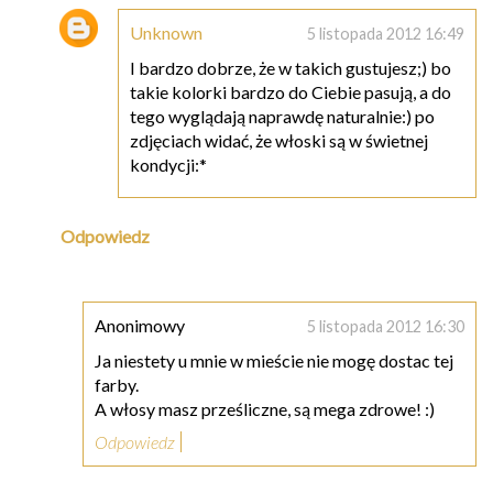
Unknown
5 listopada 2012 16:49
I bardzo dobrze, że w takich gustujesz;) bo
takie kolorki bardzo do Ciebie pasują, a do
tego wyglądają naprawdę naturalnie:) po
zdjęciach widać, że włoski są w świetnej
kondycji:*
Odpowiedz
Anonimowy
5 listopada 2012 16:30
Ja niestety u mnie w mieście nie mogę dostac tej
farby.
A włosy masz prześliczne, są mega zdrowe! :)
Odpowiedz