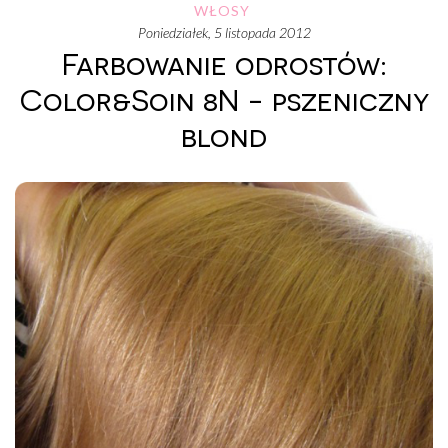
WŁOSY
poniedziałek, 5 listopada 2012
Farbowanie odrostów:
Color&Soin 8N - pszeniczny
blond