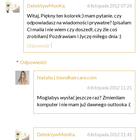
DetektywMonKa.
6 listopada 2012 07:26
Witaj, Piękny ten kolorek:) mam pytanie, czy
odpowiadasz na wiadomości prywatne? (pisałam
Ci maila i nie wiem czy doszedł, czy źle coś
zrobiłam) Pozdrawiam i życzę miłego dnia :)
Odpowiedz
Odpowiedzi
Natalia | blondhaircare.com
6 listopada 2012 11:21
Moglabys wysłać jeszcze raz? Zmienilam
komputer i nie mam już dawnego outlooka :(
DetektywMonKa.
6 listopada 2012 21:41