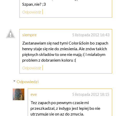
Szpan, nie? ;3
Odpowiedz
siempre
5 listopada 2012 16:43
Zastanawiam się nad tymi Color&Soin bo zapach
henny staje się nie do zniesienia. Ale znów takich
pięknych składów to one nie mają :( I miałabym
problem z dobraniem koloru :(
Odpowiedz
Odpowiedzi
eve
5 listopada 2012 18:15
Tez zapach po pewnym czasie mi
przeszkadzal, z indygo jest lepiej bo nie
utrzymuje sie on az do zmycia.