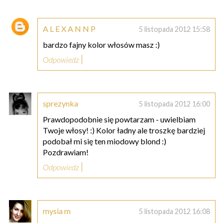
A L E X A N N P
5 listopada 2012 15:58
bardzo fajny kolor włosów masz :)
Odpowiedz
sprezynka
5 listopada 2012 16:00
Prawdopodobnie się powtarzam - uwielbiam
Twoje włosy! :) Kolor ładny ale troszkę bardziej
podobał mi się ten miodowy blond :)
Pozdrawiam!
Odpowiedz
mysia m
5 listopada 2012 16:08