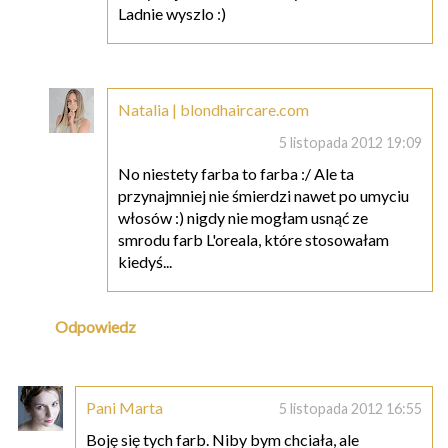
Ladnie wyszlo :)
Natalia | blondhaircare.com
5 listopada 2012 19:09
No niestety farba to farba :/ Ale ta
przynajmniej nie śmierdzi nawet po umyciu
włosów :) nigdy nie mogłam usnąć ze
smrodu farb L'oreala, które stosowałam
kiedyś...
Odpowiedz
Pani Marta
5 listopada 2012 16:55
Boję się tych farb. Niby bym chciała, ale