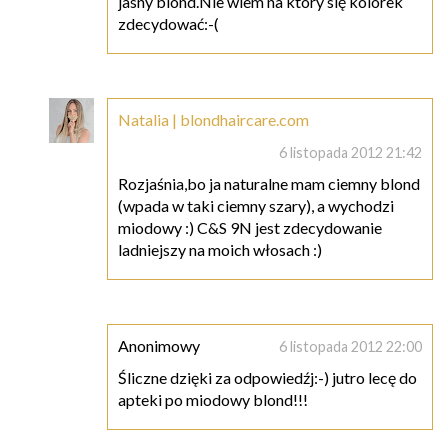
jasny blond.Nie wiem na który się kolorek
zdecydować:-(
Natalia | blondhaircare.com
6 listopada 2012 21:42
Rozjaśnia,bo ja naturalne mam ciemny blond
(wpada w taki ciemny szary), a wychodzi
miodowy :) C&S 9N jest zdecydowanie
ladniejszy na moich włosach :)
Anonimowy
6 listopada 2012 22:00
Śliczne dzięki za odpowiedźj:-) jutro lecę do
apteki po miodowy blond!!!