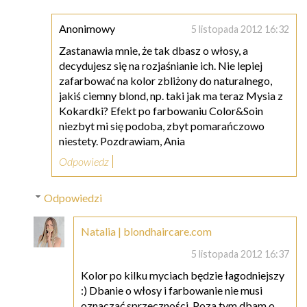
Anonimowy
5 listopada 2012 16:32
Zastanawia mnie, że tak dbasz o włosy, a
decydujesz się na rozjaśnianie ich. Nie lepiej
zafarbować na kolor zbliżony do naturalnego,
jakiś ciemny blond, np. taki jak ma teraz Mysia z
Kokardki? Efekt po farbowaniu Color&Soin
niezbyt mi się podoba, zbyt pomarańczowo
niestety. Pozdrawiam, Ania
Odpowiedz
Odpowiedzi
Natalia | blondhaircare.com
5 listopada 2012 16:37
Kolor po kilku myciach będzie łagodniejszy
:) Dbanie o włosy i farbowanie nie musi
oznaczać sprzeczności. Poza tym dbam o