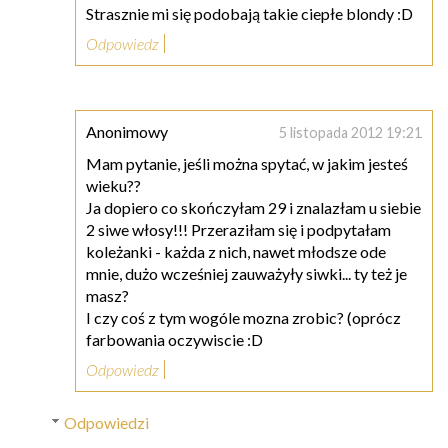
Strasznie mi się podobają takie ciepłe blondy :D
Odpowiedz
Anonimowy
5 listopada 2012 19:21
Mam pytanie, jeśli można spytać, w jakim jesteś
wieku??
Ja dopiero co skończyłam 29 i znalazłam u siebie
2 siwe włosy!!! Przeraziłam się i podpytałam
koleżanki - każda z nich, nawet młodsze ode
mnie, dużo wcześniej zauważyły siwki... ty też je
masz?
I czy coś z tym wogóle mozna zrobic? (oprócz
farbowania oczywiscie :D
Odpowiedz
Odpowiedzi