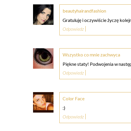
beautyhairandfashion
Gratuluję i oczywiście życzę kolej
Odpowiedz
Wszystko co mnie zachwyca
Piękne staty! Podwojenia w nastę
Odpowiedz
Color Face
:)
Odpowiedz