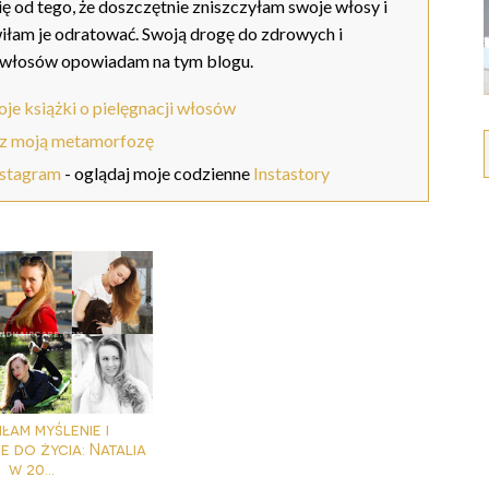
ię od tego, że doszczętnie zniszczyłam swoje włosy i
iłam je odratować. Swoją drogę do zdrowych i
 włosów opowiadam na tym blogu.
je książki o pielęgnacji włosów
z moją metamorfozę
nstagram
- oglądaj moje codzienne
Instastory
iłam myślenie i
e do życia: Natalia
w 20...