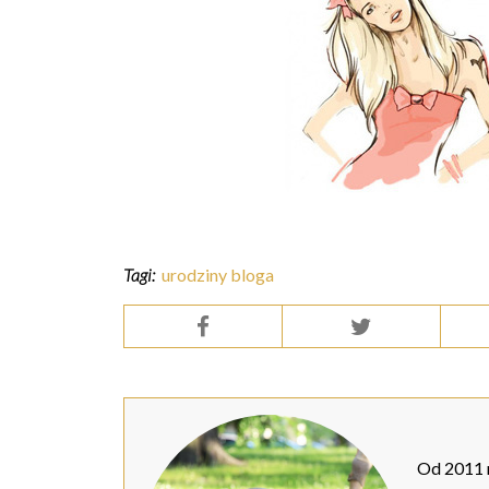
Tagi:
urodziny bloga
Od 2011 r