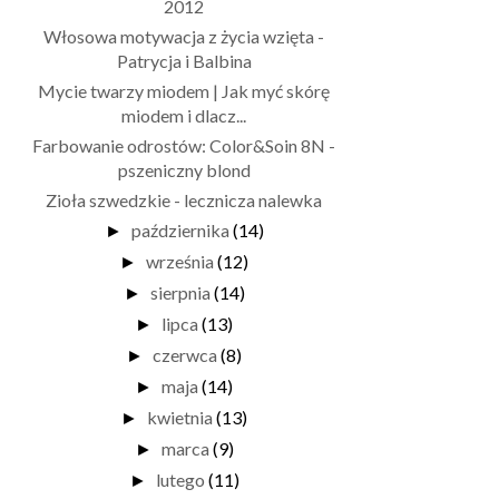
2012
Włosowa motywacja z życia wzięta -
Patrycja i Balbina
Mycie twarzy miodem | Jak myć skórę
miodem i dlacz...
Farbowanie odrostów: Color&Soin 8N -
pszeniczny blond
Zioła szwedzkie - lecznicza nalewka
października
(14)
►
września
(12)
►
sierpnia
(14)
►
lipca
(13)
►
czerwca
(8)
►
maja
(14)
►
kwietnia
(13)
►
marca
(9)
►
lutego
(11)
►