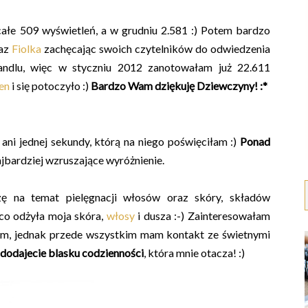
całe 509 wyświetleń, a w grudniu 2.581 :) Potem bardzo
az
Fiolka
zachęcając swoich czytelników do odwiedzenia
andlu, więc w styczniu 2012 zanotowałam już 22.611
en
i się potoczyło :)
Bardzo Wam dziękuję Dziewczyny! :*
 ani jednej sekundy, którą na niego poświęciłam :)
Ponad
ajbardziej wzruszające wyróżnienie.
ę na temat pielęgnacji włosów oraz skóry, składów
co odżyła moja skóra,
włosy
i dusza :-) Zainteresowałam
iem, jednak przede wszystkim mam kontakt ze świetnymi
dodajecie blasku codzienności
, która mnie otacza! :)