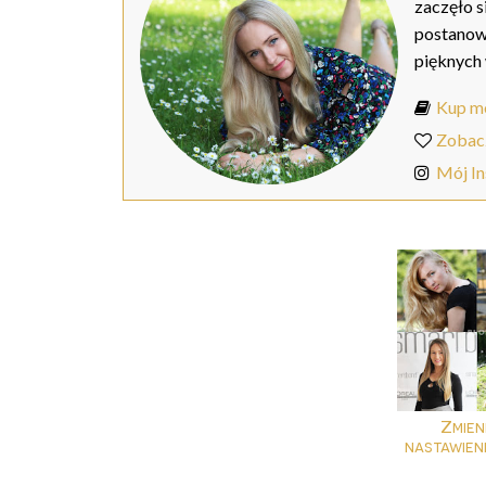
zaczęło s
postanow
pięknych
Kup mo
Zobac
Mój I
Zmien
nastawieni