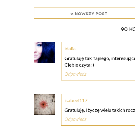
« nowszy post
90 k
idalia
Gratuluję tak fajnego, interesują
Ciebie czyta :)
Odpowiedz
isabeel117
Gratuluję, i życzę wielu takich roc
Odpowiedz