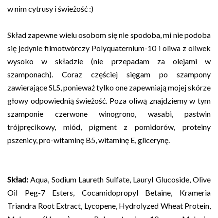
w nim cytrusy i świeżość :)
Skład zapewne wielu osobom się nie spodoba, mi nie podoba
się jedynie filmotwórczy Polyquaternium-10 i oliwa z oliwek
wysoko w składzie (nie przepadam za olejami w
szamponach). Coraz częściej sięgam po szampony
zawierające SLS, ponieważ tylko one zapewniają mojej skórze
głowy odpowiednią świeżość. Poza oliwą znajdziemy w tym
szamponie czerwone winogrono, wasabi, pastwin
trójpręcikowy, miód, pigment z pomidorów, proteiny
pszenicy, pro-witaminę B5, witaminę E, glicerynę.
Skład:
Aqua, Sodium Laureth Sulfate, Lauryl Glucoside, Olive
Oil Peg-7 Esters, Cocamidopropyl Betaine, Krameria
Triandra Root Extract, Lycopene, Hydrolyzed Wheat Protein,