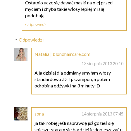
Ostatnio uczę się dawać maski na olej przed
myciem i chyba takie włosy lepiej mi się
podobają
Odpowiedz
Odpowiedzi
Natalia | blondhaircare.com
13 sierpnia 2013 20:10
A ja dzisiaj dla odmiany umyłam włosy
standardowo :D Tj. szampon, a potem
odrobina odżywki na 3 minuty :D
sona
14 sierpnia 2013 07:45
ja tak robię jeśli naprawdę już gdzieś się
spieszę, staram się bardziej je dopieszczać u