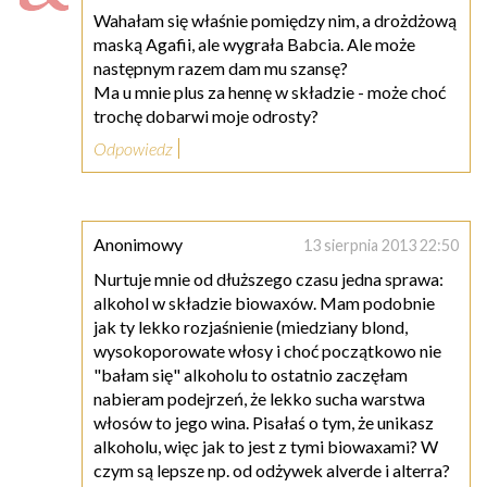
Wahałam się właśnie pomiędzy nim, a drożdżową
maską Agafii, ale wygrała Babcia. Ale może
następnym razem dam mu szansę?
Ma u mnie plus za hennę w składzie - może choć
trochę dobarwi moje odrosty?
Odpowiedz
Anonimowy
13 sierpnia 2013 22:50
Nurtuje mnie od dłuższego czasu jedna sprawa:
alkohol w składzie biowaxów. Mam podobnie
jak ty lekko rozjaśnienie (miedziany blond,
wysokoporowate włosy i choć początkowo nie
"bałam się" alkoholu to ostatnio zaczęłam
nabieram podejrzeń, że lekko sucha warstwa
włosów to jego wina. Pisałaś o tym, że unikasz
alkoholu, więc jak to jest z tymi biowaxami? W
czym są lepsze np. od odżywek alverde i alterra?