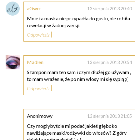
aGwer
13 sierpnia 2013 20:40
Mnie ta maska nie przypadła do gustu, nie robiła
rewelacji w żadnej wersji.
Odpowiedz
Madlen
13 sierpnia 2013 20:54
Szampon mam ten sam i czym dłużej go używam ,
to mam wrażenie, że po nim włosy mi się sypią ;(
Odpowiedz
Anonimowy
13 sierpnia 2013 21:05
Czy mogłybyście mi podać jakieś głęboko
nawilżające maski/odżywki do włosów? Z góry
dzięki za odpowiedzi♡:-)