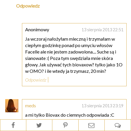
Odpowiedz
Anonimowy
13 sierpnia 2013 22:51
Ja wczoraj nałożyłam mleczną i trzymałam w
ciepłym godzinkę ponad po umyciu włosów
Facelle ale nie jestem zadowolona.... Suche są i
sianowate :( Poza tym swędziała mnie skóra
głowy. Jak używać tych biovaxow? tylko jako 1O
w OMO? i ile wtedy ja trzymasz, 20 min?
Odpowiedz
meds
13 sierpnia 2013 23:19
a mi tylko Biovax do ciemnych odpowiada :C
Odpowiedz