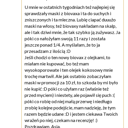
U mnie w ostatnich tygodniach też najlepiej się
sprawdzały maski z biovaxa i ta do suchych i
zniszczonych i ta mleczna. Lubię ciapać duuużo
maski na włosy, też biovaxy nakładam na skalp,
ale i tak dziwi mnie, że tak szybko ją zużywasz. Ja
póki co nałożyłam swoją 11 razy i została
jeszcze ponad 1/4. A myślałam, że to ja
przesadzam z ilością :D
Jeśli chodzi o ten nowy biovax z olejkami, to
miałam nie kupować, bo też mam
wysokoporowate i ten olejek kokosowy mnie
trochę martwił. Ale jak ostatnio zobaczyłam
maski w promocji za 10 zł, to szkoda by mi było
nie kupić :D póki co użyłam raz (właśnie też
przed myciem) i niestety, ale pojawił się puch :(
póki co robię od niej małą przerwę i niedługo
zrobię kolejne podejście, mam nadzieję, że tym
razem będzie udane :D i jestem ciekawa Twoich
wrażeń po niej, czekam na recenzję! :)
Pozdrawiam, Asia.