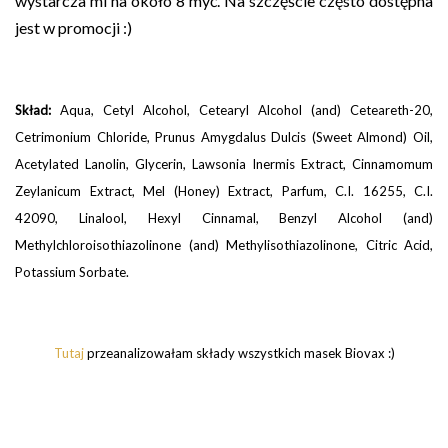
wystarcza mi na około 8 myć. Na szczęście często dostępna
jest w promocji :)
Skład:
Aqua, Cetyl Alcohol, Cetearyl Alcohol (and) Ceteareth-20,
Cetrimonium Chloride,
Prunus Amygdalus Dulcis (Sweet Almond) Oil
,
Acetylated Lanolin, Glycerin, Lawsonia Inermis Extract, Cinnamomum
Zeylanicum Extract, Mel (Honey) Extract, Parfum, C.I. 16255, C.I.
42090, Linalool, Hexyl Cinnamal, Benzyl Alcohol (and)
Methylchloroisothiazolinone (and) Methylisothiazolinone, Citric Acid,
Potassium Sorbate
.
Tutaj
przeanalizowałam składy wszystkich masek Biovax :)