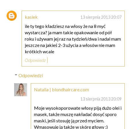
kasiek
13 sierpnia 2013 20:07
ile ty tego kładziesz na włosy że na 8 myć
wystarcza? ja mam takie opakowanie od pół
roku i używam jej raz na tydzień/dwa i nadal mam
jeszcze na jakieś 2-3 użycia a włosów nie mam
krótkich wcale
Odpowiedz
Odpowiedzi
Natalia | blondhaircare.com
13 sierpnia 2013 20:09
Moje wysokoporowate włosy piją dużo olei i
masek, także muszę nakładać dosyć sporo
maski, jeśli stosuję ją przed myciem.
Wmasowuję ją także w skórę głowy :)