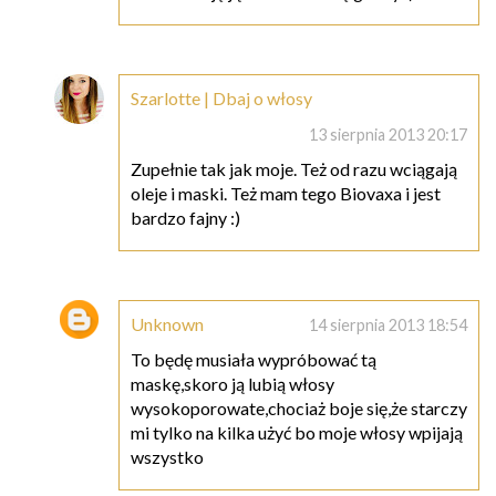
Szarlotte | Dbaj o włosy
13 sierpnia 2013 20:17
Zupełnie tak jak moje. Też od razu wciągają
oleje i maski. Też mam tego Biovaxa i jest
bardzo fajny :)
Unknown
14 sierpnia 2013 18:54
To będę musiała wypróbować tą
maskę,skoro ją lubią włosy
wysokoporowate,chociaż boje się,że starczy
mi tylko na kilka użyć bo moje włosy wpijają
wszystko