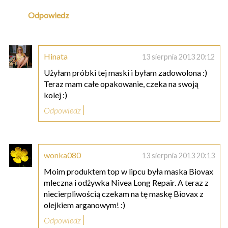
Odpowiedz
Hinata
13 sierpnia 2013 20:12
Użyłam próbki tej maski i byłam zadowolona :)
Teraz mam całe opakowanie, czeka na swoją
kolej :)
Odpowiedz
wonka080
13 sierpnia 2013 20:13
Moim produktem top w lipcu była maska Biovax
mleczna i odżywka Nivea Long Repair. A teraz z
niecierpliwością czekam na tę maskę Biovax z
olejkiem arganowym! :)
Odpowiedz