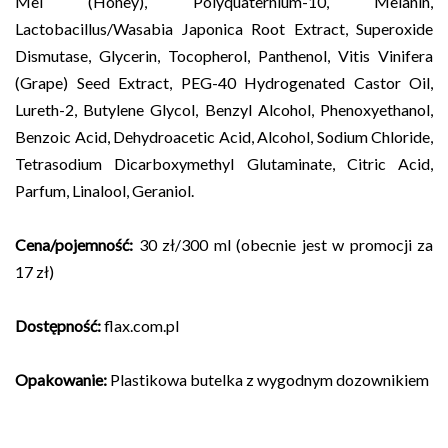
Mel (Honey), Polyquaternium-10, Melanin,
Lactobacillus/Wasabia Japonica Root Extract, Superoxide
Dismutase, Glycerin, Tocopherol, Panthenol, Vitis Vinifera
(Grape) Seed Extract, PEG-40 Hydrogenated Castor Oil,
Lureth-2, Butylene Glycol, Benzyl Alcohol, Phenoxyethanol,
Benzoic Acid, Dehydroacetic Acid, Alcohol, Sodium Chloride,
Tetrasodium Dicarboxymethyl Glutaminate, Citric Acid,
Parfum, Linalool, Geraniol.
Cena/pojemność:
30 zł/300 ml (obecnie jest w promocji za
17 zł)
Dostępność:
flax.com.pl
Opakowanie:
Plastikowa butelka z wygodnym dozownikiem