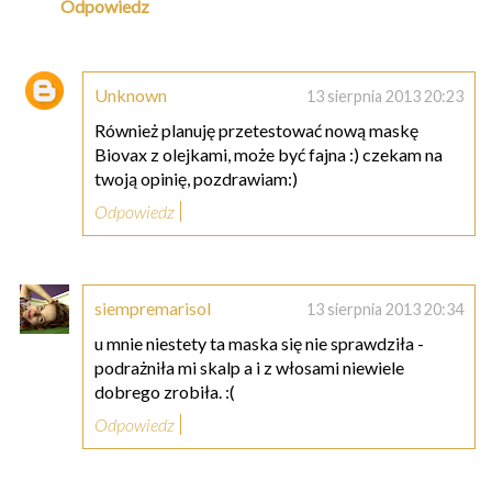
Odpowiedz
Unknown
13 sierpnia 2013 20:23
Również planuję przetestować nową maskę
Biovax z olejkami, może być fajna :) czekam na
twoją opinię, pozdrawiam:)
Odpowiedz
siempremarisol
13 sierpnia 2013 20:34
u mnie niestety ta maska się nie sprawdziła -
podrażniła mi skalp a i z włosami niewiele
dobrego zrobiła. :(
Odpowiedz