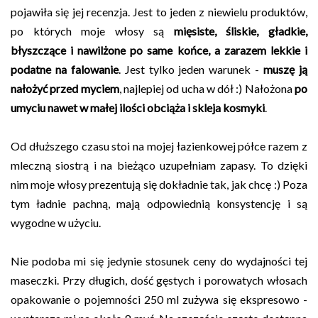
pojawiła się jej recenzja. Jest to jeden z niewielu produktów,
po których moje włosy są
mięsiste, śliskie, gładkie,
błyszczące i nawilżone po same końce, a zarazem lekkie i
podatne na falowanie
. Jest tylko jeden warunek -
muszę ją
nałożyć przed myciem
, najlepiej od ucha w dół :) Nałożona
po
umyciu nawet w małej ilości obciąża i skleja kosmyki
.
Od dłuższego czasu stoi na mojej łazienkowej półce razem z
mleczną siostrą i na bieżąco uzupełniam zapasy. To dzięki
nim moje włosy prezentują się dokładnie tak, jak chcę :) Poza
tym ładnie pachną, mają odpowiednią konsystencję i są
wygodne w użyciu.
Nie podoba mi się jedynie stosunek ceny do wydajności tej
maseczki. Przy długich, dość gęstych i porowatych włosach
opakowanie o pojemności 250 ml zużywa się ekspresowo -