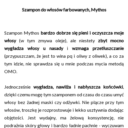
Szampon do włosów farbowanych, Mythos
Szampon Mythos
bardzo dobrze się pieni i oczyszcza moje
włosy
(w tym zmywa oleje), ale niestety
z
byt mocno
wygładza włosy u nasady
i
wzmaga przetłuszczanie
(przypuszczam, że jest to wina pq i oliwy z oliwek), a co za
tym idzie, nie sprawdza się u mnie podczas mycia metodą
OMO.
Jednocześnie
wygładza, nawilża i nabłyszcza końcówki
,
dzięki czemu mogę tym szamponem od czasu do czasu umyć
włosy bez żadnej maski czy odżywki. Nie plącze przy tym
włosów, troszkę je rozprostowuje i lekko usztywnia dodając
objętości. Jest wydajny, ma żelową konsystencję, nie
podrażnia skóry głowy i bardzo ładnie pachnie - wyczuwam