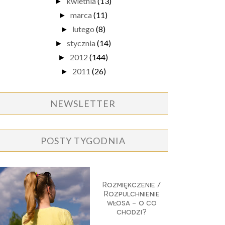
kwietnia
(13)
►
marca
(11)
►
lutego
(8)
►
stycznia
(14)
►
2012
(144)
►
2011
(26)
►
NEWSLETTER
POSTY TYGODNIA
Rozmiękczenie /
Rozpulchnienie
włosa - o co
chodzi?