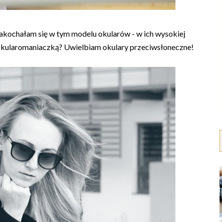
zakochałam się w tym modelu okularów - w ich wysokiej
m okularomaniaczką? Uwielbiam okulary przeciwsłoneczne!