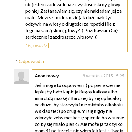
nie jestem zadowolona z czystosci skory glowy
po niej. Zastanawiam się, czy nie nakładam jej za
mało. Możesz mi doradzić jak dużo nałożyć
odżywki na włosy o długości za łopatki i ile z
tego na samą skórę głowy? :) Pozdrawiam Cię
serdecznie i zazdroszczę włosów :))
Odpowiedz
Odpowiedzi
Anonimowy
9 września 2015 15:25
Jeśli mogę to odpowiem ;) po pierwsze, nie
lepiej by było kupić jakiegoś kallosa albo
inna dużą maskę? Bardziej by się opłacało j
na dłużej by starczyla i nie miałaby alkoholu
w składzie :) po drugie, mi się nigdy nie
zdarzyło żeby maska się spieniła bo w sumie
co by się miało pienić? Ale może ja tak tylko
mam ;) i po trzecie, nie wiem jak jest z Twoją