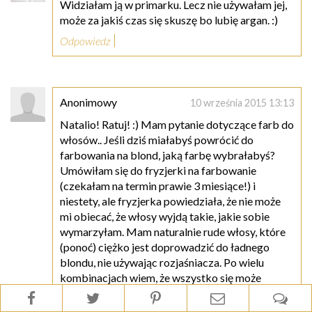
Widziałam ją w primarku. Lecz nie używałam jej,
może za jakiś czas się skuszę bo lubię argan. :)
Odpowiedz
Anonimowy
10 września 2015 13:13
Natalio! Ratuj! :) Mam pytanie dotyczące farb do
włosów.. Jeśli dziś miałabyś powrócić do
farbowania na blond, jaką farbę wybrałabyś?
Umówiłam się do fryzjerki na farbowanie
(czekałam na termin prawie 3 miesiące!) i
niestety, ale fryzjerka powiedziała, że nie może
mi obiecać, że włosy wyjdą takie, jakie sobie
wymarzyłam. Mam naturalnie rude włosy, które
(ponoć) ciężko jest doprowadzić do ładnego
blondu, nie używając rozjaśniacza. Po wielu
kombinacjach wiem, że wszystko się może
zdarzyć, dlatego pytam o farbę :) Czy mogłabyś
mi doradzić?