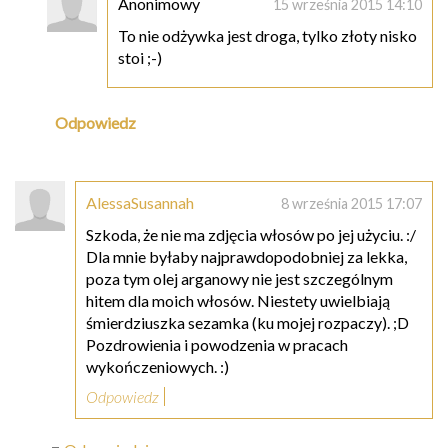
Anonimowy
15 września 2015 14:10
To nie odżywka jest droga, tylko złoty nisko
stoi ;-)
Odpowiedz
AlessaSusannah
8 września 2015 17:07
Szkoda, że nie ma zdjęcia włosów po jej użyciu. :/
Dla mnie byłaby najprawdopodobniej za lekka,
poza tym olej arganowy nie jest szczególnym
hitem dla moich włosów. Niestety uwielbiają
śmierdziuszka sezamka (ku mojej rozpaczy). ;D
Pozdrowienia i powodzenia w pracach
wykończeniowych. :)
Odpowiedz