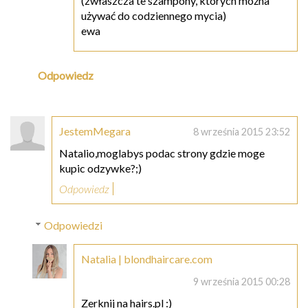
(zwłaszcza te szampony, których można
używać do codziennego mycia)
ewa
Odpowiedz
JestemMegara
8 września 2015 23:52
Natalio,moglabys podac strony gdzie moge
kupic odzywke?;)
Odpowiedz
Odpowiedzi
Natalia | blondhaircare.com
9 września 2015 00:28
Zerknij na hairs.pl :)