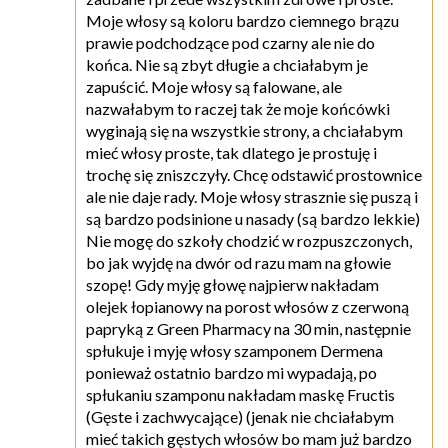
Moje włosy są koloru bardzo ciemnego brązu
prawie podchodzące pod czarny ale nie do
końca. Nie są zbyt długie a chciałabym je
zapuścić. Moje włosy są falowane, ale
nazwałabym to raczej tak że moje końcówki
wyginają się na wszystkie strony, a chciałabym
mieć włosy proste, tak dlatego je prostuję i
trochę się zniszczyły. Chcę odstawić prostownice
ale nie daje rady. Moje włosy strasznie się puszą i
są bardzo podsinione u nasady (są bardzo lekkie)
Nie mogę do szkoły chodzić w rozpuszczonych,
bo jak wyjdę na dwór od razu mam na głowie
szopę! Gdy myję głowę najpierw nakładam
olejek łopianowy na porost włosów z czerwoną
papryką z Green Pharmacy na 30 min, następnie
spłukuje i myję włosy szamponem Dermena
ponieważ ostatnio bardzo mi wypadają, po
spłukaniu szamponu nakładam maskę Fructis
(Gęste i zachwycające) (jenak nie chciałabym
mieć takich gęstych włosów bo mam już bardzo