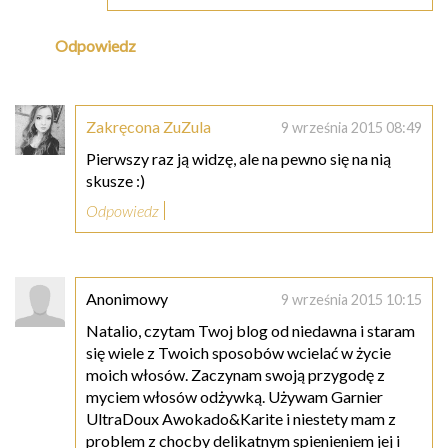
Odpowiedz
Zakręcona ZuZula
9 września 2015 08:49
Pierwszy raz ją widzę, ale na pewno się na nią
skusze :)
Odpowiedz
Anonimowy
9 września 2015 10:15
Natalio, czytam Twoj blog od niedawna i staram
się wiele z Twoich sposobów wcielać w życie
moich włosów. Zaczynam swoją przygodę z
myciem włosów odżywką. Używam Garnier
UltraDoux Awokado&Karite i niestety mam z
problem z chocby delikatnym spienieniem jej i