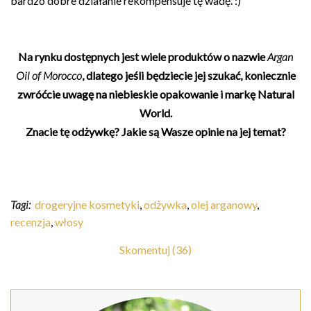
bardzo dobre działanie rekompensuje tę wadę. :)
Na rynku dostępnych jest wiele produktów o nazwie
Argan
Oil of Morocco
, dlatego jeśli będziecie jej szukać, koniecznie
zwróćcie uwagę na niebieskie opakowanie i markę Natural
World.
Znacie tę odżywkę? Jakie są Wasze opinie na jej temat?
Tagi:
drogeryjne kosmetyki
,
odżywka
,
olej arganowy
,
recenzja
,
włosy
Skomentuj (36)