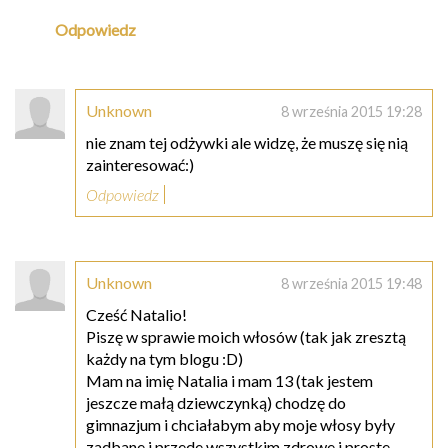
Odpowiedz
Unknown
8 września 2015 19:28
nie znam tej odżywki ale widzę, że muszę się nią
zainteresować:)
Odpowiedz
Unknown
8 września 2015 19:48
Cześć Natalio!
Piszę w sprawie moich włosów (tak jak zresztą
każdy na tym blogu :D)
Mam na imię Natalia i mam 13 (tak jestem
jeszcze małą dziewczynką) chodzę do
gimnazjum i chciałabym aby moje włosy były
zadbane i przede wszystkim zdrowe i proste.