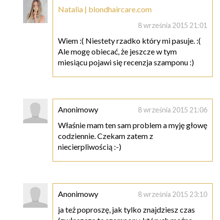
Natalia | blondhaircare.com
8 września 2015 21:01
Wiem :( Niestety rzadko który mi pasuje. :(
Ale mogę obiecać, że jeszcze w tym
miesiącu pojawi się recenzja szamponu :)
Anonimowy
8 września 2015 21:06
Właśnie mam ten sam problem a myję głowę
codziennie. Czekam zatem z
niecierpliwością :-)
Anonimowy
8 września 2015 23:10
ja też poproszę, jak tylko znajdziesz czas