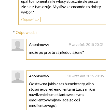
upal to momentalnie wlosy strasznie sie pusza i
zle sie z tym czuje. Myslisz ze encando to dobry
wybor?
Odpowiedz
Odpowiedzi
Anonimowy
9 września 2015 20:35
może po prostu są niedociążone?
Anonimowy
10 września 2015 20:06
Odstaw na jakis czas humektanty, albo
stosuj je pzred emolientami tzn. zamkni
nawilzenie humektantowe czyms
emolientowym(nakladając coś
emolientowego).