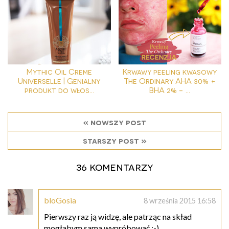
Mythic Oil Creme
Krwawy peeling kwasowy
Universelle | Genialny
The Ordinary AHA 30% +
produkt do włos...
BHA 2% - ...
« nowszy post
starszy post »
36 komentarzy
bloGosia
8 września 2015 16:58
Pierwszy raz ją widzę, ale patrząc na skład
mogłabym sama wypróbować :-)