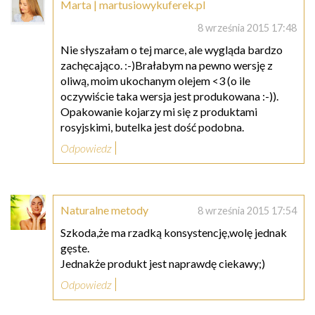
Marta | martusiowykuferek.pl
8 września 2015 17:48
Nie słyszałam o tej marce, ale wygląda bardzo
zachęcająco. :-)Brałabym na pewno wersję z
oliwą, moim ukochanym olejem <3 (o ile
oczywiście taka wersja jest produkowana :-)).
Opakowanie kojarzy mi się z produktami
rosyjskimi, butelka jest dość podobna.
Odpowiedz
Naturalne metody
8 września 2015 17:54
Szkoda,że ma rzadką konsystencję,wolę jednak
gęste.
Jednakże produkt jest naprawdę ciekawy;)
Odpowiedz