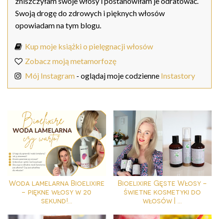
zniszczyłam swoje włosy i postanowiłam je odratować.
Swoją drogę do zdrowych i pięknych włosów
opowiadam na tym blogu.
Kup moje książki o pielęgnacji włosów
Zobacz moją metamorfozę
Mój Instagram
- oglądaj moje codzienne
Instastory
Woda lamelarna Bioelixire
Bioelixire Gęste Włosy -
- piękne włosy w 20
świetne kosmetyki do
sekund!...
włosów | ...