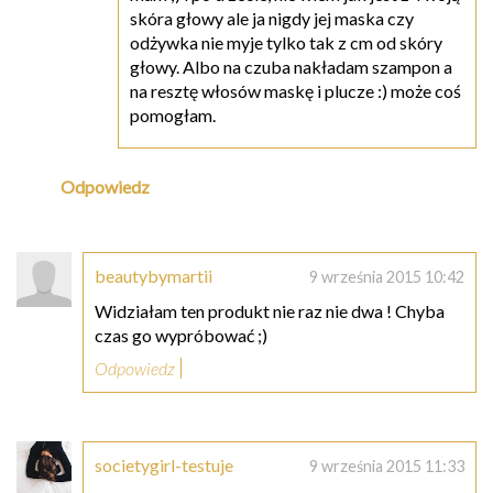
skóra głowy ale ja nigdy jej maska czy
odżywka nie myje tylko tak z cm od skóry
głowy. Albo na czuba nakładam szampon a
na resztę włosów maskę i plucze :) może coś
pomogłam.
Odpowiedz
beautybymartii
9 września 2015 10:42
Widziałam ten produkt nie raz nie dwa ! Chyba
czas go wypróbować ;)
Odpowiedz
societygirl-testuje
9 września 2015 11:33