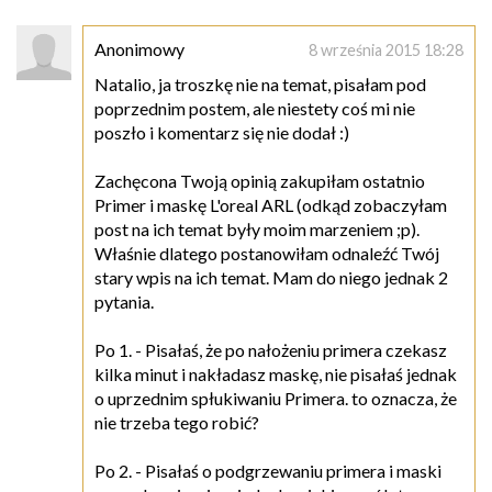
Anonimowy
8 września 2015 18:28
Natalio, ja troszkę nie na temat, pisałam pod
poprzednim postem, ale niestety coś mi nie
poszło i komentarz się nie dodał :)
Zachęcona Twoją opinią zakupiłam ostatnio
Primer i maskę L'oreal ARL (odkąd zobaczyłam
post na ich temat były moim marzeniem ;p).
Właśnie dlatego postanowiłam odnaleźć Twój
stary wpis na ich temat. Mam do niego jednak 2
pytania.
Po 1. - Pisałaś, że po nałożeniu primera czekasz
kilka minut i nakładasz maskę, nie pisałaś jednak
o uprzednim spłukiwaniu Primera. to oznacza, że
nie trzeba tego robić?
Po 2. - Pisałaś o podgrzewaniu primera i maski