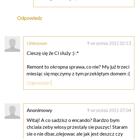
Odpowiedz
Unknown
9 września 2015 02:53
Cieszę się że Ci służy :) :*
Remont to okropna sprawa, co nie? My już trzeci
miesiąc się męczymy z tym przeklętym domem :(
Odpowiedz
Anonimowy
9 września 2015 07:04
Witaj! A co sadzisz o encando? Bardzo bym
chciala zeby wlosy przestaly sie puszyc! Staram
sie o nie dbac,olejowac ale jak jest deszcz czy