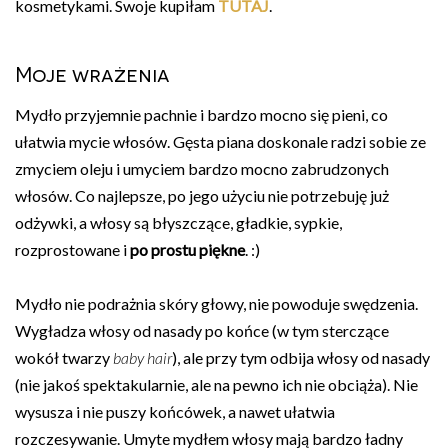
kosmetykami. Swoje kupiłam
TUTAJ
.
Moje wrażenia
Mydło przyjemnie pachnie i bardzo mocno się pieni, co
ułatwia mycie włosów. Gęsta piana doskonale radzi sobie ze
zmyciem oleju i umyciem bardzo mocno zabrudzonych
włosów. Co najlepsze, po jego użyciu nie potrzebuję już
odżywki, a włosy są błyszczące, gładkie, sypkie,
rozprostowane i
po prostu piękne
. :)
Mydło nie podrażnia skóry głowy, nie powoduje swędzenia.
Wygładza włosy od nasady po końce (w tym sterczące
wokół twarzy
baby hair
), ale przy tym odbija włosy od nasady
(nie jakoś spektakularnie, ale na pewno ich nie obciąża). Nie
wysusza i nie puszy końcówek, a nawet ułatwia
rozczesywanie. Umyte mydłem włosy mają bardzo ładny