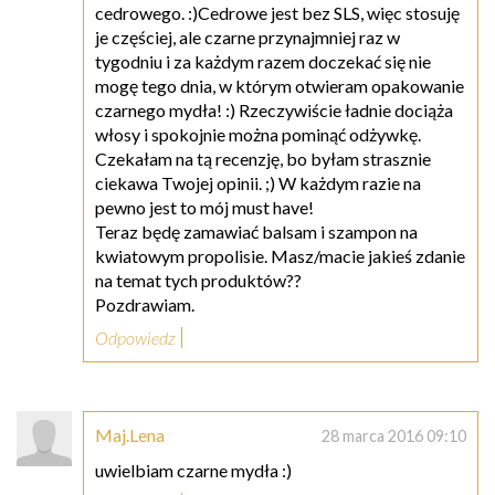
cedrowego. :)Cedrowe jest bez SLS, więc stosuję
je częściej, ale czarne przynajmniej raz w
tygodniu i za każdym razem doczekać się nie
mogę tego dnia, w którym otwieram opakowanie
czarnego mydła! :) Rzeczywiście ładnie dociąża
włosy i spokojnie można pominąć odżywkę.
Czekałam na tą recenzję, bo byłam strasznie
ciekawa Twojej opinii. ;) W każdym razie na
pewno jest to mój must have!
Teraz będę zamawiać balsam i szampon na
kwiatowym propolisie. Masz/macie jakieś zdanie
na temat tych produktów??
Pozdrawiam.
Odpowiedz
Maj.Lena
28 marca 2016 09:10
uwielbiam czarne mydła :)