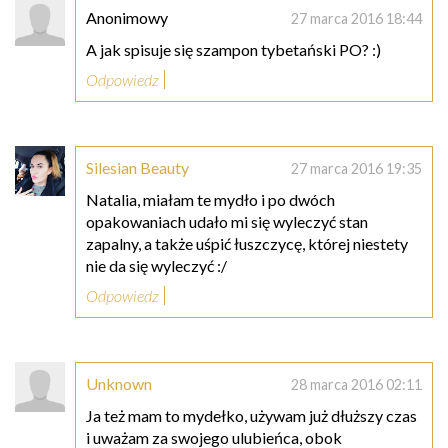
Anonimowy
27 marca 2016 18:44
A jak spisuje się szampon tybetański PO? :)
Odpowiedz
Silesian Beauty
27 marca 2016 19:35
Natalia, miałam te mydło i po dwóch
opakowaniach udało mi się wyleczyć stan
zapalny, a także uśpić łuszczycę, której niestety
nie da się wyleczyć :/
Odpowiedz
Unknown
28 marca 2016 02:11
Ja też mam to mydełko, używam już dłuższy czas
i uważam za swojego ulubieńca, obok