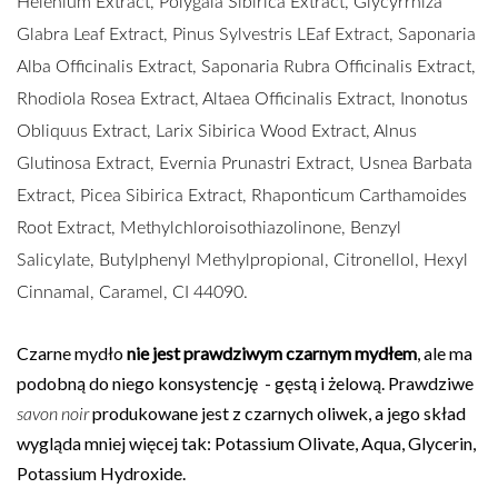
Helenium Extract, Polygala Sibirica Extract, Glycyrrhiza
Glabra Leaf Extract, Pinus Sylvestris LEaf Extract, Saponaria
Alba Officinalis Extract, Saponaria Rubra Officinalis Extract,
Rhodiola Rosea Extract, Altaea Officinalis Extract, Inonotus
Obliquus Extract, Larix Sibirica Wood Extract, Alnus
Glutinosa Extract, Evernia Prunastri Extract, Usnea Barbata
Extract, Picea Sibirica Extract, Rhaponticum Carthamoides
Root Extract, Methylchloroisothiazolinone, Benzyl
Salicylate, Butylphenyl Methylpropional, Citronellol, Hexyl
Cinnamal, Caramel, CI 44090.
Czarne mydło
nie jest prawdziwym czarnym mydłem
, ale ma
podobną do niego konsystencję - gęstą i żelową. Prawdziwe
savon noir
produkowane jest z czarnych oliwek, a jego skład
wygląda mniej więcej tak: P
otassium Olivate, Aqua, Glycerin,
Potassium Hydroxide.