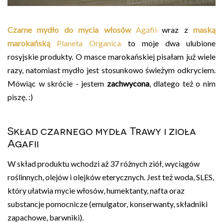
Czarne mydło do mycia włosów
Agafii
wraz z
maską
marokańską
Planeta Organica
to moje dwa ulubione
rosyjskie produkty. O masce marokańskiej pisałam już wiele
razy, natomiast mydło jest stosunkowo świeżym odkryciem.
Mówiąc w skrócie - jestem
zachwycona
, dlatego też o nim
piszę. :)
Skład czarnego mydła Trawy i zioła
Agafii
W skład produktu wchodzi aż 37 różnych ziół, wyciągów
roślinnych, olejów i olejków eterycznych. Jest też woda, SLES,
który ułatwia mycie włosów, humektanty, nafta oraz
substancje pomocnicze (emulgator, konserwanty, składniki
zapachowe, barwniki).