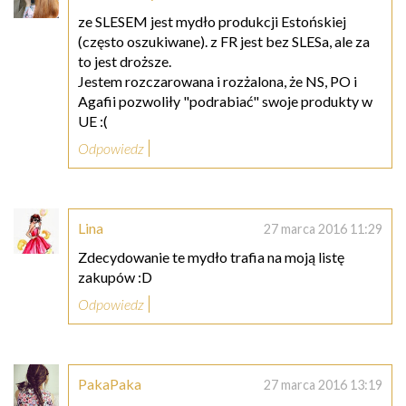
ze SLESEM jest mydło produkcji Estońskiej
(często oszukiwane). z FR jest bez SLESa, ale za
to jest droższe.
Jestem rozczarowana i rozżalona, że NS, PO i
Agafii pozwoliły "podrabiać" swoje produkty w
UE :(
Odpowiedz
Lina
27 marca 2016 11:29
Zdecydowanie te mydło trafia na moją listę
zakupów :D
Odpowiedz
PakaPaka
27 marca 2016 13:19