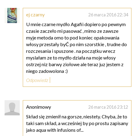
ej czarny
26 marca 2016 22:34
U mnie czarne mydło Agafii dopiero po pewnym
czasie zaczeło mi pasować , mimo ze zawsze
myje metoda omo to pod koniec opakowania
włosy przestały byĆ po nim szorstkie , trudne do
rozczesania i spuszone . na początku wrecz
myslałam ze to mydło działa na moje włosy
ostrzej niz barwy ziołowe ale teraz juz jestem z
niego zadowolona :)
Odpowiedz
Anonimowy
26 marca 2016 23:12
Skład się zmienił na gorsze, niestety. Chyba, że to
taki sam skład, a wcześniej by po prostu zapisany
jako aqua with infusions of...