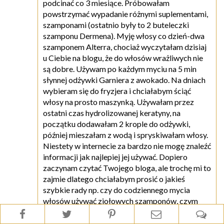
podcinać co 3 miesiące. Próbowałam
powstrzymać wypadanie różnymi suplementami,
szamponami (ostatnio były to 2 buteleczki
szamponu Dermena). Myję włosy co dzień-dwa
szamponem Alterra, chociaż wyczytałam dzisiaj
u Ciebie na blogu, że do włosów wrażliwych nie
są dobre. Używam po każdym myciu na 5 min
słynnej odżywki Garniera z awokado. Na dniach
wybieram się do fryzjera i chciałabym ściąć
włosy na prosto maszynką. Używałam przez
ostatni czas hydrolizowanej keratyny, na
początku dodawałam 2 krople do odżywki,
później mieszałam z wodą i spryskiwałam włosy.
Niestety w internecie za bardzo nie mogę znaleźć
informacji jak najlepiej jej używać. Dopiero
zaczynam czytać Twojego bloga, ale trochę mi to
zajmie dlatego chciałabym prosić o jakieś
szybkie rady np. czy do codziennego mycia
włosów używać ziołowych szamponów, czym
najlepiej zabezpieczać końce? Dodam jeszcze, że
moje włosy szybko się przetłuszczają, są