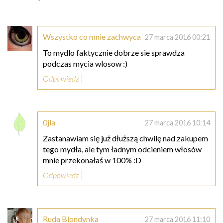
Wszystko co mnie zachwyca
27 marca 2016 00:21
To mydlo faktycznie dobrze sie sprawdza
podczas mycia wlosow :)
Odpowiedz
0jla
27 marca 2016 10:14
Zastanawiam się już dłuższą chwilę nad zakupem
tego mydła, ale tym ładnym odcieniem włosów
mnie przekonałaś w 100% :D
Odpowiedz
Ruda Blondynka
27 marca 2016 11:10