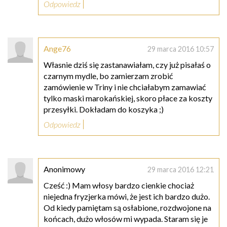
Odpowiedz
Ange76
29 marca 2016 10:57
Własnie dziś się zastanawiałam, czy już pisałaś o
czarnym mydle, bo zamierzam zrobić
zamówienie w Triny i nie chciałabym zamawiać
tylko maski marokańskiej, skoro płace za koszty
przesyłki. Dokładam do koszyka ;)
Odpowiedz
Anonimowy
29 marca 2016 12:21
Cześć :) Mam włosy bardzo cienkie chociaż
niejedna fryzjerka mówi, że jest ich bardzo dużo.
Od kiedy pamiętam są osłabione, rozdwojone na
końcach, dużo włosów mi wypada. Staram się je