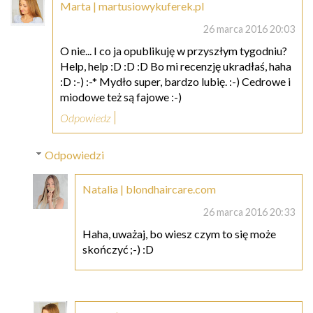
Marta | martusiowykuferek.pl
26 marca 2016 20:03
O nie... I co ja opublikuję w przyszłym tygodniu?
Help, help :D :D :D Bo mi recenzję ukradłaś, haha
:D :-) :-* Mydło super, bardzo lubię. :-) Cedrowe i
miodowe też są fajowe :-)
Odpowiedz
Odpowiedzi
Natalia | blondhaircare.com
26 marca 2016 20:33
Haha, uważaj, bo wiesz czym to się może
skończyć ;-) :D