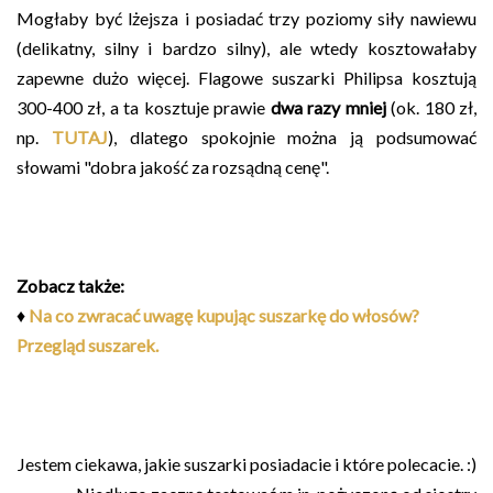
Mogłaby być lżejsza i posiadać trzy poziomy siły nawiewu
(delikatny, silny i bardzo silny), ale wtedy kosztowałaby
zapewne dużo więcej. Flagowe suszarki Philipsa kosztują
300-400 zł, a ta kosztuje prawie
dwa razy mniej
(ok. 180 zł,
np.
TUTAJ
), dlatego spokojnie można ją podsumować
słowami "dobra jakość za rozsądną cenę".
Zobacz także:
♦
Na co zwracać uwagę kupując suszarkę do włosów?
Przegląd suszarek.
Jestem ciekawa, jakie suszarki posiadacie i które polecacie. :)