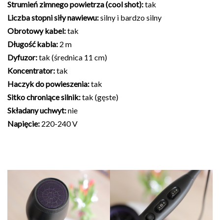
Strumień zimnego powietrza (cool shot):
tak
Liczba stopni siły nawiewu:
silny i bardzo silny
Obrotowy kabel:
tak
Długość kabla:
2 m
Dyfuzor:
tak (średnica 11 cm)
Koncentrator:
tak
Haczyk do powieszenia:
tak
Sitko chroniące silnik:
tak (gęste)
Składany uchwyt:
nie
Napięcie:
220-240 V