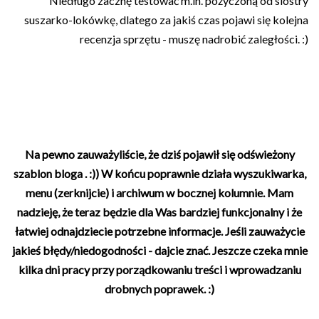
Niedługo zacznę testować m.in. pożyczoną od siostry
suszarko-lokówkę, dlatego za jakiś czas pojawi się kolejna
recenzja sprzętu - muszę nadrobić zaległości. :)
Na pewno zauważyliście, że dziś pojawił się odświeżony
szablon bloga . :)) W końcu poprawnie działa wyszukiwarka,
menu (zerknijcie) i archiwum w bocznej kolumnie. Mam
nadzieję, że teraz będzie dla Was bardziej funkcjonalny i że
łatwiej odnajdziecie potrzebne informacje. Jeśli zauważycie
jakieś błędy/niedogodności - dajcie znać. Jeszcze czeka mnie
kilka dni pracy przy porządkowaniu treści i wprowadzaniu
drobnych poprawek. :)