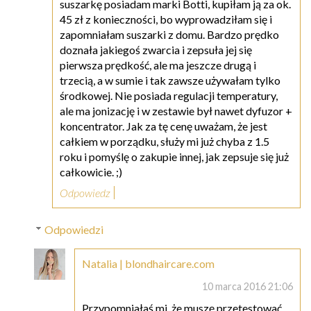
suszarkę posiadam marki Botti, kupiłam ją za ok.
45 zł z konieczności, bo wyprowadziłam się i
zapomniałam suszarki z domu. Bardzo prędko
doznała jakiegoś zwarcia i zepsuła jej się
pierwsza prędkość, ale ma jeszcze drugą i
trzecią, a w sumie i tak zawsze używałam tylko
środkowej. Nie posiada regulacji temperatury,
ale ma jonizację i w zestawie był nawet dyfuzor +
koncentrator. Jak za tę cenę uważam, że jest
całkiem w porządku, służy mi już chyba z 1.5
roku i pomyślę o zakupie innej, jak zepsuje się już
całkowicie. ;)
Odpowiedz
Odpowiedzi
Natalia | blondhaircare.com
10 marca 2016 21:06
Przypomniałaś mi, że muszę przetestować