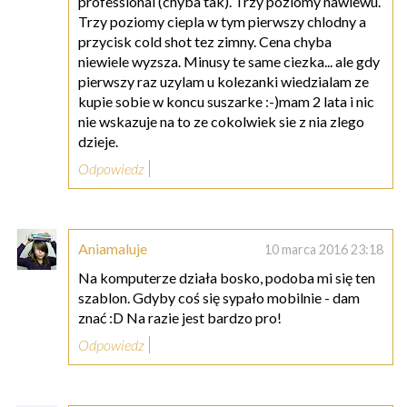
professional (chyba tak). Trzy poziomy nawiewu.
Trzy poziomy ciepla w tym pierwszy chlodny a
przycisk cold shot tez zimny. Cena chyba
niewiele wyzsza. Minusy te same ciezka... ale gdy
pierwszy raz uzylam u kolezanki wiedzialam ze
kupie sobie w koncu suszarke :-)mam 2 lata i nic
nie wskazuje na to ze cokolwiek sie z nia zlego
dzieje.
Odpowiedz
Aniamaluje
10 marca 2016 23:18
Na komputerze działa bosko, podoba mi się ten
szablon. Gdyby coś się sypało mobilnie - dam
znać :D Na razie jest bardzo pro!
Odpowiedz