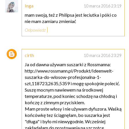
Inga
10 marca 2016 23:19
mam swoją, też z Philipsa jest leciutka i póki co
nie mam zamiaru zmieniać
Odpowiedz
cirth
10 marca 2016 23:29
Ja od dawna używam suszarki z Rossmanna:
http://www.rossmann.pl/Produkt/Ideenwelt-
suszarka-do-wlosow-profesjonalna-1-
szt,118723,2635,5359 i mogę spokojnie polecić.
Suszę mocnym nawiewem na środkowej
temperaturze, pod koniec schodzę na chłodną i
kończę z zimnym przyciskiem.
Mam proste włosy i nie używam dyfuzora. Waśką
końcówkę tez ściągnęłam, bo suszarka jest
"długa" i było mi niewygodnie. Wcześniej
zakładałam do prostowania na szczotce.