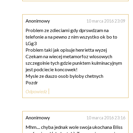
Anonimowy
10 marca 2016 23:09
Problem ze zdieciami gdy dprswdzam na
telefonie a na pewno z nim wszystko ok bo to
LGg3
Problem taki jak opisuje henrietta wyzej
Czekam na wiecej metamorfoz wlosowych
szczegolnie tych gdzie punktem kulminacyjnym
jest podciecie koncowek!
Mysle ze duuzo osob byloby chetnych
Pozdr
Odpowiedz
Anonimowy
10 marca 2016 23:16
Mhm.... chyba jednak wole swoja ukochana Bliss