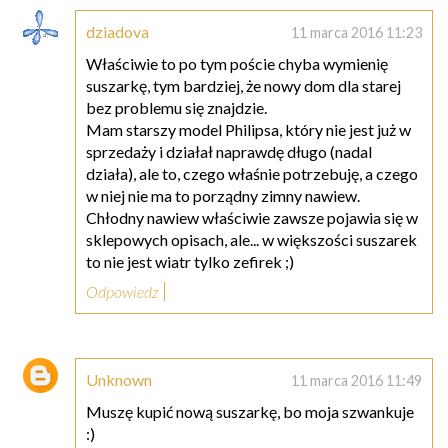
dziadova
11 marca 2016 11:23
Właściwie to po tym poście chyba wymienię
suszarkę, tym bardziej, że nowy dom dla starej
bez problemu się znajdzie.
Mam starszy model Philipsa, który nie jest już w
sprzedaży i działał naprawdę długo (nadal
działa), ale to, czego właśnie potrzebuję, a czego
w niej nie ma to porządny zimny nawiew.
Chłodny nawiew właściwie zawsze pojawia się w
sklepowych opisach, ale... w większości suszarek
to nie jest wiatr tylko zefirek ;)
Odpowiedz
Unknown
11 marca 2016 11:49
Muszę kupić nową suszarkę, bo moja szwankuje
:)