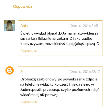
Odpowiedz
Ania
10 marca 2016 21:51
Świetny wygląd bloga! :D Ja mam najzwyklejszą
suszarkę z lidla, nie narzekam :D fakt rzadko
kiedy używam, może kiedyś kupię jakąś lepszą :D
Odpowiedz
Emi
10 marca 2016 22:17
Drobiazg szablonowy: po powiększeniu zdjęcia
na telefonie widać tylko część i nie da się go w
żaden sposób przesunąć, czyli z poziomych zdjęć
widać mniej niż połowę.
Odpowiedz