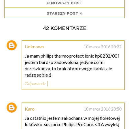
« nowszy post
starszy post »
42 komentarze
Unknown
10 marca 2016 20:22
Ja mam philips thermoprotect ionic hp8232/00 i
jestem bardzo zadowolona, jedyne co mi
przeszkadza, to brak obrotowego kabla, ale
radzę sobie ;)
Odpowiedz
Karo
10 marca 2016 20:50
Ja ostatnio jestem zakochana w mojej fioletowej
lokówko-suszarce Philips ProCare. <3 A zwykłą