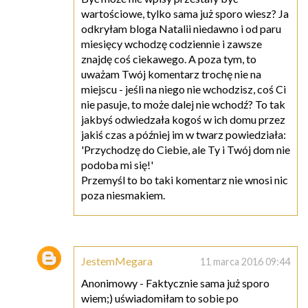
wartościowe, tylko sama już sporo wiesz? Ja
odkryłam bloga Natalii niedawno i od paru
miesięcy wchodzę codziennie i zawsze
znajdę coś ciekawego. A poza tym, to
uważam Twój komentarz trochę nie na
miejscu - jeśli na niego nie wchodzisz, coś Ci
nie pasuje, to może dalej nie wchodź? To tak
jakbyś odwiedzała kogoś w ich domu przez
jakiś czas a później im w twarz powiedziała:
'Przychodzę do Ciebie, ale Ty i Twój dom nie
podoba mi się!'
Przemyśl to bo taki komentarz nie wnosi nic
poza niesmakiem.
JestemMegara
11 marca 2016 09:44
Anonimowy - Faktycznie sama już sporo
wiem;) uświadomiłam to sobie po