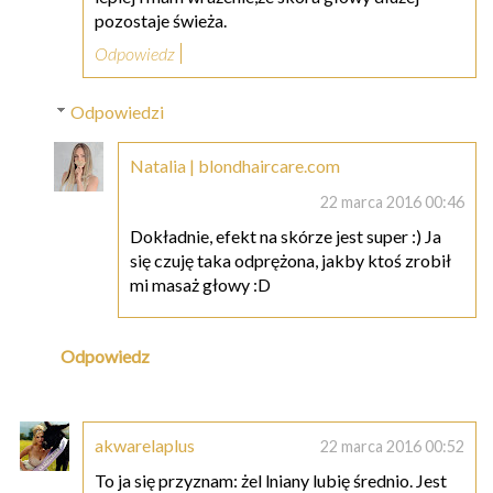
pozostaje świeża.
Odpowiedz
Odpowiedzi
Natalia | blondhaircare.com
22 marca 2016 00:46
Dokładnie, efekt na skórze jest super :) Ja
się czuję taka odprężona, jakby ktoś zrobił
mi masaż głowy :D
Odpowiedz
akwarelaplus
22 marca 2016 00:52
To ja się przyznam: żel lniany lubię średnio. Jest