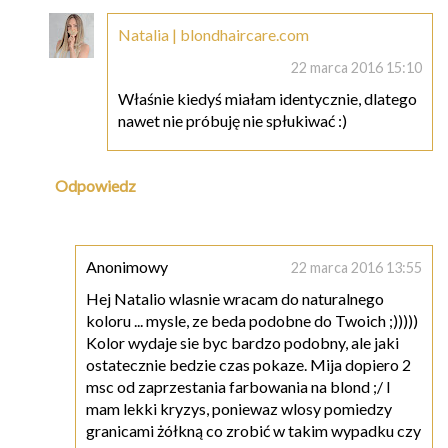
Natalia | blondhaircare.com
22 marca 2016 15:10
Właśnie kiedyś miałam identycznie, dlatego
nawet nie próbuję nie spłukiwać :)
Odpowiedz
Anonimowy
22 marca 2016 13:55
Hej Natalio wlasnie wracam do naturalnego
koloru ... mysle, ze beda podobne do Twoich ;)))))
Kolor wydaje sie byc bardzo podobny, ale jaki
ostatecznie bedzie czas pokaze. Mija dopiero 2
msc od zaprzestania farbowania na blond ;/ I
mam lekki kryzys, poniewaz wlosy pomiedzy
granicami żółkną co zrobić w takim wypadku czy