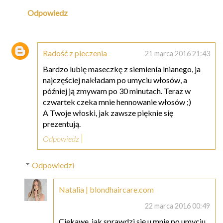
Odpowiedz
Radość z pieczenia
21 marca 2016 21:43
Bardzo lubię maseczkę z siemienia lnianego, ja
najczęściej nakładam po umyciu włosów, a
później ją zmywam po 30 minutach. Teraz w
czwartek czeka mnie hennowanie włosów ;)
A Twoje włoski, jak zawsze pięknie się
prezentują.
Odpowiedz
Odpowiedzi
Natalia | blondhaircare.com
22 marca 2016 00:49
Ciekawe, jak sprawdzi się u mnie po umyciu