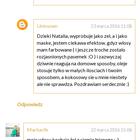
Unknown
23 marca 2016 11:08
Dzieki Natalia, wyprobuje jako zel, a i jako
maske, jestem ciekawa efektow, gdyz wlosy
mam farbowane ( i jeszcze troche zostalo
rozjasnionych pasemek :O ) i zazwyczaj
dziwnie reaguja na domowe sposoby, oleje
stosuje tylko w malych ilosciach i twoim
sposobem, a kokosowy sie u mnie niestety
ale nie sprawdza. Pozdrawiam serdecznie :)
Odpowiedz
Martuu9x
22 marca 2016 15:06
moje włosy kochają żel z siemia lnianego ;-)