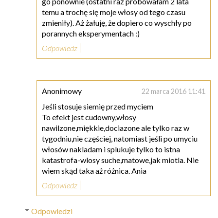
go ponownie (ostatni raz próbowałam 2 lata
temu a trochę się moje włosy od tego czasu
zmieniły). Aż żałuję, że dopiero co wyschły po
porannych eksperymentach :)
Odpowiedz
Anonimowy
22 marca 2016 11:41
Jeśli stosuje siemię przed myciem
To efekt jest cudowny,włosy
nawilzone,miękkie,dociazone ale tylko raz w
tygodniu,nie częściej, natomiast jeśli po umyciu
włosów nakladam i splukuje tylko to istna
katastrofa-wlosy suche,matowe,jak miotla. Nie
wiem skąd taka aż różnica. Ania
Odpowiedz
Odpowiedzi