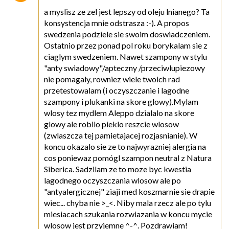
a myslisz ze zel jest lepszy od oleju lnianego? Ta
konsystencja mnie odstrasza :-). A propos
swedzenia podziele sie swoim doswiadczeniem.
Ostatnio przez ponad pol roku borykalam sie z
ciaglym swedzeniem. Nawet szampony w stylu
"anty swiadowy"/apteczny /przeciwlupiezowy
nie pomagaly, rowniez wiele twoich rad
przetestowalam (i oczyszczanie i lagodne
szampony i plukanki na skore glowy).Mylam
wlosy tez mydlem Aleppo dzialalo na skore
glowy ale robilo pieklo reszcie wlosow
(zwlaszcza tej pamietajacej rozjasnianie). W
koncu okazalo sie ze to najwyrazniej alergia na
cos poniewaz pomógl szampon neutral z Natura
Siberica. Sadzilam ze to moze byc kwestia
lagodnego oczyszczania wlosow ale po
"antyalergicznej" ziaji med koszmarnie sie drapie
wiec... chyba nie >_<. Niby mala rzecz ale po tylu
miesiacach szukania rozwiazania w koncu mycie
wlosow jest przyjemne ^-^. Pozdrawiam!