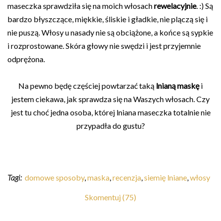
maseczka sprawdziła się na moich włosach
rewelacyjnie
. :) Są
bardzo błyszczące, miękkie, śliskie i gładkie, nie plączą się i
nie puszą. Włosy u nasady nie są obciążone, a końce są sypkie
i rozprostowane. Skóra głowy nie swędzi i jest przyjemnie
odprężona.
Na pewno będę częściej powtarzać taką
lnianą maskę
i
jestem ciekawa, jak sprawdza się na Waszych włosach. Czy
jest tu choć jedna osoba, której lniana maseczka totalnie nie
przypadła do gustu?
Tagi:
domowe sposoby
,
maska
,
recenzja
,
siemię lniane
,
włosy
Skomentuj (75)