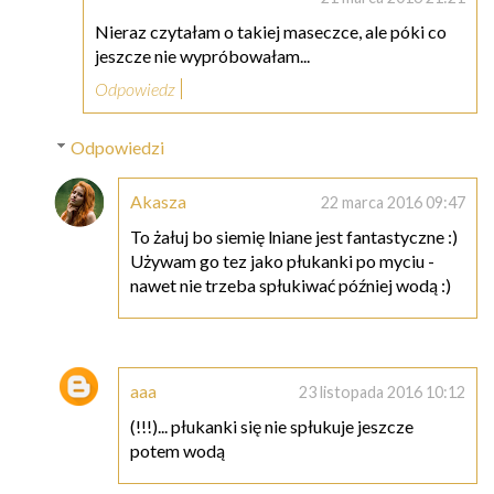
Nieraz czytałam o takiej maseczce, ale póki co
jeszcze nie wypróbowałam...
Odpowiedz
Odpowiedzi
Akasza
22 marca 2016 09:47
To żałuj bo siemię lniane jest fantastyczne :)
Używam go tez jako płukanki po myciu -
nawet nie trzeba spłukiwać później wodą :)
aaa
23 listopada 2016 10:12
(!!!)... płukanki się nie spłukuje jeszcze
potem wodą