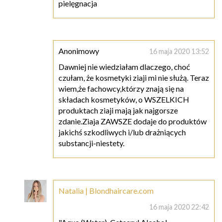
pielęgnacja
Anonimowy
16 maja 2020 13:52
Dawniej nie wiedziałam dlaczego, choć
czułam, że kosmetyki ziaji mi nie służą. Teraz
wiem,że fachowcy,którzy znają się na
składach kosmetyków, o WSZELKICH
produktach ziaji mają jak najgorsze
zdanie.Ziaja ZAWSZE dodaje do produktów
jakichś szkodliwych i/lub drażniących
substancji-niestety.
Natalia | Blondhaircare.com
16 maja 2020 22:42