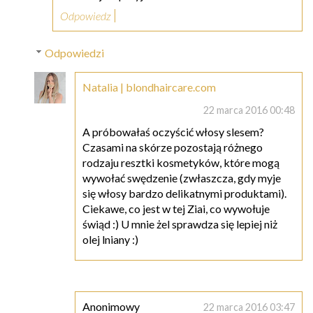
Odpowiedz
Odpowiedzi
Natalia | blondhaircare.com
22 marca 2016 00:48
A próbowałaś oczyścić włosy slesem?
Czasami na skórze pozostają różnego
rodzaju resztki kosmetyków, które mogą
wywołać swędzenie (zwłaszcza, gdy myje
się włosy bardzo delikatnymi produktami).
Ciekawe, co jest w tej Ziai, co wywołuje
świąd :) U mnie żel sprawdza się lepiej niż
olej lniany :)
Anonimowy
22 marca 2016 03:47