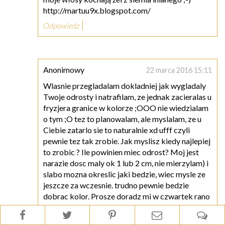
http://martuu9x.blogspot.com/
Odpowiedz
Anonimowy
22 marca 2016 15:11
Wlasnie przegladalam dokladniej jak wygladaly
Twoje odrosty i natrafilam, ze jednak zacieralas u
fryzjera granice w kolorze ;OOO nie wiedzialam
o tym ;O tez to planowalam, ale myslalam, ze u
Ciebie zatarlo sie to naturalnie xd ufff czyli
pewnie tez tak zrobie. Jak myslisz kiedy najlepiej
to zrobic ? Ile powinien miec odrost? Moj jest
narazie dosc maly ok 1 lub 2 cm, nie mierzylam) i
slabo mozna okreslic jaki bedzie, wiec mysle ze
jeszcze za wczesnie. trudno pewnie bedzie
dobrac kolor. Prosze doradz mi w czwartek rano
mam fryzjera ? Mam juz sie zdecydowac na
zatarcie granicy? Skoro odrost jest tak maly?