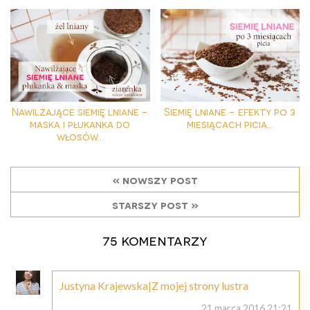
Nawilżające siemię lniane -
Siemię lniane - efekty po 3
maska i płukanka do
miesiącach picia...
włosów...
« nowszy post
starszy post »
75 komentarzy
Justyna Krajewska|Z mojej strony lustra
21 marca 2016 21:21