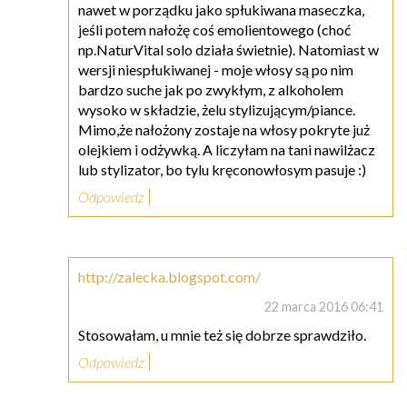
nawet w porządku jako spłukiwana maseczka,
jeśli potem nałożę coś emolientowego (choć
np.NaturVital solo działa świetnie). Natomiast w
wersji niespłukiwanej - moje włosy są po nim
bardzo suche jak po zwykłym, z alkoholem
wysoko w składzie, żelu stylizującym/piance.
Mimo,że nałożony zostaje na włosy pokryte już
olejkiem i odżywką. A liczyłam na tani nawilżacz
lub stylizator, bo tylu kręconowłosym pasuje :)
Odpowiedz
http://zalecka.blogspot.com/
22 marca 2016 06:41
Stosowałam, u mnie też się dobrze sprawdziło.
Odpowiedz