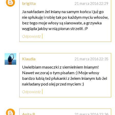
brigitta
21 marca 2016 22:29
Ja nakładam żel lniany na samym końcu i już go
nie spłukuję i robię tak po każdym myciu włosów,
bez tego moje włosy są sianowate, a grzywka
wygląda jakby w nią piorun strzelił. :P
Odpowiedz
Klaudia
21 marca 2016 22:35
Uwielbiam maseczki z siemielniem lnianym!
Nawet wczoraj o tym pisałam :) Moje włosy
bardzo lubią też płukanki z żelem lnianym lub żel
nakładany pod olej przed myciem :)
Odpowiedz
Anita B.
21 marca 2016 22:36