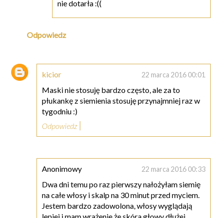
nie dotarła :((
Odpowiedz
kicior
22 marca 2016 00:01
Maski nie stosuję bardzo często, ale za to
płukankę z siemienia stosuję przynajmniej raz w
tygodniu :)
Odpowiedz
Anonimowy
22 marca 2016 00:33
Dwa dni temu po raz pierwszy nałożyłam siemię
na całe włosy i skalp na 30 minut przed myciem.
Jestem bardzo zadowolona, włosy wyglądają
lepiej i mam wrażenie,że skóra głowy dłużej