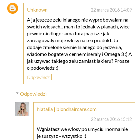
Unknown
22 marca 2016 14:09
A ja jeszcze zelu lnianego nie wyprobowalam na
swoich wlosach... mam to jednak w planach, wiec
pewnie niedlugo sama tutaj napisze jak
zareagowaly moje wlosy na ten produkt. Ja
dodaje zmielone siemie lnianego do jedzenia,
wiadomo bogate w cenne mineraly i Omega 3 ;) A
jak uzywac takiego zelu zamiast lakieru? Prosze
o podowiedz :)
Odpowiedz
Odpowiedzi
Natalia | blondhaircare.com
22 marca 2016 15:12
Wgniatasz we włosy po umyciu i normalnie
je suszysz - wszystko :)