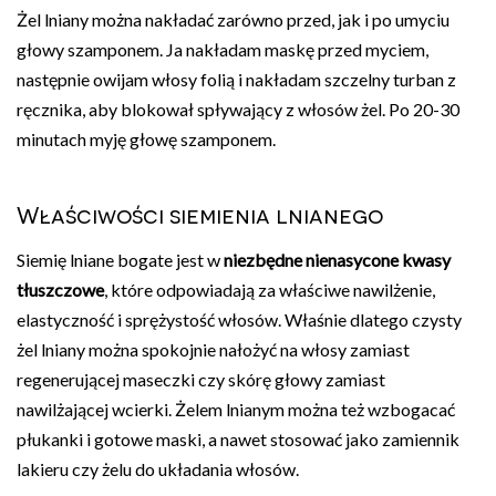
Żel lniany można nakładać zarówno przed, jak i po umyciu
głowy szamponem. Ja nakładam maskę przed myciem,
następnie owijam włosy folią i nakładam szczelny turban z
ręcznika, aby blokował spływający z włosów żel. Po 20-30
minutach myję głowę szamponem.
Właściwości siemienia lnianego
Siemię lniane bogate jest w
niezbędne nienasycone kwasy
tłuszczowe
, które odpowiadają za właściwe nawilżenie,
elastyczność i sprężystość włosów. Właśnie dlatego czysty
żel lniany można spokojnie nałożyć na włosy zamiast
regenerującej maseczki czy skórę głowy zamiast
nawilżającej wcierki. Żelem lnianym można też wzbogacać
płukanki i gotowe maski, a nawet stosować jako zamiennik
lakieru czy żelu do układania włosów.