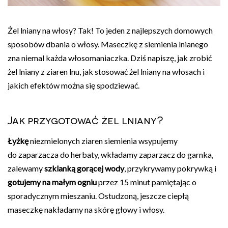
Żel lniany na włosy? Tak! To jeden z najlepszych domowych
sposobów dbania o włosy. Maseczkę z siemienia lnianego
zna niemal każda włosomaniaczka. Dziś napiszę, jak zrobić
żel lniany z ziaren lnu, jak stosować żel lniany na włosach i
jakich efektów można się spodziewać.
Jak przygotować żel lniany?
Łyżkę
niezmielonych ziaren siemienia wsypujemy
do
zaparzacza do herbaty
, wkładamy zaparzacz do garnka,
zalewamy
szklanką gorącej wody
, przykrywamy pokrywką i
gotujemy na małym ogniu
przez 15 minut pamiętając o
sporadycznym mieszaniu. Ostudzoną, jeszcze ciepłą
maseczkę nakładamy na skórę głowy i włosy.