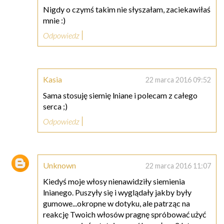
Nigdy o czymś takim nie słyszałam, zaciekawiłaś
mnie :)
Odpowiedz
Kasia
22 marca 2016 09:52
Sama stosuję siemię lniane i polecam z całego
serca ;)
Odpowiedz
Unknown
22 marca 2016 11:07
Kiedyś moje włosy nienawidziły siemienia
lnianego. Puszyły się i wyglądały jakby były
gumowe...okropne w dotyku, ale patrząc na
reakcję Twoich włosów pragnę spróbować użyć