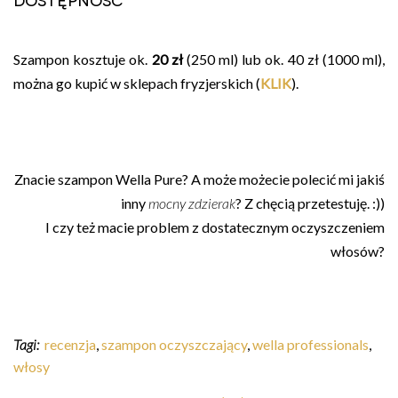
Szampon kosztuje ok.
20 zł
(250 ml) lub ok. 40 zł (1000 ml),
można go kupić w sklepach fryzjerskich (
KLIK
).
Znacie szampon Wella Pure? A może możecie polecić mi jakiś
inny
mocny zdzierak
? Z chęcią przetestuję. :))
I czy też macie problem z dostatecznym oczyszczeniem
włosów?
Tagi:
recenzja
,
szampon oczyszczający
,
wella professionals
,
włosy