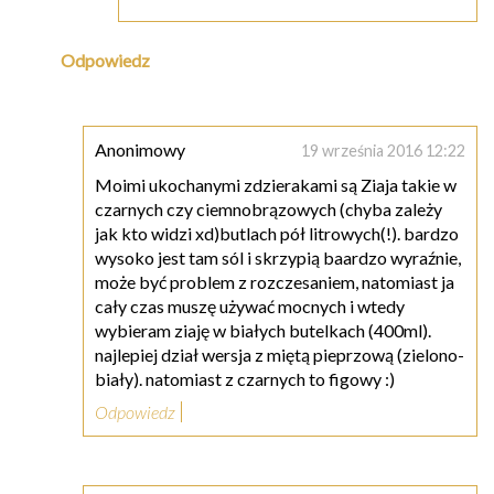
Odpowiedz
Anonimowy
19 września 2016 12:22
Moimi ukochanymi zdzierakami są Ziaja takie w
czarnych czy ciemnobrązowych (chyba zależy
jak kto widzi xd)butlach pół litrowych(!). bardzo
wysoko jest tam sól i skrzypią baardzo wyraźnie,
może być problem z rozczesaniem, natomiast ja
cały czas muszę używać mocnych i wtedy
wybieram ziaję w białych butelkach (400ml).
najlepiej dział wersja z miętą pieprzową (zielono-
biały). natomiast z czarnych to figowy :)
Odpowiedz