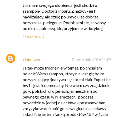
Już mam swojego ulubienca, jesli chodzi o
szampon- Doctor z Inoaru. Z nazwy- jest
nawilżający, ale czuję po umyciu,ze dobrze
oczyszcza, pielęgnuje. Podoba mi sie, ze wlosy
po nim są takie sypkie, przyjemne w dotyku ;)
Odpowiedz
Unknown
21 września 2016 11:07
Ja tak może trochę nie w temat, bo chciałam
polecić Wam szampon, który nie jest głęboko
oczyszczający :)nazywa się Loreal Hair Expertise
6w1 i jest fenomenalny. Nie wiem czy znajdziecie
go w polskich drogeriach, ja mieszkam od
pewnego czasu w Niemczech i podczas
odwiedzin w jednej z sieciówek postanowiłam
zaryzykować i kupić go ze względu na ciekawy
skład. Nie jestem fanką produktów 152 w 1, ale