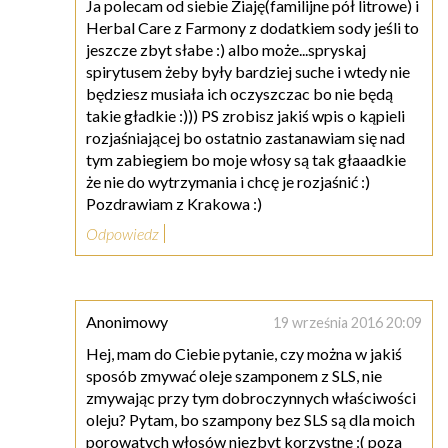
Ja polecam od siebie Ziaję(familijne pół litrowe) i
Herbal Care z Farmony z dodatkiem sody jeśli to
jeszcze zbyt słabe :) albo może...spryskaj
spirytusem żeby były bardziej suche i wtedy nie
będziesz musiała ich oczyszczac bo nie będą
takie gładkie :))) PS zrobisz jakiś wpis o kąpieli
rozjaśniającej bo ostatnio zastanawiam się nad
tym zabiegiem bo moje włosy są tak głaaadkie
że nie do wytrzymania i chcę je rozjaśnić :)
Pozdrawiam z Krakowa :)
Odpowiedz
Anonimowy
19 września 2016 20:09
Hej, mam do Ciebie pytanie, czy można w jakiś
sposób zmywać oleje szamponem z SLS, nie
zmywając przy tym dobroczynnych właściwości
oleju? Pytam, bo szampony bez SLS są dla moich
porowatych włosów niezbyt korzystne :( poza