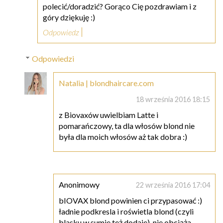
polecić/doradzić? Gorąco Cię pozdrawiam i z
góry dziękuję :)
Odpowiedz
Odpowiedzi
Natalia | blondhaircare.com
18 września 2016 18:15
z Biovaxów uwielbiam Latte i
pomarańczowy, ta dla włosów blond nie
była dla moich włosów aż tak dobra :)
Anonimowy
22 września 2016 17:04
bIOVAX blond powinien ci przypasować :)
ładnie podkresla i roświetla blond (czyli
blasku w sumie też dodaje), nie obciąża