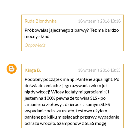
Ruda Blondynka
18 września 2016 18:18
Próbowalas jajecznego z barwy? Tez ma bardzo
mocny skład
Odpowiedz
Kinga B.
18 września 2016 18:35
Podobny początek ma np. Pantene aqua light. Po
doświadczeniach z jego używania wiem już -
nigdy więcej! Włosy leciały mi garściami :( I
jestem na 100% pewna że to wina SLS - po
zmianie na ziołowy zdzieracz z samym SLES
wypadanie od razu ustało, testowo użyłam
pantene po kilku miesiącach przerwy, wypadanie
od razu wróciło. Szamponów z SLES mogę