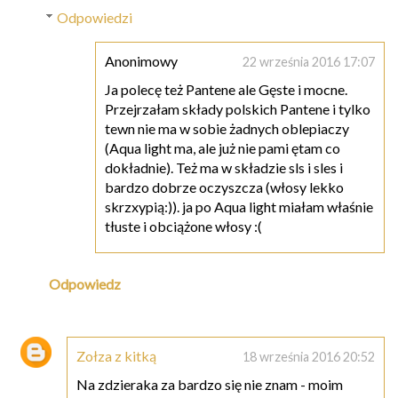
Odpowiedzi
Anonimowy
22 września 2016 17:07
Ja polecę też Pantene ale Gęste i mocne.
Przejrzałam składy polskich Pantene i tylko
tewn nie ma w sobie żadnych oblepiaczy
(Aqua light ma, ale już nie pami ętam co
dokładnie). Też ma w składzie sls i sles i
bardzo dobrze oczyszcza (włosy lekko
skrzxypią:)). ja po Aqua light miałam właśnie
tłuste i obciążone włosy :(
Odpowiedz
Zołza z kitką
18 września 2016 20:52
Na zdzieraka za bardzo się nie znam - moim