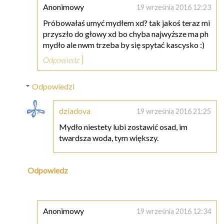
Anonimowy
19 września 2016 12:23
Próbowałaś umyć mydłem xd? tak jakoś teraz mi
przyszło do głowy xd bo chyba najwyższe ma ph
mydło ale nwm trzeba by się spytać kascysko :)
Odpowiedz
Odpowiedzi
dziadova
19 września 2016 21:25
Mydło niestety lubi zostawić osad, im
twardsza woda, tym większy.
Odpowiedz
Anonimowy
19 września 2016 12:34