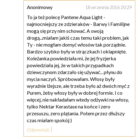
Anonimowy
18 września 2016 20:29
To ja też polecę Pantene Aqua Light -
najmocniejszy ze zdzieraków - Barwy i Familijne
mogą się przy nim schować. A swoją
drogą...miałam jakiś czas temu taki problem, jak
Ty - nie mogłam domyć włosów tak porządnie.
Bardzo szybko były w strączkach i oklapnięte.
Koleżanka powiedziała mi, że jej fryzjerka
powiedziała jej, że w takich przypadkach
dziewczynom zdarzało się używać... płynu do
mycia naczyń. Spróbowałam. Włosy były
wyraźnie lżejsze, ale trzeba było aż dwóch myć z
Purem, żeby włosy były w dobrej formie. I co
więcej, nie nakładałam wtedy odżywki na włosy,
tylko Nektar Kerastase na końce i zero
przesuszu, zero plątania. Potem przez dłuższy
czas miałam spokój:)
Odpowiedz