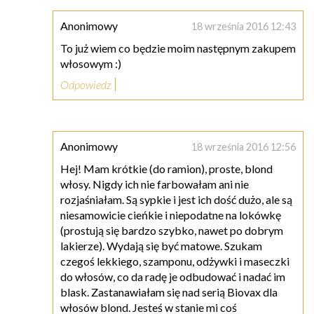
Anonimowy
18 września 2016 12:43
To już wiem co będzie moim następnym zakupem
włosowym :)
Odpowiedz
Anonimowy
18 września 2016 12:56
Hej! Mam krótkie (do ramion), proste, blond
włosy. Nigdy ich nie farbowałam ani nie
rozjaśniałam. Są sypkie i jest ich dość dużo, ale są
niesamowicie cieńkie i niepodatne na lokówkę
(prostują się bardzo szybko, nawet po dobrym
lakierze). Wydają się być matowe. Szukam
czegoś lekkiego, szamponu, odżywki i maseczki
do włosów, co da radę je odbudować i nadać im
blask. Zastanawiałam się nad serią Biovax dla
włosów blond. Jesteś w stanie mi coś