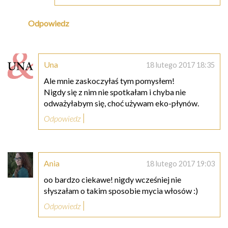
Odpowiedz
Una
18 lutego 2017 18:35
Ale mnie zaskoczyłaś tym pomysłem!
Nigdy się z nim nie spotkałam i chyba nie
odważyłabym się, choć używam eko-płynów.
Odpowiedz
Ania
18 lutego 2017 19:03
oo bardzo ciekawe! nigdy wcześniej nie
słyszałam o takim sposobie mycia włosów :)
Odpowiedz