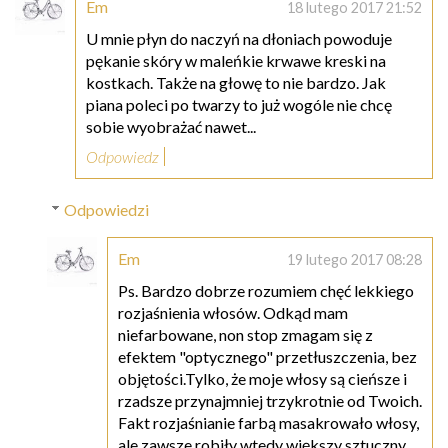
Em
18 lutego 2017 21:52
U mnie płyn do naczyń na dłoniach powoduje
pękanie skóry w maleńkie krwawe kreski na
kostkach. Także na głowę to nie bardzo. Jak
piana poleci po twarzy to już wogóle nie chcę
sobie wyobrażać nawet...
Odpowiedz
Odpowiedzi
Em
19 lutego 2017 08:28
Ps. Bardzo dobrze rozumiem chęć lekkiego
rozjaśnienia włosów. Odkąd mam
niefarbowane, non stop zmagam się z
efektem "optycznego" przetłuszczenia, bez
objętości.Tylko, że moje włosy są cieńsze i
rzadsze przynajmniej trzykrotnie od Twoich.
Fakt rozjaśnianie farbą masakrowało włosy,
ale zawsze robiły wtedy większy sztuczny