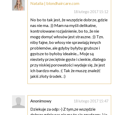
Natalia | blondhaircare.com
18 lutego 2017 15:12
No bo to tak jest, że wszędzie dobrze, gdzie
nas nie ma. :)) Mam na myśli delikatne,
kontrolowane rozjaśnienie, bo to, że nie
mogę domyć włosów jest straszne. :)) Tzn.
niby fajne, bo włosy nie sprawiają innych
problemów, ale gdyby byłyby grubsze i
gęstsze to byłoby idealnie... Moje są
niestety przeciętnie gęste i cienkie, dlatego
przy niskiej porowatości wydaje się, że jest
ich bardzo mało. :( Tak że muszę znaleźć
jakiś złoty środek. :)
Anonimowy
18 lutego 2017 15:47
Dziekuje za odp:-) Z tym,ze wszędzie
dobrze gdzie nas nie ma to się zgadzam:-) ja