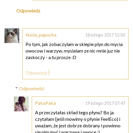
Odpowiedz
tlusta_papuzka
18 lutego 2017 15:02
Po tym, jak zobaczylam w sklepie plyn do mycia
owocow i warzyw, myslalam ze nic mnie juz nie
zaskoczy - a tu prosze :D
Odpowiedz
Odpowiedzi
PakaPaka
19 lutego 2017 07:47
A przeczytałas skład tego płynu? Bo ja
czytałam (jeśli mowimy o płynie FeelEco) i
uważam, że jest dobrze dobrany i powinno
się nim myć i warzywa i owoce :)