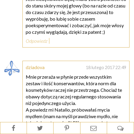
do stanu skóry mojej głowy (bo na razie od czasu
do czasu zdarzy się, że jest przesuszona) to
wypróbuję, bo lubię sobie czasem
poeksperymentować i zobaczyć, jak moje włosy
po czymś wyglądają, dzięki za patent ;)
Odpowiedz
dziadova
18 lutego 2017 22:49
Mnie przeraża w płynie przede wszystkim
zestaw i ilość konserwantów, która norm dla
kosmetyków raczej nie przestrzega. Chociaż te
obawy dotyczą raczej regularnego stosowania
niż pojedynczego użycia.
A powiedz mi Natalio, próbowałaś mycia
mydłem (mam na myśli prawdziwe mydło, nie
taką żelowatą maź z SLES) czy masz do tego za
twardą wodę i zostaje osad na włosach? Mydło