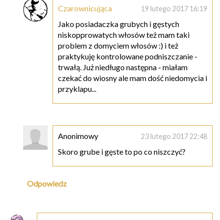
Czarownicująca
19 lutego 2017 16:19
Jako posiadaczka grubych i gęstych
niskopprowatych włosów też mam taki
problem z domyciem włosów :) i też
praktykuję kontrolowane podniszczanie -
trwałą. Już niedługo następna - miałam
czekać do wiosny ale mam dość niedomycia i
przyklapu...
Anonimowy
23 lutego 2017 22:48
Skoro grube i gęste to po co niszczyć?
Odpowiedz