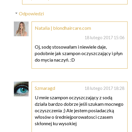
Odpowiedzi
Natalia | blondhaircare.com
18 lutego 2017 15:06
Oj, sodę stosowałam i niewiele daje,
podobnie jak szampon oczyszczający i płyn
do mycia naczyń. :D
Szmaragd
18 lutego 2017 18:28
U mnie szampon oczyszczający z sodą
działa bardzo dobrze jeśli szukam mocnego
oczyszczenia ;) Ale jestem posiadaczką
włosów o średniejporowatosci czasem
skłonnej ku wysokiej