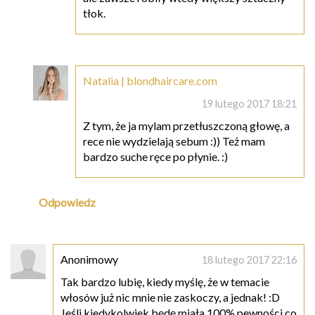
tłok.
Natalia | blondhaircare.com
19 lutego 2017 18:21
Z tym, że ja mylam przetłuszczoną głowę, a
rece nie wydzielają sebum :)) Też mam
bardzo suche ręce po płynie. :)
Odpowiedz
Anonimowy
18 lutego 2017 22:16
Tak bardzo lubię, kiedy myślę, że w temacie
włosów już nic mnie nie zaskoczy, a jednak! :D
Jeśli kiedykolwiek będę miała 100% pewności co