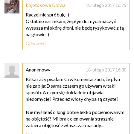
Łojotokowa Głowa
18 lutego 2017 16:25
Raczej nie spróbuję :)
Ostatnio narzekam, że płyn do mycia naczyń
wysusza mi skórę dłoni, nie będę ryzykować z tą
na głowie ;)
Odpowiedz
Anonimowy
18 lutego 2017 16:30
Kilka razy pisałam Ci w komentarzach, że płyn
nie zabija:D sama czasem go używam w taki
sposób. A czym się dokładnie objawia
niedomycie? Przecież włosy chyba są czyste?
Nie myślałaś o long bobie lekko pocieniowanym
na objętość? Mi brak cieniowania strasznie
zabiera objętość zwłaszcza u nasady...