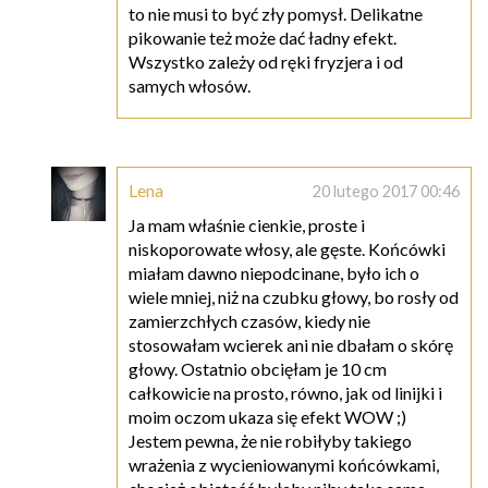
to nie musi to być zły pomysł. Delikatne
pikowanie też może dać ładny efekt.
Wszystko zależy od ręki fryzjera i od
samych włosów.
Lena
20 lutego 2017 00:46
Ja mam właśnie cienkie, proste i
niskoporowate włosy, ale gęste. Końcówki
miałam dawno niepodcinane, było ich o
wiele mniej, niż na czubku głowy, bo rosły od
zamierzchłych czasów, kiedy nie
stosowałam wcierek ani nie dbałam o skórę
głowy. Ostatnio obcięłam je 10 cm
całkowicie na prosto, równo, jak od linijki i
moim oczom ukaza się efekt WOW ;)
Jestem pewna, że nie robiłyby takiego
wrażenia z wycieniowanymi końcówkami,