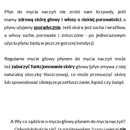
Płyn do mycia naczyń nie zrobi nam krzywdy, jeśli
mamy
zdrową skórę głowy i włosy o niskiej porowatości
, a
płynu użyjemy
sporadycznie
. Jeśli skóra jest sucha i wrażliwa,
a włosy suche, porowate i zniszczone - po jednorazowym
użyciu płynu będą w jeszcze gorszej kondycji.
Regularne mycie głowy płynem do mycia naczyń może
też
zaburzyć funkcjonowanie skóry
głowy (płyn zmywa z niej
naturalną otoczkę tłuszczową), co może przesuszyć skórę
lub spowodować silniejsze przetłuszczanie, łupież czy świąd.
A Wy co sądzicie o myciu głowy płynem do mycia naczyń?
Odważyłybyście się? Ja spróbowałam 2 razy i więcej
nie