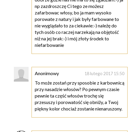
np zazdroszczę Ci tego ze możesz
zafarbowac włosy, bo ja mam wysoko
porowate z natury i jak były farbowane to
nie wyglądało to za ciekawie:-) należę do
tych osób co raczej narzekają na objętość
niż na jej brak:-) i mój złoty środek to
niefarbowanie
Anonimowy
18 lutego 2017 15:50
To może zostań przy sposobie z karbownicą
przy nasadzie włosów? Po pewnym czasie
pewnie ta część włosów trochę się
przesuszy i porowatość się obniży, a Twoj
piękny kolor chociaż zostanie nienaruszony.