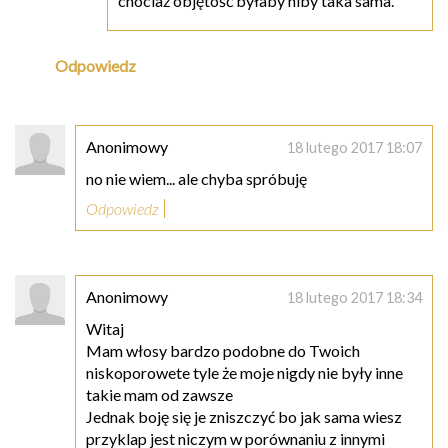
chociaż objętość byłaby niby taka sama.
Odpowiedz
Anonimowy
18 lutego 2017 18:07
no nie wiem... ale chyba spróbuję
Odpowiedz
Anonimowy
18 lutego 2017 18:34
Witaj
Mam włosy bardzo podobne do Twoich
niskoporowete tyle że moje nigdy nie były inne
takie mam od zawsze
Jednak boję się je zniszczyć bo jak sama wiesz
przyklap jest niczym w porównaniu z innymi