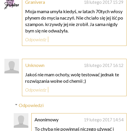
Granivera
18 lutego 2017 15:29
Moja mama umyła kiedyś, w latach 70tych włosy
płynem do mycia naczyń. Nie chciało się jej iść po
szampon. krzywdy jej nie zrobił. Ja sama nigdy
bym się nie odważyła.
Odpowiedz
Unknown
18 lutego 2017 16:12
Jakoś nie mam ochoty, wolę testować jednak te
rozwiązania wolne od chemii ;)
Odpowiedz
Odpowiedzi
Anonimowy
19 lutego 2017 14:54
To chyba nie powinnaś niczego używać i