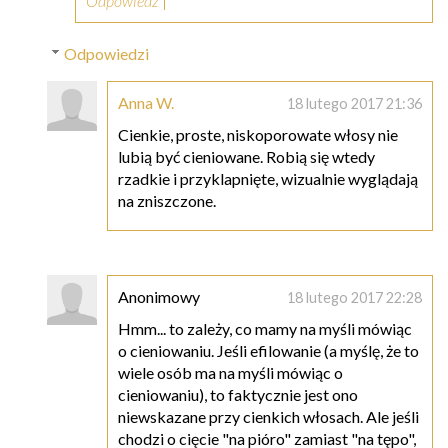
Odpowiedz
Odpowiedzi
Anna W.
18 lutego 2017 21:36
Cienkie, proste, niskoporowate włosy nie
lubią być cieniowane. Robią się wtedy
rzadkie i przyklapnięte, wizualnie wyglądają
na zniszczone.
Anonimowy
18 lutego 2017 22:28
Hmm... to zależy, co mamy na myśli mówiąc
o cieniowaniu. Jeśli efilowanie (a myślę, że to
wiele osób ma na myśli mówiąc o
cieniowaniu), to faktycznie jest ono
niewskazane przy cienkich włosach. Ale jeśli
chodzi o cięcie "na pióro" zamiast "na tępo",