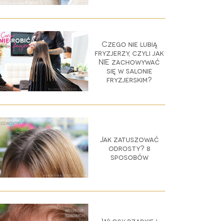
Czego nie lubią
fryzjerzy, czyli jak
NIE zachowywać
się w salonie
fryzjerskim?
Jak zatuszować
odrosty? 8
sposobów