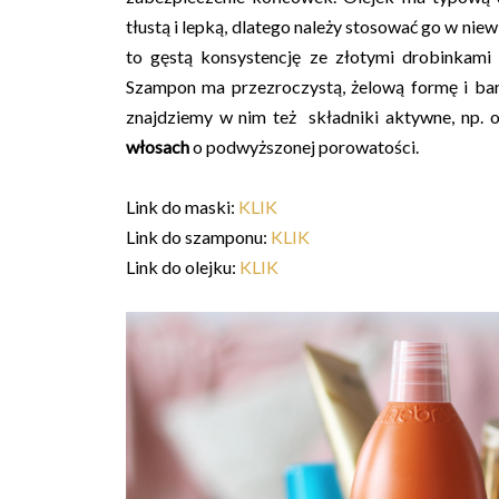
tłustą i lepką, dlatego należy stosować go w nie
to gęstą konsystencję ze złotymi drobinkami i
Szampon ma przezroczystą, żelową formę i bardz
znajdziemy w nim też składniki aktywne, np. ol
włosach
o podwyższonej porowatości.
Link do maski:
KLIK
Link do szamponu:
KLIK
Link do olejku:
KLIK