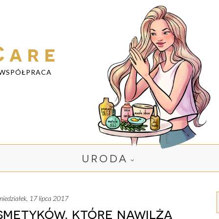
Care
WSPÓŁPRACA
URODA
oniedziałek, 17 lipca 2017
osmetyków, które nawilżą