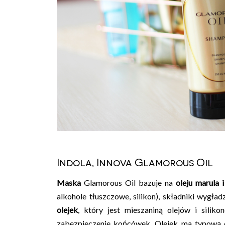
Indola, Innova Glamorous Oil
Maska
Glamorous Oil bazuje na
oleju marula
alkohole tłuszczowe, silikon), składniki wygład
olejek
, który jest mieszaniną olejów i silik
zabezpieczenie końcówek. Olejek ma typową dl