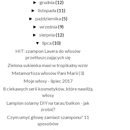
grudnia
(12)
►
listopada
(11)
►
października
(5)
►
września
(9)
►
sierpnia
(12)
►
lipca
(10)
▼
HIT: szampon Lavera do włosów
przetłuszczających się
Zielona sukienka maxi w tropikalny wzór
Metamorfoza włosów Pani Marii (3)
Moje włosy - lipiec 2017
8 ciekawych serii kosmetyków, które nawilżą
włosy
Lampion solarny DIY na taras/balkon - jak
zrobić?
Czym umyć głowę zamiast szamponu? 11
sposobów