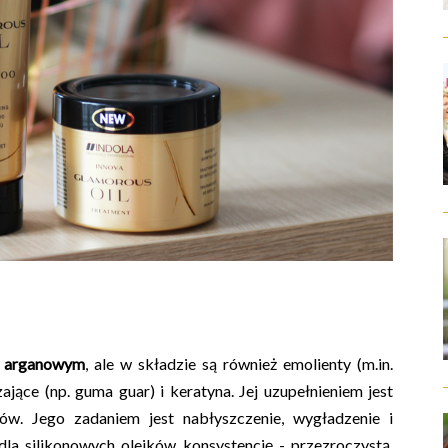
 i arganowym
, ale w składzie są również emolienty (m.in.
zające (np. guma guar) i keratyna. Jej uzupełnieniem jest
onów. Jego zadaniem jest nabłyszczenie, wygładzenie i
a silikonowych olejków konsystencję - przezroczystą,