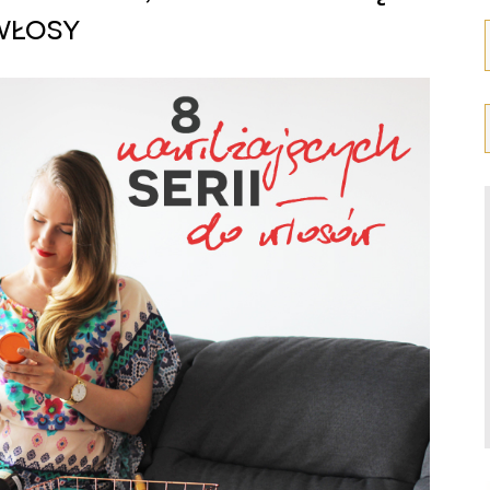
włosy