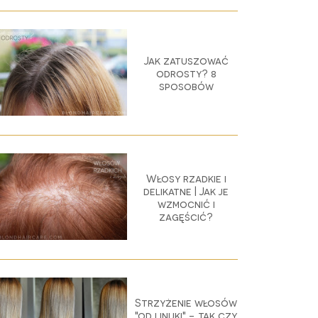
Jak zatuszować
odrosty? 8
sposobów
Włosy rzadkie i
delikatne | Jak je
wzmocnić i
zagęścić?
Strzyżenie włosów
"od linijki" - tak czy