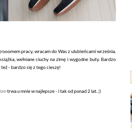
grooomem pracy, wracam do Was z ulubieńcami września.
 książka, wełniane ciuchy na zimę i wygodne buty. Bardzo
też - bardzo się z tego cieszę!
 dom
trwa u mnie w najlepsze - i tak od ponad 2 lat. ;)