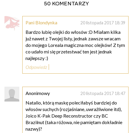
50 komentarzy
Pani Blondynka
20 listopada 2017 18:39
Bardzo lubię olejki do włosów :D Miałam kilka
już nawet z Twojej listy, jednak zawsze wracam
do mojego Loreala magiczna moc olejków! Z tym
co udało mi się przetestwać ten jest jednak
najlepszy :)
Odpowiedz
Anonimowy
20 listopada 2017 18:47
Natalio, którą maskę poleciłabyś bardziej do
włosów suchych (rozjaśniane, uwrażliwione itd),
Joico K-Pak Deep Reconstructor czy BC
Brazilnut (taka różowa, nie pamiętam dokładnie
nazwy)?