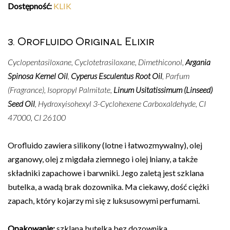
Dostępność:
KLIK
3. Orofluido Original Elixir
Cyclopentasiloxane, Cyclotetrasiloxane, Dimethiconol,
Argania
Spinosa Kernel Oil
,
Cyperus Esculentus Root Oil
, Parfum
(Fragrance), Isopropyl Palmitate,
Linum Usitatissimum (Linseed)
Seed Oil
, Hydroxyisohexyl 3-Cyclohexene Carboxaldehyde, CI
47000, CI 26100
Orofluido zawiera silikony (lotne i łatwozmywalny), olej
arganowy, olej z migdała ziemnego i olej lniany, a także
składniki zapachowe i barwniki. Jego zaletą jest szklana
butelka, a wadą brak dozownika. Ma ciekawy, dość ciężki
zapach, który kojarzy mi się z luksusowymi perfumami.
Opakowanie:
szklana butelka bez dozownika