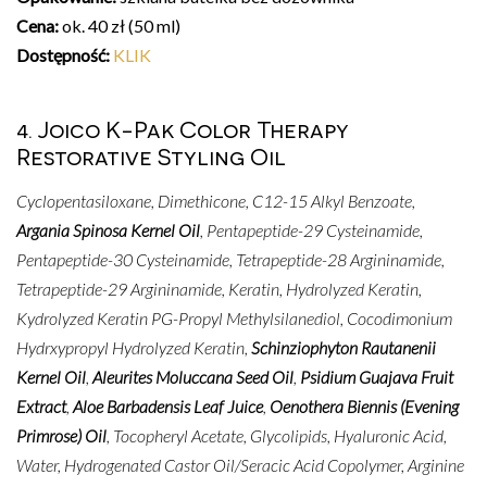
Cena:
ok. 40 zł (50 ml)
Dostępność:
KLIK
4. Joico K-Pak Color Therapy
Restorative Styling Oil
Cyclopentasiloxane, Dimethicone, C12-15 Alkyl Benzoate,
Argania Spinosa Kernel Oil
, Pentapeptide-29 Cysteinamide,
Pentapeptide-30 Cysteinamide, Tetrapeptide-28 Argininamide,
Tetrapeptide-29 Argininamide, Keratin, Hydrolyzed Keratin,
Kydrolyzed Keratin PG-Propyl Methylsilanediol, Cocodimonium
Hydrxypropyl Hydrolyzed Keratin,
Schinziophyton Rautanenii
Kernel Oil
,
Aleurites Moluccana Seed Oil
,
Psidium Guajava Fruit
Extract
,
Aloe Barbadensis Leaf Juice
,
Oenothera Biennis (Evening
Primrose) Oil
, Tocopheryl Acetate, Glycolipids, Hyaluronic Acid,
Water, Hydrogenated Castor Oil/Seracic Acid Copolymer, Arginine