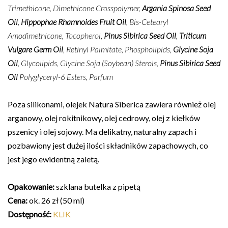
Trimethicone, Dimethicone Crosspolymer,
Argania Spinosa Seed
Oil
,
Hippophae Rhamnoides Fruit Oil
, Bis-Cetearyl
Amodimethicone, Tocopherol,
Pinus Sibirica Seed Oil
,
Triticum
Vulgare Germ Oil
, Retinyl Palmitate, Phospholipids,
Glycine Soja
Oil
, Glycolipids, Glycine Soja (Soybean) Sterols,
Pinus Sibirica Seed
Oil
Polyglyceryl-6 Esters, Parfum
Poza silikonami, olejek Natura Siberica zawiera również olej
arganowy, olej rokitnikowy, olej cedrowy, olej z kiełków
pszenicy i olej sojowy. Ma delikatny, naturalny zapach i
pozbawiony jest dużej ilości składników zapachowych, co
jest jego ewidentną zaletą.
Opakowanie:
szklana butelka z pipetą
Cena:
ok. 26 zł (50 ml)
Dostępność:
KLIK