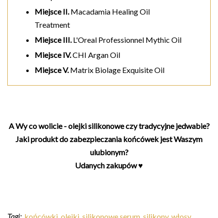
Miejsce II.
Macadamia Healing Oil
Treatment
Miejsce III.
L'Oreal Professionnel Mythic Oil
Miejsce IV.
CHI Argan Oil
Miejsce V.
Matrix Biolage Exquisite Oil
A Wy co wolicie - olejki silikonowe czy tradycyjne jedwabie?
Jaki produkt do zabezpieczania końcówek jest Waszym
ulubionym?
Udanych zakupów ♥
Tagi:
końcówki
,
olejki
,
silikonowe serum
,
silikony
,
włosy
,