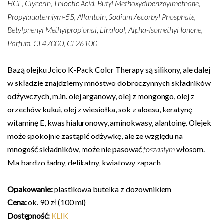
HCL, Glycerin, Thioctic Acid, Butyl Methoxydibenzoylmethane,
Propylquaterniym-55, Allantoin, Sodium Ascorbyl Phosphate,
Betylphenyl Methylpropional, Linalool, Alpha-Isomethyl Ionone,
Parfum, CI 47000, CI 26100
Bazą olejku Joico K-Pack Color Therapy są silikony, ale dalej
w składzie znajdziemy mnóstwo dobroczynnych składników
odżywczych, m.in. olej arganowy, olej z mongongo, olej z
orzechów kukui, olej z wiesiołka, sok z aloesu, keratynę,
witaminę E, kwas hialuronowy, aminokwasy, alantoinę. Olejek
może spokojnie zastąpić odżywkę, ale ze względu na
mnogość składników, może nie pasować
foszastym
włosom.
Ma bardzo ładny, delikatny, kwiatowy zapach.
Opakowanie:
plastikowa butelka z dozownikiem
Cena:
ok. 90 zł (100 ml)
Dostępność:
KLIK