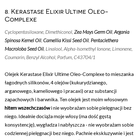
8. Kerastase Elixir Ultime Oleo-
Complexe
Cyclopentasiloxane, Dimethiconol,
Zea Mays Germ Oil
,
Argania
Spinosa Kernel Oil
,
Camellia Kissi Seed Oil
,
Pentaclethera
Macroloba Seed Oil
, Linalool, Alpha-Isomethyl Ionone, Limonene,
Coumarin, Benzyl Alcohol, Parfum, C43704/1
Olejek Kerastase Elixir Ultime Oleo-Complexe to mieszanka
łagodnych silikonów, 4 olejów (kukurydzianego,
arganowego, kameliowego i pracaxi) oraz substancji
zapachowych i barwnika. Ten olejek jest moim włosowym
hitem wszechczasów
i nie wyobrażam sobie pielęgnacji bez
niego. Idealnie dociąża moje włosy (ma dość gęstą
konsystencję), wygładza i nabłyszcza - nie wyobrażam sobie
codziennej pielęgnacji bez niego. Pachnie ekskluzywnie i jest