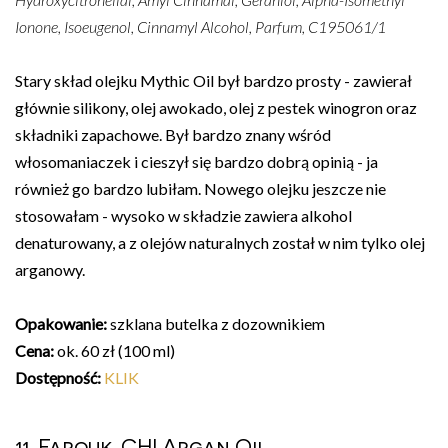
Ionone, Isoeugenol, Cinnamyl Alcohol, Parfum, C195061/1
Stary skład olejku Mythic Oil był bardzo prosty - zawierał
głównie silikony, olej awokado, olej z pestek winogron oraz
składniki zapachowe. Był bardzo znany wśród
włosomaniaczek i cieszył się bardzo dobrą opinią - ja
również go bardzo lubiłam. Nowego olejku jeszcze nie
stosowałam - wysoko w składzie zawiera alkohol
denaturowany, a z olejów naturalnych został w nim tylko olej
arganowy.
Opakowanie:
szklana butelka z dozownikiem
Cena:
ok. 60 zł (100 ml)
Dostępność:
KLIK
11. Farouk, CHI Argan Oil