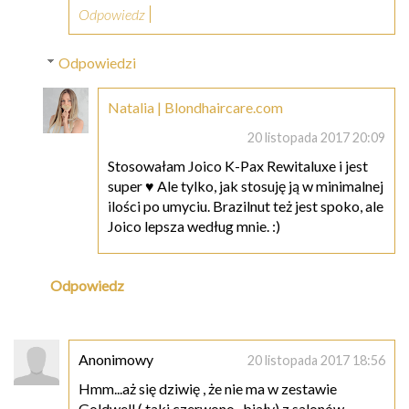
Odpowiedz
Odpowiedzi
Natalia | Blondhaircare.com
20 listopada 2017 20:09
Stosowałam Joico K-Pax Rewitaluxe i jest
super ♥ Ale tylko, jak stosuję ją w minimalnej
ilości po umyciu. Brazilnut też jest spoko, ale
Joico lepsza według mnie. :)
Odpowiedz
Anonimowy
20 listopada 2017 18:56
Hmm...aż się dziwię , że nie ma w zestawie
Goldwell ( taki czerwono- biały) z salonów.