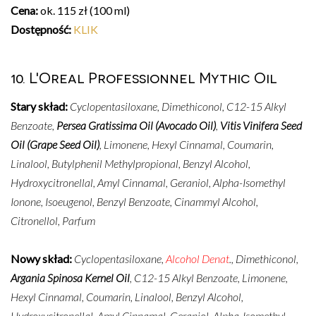
Cena:
ok. 115 zł (100 ml)
Dostępność:
KLIK
10. L'Oreal Professionnel Mythic Oil
Stary skład:
Cyclopentasiloxane, Dimethiconol, C12-15 Alkyl
Benzoate,
Persea Gratissima Oil (Avocado Oil)
,
Vitis Vinifera Seed
Oil (Grape Seed Oil)
, Limonene, Hexyl Cinnamal, Coumarin,
Linalool, Butylphenil Methylpropional, Benzyl Alcohol,
Hydroxycitronellal, Amyl Cinnamal, Geraniol, Alpha-Isomethyl
Ionone, Isoeugenol, Benzyl Benzoate, Cinammyl Alcohol,
Citronellol, Parfum
Nowy skład:
Cyclopentasiloxane,
Alcohol Denat
., Dimethiconol,
Argania Spinosa Kernel Oil
, C12-15 Alkyl Benzoate, Limonene,
Hexyl Cinnamal, Coumarin, Linalool, Benzyl Alcohol,
Hydroxycitronellal, Amyl Cinnamal, Geraniol, Alpha-Isomethyl