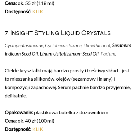
Cena:
ok. 55 zł (118 ml)
Dostępność:
KLIK
7. Insight Styling Liquid Crystals
Cyclopentasiloxane, Cyclohexasiloxane, Dimethiconol,
Sesamum
Indicum Seed Oil
,
Linum Usitatissimum Seed Oil
, Parfum.
Ciekłe kryształki mają bardzo prosty i treściwy skład - jest
to mieszanka silikonów, olejów (sezamowy i lniany) i
kompozycji zapachowej. Serum pachnie bardzo przyjemnie,
delikatnie.
Opakowanie:
plastikowa butelka z dozownikiem
Cena:
ok. 40 zł (100 ml)
Dostępność
:
KLIK