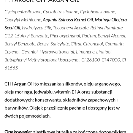
Cyclopentasiloxane, Cyclotetrasiloxane, Cyclohexasiloxane,
Caprylyl Methicone,
Argania Spinosa Kernel Oil
,
Moringa Oleifera
Seed Oil
, Hydrolyzed Silk, Tocopheryl Acetate, Retinyl Palmitate,
C12-15 Alkyl Benzoate, Phenoxyethanol, Parfum, Benzyl Alcohol,
Benzyl Benzoate, Benzyl Salicylate, Citral, Citronellol, Coumarin,
Eugenol, Geraniol, Hydroxycitronellal, Limonene, Linalool,
Butylphenyl Methylpropional,Isoeugenol, CI 26100, CI 47000, CI
61565
CHI Argan Oil to mieszanka silikonów, oleju arganowego,
oleju moringa, jedwabiu, witamin E i A oraz substancji
dodatkowych: konserwantu, składników zapachowych i
barwników. Olejek prześlicznie pachnie i dostępny jest w
dwóch pojemnościach.
Opakowanie:
plastikowa butelka zakończona dozownikiem