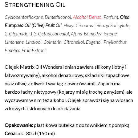
Strengthening Oil
Cyclopentasiloxane, Dimethiconol,
Alcohol Denat.
, Parfum,
Olea
Europaea Oil (Olive) Fruit Oil
, Hexyl Cinnamal, Benzyl Salicylate,
2-Oleamido-1,3-Octadecanediol, Alpha-Isomethyl Ionone,
Limonene, Linalool, Colmarin, Citronellol, Eugenol,
Phyllanthus
Emblica Fruit Extract
Olejek Matrix Oil Wonders Idnian zawiera silikony (lotny i
łatwozmywalny), alkohol denaturowy, składniki zapachowe
oraz oliwę z oliwek i wyciąg z owoców amli. Zapach ma
bardzo ładny, nietypowy (kojarzy mi się trochę z anyżem), ale
wyczuwam w nim też alkohol. Olejek sprawdzi się na włosach
zdrowych i skłonnych do obciążania.
Opakowanie:
plastikowa butelka z dozownikiem z pompką
Cena:
ok. 30 zł (150 ml)