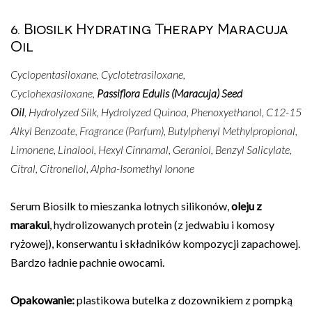
6. Biosilk Hydrating Therapy Maracuja
Oil
Cyclopentasiloxane, Cyclotetrasiloxane,
Cyclohexasiloxane,
Passiflora Edulis (Maracuja) Seed
Oil
, Hydrolyzed Silk, Hydrolyzed Quinoa, Phenoxyethanol, C12-15
Alkyl Benzoate, Fragrance (Parfum), Butylphenyl Methylpropional,
Limonene, Linalool, Hexyl Cinnamal, Geraniol, Benzyl Salicylate,
Citral, Citronellol, Alpha-Isomethyl Ionone
Serum Biosilk to mieszanka lotnych silikonów,
oleju z
marakui
, hydrolizowanych protein (z jedwabiu i komosy
ryżowej), konserwantu i składników kompozycji zapachowej.
Bardzo ładnie pachnie owocami.
Opakowanie:
plastikowa butelka z dozownikiem z pompką