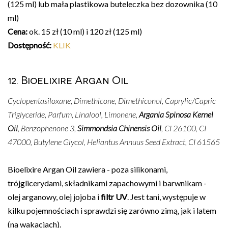
(125 ml) lub mała plastikowa buteleczka bez dozownika (10
ml)
Cena:
ok. 15 zł (10 ml) i 120 zł (125 ml)
Dostępność:
KLIK
12. Bioelixire Argan Oil
Cyclopentasiloxane, Dimethicone, Dimethiconol, Caprylic/Capric
Triglyceride, Parfum, Linalool, Limonene,
Argania Spinosa Kernel
Oil
, Benzophenone 3,
Simmondsia Chinensis Oil
, CI 26100, CI
47000, Butylene Glycol, Heliantus Annuus Seed Extract, CI 61565
Bioelixire Argan Oil zawiera - poza silikonami,
trójglicerydami, składnikami zapachowymi i barwnikam -
olej arganowy, olej jojoba i
filtr UV
. Jest tani, występuje w
kilku pojemnościach i sprawdzi się zarówno zimą, jak i latem
(na wakacjach).