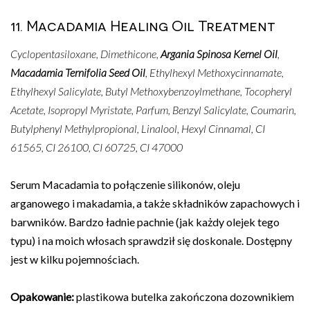
11. Macadamia Healing Oil Treatment
Cyclopentasiloxane, Dimethicone,
Argania Spinosa Kernel Oil
,
Macadamia Ternifolia Seed Oil
, Ethylhexyl Methoxycinnamate,
Ethylhexyl Salicylate, Butyl Methoxybenzoylmethane, Tocopheryl
Acetate, Isopropyl Myristate, Parfum, Benzyl Salicylate, Coumarin,
Butylphenyl Methylpropional, Linalool, Hexyl Cinnamal, CI
61565, CI 26100, CI 60725, CI 47000
Serum Macadamia to połączenie silikonów, oleju
arganowego i makadamia, a także składników zapachowych i
barwników. Bardzo ładnie pachnie (jak każdy olejek tego
typu) i na moich włosach sprawdził się doskonale. Dostępny
jest w kilku pojemnościach.
Opakowanie:
plastikowa butelka zakończona dozownikiem