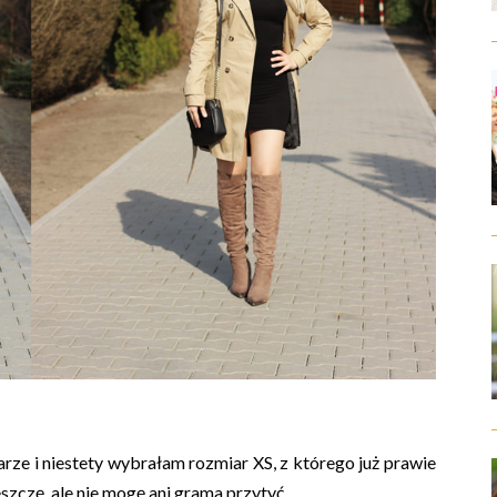
ze i niestety wybrałam rozmiar XS, z którego już prawie
szczę, ale nie mogę ani grama przytyć.