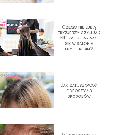
Czego nie lubią
fryzjerzy, czyli jak
NIE zachowywać
się w salonie
fryzjerskim?
Jak zatuszować
odrosty? 8
sposobów