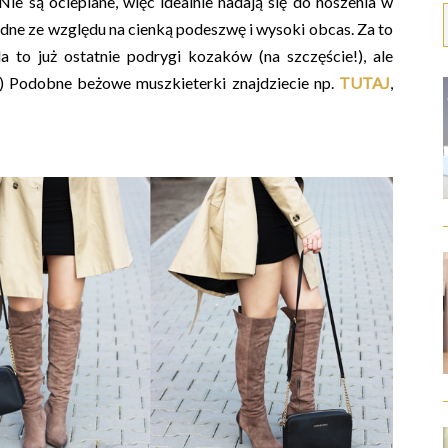
ie są ocieplane, więc idealnie nadają się do noszenia w
odne ze względu na cienką podeszwę i wysoki obcas. Za to
to już ostatnie podrygi kozaków (na szczęście!), ale
;) Podobne beżowe muszkieterki znajdziecie np.
TUTAJ
,