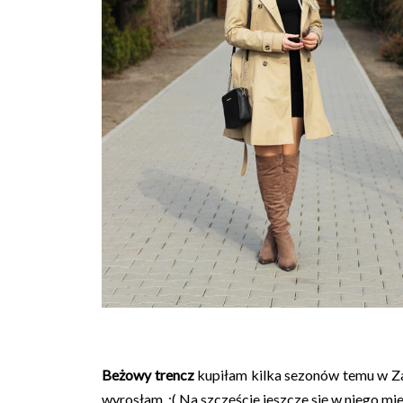
Beżowy trencz
kupiłam kilka sezonów temu w Zar
wyrosłam. :( Na szczęście jeszcze się w niego mie