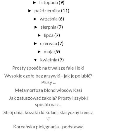
listopada
(9)
►
października
(11)
►
września
(6)
►
sierpnia
(7)
►
lipca
(7)
►
czerwca
(7)
►
maja
(9)
►
kwietnia
(7)
▼
Prosty sposób na trwalsze fale i loki
Wysokie czoło bez grzywki - jak je polubić?
Plusy ...
Metamorfoza blond włosów Kasi
Jak zatuszować zakola? Prosty i szybki
sposób na z...
Strój dnia: kozaki do kolan i klasyczny trencz
♡
Koreańska pielęgnacja - podstawy: