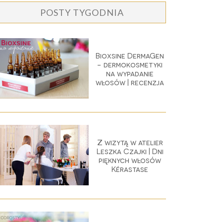
POSTY TYGODNIA
Bioxsine DermaGen
- dermokosmetyki
na wypadanie
włosów | recenzja
Z wizytą w atelier
Leszka Czajki | Dni
pięknych włosów
Kérastase