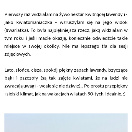
Pierwszy raz widziałam na żywo hektar kwitnącej lawendy i -
jako kwiatomaniaczka - wzruszyłam się na jego widok
(#wariatka). To była najpiękniejsza rzecz, jaką widziałam w
tym roku i jeśli macie okazję, koniecznie odwiedźcie takie
miejsce w swojej okolicy. Nie ma lepszego tła dla sesji
zdjęciowych.
Lato, słońce, cisza, spokój, piękny zapach lawendy, bzyczące
bąki i pszczoły (są tak zajęte kwiatami, że na ludzi nie
zwracają uwagi - wcale się nie dziwię)... Po prostu przepiękny
i sielski klimat, jak na wakacjach w latach 90-tych. Idealnie. :)