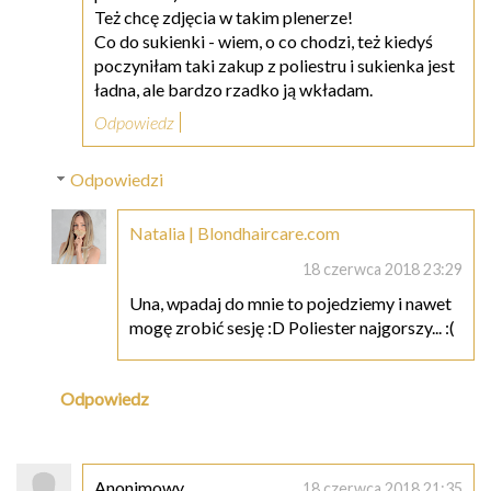
Też chcę zdjęcia w takim plenerze!
Co do sukienki - wiem, o co chodzi, też kiedyś
poczyniłam taki zakup z poliestru i sukienka jest
ładna, ale bardzo rzadko ją wkładam.
Odpowiedz
Odpowiedzi
Natalia | Blondhaircare.com
18 czerwca 2018 23:29
Una, wpadaj do mnie to pojedziemy i nawet
mogę zrobić sesję :D Poliester najgorszy... :(
Odpowiedz
Anonimowy
18 czerwca 2018 21:35