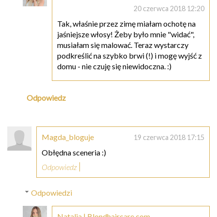
20 czerwca 2018 12:20
Tak, właśnie przez zimę miałam ochotę na
jaśniejsze włosy! Żeby było mnie "widać",
musiałam się malować. Teraz wystarczy
podkreślić na szybko brwi (!) i mogę wyjść z
domu - nie czuję się niewidoczna. :)
Odpowiedz
Magda_bloguje
19 czerwca 2018 17:15
Obłędna sceneria :)
Odpowiedz
Odpowiedzi
Natalia | Blondhaircare.com