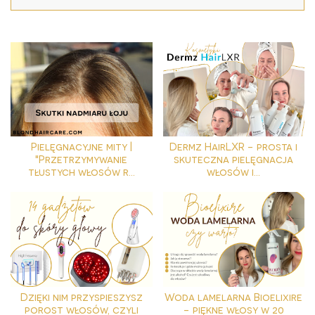
Pielęgnacyjne mity |
Dermz HairLXR - prosta i
"Przetrzymywanie
skuteczna pielęgnacja
tłustych włosów r...
włosów i...
Dzięki nim przyspieszysz
Woda lamelarna Bioelixire
porost włosów, czyli
- piękne włosy w 20