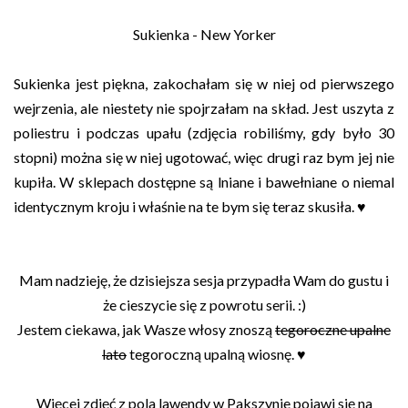
Sukienka - New Yorker
Sukienka jest piękna, zakochałam się w niej od pierwszego
wejrzenia, ale niestety nie spojrzałam na skład. Jest uszyta z
poliestru i podczas upału (zdjęcia robiliśmy, gdy było 30
stopni) można się w niej ugotować, więc drugi raz bym jej nie
kupiła. W sklepach dostępne są lniane i bawełniane o niemal
identycznym kroju i właśnie na te bym się teraz skusiła. ♥
Mam nadzieję, że dzisiejsza sesja przypadła Wam do gustu i
że cieszycie się z powrotu serii. :)
Jestem ciekawa, jak Wasze włosy znoszą
tegoroczne upalne
lato
tegoroczną upalną wiosnę. ♥
Więcej zdjęć z pola lawendy w Pakszynie pojawi się na