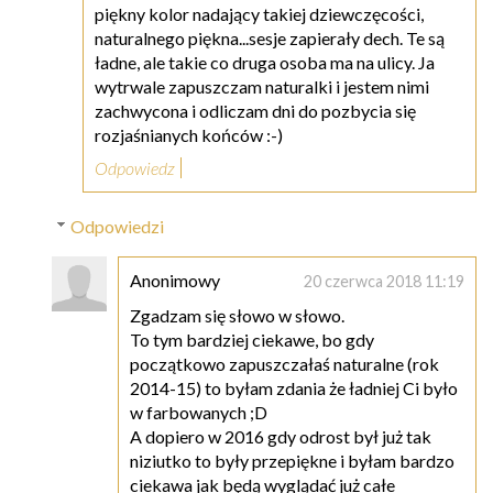
piękny kolor nadający takiej dziewczęcości,
naturalnego piękna...sesje zapierały dech. Te są
ładne, ale takie co druga osoba ma na ulicy. Ja
wytrwale zapuszczam naturalki i jestem nimi
zachwycona i odliczam dni do pozbycia się
rozjaśnianych końców :-)
Odpowiedz
Odpowiedzi
Anonimowy
20 czerwca 2018 11:19
Zgadzam się słowo w słowo.
To tym bardziej ciekawe, bo gdy
początkowo zapuszczałaś naturalne (rok
2014-15) to byłam zdania że ładniej Ci było
w farbowanych ;D
A dopiero w 2016 gdy odrost był już tak
niziutko to były przepiękne i byłam bardzo
ciekawa jak będą wyglądać już całe