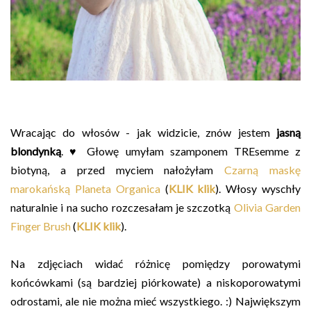
Wracając do włosów - jak widzicie, znów jestem
jasną
blondynką
. ♥ Głowę umyłam szamponem TREsemme z
biotyną, a przed myciem nałożyłam
Czarną maskę
marokańską Planeta Organica
(
KLIK klik
). Włosy wyschły
naturalnie i na sucho rozczesałam je szczotką
Olivia Garden
Finger Brush
(
KLIK klik
).
Na zdjęciach widać różnicę pomiędzy porowatymi
końcówkami (są bardziej piórkowate) a niskoporowatymi
odrostami, ale nie można mieć wszystkiego. :) Największym