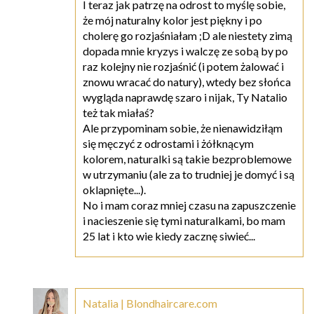
I teraz jak patrzę na odrost to myślę sobie,
że mój naturalny kolor jest piękny i po
cholerę go rozjaśniałam ;D ale niestety zimą
dopada mnie kryzys i walczę ze sobą by po
raz kolejny nie rozjaśnić (i potem żalować i
znowu wracać do natury), wtedy bez słońca
wygląda naprawdę szaro i nijak, Ty Natalio
też tak miałaś?
Ale przypominam sobie, że nienawidziłąm
się męczyć z odrostami i żółknącym
kolorem, naturalki są takie bezproblemowe
w utrzymaniu (ale za to trudniej je domyć i są
oklapnięte...).
No i mam coraz mniej czasu na zapuszczenie
i nacieszenie się tymi naturalkami, bo mam
25 lat i kto wie kiedy zacznę siwieć...
Natalia | Blondhaircare.com