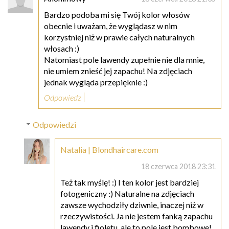
Bardzo podoba mi się Twój kolor włosów
obecnie i uważam, że wyglądasz w nim
korzystniej niż w prawie całych naturalnych
włosach :)
Natomiast pole lawendy zupełnie nie dla mnie,
nie umiem znieść jej zapachu! Na zdjęciach
jednak wygląda przepięknie :)
Odpowiedz
Odpowiedzi
Natalia | Blondhaircare.com
18 czerwca 2018 23:31
Też tak myślę! :) I ten kolor jest bardziej
fotogeniczny :) Naturalne na zdjęciach
zawsze wychodziły dziwnie, inaczej niż w
rzeczywistości. Ja nie jestem fanką zapachu
lawendy i fioletu, ale to pole jest bombowe!