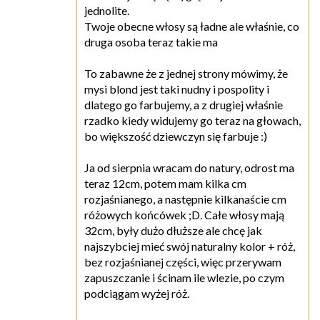
jednolite.
Twoje obecne włosy są ładne ale właśnie, co
druga osoba teraz takie ma
To zabawne że z jednej strony mówimy, że
mysi blond jest taki nudny i pospolity i
dlatego go farbujemy, a z drugiej właśnie
rzadko kiedy widujemy go teraz na głowach,
bo większość dziewczyn się farbuje :)
Ja od sierpnia wracam do natury, odrost ma
teraz 12cm, potem mam kilka cm
rozjaśnianego, a następnie kilkanaście cm
różowych końcówek ;D. Całe włosy mają
32cm, były dużo dłuższe ale chcę jak
najszybciej mieć swój naturalny kolor + róż,
bez rozjaśnianej części, więc przerywam
zapuszczanie i ścinam ile wlezie, po czym
podciągam wyżej róż.