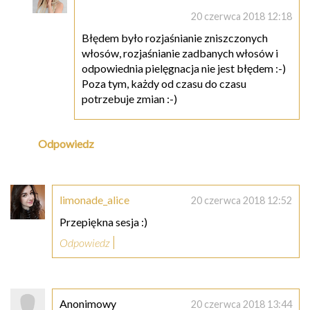
20 czerwca 2018 12:18
Błędem było rozjaśnianie zniszczonych
włosów, rozjaśnianie zadbanych włosów i
odpowiednia pielęgnacja nie jest błędem :-)
Poza tym, każdy od czasu do czasu
potrzebuje zmian :-)
Odpowiedz
limonade_alice
20 czerwca 2018 12:52
Przepiękna sesja :)
Odpowiedz
Anonimowy
20 czerwca 2018 13:44