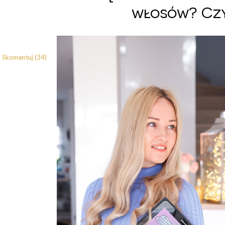
włosów? Czy
Skomentuj (34)