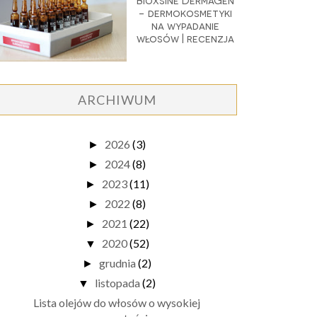
Bioxsine DermaGen
- dermokosmetyki
na wypadanie
włosów | recenzja
ARCHIWUM
2026
(3)
►
2024
(8)
►
2023
(11)
►
2022
(8)
►
2021
(22)
►
2020
(52)
▼
grudnia
(2)
►
listopada
(2)
▼
Lista olejów do włosów o wysokiej