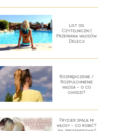
List od
Czytelniczki |
Przemiana włosów
Delecji
Rozmiękczenie /
Rozpulchnienie
włosa - o co
chodzi?
Fryzjer spalił mi
włosy - co robić?
Jak zregenerować