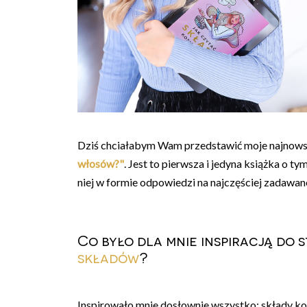
Dziś chciałabym Wam przedstawić moje najnowsz
włosów?"
. Jest to pierwsza i jedyna książka o
niej w formie odpowiedzi na najczęściej zadawan
Co było dla mnie inspiracją do
składów
?
Inspirowało mnie dosłownie wszystko: składy ko