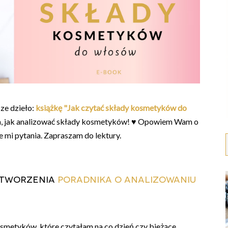
e dzieło:
książkę "Jak czytać składy kosmetyków do
 tym, jak analizować składy kosmetyków! ♥ Opowiem Wam o
e mi pytania. Zapraszam do lektury.
 stworzenia
poradnika o analizowaniu
smetyków, które czytałam na co dzień czy bieżące