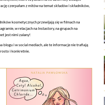
irację czerpałam z mitów na temat składów i składników,
dników kosmetycznych przewijają się w filmach na
agramie, w relacjach na Instastory, na grupach na
t jest nimi zalany!
blogu i w social mediach, ale te informacje nie trafiają
rosto i konkretnie.