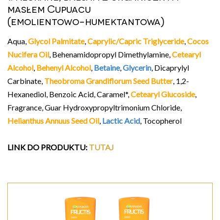
masłem Cupuacu
(emolientowo-humektantowa)
Aqua,
Glycol Palmitate
,
Caprylic/Capric Triglyceride
,
Cocos
Nucifera Oil
, Behenamidopropyl Dimethylamine,
Cetearyl
Alcohol
,
Behenyl Alcohol
,
Betaine
,
Glycerin
, Dicaprylyl
Carbinate,
Theobroma Grandiflorum Seed Butter
, 1,2-
Hexanediol, Benzoic Acid, Caramel*,
Cetearyl Glucoside
,
Fragrance, Guar Hydroxypropyltrimonium Chloride,
Helianthus Annuus Seed Oil
,
Lactic Acid
, Tocopherol
LINK DO PRODUKTU:
TUTAJ