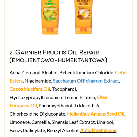
2. Garnier Fructis Oil Repair
(emolientowo-humektantowa)
Aqua, Cetearyl Alcohol, Behentrimonium Chloride,
Cetyl
Esters
, Niacinamide,
Saccharum Officinarum Extract
,
Cocos Nucifera Oil
, Tocopherol,
Hydroxypropyltrimonium Lemon Protein,
Olea
Europaea Oil
, Phenoxyethanol, Trideceth-6,
Chlorhexidine Digluconate,
Helianthus Annuus Seed Oil
,
Limonene, Camellia, Sinensis Leaf Extract, Linalool,
Benzyl Salicylate, Benzyl Alcohol,
Amodimethicone
,