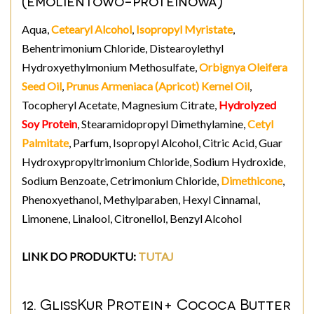
(emolientowo-proteinowa)
Aqua,
Cetearyl Alcohol
,
Isopropyl Myristate
,
Behentrimonium Chloride, Distearoylethyl
Hydroxyethylmonium Methosulfate,
Orbignya Oleifera
Seed Oil
,
Prunus Armeniaca (Apricot) Kernel Oil
,
Tocopheryl Acetate, Magnesium Citrate,
Hydrolyzed
Soy Protein
, Stearamidopropyl Dimethylamine,
Cetyl
Palmitate
, Parfum, Isopropyl Alcohol, Citric Acid, Guar
Hydroxypropyltrimonium Chloride, Sodium Hydroxide,
Sodium Benzoate, Cetrimonium Chloride,
Dimethicone
,
Phenoxyethanol, Methylparaben, Hexyl Cinnamal,
Limonene, Linalool, Citronellol, Benzyl Alcohol
LINK DO PRODUKTU:
TUTAJ
12. GlissKur Protein+ Cococa Butter