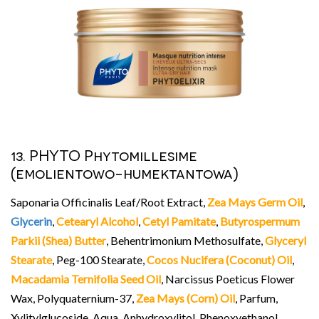
13. PHYTO Phytomillesime
(emolientowo-humektantowa)
Saponaria Officinalis Leaf/Root Extract,
Zea Mays Germ Oil
,
Glycerin
,
Cetearyl Alcohol
,
Cetyl Pamitate
,
Butyrospermum
Parkii (Shea) Butter
, Behentrimonium Methosulfate,
Glyceryl
Stearate
, Peg-100 Stearate,
Cocos Nucifera (Coconut) Oil
,
Macadamia Ternifolia Seed Oil
, Narcissus Poeticus Flower
Wax, Polyquaternium-37,
Zea Mays (Corn) Oil
, Parfum,
Xylitylglucoside, Aqua, Anhydroxylitol, Phenoxyethanol,