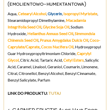
(emolientowo-humektantowa)
Aqua,
Cetearyl Alcohol
,
Glycerin
,
Isopropyl Myristate
,
Stearamidopropyl Dimethylamine,
Macadamia
Integrifolia Seed Oil
,
Glycine Soja Oil
, Sodium
Hydroxide,
Helianthus Annuus Seed Oil
,
Simmondsia
Chinensis Seed Oil
,
Prunus Amygdalus Dulcis Oil
,
Coco-
Caprylate/Caprate
,
Cocos Nucifera Oil
, Hydroxypropyl
Guar Hydroxypropyltrimonium Chloride,
Caprylyl
Glycol
, Citric Acid, Tartaric Acid,
Cetyl Esters
, Salicylic
Acid, Caramel, Linalool, Geraniol, Coumarin, Limonene,
Citral, Citronellol, Benzyl Alcohol, Benzyl Cinnamate,
Benzyl Salicylate, Parfum
LINK DO PRODUKTU
:
TUTAJ
6. GARNIER FRUCTIS Aloe Hair Food