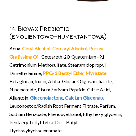
14. Biovax Prebiotic
(emolientowo-humektantowa)
Aqua,
Cetyl Alcohol
,
Cetearyl Alcohol
,
Persea
Gratissima Oil
, Ceteareth-20, Quaternium -91,
Cetrimonium Methosulfate, Stearamidopropyl
Dimethylamine,
PPG-3 Benzyl Ether Myristate
,
Betaglucan, Inulin, Alpha-Glucan Oligosaccharide,
Niacinamide, Pisum Sativum Peptide, Citric Acid,
Allantoin,
Gluconolactone
,
Calcium Gluconate
,
Leuconostoc/Radish Root Ferment Filtrate, Parfum,
Sodium Benzoate, Phenoxyethanol, Ethylhexylglycerin,
Pentaerythrityl Tetra-Di-T-Butyl
Hydroxyhydrocinnamate