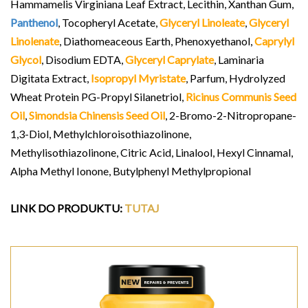
Hammamelis Virginiana Leaf Extract, Lecithin, Xanthan Gum,
Panthenol
, Tocopheryl Acetate,
Glyceryl Linoleate
,
Glyceryl
Linolenate
, Diathomeaceous Earth, Phenoxyethanol,
Caprylyl
Glycol
, Disodium EDTA,
Glyceryl Caprylate
, Laminaria
Digitata Extract,
Isopropyl Myristate
, Parfum, Hydrolyzed
Wheat Protein PG-Propyl Silanetriol,
Ricinus Communis Seed
Oil
,
Simondsia Chinensis Seed Oil
, 2-Bromo-2-Nitropropane-
1,3-Diol, Methylchloroisothiazolinone,
Methylisothiazolinone, Citric Acid, Linalool, Hexyl Cinnamal,
Alpha Methyl Ionone, Butylphenyl Methylpropional
LINK DO PRODUKTU:
TUTAJ