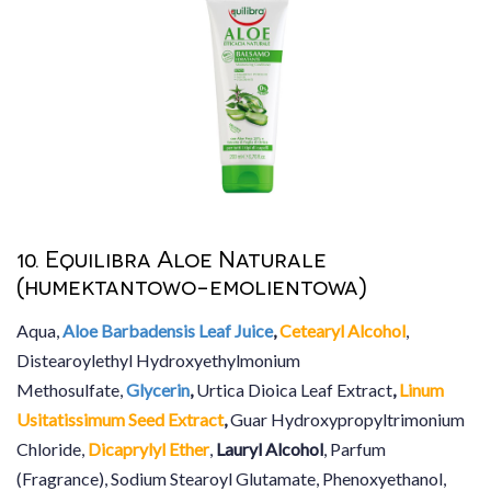
10. Equilibra Aloe Naturale
(humektantowo-emolientowa)
Aqua,
Aloe Barbadensis Leaf Juice
,
Cetearyl Alcohol
,
Distearoylethyl Hydroxyethylmonium
Methosulfate,
Glycerin
,
Urtica Dioica Leaf Extract
,
Linum
Usitatissimum Seed Extract
,
Guar Hydroxypropyltrimonium
Chloride,
Dicaprylyl Ether
,
Lauryl Alcohol
, Parfum
(Fragrance), Sodium Stearoyl Glutamate, Phenoxyethanol,