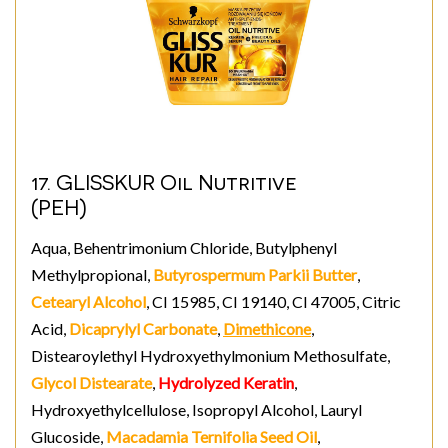
17. GLISSKUR Oil Nutritive
(PEH)
Aqua, Behentrimonium Chloride, Butylphenyl
Methylpropional,
Butyrospermum Parkii Butter
,
Cetearyl Alcohol
, CI 15985, CI 19140, CI 47005, Citric
Acid,
Dicaprylyl Carbonate
,
Dimethicone
,
Distearoylethyl Hydroxyethylmonium Methosulfate,
Glycol Distearate
,
Hydrolyzed Keratin
,
Hydroxyethylcellulose, Isopropyl Alcohol, Lauryl
Glucoside,
Macadamia Ternifolia Seed Oil
,