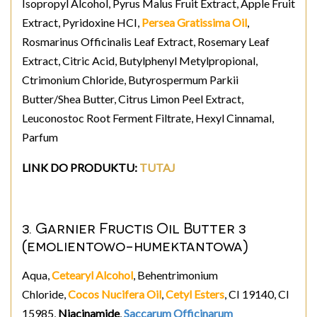
Isopropyl Alcohol, Pyrus Malus Fruit Extract, Apple Fruit
Extract, Pyridoxine HCI,
Persea Gratissima Oil
,
Rosmarinus Officinalis Leaf Extract, Rosemary Leaf
Extract, Citric Acid, Butylphenyl Metylpropional,
Ctrimonium Chloride, Butyrospermum Parkii
Butter/Shea Butter, Citrus Limon Peel Extract,
Leuconostoc Root Ferment Filtrate, Hexyl Cinnamal,
Parfum
LINK DO PRODUKTU
:
TUTAJ
3. Garnier Fructis Oil Butter 3
(emolientowo-humektantowa)
Aqua,
Cetearyl Alcohol
, Behentrimonium
Chloride,
Cocos Nucifera Oil
,
Cetyl Esters
, CI 19140, CI
15985,
Niacinamide
,
Saccarum Officinarum