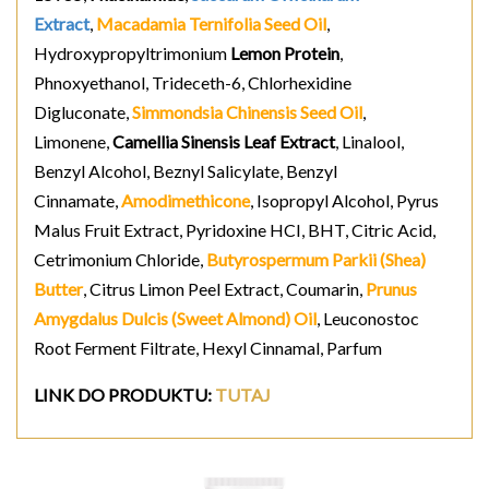
Extract
,
Macadamia Ternifolia Seed Oil
,
Hydroxypropyltrimonium
Lemon Protein
,
Phnoxyethanol, Trideceth-6, Chlorhexidine
Digluconate,
Simmondsia Chinensis Seed Oil
,
Limonene,
Camellia Sinensis Leaf Extract
, Linalool,
Benzyl Alcohol, Beznyl Salicylate, Benzyl
Cinnamate,
Amodimethicone
,
Isopropyl Alcohol
, Pyrus
Malus Fruit Extract, Pyridoxine HCI, BHT, Citric Acid,
Cetrimonium Chloride,
Butyrospermum Parkii (Shea)
Butter
, Citrus Limon Peel Extract, Coumarin,
Prunus
Amygdalus Dulcis (Sweet Almond) Oil
, Leuconostoc
Root Ferment Filtrate, Hexyl Cinnamal, Parfum
LINK DO PRODUKTU
:
TUTAJ