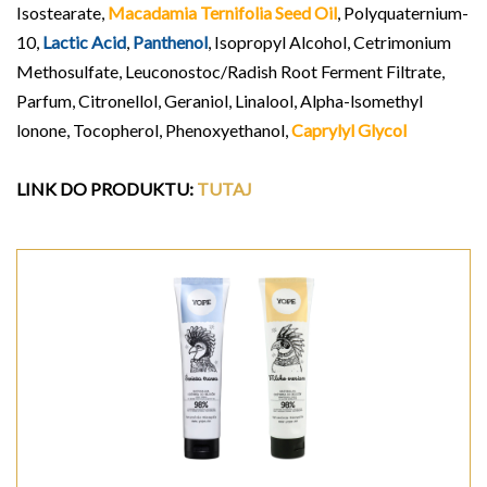
Isostearate,
Macadamia Ternifolia Seed Oil
, Polyquaternium-
10,
Lactic Acid
,
Panthenol
, Isopropyl Alcohol, Cetrimonium
Methosulfate, Leuconostoc/Radish Root Ferment Filtrate,
Parfum, Citronellol, Geraniol, Linalool, Alpha-lsomethyl
lonone, Tocopherol, Phenoxyethanol,
Caprylyl Glycol
LINK DO PRODUKTU
:
TUTAJ