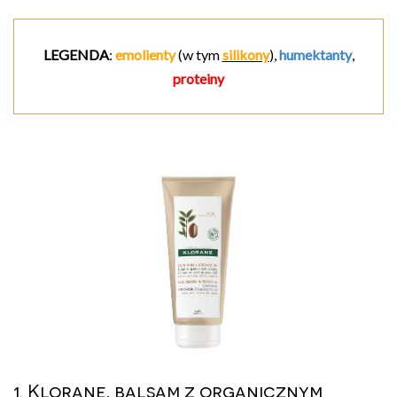
LEGENDA
:
emolienty
(w tym
silikony
),
humektanty
,
proteiny
1. Klorane, balsam z organicznym