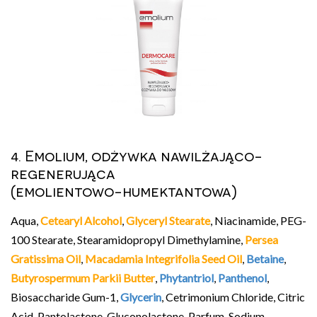
4. Emolium, odżywka nawilżająco-
regenerująca
(emolientowo-humektantowa)
Aqua,
Cetearyl Alcohol
,
Glyceryl Stearate
, Niacinamide, PEG-
100 Stearate, Stearamidopropyl Dimethylamine,
Persea
Gratissima Oil
,
Macadamia Integrifolia Seed Oil
,
Betaine
,
Butyrospermum Parkii Butter
,
Phytantriol
,
Panthenol
,
Biosaccharide Gum-1,
Glycerin
, Cetrimonium Chloride, Citric
Acid, Pantolactone, Gluconolactone, Parfum, Sodium