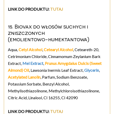
LINK DO PRODUKTU
:
TUTAJ
15. Biovax do włosów suchych i
zniszczonych
(emolientowo-humektantowa)
Aqua,
Cetyl Alcohol
,
Cetearyl Alcohol
, Ceteareth-20,
Cetrimonium Chloride, Cinnamomum Zeylanium Bark
Extract,
Mel Extract
,
Prunus Amygdalus Dulcis (Sweet
Almond) Oil
, Lawsonia Inermis Leaf Extract,
Glycerin
,
Acetylated Lanolin
, Parfum, Sodium Benzoate,
Potassium Sorbate, Benzyl Alcohol,
Methylisothiazolinone, Methylchloroisothiazolinone,
Citric Acid, Linalool, CI 16255, CI 42090
LINK DO PRODUKTU
:
TUTAJ