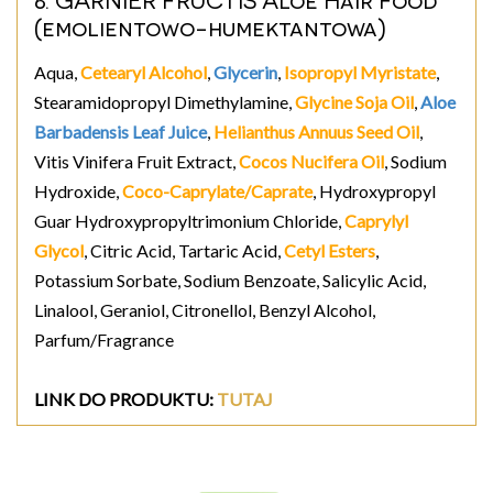
(emolientowo-humektantowa)
Aqua,
Cetearyl Alcohol
,
Glycerin
,
Isopropyl Myristate
,
Stearamidopropyl Dimethylamine,
Glycine Soja Oil
,
Aloe
Barbadensis Leaf Juice
,
Helianthus Annuus Seed Oil
,
Vitis Vinifera Fruit Extract,
Cocos Nucifera Oil
, Sodium
Hydroxide,
Coco-Caprylate/Caprate
, Hydroxypropyl
Guar Hydroxypropyltrimonium Chloride,
Caprylyl
Glycol
, Citric Acid, Tartaric Acid,
Cetyl Esters
,
Potassium Sorbate, Sodium Benzoate, Salicylic Acid,
Linalool, Geraniol, Citronellol, Benzyl Alcohol,
Parfum/Fragrance
LINK DO PRODUKTU:
TUTAJ