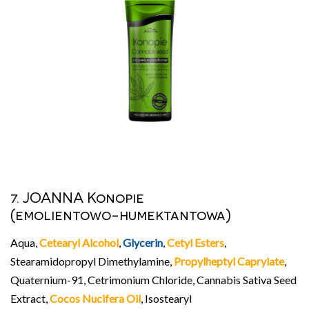
7. JOANNA Konopie
(emolientowo-humektantowa)
Aqua,
Cetearyl Alcohol
,
Glycerin
,
Cetyl Esters
,
Stearamidopropyl Dimethylamine,
Propylheptyl Caprylate
,
Quaternium-91, Cetrimonium Chloride, Cannabis Sativa Seed
Extract,
Cocos Nucifera Oil
, Isostearyl