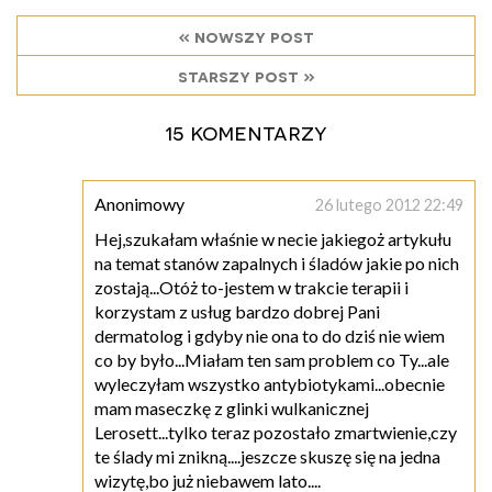
« nowszy post
starszy post »
15 komentarzy
Anonimowy
26 lutego 2012 22:49
Hej,szukałam właśnie w necie jakiegoż artykułu
na temat stanów zapalnych i śladów jakie po nich
zostają...Otóż to-jestem w trakcie terapii i
korzystam z usług bardzo dobrej Pani
dermatolog i gdyby nie ona to do dziś nie wiem
co by było...Miałam ten sam problem co Ty...ale
wyleczyłam wszystko antybiotykami...obecnie
mam maseczkę z glinki wulkanicznej
Lerosett...tylko teraz pozostało zmartwienie,czy
te ślady mi znikną....jeszcze skuszę się na jedna
wizytę,bo już niebawem lato....