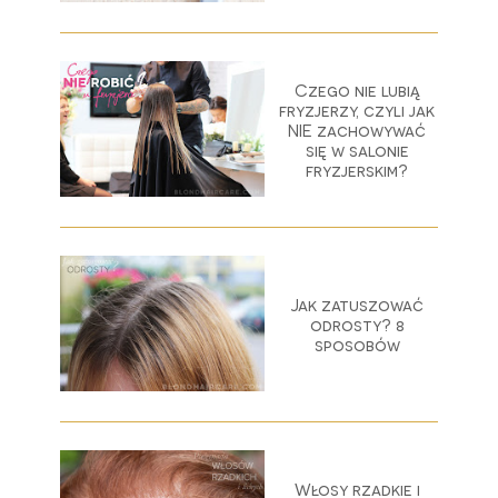
Czego nie lubią
fryzjerzy, czyli jak
NIE zachowywać
się w salonie
fryzjerskim?
Jak zatuszować
odrosty? 8
sposobów
Włosy rzadkie i