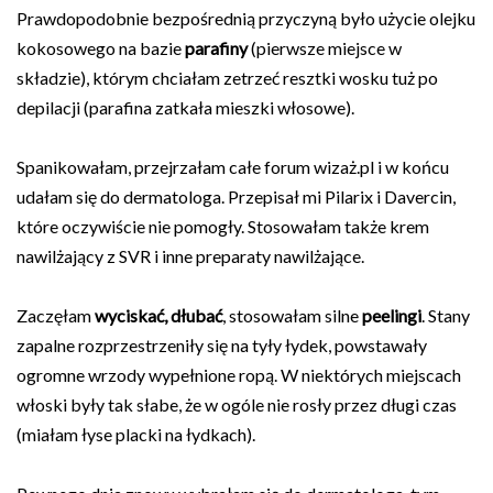
Prawdopodobnie bezpośrednią przyczyną było użycie olejku
kokosowego na bazie
parafiny
(pierwsze miejsce w
składzie), którym chciałam zetrzeć resztki wosku tuż po
depilacji (parafina zatkała mieszki włosowe).
Spanikowałam, przejrzałam całe forum wizaż.pl i w końcu
udałam się do dermatologa. Przepisał mi Pilarix i Davercin,
które oczywiście nie pomogły. Stosowałam także krem
nawilżający z SVR i inne preparaty nawilżające.
Zaczęłam
wyciskać, dłubać
, stosowałam silne
peelingi
. Stany
zapalne rozprzestrzeniły się na tyły łydek, powstawały
ogromne wrzody wypełnione ropą. W niektórych miejscach
włoski były tak słabe, że w ogóle nie rosły przez długi czas
(miałam łyse placki na łydkach).