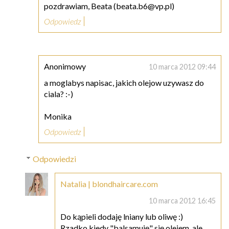
pozdrawiam, Beata (beata.b6@vp.pl)
Odpowiedz
Anonimowy
10 marca 2012 09:44
a moglabys napisac, jakich olejow uzywasz do
ciala? :-)
Monika
Odpowiedz
Odpowiedzi
Natalia | blondhaircare.com
10 marca 2012 16:45
Do kąpieli dodaję lniany lub oliwę :)
Rzadko kiedy "balsamuję" się olejem, ale