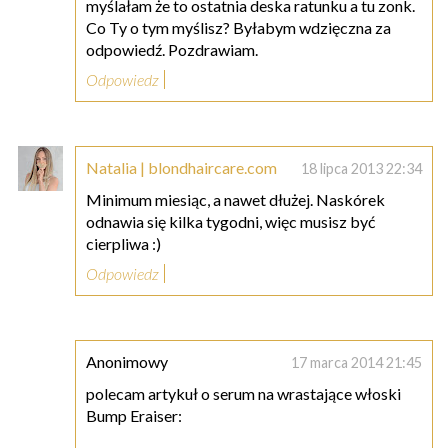
myślałam że to ostatnia deska ratunku a tu zonk.
Co Ty o tym myślisz? Byłabym wdzięczna za
odpowiedź. Pozdrawiam.
Odpowiedz
Natalia | blondhaircare.com
18 lipca 2013 22:34
Minimum miesiąc, a nawet dłużej. Naskórek
odnawia się kilka tygodni, więc musisz być
cierpliwa :)
Odpowiedz
Anonimowy
17 marca 2014 21:45
polecam artykuł o serum na wrastające włoski
Bump Eraiser: