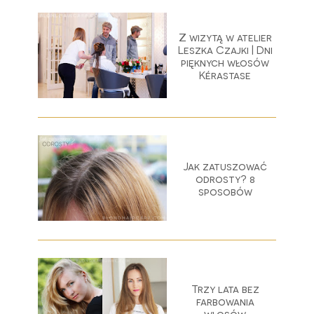
Z wizytą w atelier
Leszka Czajki | Dni
pięknych włosów
Kérastase
Jak zatuszować
odrosty? 8
sposobów
Trzy lata bez
farbowania
włosów