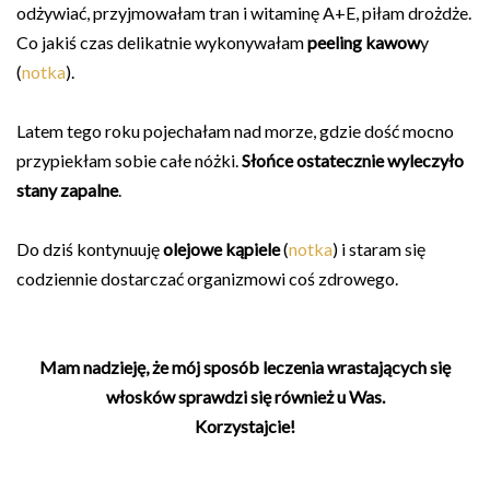
odżywiać, przyjmowałam tran i witaminę A+E, piłam drożdże.
Co jakiś czas delikatnie wykonywałam
peeling kawow
y
(
notka
).
Latem tego roku pojechałam nad morze, gdzie dość mocno
przypiekłam sobie całe nóżki.
Słońce ostatecznie wyleczyło
stany zapalne
.
Do dziś kontynuuję
olejowe kąpiele
(
notka
) i staram się
codziennie dostarczać organizmowi coś zdrowego.
Mam nadzieję, że mój sposób leczenia wrastających się
włosków sprawdzi się również u Was.
Korzystajcie!