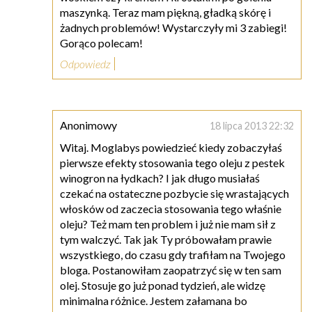
maszynką. Teraz mam piękną, gładką skórę i
żadnych problemów! Wystarczyły mi 3 zabiegi!
Gorąco polecam!
Odpowiedz
Anonimowy
18 lipca 2013 22:32
Witaj. Moglabys powiedzieć kiedy zobaczyłaś
pierwsze efekty stosowania tego oleju z pestek
winogron na łydkach? I jak długo musiałaś
czekać na ostateczne pozbycie się wrastających
włosków od zaczecia stosowania tego właśnie
oleju? Też mam ten problem i już nie mam sił z
tym walczyć. Tak jak Ty próbowałam prawie
wszystkiego, do czasu gdy trafiłam na Twojego
bloga. Postanowiłam zaopatrzyć się w ten sam
olej. Stosuje go już ponad tydzień, ale widzę
minimalna różnice. Jestem załamana bo