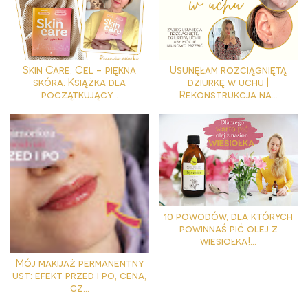
Skin Care. Cel - piękna
Usunęłam rozciągniętą
skóra. Książka dla
dziurkę w uchu |
początkujący...
Rekonstrukcja na...
10 powodów, dla których
powinnaś pić olej z
wiesiołka!...
Mój makijaż permanentny
ust: efekt przed i po, cena,
cz...