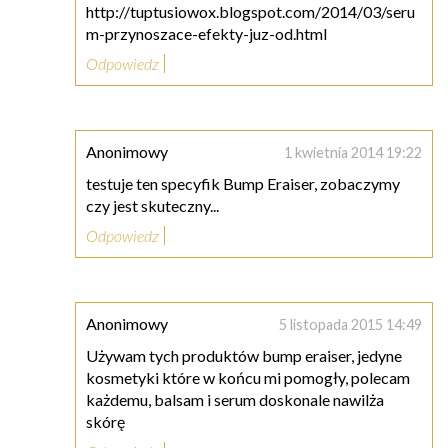
http://tuptusiowox.blogspot.com/2014/03/seru
m-przynoszace-efekty-juz-od.html
Odpowiedz
Anonimowy
1 kwietnia 2014 19:22
testuje ten specyfik Bump Eraiser, zobaczymy
czy jest skuteczny...
Odpowiedz
Anonimowy
5 listopada 2015 14:49
Używam tych produktów bump eraiser, jedyne
kosmetyki które w końcu mi pomogły, polecam
każdemu, balsam i serum doskonale nawilża
skórę