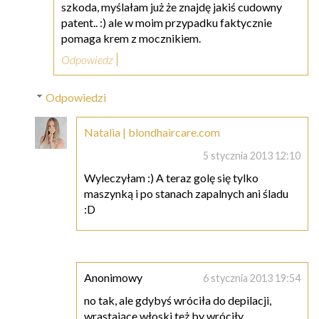
szkoda, myślałam już że znajdę jakiś cudowny
patent.. :) ale w moim przypadku faktycznie
pomaga krem z mocznikiem.
Odpowiedz
Odpowiedzi
Natalia | blondhaircare.com
5 stycznia 2013 12:10
Wyleczyłam :) A teraz golę się tylko
maszynką i po stanach zapalnych ani śladu
:D
Anonimowy
6 stycznia 2013 19:54
no tak, ale gdybyś wróciła do depilacji,
wrastające włoski też by wróciły..