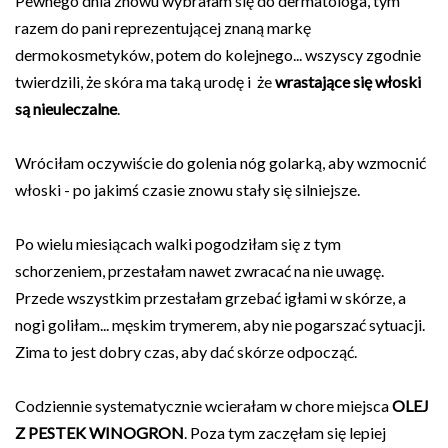
Pewnego dnia znowu wybrałam się do dermatologa, tym
razem do pani reprezentującej znaną markę
dermokosmetyków, potem do kolejnego... wszyscy zgodnie
twierdzili, że skóra ma taką urodę i że
wrastające się włoski
są nieuleczalne
.
Wróciłam oczywiście do golenia nóg golarką, aby wzmocnić
włoski - po jakimś czasie znowu stały się silniejsze.
Po wielu miesiącach walki pogodziłam się z tym
schorzeniem, przestałam nawet zwracać na nie uwagę.
Przede wszystkim przestałam grzebać igłami w skórze, a
nogi goliłam... męskim trymerem, aby nie pogarszać sytuacji.
Zima to jest dobry czas, aby dać skórze odpocząć.
Codziennie systematycznie wcierałam w chore miejsca
OLEJ
Z PESTEK WINOGRON
. Poza tym zaczęłam się lepiej