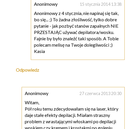
Anonimowy
15 stycznia 2014 13:38
Anonimowy z 4 stycznia, nie napinaj się tak,
bo się... ;) To żadna złośliwość, tylko dobre
pytanie - jak pozbyć stanów zapalnych NIE
PRZESTAJĄC używać depilatora/wosku.
Fajnie by było znaleźć taki sposób. A Tobie
polecam melisę na Twoje dolegliwości ;)
Kasia
Odpowiedz
Anonimowy
27 czerwca 2013 20:30
Witam,
Pół roku temu zdecydowałam się na laser, który
daje stałe efekty depilacji. Miałam straszny
problem z wrastającymi włoskami po depilacji
woskiem czy kremem i krostakmi po goleniu