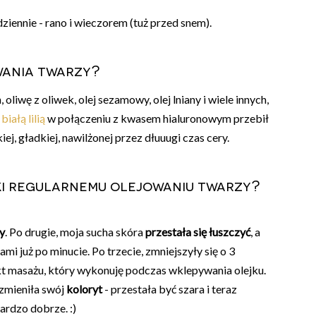
ziennie - rano i wieczorem (tuż przed snem).
wania twarzy?
liwę z oliwek, olej sezamowy, olej lniany i wiele innych,
białą lilią
w połączeniu z kwasem hialuronowym przebił
j, gładkiej, nawilżonej przez dłuuugi czas cery.
ięki regularnemu olejowaniu twarzy?
sy
.
Po drugie, moja sucha skóra
przestała się łuszczyć
, a
mi już po minucie. Po trzecie, zmniejszyły się o 3
ekt masażu, który wykonuję podczas wklepywania olejku.
a zmieniła swój
koloryt
- przestała być szara i teraz
ardzo dobrze. :)