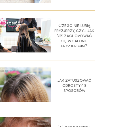
Czego nie lubią
fryzjerzy, czyli jak
NIE zachowywać
się w salonie
fryzjerskim?
Jak zatuszować
odrosty? 8
sposobów