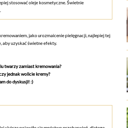
lepiej stosować oleje kosmetyczne. Świetnie
.
emowaniem, jako urozmaicenie pielęgnacji, najlepiej tej
, aby uzyskać świetne efekty.
niu twarzy zamiast kremowania?
 czy jednak wolicie kremy?
m do dyskusji! :)
ojej skórze pojawiło się mnóstwo przebarwień, dlatego