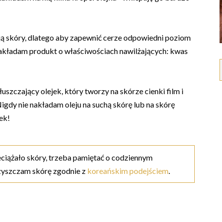
żają skóry, dlatego aby zapewnić cerze odpowiedni poziom
e nakładam produkt o właściwościach nawilżających: kwas
szczający olejek, który tworzy na skórze cienki film i
igdy nie nakładam oleju na suchą skórę lub na skórę
ek!
zeciążało skóry, trzeba pamiętać o codziennym
czyszczam skórę zgodnie z
koreańskim podejściem
.