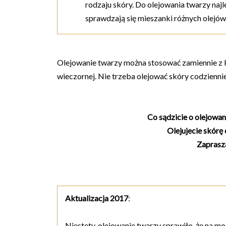
rodzaju skóry. Do olejowania twarzy naj
sprawdzają się mieszanki różnych olejów
Olejowanie twarzy można stosować zamiennie z kr
wieczornej. Nie trzeba olejować skóry codziennie
Co sądzicie o olejowa
Olejujecie skórę
Zaprasza
Aktualizacja 2017
:
Niestety, olejowanie twarzy sprawiło, że na m