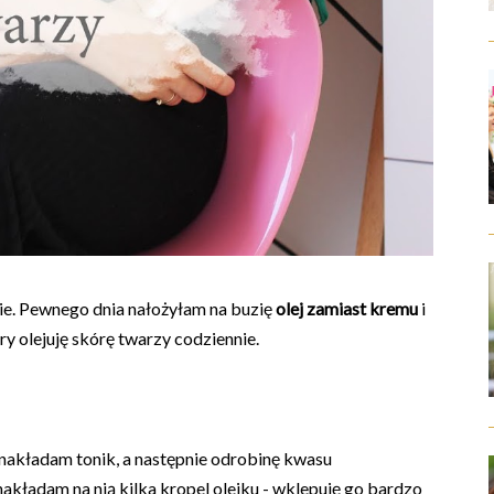
e. Pewnego dnia nałożyłam na buzię
olej zamiast kremu
i
ry olejuję skórę twarzy codziennie.
nakładam tonik, a następnie odrobinę kwasu
nakładam na nią kilka kropel olejku - wklepuję go bardzo