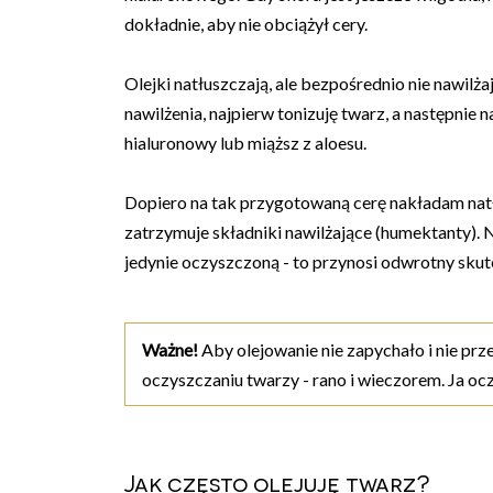
dokładnie, aby nie obciążył cery.
Olejki natłuszczają, ale bezpośrednio nie nawil
nawilżenia, najpierw tonizuję twarz, a następni
hialuronowy lub miąższ z aloesu.
Dopiero na tak przygotowaną cerę nakładam natłu
zatrzymuje składniki nawilżające (humektanty). N
jedynie oczyszczoną - to przynosi odwrotny skut
Ważne!
Aby olejowanie nie zapychało i nie pr
oczyszczaniu twarzy - rano i wieczorem. Ja o
Jak często olejuję twarz?