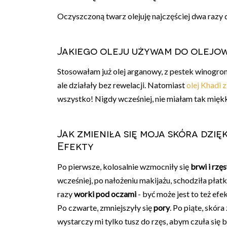
Oczyszczoną twarz olejuję najczęściej dwa razy d
Jakiego oleju używam do olejo
Stosowałam już olej arganowy, z pestek winogron, o
ale działały bez rewelacji. Natomiast
olej Khadi z 
wszystko! Nigdy wcześniej, nie miałam tak miękkie
Jak zmieniła się moja skóra dz
Efekty
Po pierwsze, kolosalnie wzmocniły się
brwi i rzę
wcześniej, po nałożeniu makijażu, schodziła płatka
razy
worki pod oczami
- być może jest to też ef
Po czwarte, zmniejszyły się
pory
. Po piąte, skór
wystarczy mi tylko tusz do rzęs, abym czuła się b