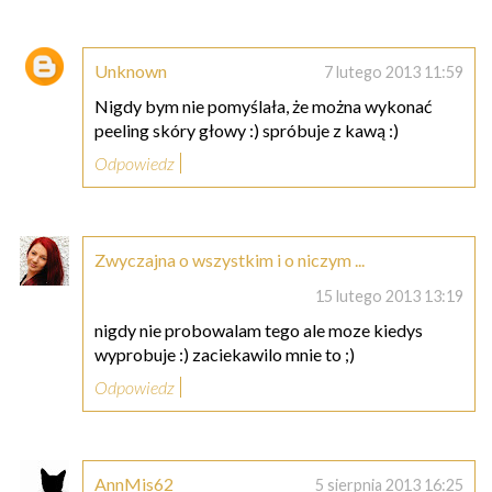
Unknown
7 lutego 2013 11:59
Nigdy bym nie pomyślała, że można wykonać
peeling skóry głowy :) spróbuje z kawą :)
Odpowiedz
Zwyczajna o wszystkim i o niczym ...
15 lutego 2013 13:19
nigdy nie probowalam tego ale moze kiedys
wyprobuje :) zaciekawilo mnie to ;)
Odpowiedz
AnnMis62
5 sierpnia 2013 16:25