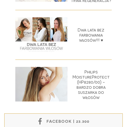
trwa regeneracja?
Dwa lata bez
farbowania
włosów!!! ♥
Philips
MoistureProtect
(HP8280/00) -
bardzo dobra
suszarka do
włosów
FACEBOOK | 23.300