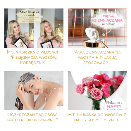
Moja książka o włosach:
Mąka ziemniaczana na
"Pielęgnacja włosów.
włosy - hit! Jak ją
Podręcznik...
stosować?...
Oczyszczanie włosów -
Hit: Płukanka do włosów z
jak to robić poprawnie?...
nafty kosmetycznej...