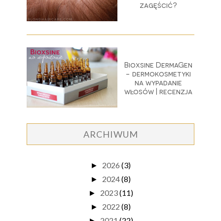
zagęścić?
Bioxsine DermaGen
- dermokosmetyki
na wypadanie
włosów | recenzja
ARCHIWUM
2026
(3)
►
2024
(8)
►
2023
(11)
►
2022
(8)
►
2021
(22)
►