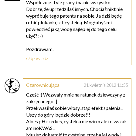
Współczuje. Tyle pracy i na nic wszystko.
Dobrze, że uprzedziłaś innych. Chociaż nikt nie
wypróbuje tego patentu na sobie. Ja dziś będę
robić płukankę z l-cysteiną. Mogłabyś mi
powiedzieć jaką wodę najlepiej do tego celu
użyć? :-)
Pozdrawiam.
Odpowiedz
Czarownicująca
21 kwietnia 2012 11:55
Cześć :) Wezwały mnie na ratunek dziewczyny z
zakręconego ;]
Przekwasiłaś sobie włosy, stąd efekt spalenia...
Uszy do góry, będzie dobrze!!!
Aloes pH rzędu 5, cysteina nie wiem ale to wszak
aminoKWAS...
Musisz dokarmić tę cysteinę, trzeba jej wody i