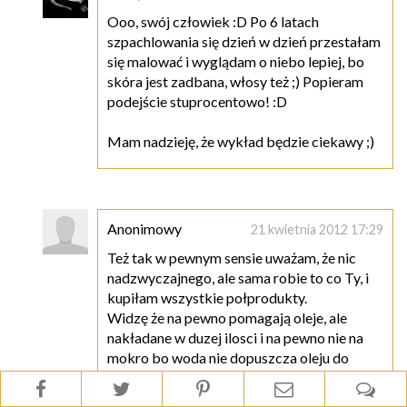
Ooo, swój człowiek :D Po 6 latach
szpachlowania się dzień w dzień przestałam
się malować i wyglądam o niebo lepiej, bo
skóra jest zadbana, włosy też ;) Popieram
podejście stuprocentowo! :D
Mam nadzieję, że wykład będzie ciekawy ;)
Anonimowy
21 kwietnia 2012 17:29
Też tak w pewnym sensie uważam, że nic
nadzwyczajnego, ale sama robie to co Ty, i
kupiłam wszystkie połprodukty.
Widzę że na pewno pomagają oleje, ale
nakładane w duzej ilosci i na pewno nie na
mokro bo woda nie dopuszcza oleju do
włosa, i olej tylko spływa po niej.
Silikony są w porządku, ochraniają wlosy,bez