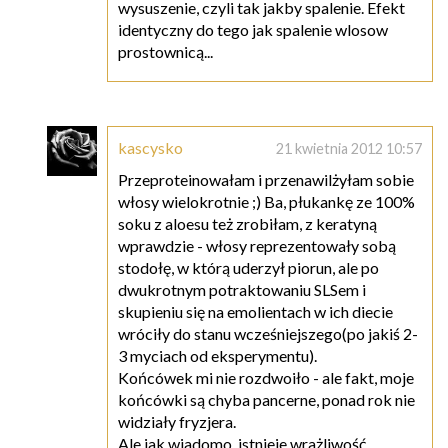
wysuszenie, czyli tak jakby spalenie. Efekt
identyczny do tego jak spalenie wlosow
prostownicą...
kascysko
21 kwietnia 2012 10:57
Przeproteinowałam i przenawilżyłam sobie
włosy wielokrotnie ;) Ba, płukankę ze 100%
soku z aloesu też zrobiłam, z keratyną
wprawdzie - włosy reprezentowały sobą
stodołę, w którą uderzył piorun, ale po
dwukrotnym potraktowaniu SLSem i
skupieniu się na emolientach w ich diecie
wróciły do stanu wcześniejszego(po jakiś 2-
3 myciach od eksperymentu).
Końcówek mi nie rozdwoiło - ale fakt, moje
końcówki są chyba pancerne, ponad rok nie
widziały fryzjera.
Ale jak wiadomo, istnieje wrażliwość