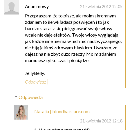
Anonimowy
21 kwietnia 2012 12:05
Przepraszam, że to piszę, ale moim skromnym
zdaniem to ile wkładasz poświęceń i to jak
bardzo starasz się pielęgnować swoje włosy
wcale nie daje efektów. Twoje włosy wyglądają
jak każde inne nie ma w nich nic nadzwyczajnego,
nie biją jakimś zdrowym blaskiem. Uważam, że
dajesz na nie zbyt dużo rzeczy. Moim zdaniem
marnujesz tylko czas i pieniądze.
JellyBelly.
Odpowiedz
Odpowiedzi
Natalia | blondhaircare.com
21 kwietnia 2012 12:18
1. Nie musisz przepraszać;P