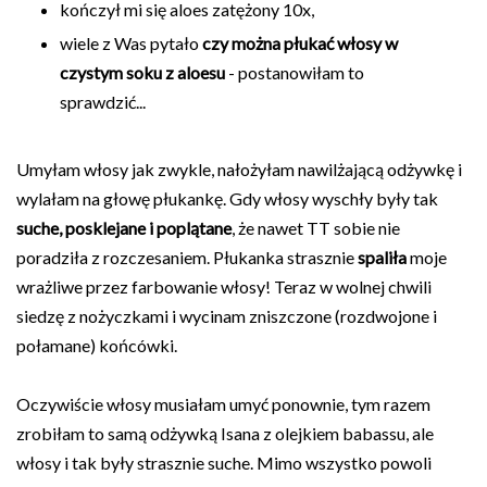
kończył mi się aloes zatężony 10x,
wiele z Was pytało
czy można płukać włosy w
czystym soku z aloesu
- postanowiłam to
sprawdzić...
Umyłam włosy jak zwykle, nałożyłam nawilżającą odżywkę i
wylałam na głowę płukankę. Gdy włosy wyschły były tak
suche, posklejane i poplątane
, że nawet TT sobie nie
poradziła z rozczesaniem. Płukanka strasznie
spaliła
moje
wrażliwe przez farbowanie włosy! Teraz w wolnej chwili
siedzę z nożyczkami i wycinam zniszczone (rozdwojone i
połamane) końcówki.
Oczywiście włosy musiałam umyć ponownie, tym razem
zrobiłam to samą odżywką Isana z olejkiem babassu, ale
włosy i tak były strasznie suche. Mimo wszystko powoli