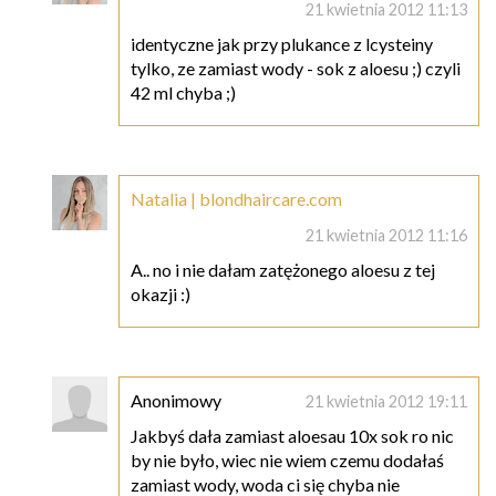
21 kwietnia 2012 11:13
identyczne jak przy plukance z lcysteiny
tylko, ze zamiast wody - sok z aloesu ;) czyli
42 ml chyba ;)
Natalia | blondhaircare.com
21 kwietnia 2012 11:16
A.. no i nie dałam zatężonego aloesu z tej
okazji :)
Anonimowy
21 kwietnia 2012 19:11
Jakbyś dała zamiast aloesau 10x sok ro nic
by nie było, wiec nie wiem czemu dodałaś
zamiast wody, woda ci się chyba nie