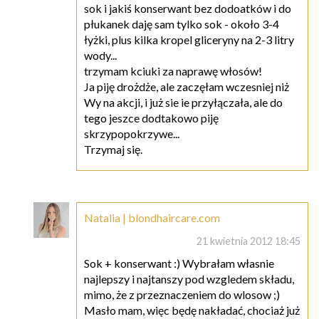
sok i jakiś konserwant bez dodoatków i do
płukanek daję sam tylko sok - około 3-4
łyżki, plus kilka kropel gliceryny na 2-3 litry
wody...
trzymam kciuki za naprawę włosów!
Ja piję drożdże, ale zaczęłam wczesniej niż
Wy na akcji, i już sie ie przyłączała, ale do
tego jeszce dodtakowo piję
skrzypopokrzywe...
Trzymaj się.
Natalia | blondhaircare.com
21 kwietnia 2012 18:45
Sok + konserwant :) Wybrałam własnie
najlepszy i najtanszy pod wzgledem składu,
mimo, że z przeznaczeniem do wlosow ;)
Masło mam, więc będę nakładać, chociaż już