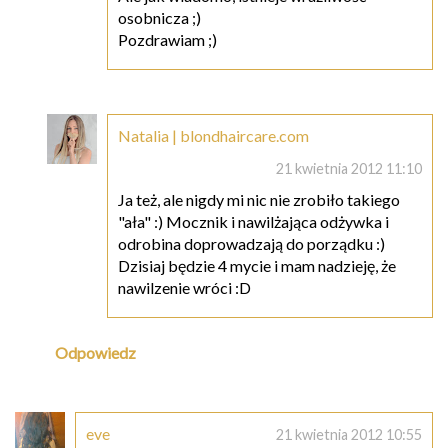
osobnicza ;)
Pozdrawiam ;)
Natalia | blondhaircare.com
21 kwietnia 2012 11:10
Ja też, ale nigdy mi nic nie zrobiło takiego
"ała" :) Mocznik i nawilżająca odżywka i
odrobina doprowadzają do porządku :)
Dzisiaj będzie 4 mycie i mam nadzieję, że
nawilzenie wróci :D
Odpowiedz
eve
21 kwietnia 2012 10:55