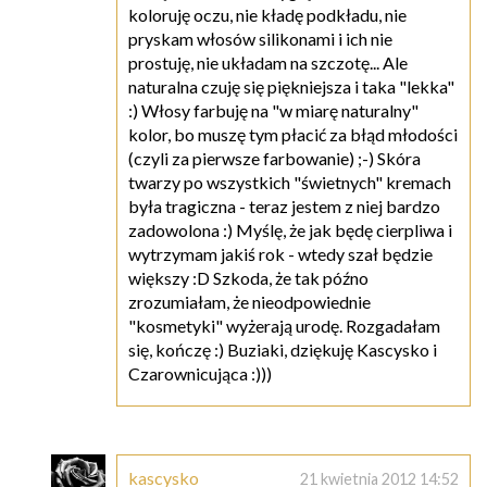
koloruję oczu, nie kładę podkładu, nie
pryskam włosów silikonami i ich nie
prostuję, nie układam na szczotę... Ale
naturalna czuję się piękniejsza i taka "lekka"
:) Włosy farbuję na "w miarę naturalny"
kolor, bo muszę tym płacić za błąd młodości
(czyli za pierwsze farbowanie) ;-) Skóra
twarzy po wszystkich "świetnych" kremach
była tragiczna - teraz jestem z niej bardzo
zadowolona :) Myślę, że jak będę cierpliwa i
wytrzymam jakiś rok - wtedy szał będzie
większy :D Szkoda, że tak późno
zrozumiałam, że nieodpowiednie
"kosmetyki" wyżerają urodę. Rozgadałam
się, kończę :) Buziaki, dziękuję Kascysko i
Czarownicująca :)))
kascysko
21 kwietnia 2012 14:52