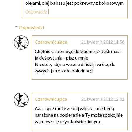
olejami, olej babasu jest pokrewny z kokosowym
Odpowiedz
Odpowiedzi
Czarownicująca
21 kwietnia 2012 11:58
Chętnie Ci pomogę dokładniej :> Jeśli masz
jakieś pytania - pisz u mnie
Niestety idę na wesele dzisiaj i wrócę do
żywych jutro koło poludnia ;]
Czarownicująca
21 kwietnia 2012 12:02
Aaa - weź może zepnij włoski - nie będą
narażone na pocieranie a Ty może spokojnie
zajmiesz się czymkolwiek innym...