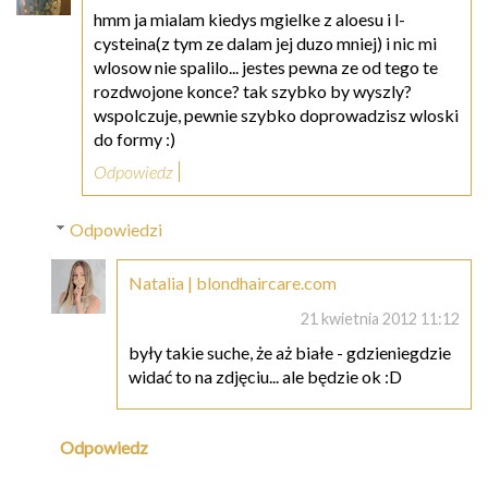
hmm ja mialam kiedys mgielke z aloesu i l-
cysteina(z tym ze dalam jej duzo mniej) i nic mi
wlosow nie spalilo... jestes pewna ze od tego te
rozdwojone konce? tak szybko by wyszly?
wspolczuje, pewnie szybko doprowadzisz wloski
do formy :)
Odpowiedz
Odpowiedzi
Natalia | blondhaircare.com
21 kwietnia 2012 11:12
były takie suche, że aż białe - gdzieniegdzie
widać to na zdjęciu... ale będzie ok :D
Odpowiedz