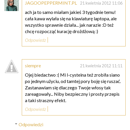
JAGOOPEPPERMINT.PL
21 kwietnia 2012 11:06
ach ja to samo miałam jakieś 3 tygodnie temu!
cała kawa wylała się na klawiaturę laptopa, ale
wszystko sprawnie działa... jak narazie :D też
chcę rozpocząć kurację drożdżową :)
Odpowiedz
siempre
21 kwietnia 2012 11:11
Ojej biedactwo :( Mi l-cysteina też zrobiła siano
po jednym użyciu, od tamtej pory boję się ruszać.
Zastanawiam się dlaczego Twoje włosy tak
zareagowały... Niby bezpieczny i prosty przepis
a taki straszny efekt.
Odpowiedz
Odpowiedzi