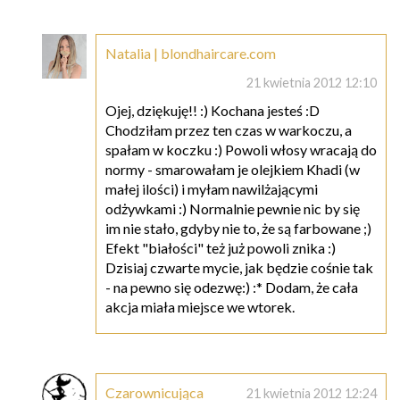
Natalia | blondhaircare.com
21 kwietnia 2012 12:10
Ojej, dziękuję!! :) Kochana jesteś :D
Chodziłam przez ten czas w warkoczu, a
spałam w koczku :) Powoli włosy wracają do
normy - smarowałam je olejkiem Khadi (w
małej ilości) i myłam nawilżającymi
odżywkami :) Normalnie pewnie nic by się
im nie stało, gdyby nie to, że są farbowane ;)
Efekt "białości" też już powoli znika :)
Dzisiaj czwarte mycie, jak będzie cośnie tak
- na pewno się odezwę:) :* Dodam, że cała
akcja miała miejsce we wtorek.
Czarownicująca
21 kwietnia 2012 12:24