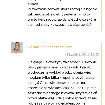
silikon.
Prawdziwie zdrowa skóra raczej nie będzie
tak piękna jak świetny puder a mimo to
warto walczyć o prawdziwie zdrową skórę
zamiast się tylko szpachlować, prawda?
Natalia | blondhaircare.com
21 kwietnia 2012 12:42
Dziękuję Dziewczyny za pomoc! :) 3 krople
oliwy już są na moich kłaczkach :) Zaraz
wychodzę na wykład o odżywianiu, więc
mogłam tylko kilka kropel nałożyć - ale to i
lepiej :) Co do silikonów - miałam na
szczęście na włosach lekki silikon (kupiłam
saszetkę mlecznego biovaxa i użyłam dzień
przed płukanką). Zdaję sobie sprawę, że nie
robię szału swoim wyglądem, bo nie