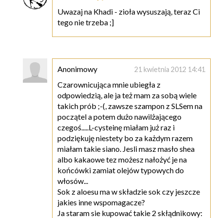
Uwazaj na Khadi - zioła wysuszają, teraz Ci
tego nie trzeba ;]
Anonimowy
21 kwietnia 2012 14:41
Czarownicująca mnie ubiegła z
odpowiedzią, ale ja też mam za sobą wiele
takich prób ;-(, zawsze szampon z SLSem na
początel a potem dużo nawilżającego
czegoś.....L-cysteinę miałam już raz i
podziękuję niestety bo za każdym razem
miałam takie siano. Jesli masz masło shea
albo kakaowe tez możesz nałożyć je na
końcówki zamiat olejów typowych do
włosów...
Sok z aloesu ma w składzie sok czy jeszcze
jakies inne wspomagacze?
Ja staram sie kupować takie 2 skłądnikowy: