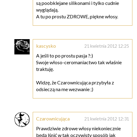
są poobklejane silikonami i tylko cudnie
wyglądają.
A tu po prostu ZDROWE, piękne włosy.
kascysko
21 kwietnia 2012 12:25
A jeśli to po prostu pasja ?:)
Swoje włoso-ceromaniactwo tak właśnie
traktuję.
Widzę, że Czarownicująca przybyła z
odsieczą na me wezwanie ;)
Czarownicująca
21 kwietnia 2012 12:31
Prawdziwie zdrowe włosy niekoniecznie
będą lśnić w tak oczywisty sposób jak