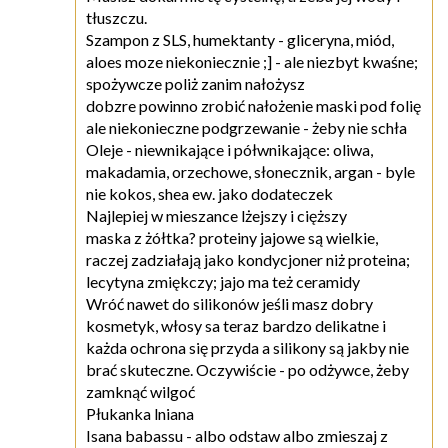
tłuszczu.
Szampon z SLS, humektanty - gliceryna, miód,
aloes moze niekoniecznie ;] - ale niezbyt kwaśne;
spożywcze poliż zanim nałożysz
dobzre powinno zrobić nałożenie maski pod folię
ale niekonieczne podgrzewanie - żeby nie schła
Oleje - niewnikające i półwnikające: oliwa,
makadamia, orzechowe, słonecznik, argan - byle
nie kokos, shea ew. jako dodateczek
Najlepiej w mieszance lżejszy i cięższy
maska z żółtka? proteiny jajowe są wielkie,
raczej zadziałają jako kondycjoner niż proteina;
lecytyna zmiękczy; jajo ma też ceramidy
Wróć nawet do silikonów jeśli masz dobry
kosmetyk, włosy sa teraz bardzo delikatne i
każda ochrona się przyda a silikony są jakby nie
brać skuteczne. Oczywiście - po odżywce, żeby
zamknąć wilgoć
Płukanka lniana
Isana babassu - albo odstaw albo zmieszaj z