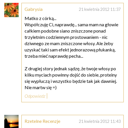
Gabrysia
21 kwietnia 2012 11:37
Matko z córką...
Współczuję Ci, naprawdę... sama mam na głowie
całkiem podobne siano zniszczone ponad
trzyletnim codziennym prostowaniem - nic
dziwnego ze mam zniszczone włosy. Ale żeby
uzyskać taki sam efekt jednorazową płukanką,
trzeba mieć naprawdę pecha...
Z drugiej story jednak sądzę, że twoje włosy po
kilku myciach powinny dojść do siebie, proteiny
się wypłuczą i wszystko będzie tak jak dawniej.
Nie martw się =)
Odpowiedz
Rzetelne Recenzje
21 kwietnia 2012 11:43