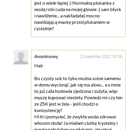
jest o wiele lepiej :) Normalna plukanka z
wodą robi cuda na mojej glowie :) sam błysk
i nawilżenie... a nakładałaś mocno
nawilżającą maskę przed płukaniem w
cysteinie?
Anonimowy
21 kwietnia 2012 19:28
Hair
Bo czysty sok to tyko można sobie samemu
w domu wycisnąć, jak się ma aloes... a u mnie
to już cała hodowla zjedzona i zużyta, więc
muszę kupować niestety. Powiedz mi czy ten
ze ZSK jest w żelu - jeśli chodzi o
konsystencję?
Hi hi i pomysleć, że zwykła woda zdrowai
włosom doda! Ja miałam ciutkę lcysteiny i
maskę nałożyłam po płukaniu, ale jakoś