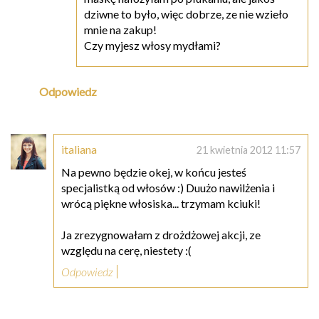
dziwne to było, więc dobrze, ze nie wzieło
mnie na zakup!
Czy myjesz włosy mydłami?
Odpowiedz
italiana
21 kwietnia 2012 11:57
Na pewno będzie okej, w końcu jesteś
specjalistką od włosów :) Duużo nawilżenia i
wrócą piękne włosiska... trzymam kciuki!
Ja zrezygnowałam z drożdżowej akcji, ze
względu na cerę, niestety :(
Odpowiedz