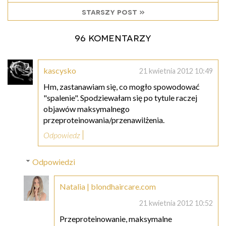
starszy post »
96 komentarzy
kascysko
21 kwietnia 2012 10:49
Hm, zastanawiam się, co mogło spowodować
"spalenie". Spodziewałam się po tytule raczej
objawów maksymalnego
przeproteinowania/przenawilżenia.
Odpowiedz
Odpowiedzi
Natalia | blondhaircare.com
21 kwietnia 2012 10:52
Przeproteinowanie, maksymalne