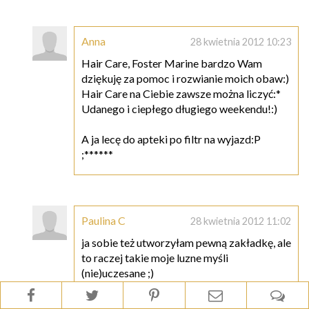
Anna
28 kwietnia 2012 10:23
Hair Care, Foster Marine bardzo Wam
dziękuję za pomoc i rozwianie moich obaw:)
Hair Care na Ciebie zawsze można liczyć:*
Udanego i ciepłego długiego weekendu!:)
A ja lecę do apteki po filtr na wyjazd:P
;******
Paulina C
28 kwietnia 2012 11:02
ja sobie też utworzyłam pewną zakładkę, ale
to raczej takie moje luzne myśli
(nie)uczesane ;)
ale jedno Ci powiem. Haters gonna hate. I
teraz jestes w opozycji blogowej razem ze