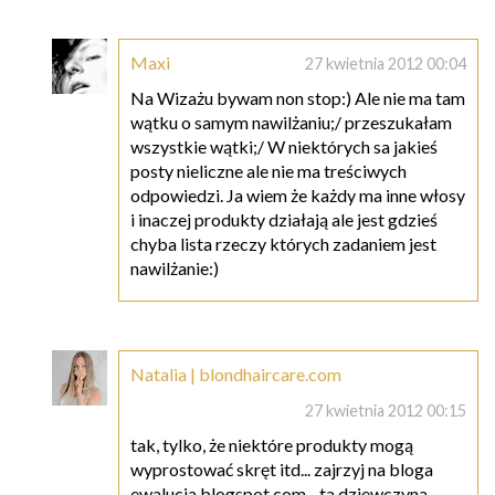
Maxi
27 kwietnia 2012 00:04
Na Wizażu bywam non stop:) Ale nie ma tam
wątku o samym nawilżaniu;/ przeszukałam
wszystkie wątki;/ W niektórych sa jakieś
posty nieliczne ale nie ma treściwych
odpowiedzi. Ja wiem że każdy ma inne włosy
i inaczej produkty działają ale jest gdzieś
chyba lista rzeczy których zadaniem jest
nawilżanie:)
Natalia | blondhaircare.com
27 kwietnia 2012 00:15
tak, tylko, że niektóre produkty mogą
wyprostować skręt itd... zajrzyj na bloga
ewalucja.blogspot.com - ta dziewczyna