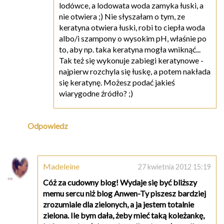
lodówce, a lodowata woda zamyka łuski, a
nie otwiera ;) Nie słyszałam o tym, ze
keratyna otwiera łuski, robi to ciepła woda
albo/i szampony o wysokim pH, właśnie po
to, aby np. taka keratyna mogła wniknąć...
Tak też się wykonuje zabiegi keratynowe -
najpierw rozchyla się łuskę, a potem nakłada
się keratynę. Możesz podać jakieś
wiarygodne źródło? ;)
Odpowiedz
Madeleine
27 kwietnia 2012 15:19
Cóż za cudowny blog! Wydaje się być bliższy
memu sercu niż blog Anwen-Ty piszesz bardziej
zrozumiale dla zielonych, a ja jestem totalnie
zielona. Ile bym dała, żeby mieć taką koleżankę,