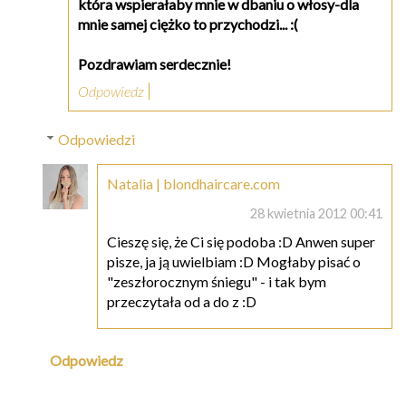
która wspierałaby mnie w dbaniu o włosy-dla
mnie samej ciężko to przychodzi... :(
Pozdrawiam serdecznie!
Odpowiedz
Odpowiedzi
Natalia | blondhaircare.com
28 kwietnia 2012 00:41
Cieszę się, że Ci się podoba :D Anwen super
pisze, ja ją uwielbiam :D Mogłaby pisać o
"zeszłorocznym śniegu" - i tak bym
przeczytała od a do z :D
Odpowiedz