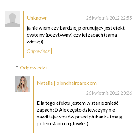
Unknown
26 kwietnia 2012 22:55
ja nie wiem czy bardziej piorunujący jest efekt
cysteiny (pozytywny) czy jej zapach (sama
wiesz;))
Odpowiedz
Odpowiedzi
Natalia | blondhaircare.com
26 kwietnia 2012 23:26
Dla tego efektu jestem w stanie znieść
zapach :D Ale często dziewczyny nie
nawilżają włosów przed płukanką i mają
potem siano na głowie :(