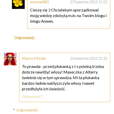
wonka080
27 kwietnia 2012 11:52
Cieszę się :) Chciałabym uporządkować
moją wiedzę zdobytą m.in. na Twoim blogu i
blogu Anwen.
Odpowiedz
Marta Misiak
26 kwietnia 2012 22:32
To prawda - przed płukanką z l-cysteiną trzeba
dobrze nawilżyć włosy! Maseczka z Alterry
świetnie się w tym sprawdza. Mi ta płukanka
bardzo ładnie nabłyszczyła włosy i nawet
przedłużyła ich świeżość.
Odpowiedz
Odpowiedzi