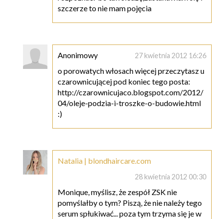
szczerze to nie mam pojęcia
Anonimowy
27 kwietnia 2012 16:26
o porowatych włosach więcej przeczytasz u
czarownicującej pod koniec tego posta:
http://czarownicujaco.blogspot.com/2012/
04/oleje-podzia-i-troszke-o-budowie.html
:)
Natalia | blondhaircare.com
28 kwietnia 2012 00:30
Monique, myślisz, że zespół ZSK nie
pomyślałby o tym? Piszą, że nie należy tego
serum spłukiwać... poza tym trzyma się je w