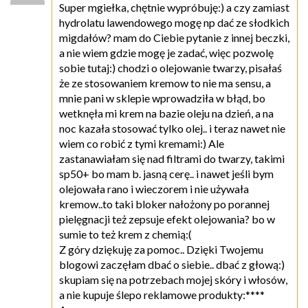
Super mgiełka, chętnie wypróbuję:) a czy zamiast
hydrolatu lawendowego mogę np dać ze słodkich
migdałów? mam do Ciebie pytanie z innej beczki,
a nie wiem gdzie mogę je zadać, więc pozwolę
sobie tutaj:) chodzi o olejowanie twarzy, pisałaś
że ze stosowaniem kremow to nie ma sensu, a
mnie pani w sklepie wprowadziła w błąd, bo
wetknęła mi krem na bazie oleju na dzień, a na
noc kazała stosować tylko olej.. i teraz nawet nie
wiem co robić z tymi kremami:) Ale
zastanawiałam się nad filtrami do twarzy, takimi
sp50+ bo mam b. jasną cerę.. i nawet jeśli bym
olejowała rano i wieczorem i nie używała
kremow..to taki bloker nałożony po porannej
pielęgnacji też zepsuje efekt olejowania? bo w
sumie to też krem z chemią:(
Z góry dziękuję za pomoc.. Dzięki Twojemu
blogowi zaczęłam dbać o siebie.. dbać z głową:)
skupiam się na potrzebach mojej skóry i włosów,
a nie kupuje ślepo reklamowe produkty:****