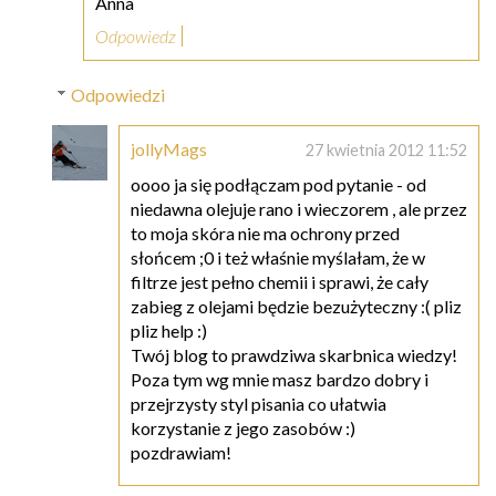
Anna
Odpowiedz
Odpowiedzi
jollyMags
27 kwietnia 2012 11:52
oooo ja się podłączam pod pytanie - od
niedawna olejuje rano i wieczorem , ale przez
to moja skóra nie ma ochrony przed
słońcem ;0 i też właśnie myślałam, że w
filtrze jest pełno chemii i sprawi, że cały
zabieg z olejami będzie bezużyteczny :( pliz
pliz help :)
Twój blog to prawdziwa skarbnica wiedzy!
Poza tym wg mnie masz bardzo dobry i
przejrzysty styl pisania co ułatwia
korzystanie z jego zasobów :)
pozdrawiam!