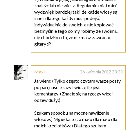
znaleźć lub nie wiesz. Regulamin miał mieć
wydźwięk bardziej taki, że każde włosy są
inne i dlatego każdy musi podejść
indywidualnie do swoich, a nie kopiować
bezmyślnie tego co my robimy ze swoimi...
nie chodziło o to, że nie masz zawracać
gitary :P
Maxi
26 kwietnia 2012 23:33
Ja wiem:) Tylko często czytam wasze posty
po paręnaście razy i widzę ile jest
komentarzy:) Znacie się na rzeczy więc i
odzew duży:)
Szukam sposobu na mocne nawilżenie
włosów:) Mgiełka to za mało dla mało dla
moich kręciołków:) Dlatego szukam