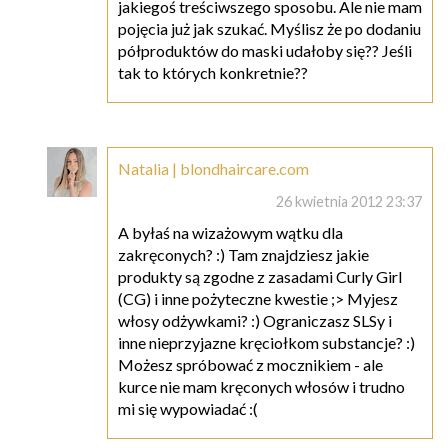
jakiegoś treściwszego sposobu. Ale nie mam
pojęcia już jak szukać. Myślisz że po dodaniu
półproduktów do maski udałoby się?? Jeśli
tak to których konkretnie??
Natalia | blondhaircare.com
26 kwietnia 2012 23:37
A byłaś na wizażowym wątku dla
zakręconych? :) Tam znajdziesz jakie
produkty są zgodne z zasadami Curly Girl
(CG) i inne pożyteczne kwestie ;> Myjesz
włosy odżywkami? :) Ograniczasz SLSy i
inne nieprzyjazne kręciołkom substancje? :)
Możesz spróbować z mocznikiem - ale
kurce nie mam kręconych włosów i trudno
mi się wypowiadać :(