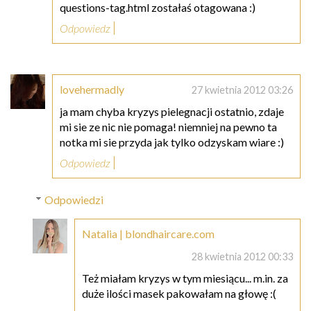
questions-tag.html zostałaś otagowana :)
Odpowiedz
lovehermadly
27 kwietnia 2012 03:26
ja mam chyba kryzys pielegnacji ostatnio, zdaje
mi sie ze nic nie pomaga! niemniej na pewno ta
notka mi sie przyda jak tylko odzyskam wiare :)
Odpowiedz
Odpowiedzi
Natalia | blondhaircare.com
28 kwietnia 2012 00:33
Też miałam kryzys w tym miesiącu... m.in. za
duże ilości masek pakowałam na głowę :(