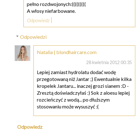
pełno rozdwojonych:(((((((((
A włosy niefarbowane.
Odpowiedz
Odpowiedzi
Natalia | blondhaircare.com
28 kwietnia 2012 00:35
Lepiej zamiast hydrolatu dodać wodę
przegotowaną niż Jantar ;) Ewentualnie kilka
kropelek Jantaru... inaczej grozi sianem :D -
Zresztą doświadczyłaś :) Sok z aloesu lepiej
rozcieńczyć z wodą... po dłuższym
stosowaniu może wysuszyć :(
Odpowiedz