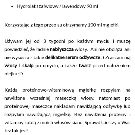
Hydrolat szałwiowy / lawendowy 90 ml
Korzystając z tego przepisu otrzymamy 100 ml mgiełki.
Używam jej od 3 tygodni po każdym myciu i muszę
powiedzieć, że ładnie
nabłyszcza
włosy. Ani nie obciąża, ani
nie wysusza - takie
delikatne serum odżywcze
:) Zraszam nią
włosy i skalp
po umyciu, a także
twarz
przed nałożeniem
olejku :D
Każdą proteinowo-witaminową mgiełkę rozpylam na
nawilżone wcześniej maseczką włosy, natomiast po
proteinowej maseczce nakładam nawilżającą odżywkę lub
rozpylam nawilżającą mgiełkę. Bez nawilżenia proteiny i
witaminy robią z moich włosów siano. Sprawdźcie czy u Was
też tak jest!