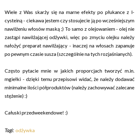
Wiele z Was skarży się na marne efekty po płukance z l-
cysteiną - ciekawa jestem czy stosujecie ją po wcześniejszym
nawilżeniu włosów maską ;) To samo z olejowaniem - olej nie
zastąpi nawilżającej odżywki, więc po zmyciu olejku należy
nałożyć preparat nawilżający - inaczej na włosach zapanuje
po pewnym czasie susza (szczególnie na tych rozjaśnianych).
Często pytacie mnie w jakich proporcjach tworzyć m.in.
mgiełki - dzięki temu przepisowi widać, że należy dodawać
minimalne ilości półproduktów (należy zachowywać zalecane
stężenie) :)
Całuski przedweekendowe! :)
Tagi:
odżywka