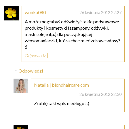
wonka080
26 kwietnia 2012 22:27
A może mogłabyś odświeżyć takie podstawowe
produkty i kosmetyki (szampony, odżywki,
maski, oleje itp.) dla początkującej
włosomaniaczki, która chce mieć zdrowe włosy?
:)
Odpowiedz
Odpowiedzi
Natalia | blondhaircare.com
26 kwietnia 2012 22:30
Zrobię taki wpis niedługo! :)