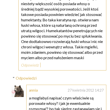
niestety większość osób posiada włosy o
średniej bądź wysokiej porowatości. Jeśli ktoś
takowe posiada powinien wiedzieć jak stosować
humektanty. Bo taka keratyna np. otwiera nam
łuski włosa, które są naturlaną ochroną przed
utratą wilgoci. Humekatantów penetrujących nie
powinno się stosować po myciu bez spłukiwania.
One dodtakowwo rozwierają łuski włosa i nic nie
chroni wilgoci wewnątrz włosa. Takie mgiełki,
moim zdaniem, powinno się stosować albo przed
myciem albo przed nałożeniem maski
Odpowiedz
Odpowiedzi
annia
27 kwietnia 2012 14:27
a mogłabyś napisać czym właściwie są
porowate włosy? i jak je ewentualnie
rozpoznać? bo tak siedzę,zastanawiam się i