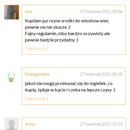
eve
27 kwietnia 2012 09:06
Kupilam juz rozne srodki do wloskow wiec
pewnie sie nie skusze :)
Fajny regulamin, niby bardzo oczywisty ale
pewnie bedzie przydatny :)
Odpowiedz
Margaretka
27 kwietnia 2012 09:18
jakoś nie mogę przekonać się do mgiełek, co
kupię, ląduje w kącie i czeka na lepsze czasy :)
Odpowiedz
Anna
27 kwietnia 2012 10:03