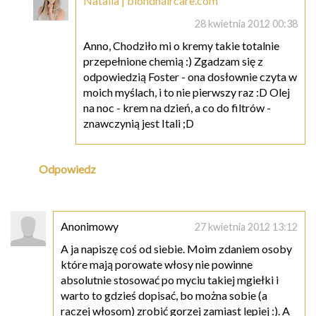
Natalia | blondhaircare.com
28 kwietnia 2012 00:38
Anno, Chodziło mi o kremy takie totalnie
przepełnione chemią :) Zgadzam się z
odpowiedzią Foster - ona dosłownie czyta w
moich myślach, i to nie pierwszy raz :D Olej
na noc - krem na dzień, a co do filtrów -
znawczynią jest Itali ;D
Odpowiedz
Anonimowy
27 kwietnia 2012 13:12
A ja napiszę coś od siebie. Moim zdaniem osoby
które mają porowate włosy nie powinne
absolutnie stosować po myciu takiej mgiełki i
warto to gdzieś dopisać, bo można sobie (a
raczej włosom) zrobić gorzej zamiast lepiej :). A