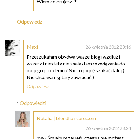
Wiem co czujesz :*
Odpowiedz
Maxi
26 kwietnia 2012 23:16
Przeszukałam obydwa wasze blogi wzdłuż i
wszerz i niestety nie znalazłam rozwiązania do
mojego problemu;/ Nic to pójdę szukać dalej:)
Nie chce wam gitary zawracać:)
Odpowiedz
Odpowiedzi
Natalia | blondhaircare.com
26 kwietnia 2012 23:24
Yyy? Śmiało pytaj jeśli czegoś nie możesz