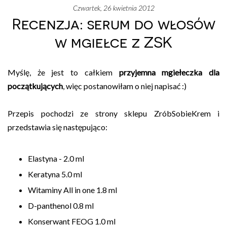
czwartek, 26 kwietnia 2012
Recenzja: serum do włosów
w mgiełce z ZSK
Myślę, że jest to całkiem
przyjemna mgiełeczka dla
początkujących
, więc postanowiłam o niej napisać :)
Przepis pochodzi ze strony sklepu ZróbSobieKrem i
przedstawia się następująco:
Elastyna - 2.0 ml
Keratyna 5.0 ml
Witaminy All in one 1.8 ml
D-panthenol 0.8 ml
Konserwant FEOG 1.0 ml