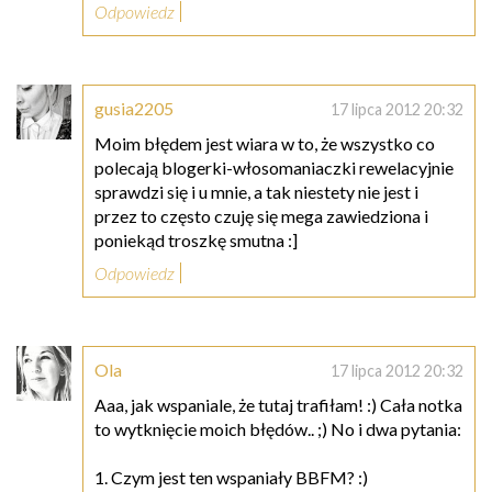
Odpowiedz
gusia2205
17 lipca 2012 20:32
Moim błędem jest wiara w to, że wszystko co
polecają blogerki-włosomaniaczki rewelacyjnie
sprawdzi się i u mnie, a tak niestety nie jest i
przez to często czuję się mega zawiedziona i
poniekąd troszkę smutna :]
Odpowiedz
Ola
17 lipca 2012 20:32
Aaa, jak wspaniale, że tutaj trafiłam! :) Cała notka
to wytknięcie moich błędów.. ;) No i dwa pytania:
1. Czym jest ten wspaniały BBFM? :)