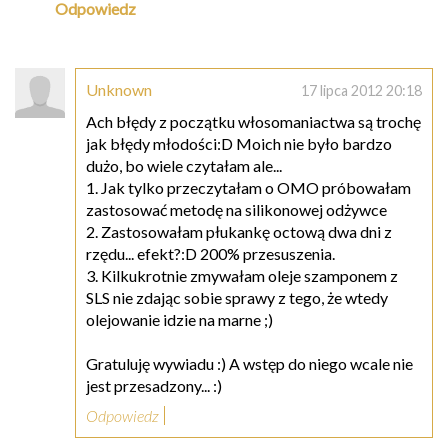
Odpowiedz
Unknown
17 lipca 2012 20:18
Ach błędy z początku włosomaniactwa są trochę
jak błędy młodości:D Moich nie było bardzo
dużo, bo wiele czytałam ale...
1. Jak tylko przeczytałam o OMO próbowałam
zastosować metodę na silikonowej odżywce
2. Zastosowałam płukankę octową dwa dni z
rzędu... efekt?:D 200% przesuszenia.
3. Kilkukrotnie zmywałam oleje szamponem z
SLS nie zdając sobie sprawy z tego, że wtedy
olejowanie idzie na marne ;)
Gratuluję wywiadu :) A wstęp do niego wcale nie
jest przesadzony... :)
Odpowiedz