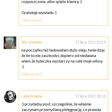
rozpuszczone, albo spięte klamrą :)
Gratuluję wywiadu :)
Odpowiedz
life-blondes
17 lipca 2012 20:13
na początku też ładowałam dużo oleju, twierdząc
że im to nie zaszkodzi, dopiero od niedawna
wiem że łyżeczka wystarczy na całe moje włosy
:)
Odpowiedz
catastrophe
17 lipca 2012 20:13
;) przydatny post, szczególnie, że właśnie
zaczynam przemyślaną pielęgnację, co prawda