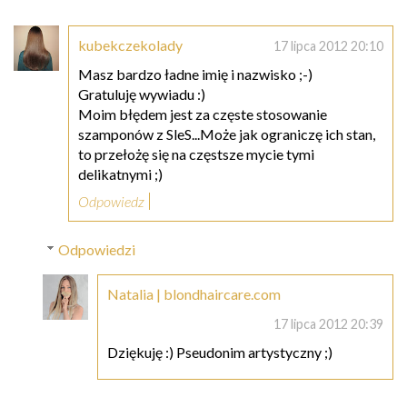
kubekczekolady
17 lipca 2012 20:10
Masz bardzo ładne imię i nazwisko ;-)
Gratuluję wywiadu :)
Moim błędem jest za częste stosowanie
szamponów z SleS...Może jak ograniczę ich stan,
to przełożę się na częstsze mycie tymi
delikatnymi ;)
Odpowiedz
Odpowiedzi
Natalia | blondhaircare.com
17 lipca 2012 20:39
Dziękuję :) Pseudonim artystyczny ;)