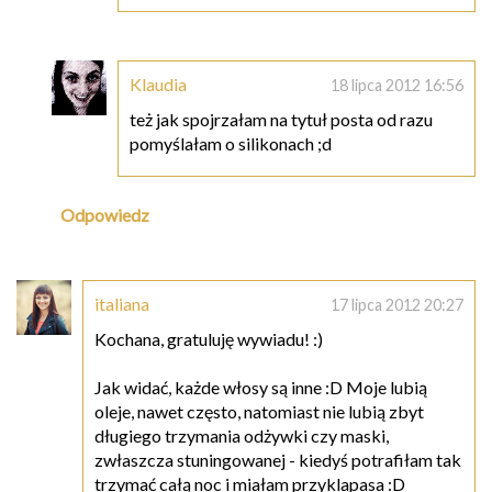
Klaudia
18 lipca 2012 16:56
też jak spojrzałam na tytuł posta od razu
pomyślałam o silikonach ;d
Odpowiedz
italiana
17 lipca 2012 20:27
Kochana, gratuluję wywiadu! :)
Jak widać, każde włosy są inne :D Moje lubią
oleje, nawet często, natomiast nie lubią zbyt
długiego trzymania odżywki czy maski,
zwłaszcza stuningowanej - kiedyś potrafiłam tak
trzymać całą noc i miałam przyklapasa :D