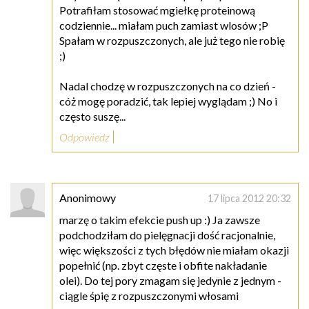
Potrafiłam stosować mgiełkę proteinową
codziennie... miałam puch zamiast wlosów ;P
Spałam w rozpuszczonych, ale już tego nie robię
;)
Nadal chodzę w rozpuszczonych na co dzień -
cóż mogę poradzić, tak lepiej wyglądam ;) No i
często suszę...
Odpowiedz
Anonimowy
17 lipca 2012 20:32
marzę o takim efekcie push up :) Ja zawsze
podchodziłam do pielęgnacji dość racjonalnie,
więc większości z tych błędów nie miałam okazji
popełnić (np. zbyt częste i obfite nakładanie
olei). Do tej pory zmagam się jedynie z jednym -
ciągle śpię z rozpuszczonymi włosami