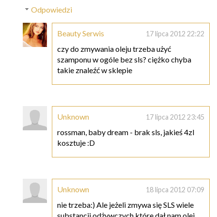
Odpowiedzi
Beauty Serwis
17 lipca 2012 22:22
czy do zmywania oleju trzeba użyć
szamponu w ogóle bez sls? ciężko chyba
takie znaleźć w sklepie
Unknown
17 lipca 2012 23:45
rossman, baby dream - brak sls, jakieś 4zl
kosztuje :D
Unknown
18 lipca 2012 07:09
nie trzeba:) Ale jeżeli zmywa się SLS wiele
substancji odżywczych które dał nam olej