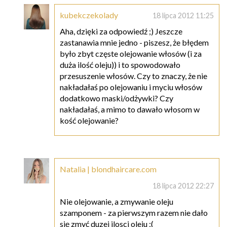
kubekczekolady
18 lipca 2012 11:25
Aha, dzięki za odpowiedź ;) Jeszcze
zastanawia mnie jedno - piszesz, że błędem
było zbyt częste olejowanie włosów (i za
duża ilość oleju)) i to spowodowało
przesuszenie włosów. Czy to znaczy, że nie
nakładałaś po olejowaniu i myciu włosów
dodatkowo maski/odżywki? Czy
nakładałaś, a mimo to dawało włosom w
kość olejowanie?
Natalia | blondhaircare.com
18 lipca 2012 22:27
Nie olejowanie, a zmywanie oleju
szamponem - za pierwszym razem nie dało
się zmyć duzej ilosci oleju :(