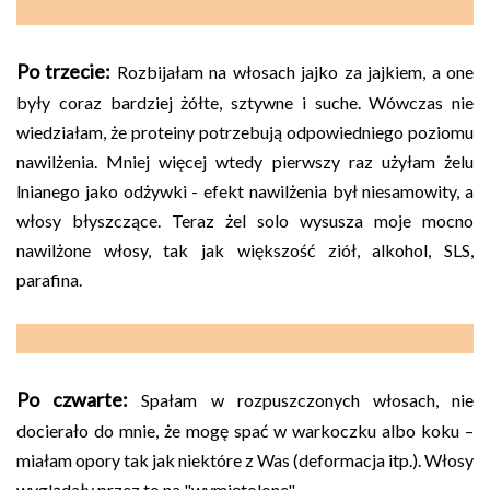
Po trzecie:
Rozbijałam na włosach jajko za jajkiem, a one
były coraz bardziej żółte, sztywne i suche. Wówczas nie
wiedziałam, że proteiny potrzebują odpowiedniego poziomu
nawilżenia. Mniej więcej wtedy pierwszy raz użyłam żelu
lnianego jako odżywki - efekt nawilżenia był niesamowity, a
włosy błyszczące. Teraz żel solo wysusza moje mocno
nawilżone włosy, tak jak większość ziół, alkohol, SLS,
parafina.
Po czwarte:
Spałam w rozpuszczonych włosach, nie
docierało do mnie, że mogę spać w warkoczku albo koku –
miałam opory tak jak niektóre z Was (deformacja itp.). Włosy
wyglądały przez to na "wymiętolone".