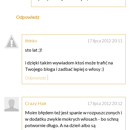
Odpowiedz
thinks
17 lipca 2012 20:11
sto lat ;)!
i dzięki takim wywiadom ktoś może trafić na
Twojego bloga i zadbać lepiej o włosy :)
Odpowiedz
Crazy Hair
17 lipca 2012 20:12
Moim błędem też jest spanie w rozpuszczonych i
w dodatku zwykle mokrych włosach - bo schną
potwornie długo. A na dzień albo są