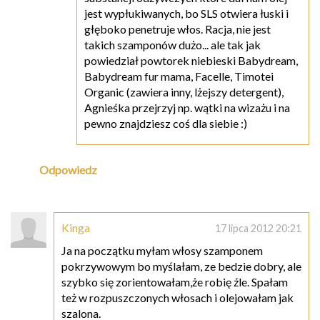
jest wypłukiwanych, bo SLS otwiera łuski i
głęboko penetruje włos. Racja, nie jest
takich szamponów dużo... ale tak jak
powiedział powtorek niebieski Babydream,
Babydream fur mama, Facelle, Timotei
Organic (zawiera inny, lżejszy detergent),
Agnieśka przejrzyj np. wątki na wizażu i na
pewno znajdziesz coś dla siebie :)
Odpowiedz
Kinga
17 lipca 2012 20:21
Ja na początku myłam włosy szamponem
pokrzywowym bo myślałam, ze bedzie dobry, ale
szybko się zorientowałam,że robię źle. Spałam
też w rozpuszczonych włosach i olejowałam jak
szalona.