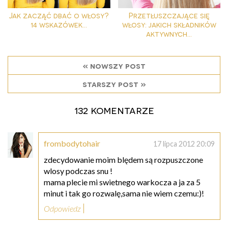
Jak zacząć dbać o włosy?
Przetłuszczające się
14 wskazówek...
włosy: jakich składników
aktywnych...
« nowszy post
starszy post »
132 komentarze
frombodytohair
17 lipca 2012 20:09
zdecydowanie moim blędem są rozpuszczone
wlosy podczas snu !
mama plecie mi swietnego warkocza a ja za 5
minut i tak go rozwalę,sama nie wiem czemu:)!
Odpowiedz