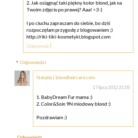
2. Jak osiągnąć taki piękny kolor blond, jak na
Twoim zdjęciu po prawej? Aaa! <3 :)
I po ciuchu zapraszam do siebie, bo dziś
rozpoczęłam przygodę z blogowaniem ;)
http://riki-tiki-kosmetyki.blogspot.com
Odpowiedz
Odpowiedzi
Natalia | blondhaircare.com
17 lipca 2012 21:05
1. BabyDream Fur mama :)
2. Color&Soin 9N miodowy blond :)
Pozdrawiam :)
Odpowiedz