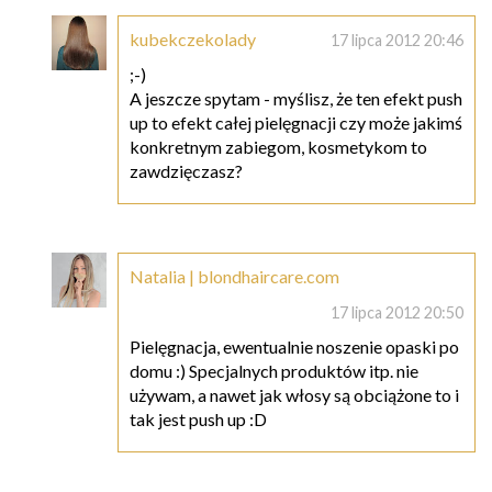
kubekczekolady
17 lipca 2012 20:46
;-)
A jeszcze spytam - myślisz, że ten efekt push
up to efekt całej pielęgnacji czy może jakimś
konkretnym zabiegom, kosmetykom to
zawdzięczasz?
Natalia | blondhaircare.com
17 lipca 2012 20:50
Pielęgnacja, ewentualnie noszenie opaski po
domu :) Specjalnych produktów itp. nie
używam, a nawet jak włosy są obciążone to i
tak jest push up :D