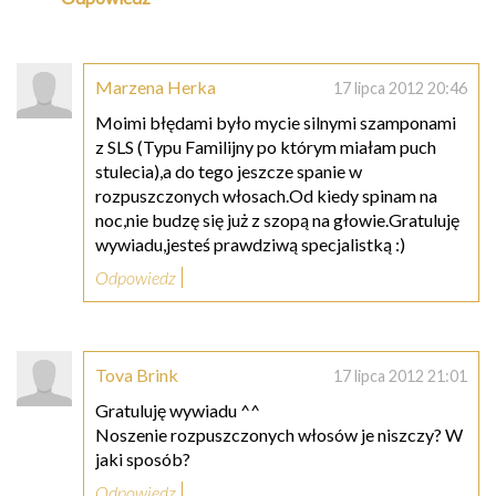
Marzena Herka
17 lipca 2012 20:46
Moimi błędami było mycie silnymi szamponami
z SLS (Typu Familijny po którym miałam puch
stulecia),a do tego jeszcze spanie w
rozpuszczonych włosach.Od kiedy spinam na
noc,nie budzę się już z szopą na głowie.Gratuluję
wywiadu,jesteś prawdziwą specjalistką :)
Odpowiedz
Tova Brink
17 lipca 2012 21:01
Gratuluję wywiadu ^^
Noszenie rozpuszczonych włosów je niszczy? W
jaki sposób?
Odpowiedz