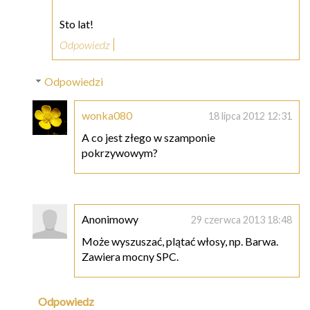
Sto lat!
Odpowiedz
Odpowiedzi
wonka080
18 lipca 2012 12:31
A co jest złego w szamponie
pokrzywowym?
Anonimowy
29 czerwca 2013 18:48
Może wyszuszać, plątać włosy, np. Barwa.
Zawiera mocny SPC.
Odpowiedz