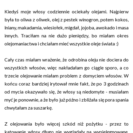
Kiedyś moje włosy codziennie ociekały olejami. Najpierw
była to oliwa z oliwek, olej z pestek winogron, potem kokos,
lniany, makadamia, wiesiołek, migdał, jojoba, awokado i masa
innych. Traciłam na nie dużo pieniędzy, bo miałam okres
olejomaniactwa i chciałam mieć wszystkie oleje świata :)
Cały czas miałam wrażenie, że odrobina oleju nie dociera do
wszystkich włosów, więc nakładałam go ciągle sporo, a co
trzecie olejowanie miałam problem z domyciem włosów. W
końcu coraz bardziej irytował mnie fakt, że po 3 godzinach
od mycia okazywało się, że włosy są niedomyte - musiałam
myć je ponownie, a że było już późno i zbliżała się pora spania
chwytałam za suszarkę.
Z olejowania było więcej szkód niż pożytku - przez to
katowanie włosy długo nie wyglądały na wypielęgnowane,