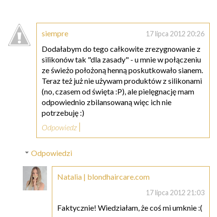
siempre
17 lipca 2012 20:26
Dodałabym do tego całkowite zrezygnowanie z
silikonów tak "dla zasady" - u mnie w połączeniu
ze świeżo położoną henną poskutkowało sianem.
Teraz też już nie używam produktów z silikonami
(no, czasem od święta :P), ale pielęgnację mam
odpowiednio zbilansowaną więc ich nie
potrzebuję :)
Odpowiedz
Odpowiedzi
Natalia | blondhaircare.com
17 lipca 2012 21:03
Faktycznie! Wiedziałam, że coś mi umknie :(