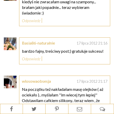
kiedyś nie zwracałam uwagi na szampony...
brałam jaki popadnie... teraz wybieram
świadomie :)
Odpowiedz
Basia86-naturalnie
17 lipca 2012 21:16
bardzo fajny, treściwy post;) gratuluje sukcesu!
Odpowiedz
wlosowaobsesja
17 lipca 2012 21:17
Na początku też nakładałam masę olejków ( aż
ociekało ).. myślałam ''im wiecej tym lepiej''
Odstawilam całkiem silikony.. teraz wiem , że
zabezpieczanie nimi końcówek jest moim
włosom niezbędne. I oczywiscie spałam w