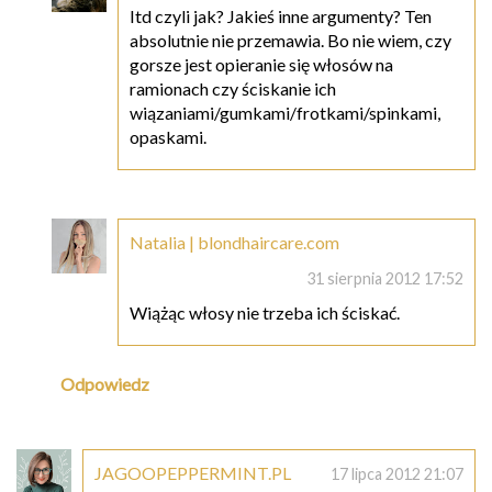
Itd czyli jak? Jakieś inne argumenty? Ten
absolutnie nie przemawia. Bo nie wiem, czy
gorsze jest opieranie się włosów na
ramionach czy ściskanie ich
wiązaniami/gumkami/frotkami/spinkami,
opaskami.
Natalia | blondhaircare.com
31 sierpnia 2012 17:52
Wiążąc włosy nie trzeba ich ściskać.
Odpowiedz
JAGOOPEPPERMINT.PL
17 lipca 2012 21:07