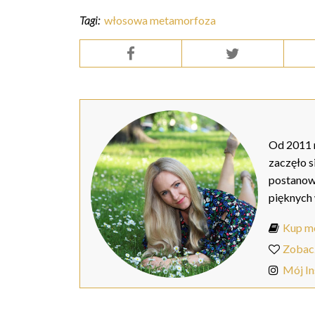
Tagi:
włosowa metamorfoza
Od 2011 r
zaczęło s
postanow
pięknych
Kup mo
Zobac
Mój I