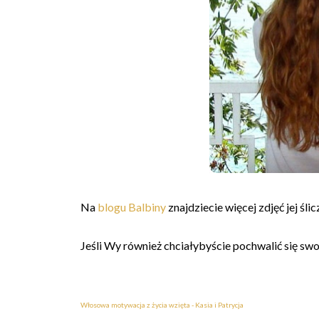
Na
blogu Balbiny
znajdziecie więcej zdjęć jej śl
Jeśli Wy również chciałybyście pochwalić się sw
Włosowa motywacja z życia wzięta - Kasia i Patrycja