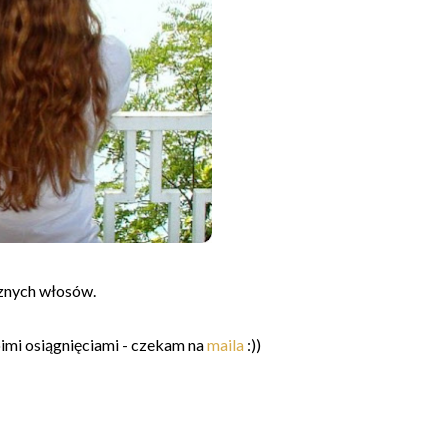
icznych włosów.
oimi osiągnięciami - czekam na
maila
:))