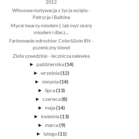
2012
Włosowa motywacja z życia wzięta -
Patrycja i Balbina
Mycie twarzy miodem | Jak myć skórę
miodem i dlacz...
Farbowanie odrostów: Color&Soin 8N -
pszeniczny blond
Zioła szwedzkie - lecznicza nalewka
października
(14)
►
września
(12)
►
sierpnia
(14)
►
lipca
(13)
►
czerwca
(8)
►
maja
(14)
►
kwietnia
(13)
►
marca
(9)
►
lutego
(11)
►