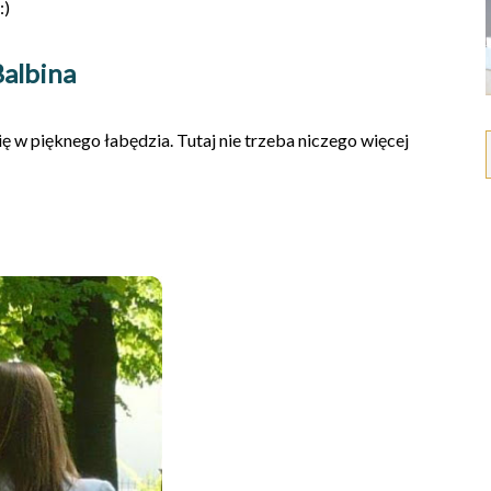
:)
Balbin
a
ę w pięknego łabędzia. Tutaj nie trzeba niczego więcej