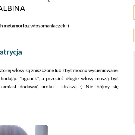
albina
h metamorfoz
włosomaniaczek :)
atrycja
 której włosy są zniszczone lub zbyt mocno wycieniowane.
 hodując "ogonek", a przecież długie włosy muszą być
i zamiast dodawać uroku - straszą :) Nie bójmy się