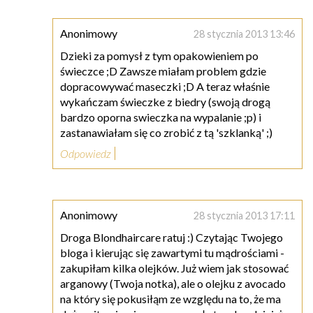
Anonimowy
28 stycznia 2013 13:46
Dzieki za pomysł z tym opakowieniem po
świeczce ;D Zawsze miałam problem gdzie
dopracowywać maseczki ;D A teraz właśnie
wykańczam świeczke z biedry (swoją drogą
bardzo oporna swieczka na wypalanie ;p) i
zastanawiałam się co zrobić z tą 'szklanką' ;)
Odpowiedz
Anonimowy
28 stycznia 2013 17:11
Droga Blondhaircare ratuj :) Czytając Twojego
bloga i kierując się zawartymi tu mądrościami -
zakupiłam kilka olejków. Już wiem jak stosować
arganowy (Twoja notka), ale o olejku z avocado
na który się pokusiłąm ze względu na to, że ma