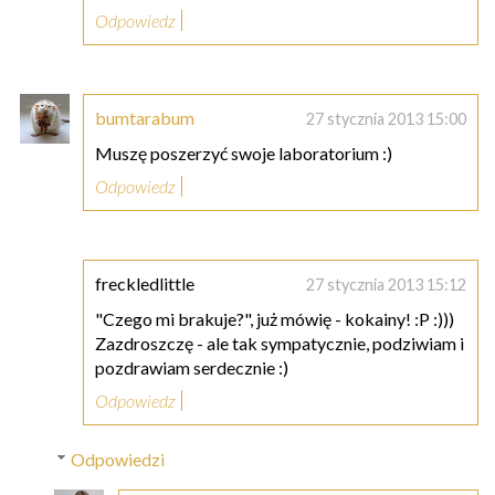
Odpowiedz
bumtarabum
27 stycznia 2013 15:00
Muszę poszerzyć swoje laboratorium :)
Odpowiedz
freckledlittle
27 stycznia 2013 15:12
"Czego mi brakuje?", już mówię - kokainy! :P :)))
Zazdroszczę - ale tak sympatycznie, podziwiam i
pozdrawiam serdecznie :)
Odpowiedz
Odpowiedzi