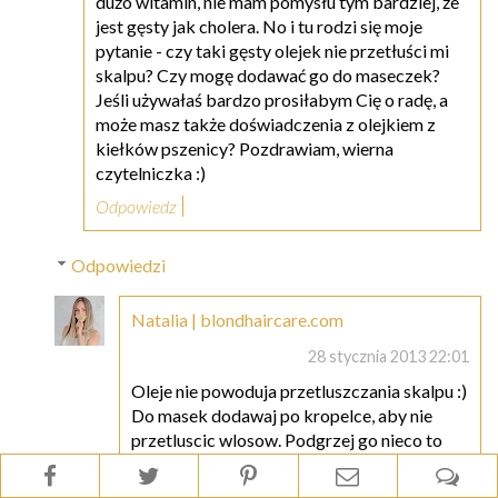
dużo witamin, nie mam pomysłu tym bardziej, że
jest gęsty jak cholera. No i tu rodzi się moje
pytanie - czy taki gęsty olejek nie przetłuści mi
skalpu? Czy mogę dodawać go do maseczek?
Jeśli używałaś bardzo prosiłabym Cię o radę, a
może masz także doświadczenia z olejkiem z
kiełków pszenicy? Pozdrawiam, wierna
czytelniczka :)
Odpowiedz
Odpowiedzi
Natalia | blondhaircare.com
28 stycznia 2013 22:01
Oleje nie powoduja przetluszczania skalpu :)
Do masek dodawaj po kropelce, aby nie
przetluscic wlosow. Podgrzej go nieco to
może będzie rzadszy. A jak nie będzie służył
- dodaj do kąpieli ;) Pozdrawiam :)