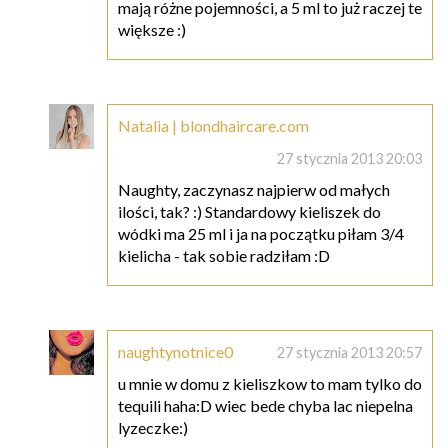
mają różne pojemności, a 5 ml to już raczej te
większe :)
Natalia | blondhaircare.com
27 stycznia 2013 20:03
Naughty, zaczynasz najpierw od małych
ilości, tak? :) Standardowy kieliszek do
wódki ma 25 ml i ja na początku piłam 3/4
kielicha - tak sobie radziłam :D
naughtynotnice0
27 stycznia 2013 20:57
u mnie w domu z kieliszkow to mam tylko do
tequili haha:D wiec bede chyba lac niepelna
lyzeczke:)