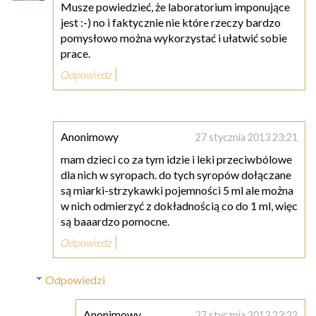
Musze powiedzieć, że laboratorium imponujące
jest :-) no i faktycznie nie które rzeczy bardzo
pomysłowo można wykorzystać i ułatwić sobie
prace.
Odpowiedz
Anonimowy
27 stycznia 2013 23:21
mam dzieci co za tym idzie i leki przeciwbólowe
dla nich w syropach. do tych syropów dołączane
są miarki-strzykawki pojemności 5 ml ale można
w nich odmierzyć z dokładnością co do 1 ml, więc
są baaardzo pomocne.
Odpowiedz
Odpowiedzi
Anonimowy
27 stycznia 2013 23:22