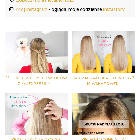
Mój Instagram
- oglądaj moje codzienne
Instastory
Modne ozdoby do włosów
Jak zacząć dbać o włosy?
z Aliexpress ♡...
14 wskazówek...
Przetłuszczające się
Pielęgnacyjne mity |