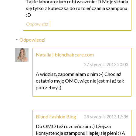
Takie laboratorium robi wrażenie :D Moje składa
się tylko z kubeczka do rozcieńczania szamponu
:D
Odpowiedz
Odpowiedzi
Natalia | blondhaircare.com
27 stycznia 2013 20:03
A widzisz, zapomniałam o nim :-) Chociaż
ostatnio myję OMO, więc nie jest mi aż tak
potrzebny ;)
Blond Fashion Blog
28 stycznia 2013 17:36
Do OMO też rozcieńczam :) Lżejsza
konsystencja szamponu i lepiej się pieni :) A