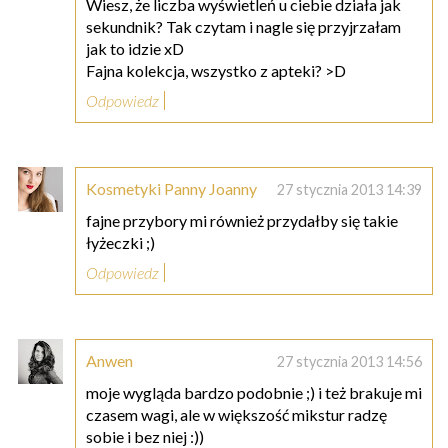
Wiesz, że liczba wyświetleń u ciebie działa jak
sekundnik? Tak czytam i nagle się przyjrzałam
jak to idzie xD
Fajna kolekcja, wszystko z apteki? >D
Odpowiedz
Kosmetyki Panny Joanny
27 stycznia 2013 14:39
fajne przybory mi również przydałby się takie
łyżeczki ;)
Odpowiedz
Anwen
27 stycznia 2013 14:56
moje wygląda bardzo podobnie ;) i też brakuje mi
czasem wagi, ale w większość mikstur radzę
sobie i bez niej :))