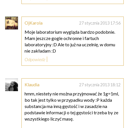
OjKarola
27 stycznia 2013 17:56
Moje laboratorium wygląda bardzo podobnie.
Mam jeszcze gogle ochronne i fartuch
laboratoryjny :D Ale to już na uczelnię, w domu
nie zakładam :D
Odpowiedz
Klaudia
27 stycznia 2013 18:12
hmm, niestety nie można przyjmować że 1g=1ml,
bo tak jest tylko w przypadku wody :P każda
substancja ma inną gęstość i w zasadzie na
podstawie informacji o tej gęstości trzeba by ze
wszystkiego liczyć masę.