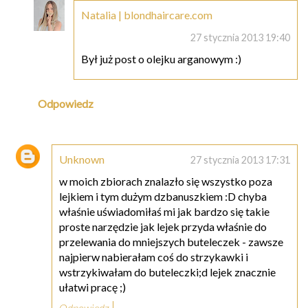
Natalia | blondhaircare.com
27 stycznia 2013 19:40
Był już post o olejku arganowym :)
Odpowiedz
Unknown
27 stycznia 2013 17:31
w moich zbiorach znalazło się wszystko poza
lejkiem i tym dużym dzbanuszkiem :D chyba
właśnie uświadomiłaś mi jak bardzo się takie
proste narzędzie jak lejek przyda właśnie do
przelewania do mniejszych buteleczek - zawsze
najpierw nabierałam coś do strzykawki i
wstrzykiwałam do buteleczki;d lejek znacznie
ułatwi pracę ;)
Odpowiedz