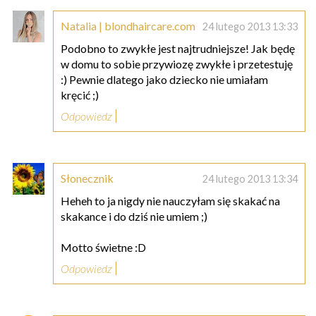
Natalia | blondhaircare.com
24 lutego 2013 13:33
Podobno to zwykłe jest najtrudniejsze! Jak będę
w domu to sobie przywiozę zwykłe i przetestuję
:) Pewnie dlatego jako dziecko nie umiałam
kręcić ;)
Odpowiedz
Słonecznik
24 lutego 2013 13:34
Heheh to ja nigdy nie nauczyłam się skakać na
skakance i do dziś nie umiem ;)
Motto świetne :D
Odpowiedz