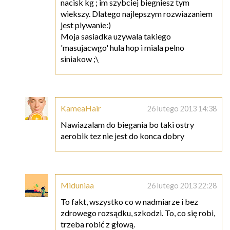
nacisk kg ; im szybciej biegniesz tym
wiekszy. Dlatego najlepszym rozwiazaniem
jest plywanie:)
Moja sasiadka uzywala takiego
'masujacwgo' hula hop i miala pelno
siniakow ;\
KameaHair
26 lutego 2013 14:38
Nawiazalam do biegania bo taki ostry
aerobik tez nie jest do konca dobry
Miduniaa
26 lutego 2013 22:28
To fakt, wszystko co w nadmiarze i bez
zdrowego rozsądku, szkodzi. To, co się robi,
trzeba robić z głową.