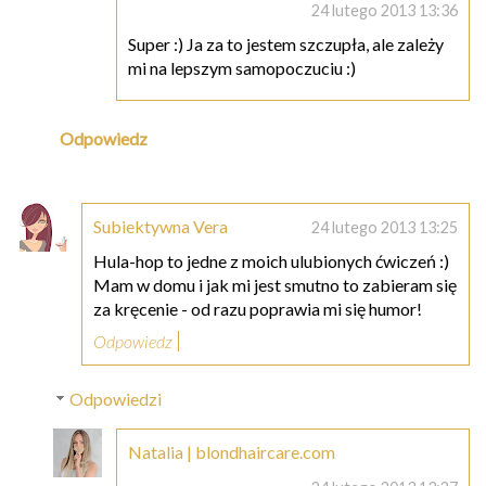
24 lutego 2013 13:36
Super :) Ja za to jestem szczupła, ale zależy
mi na lepszym samopoczuciu :)
Odpowiedz
Subiektywna Vera
24 lutego 2013 13:25
Hula-hop to jedne z moich ulubionych ćwiczeń :)
Mam w domu i jak mi jest smutno to zabieram się
za kręcenie - od razu poprawia mi się humor!
Odpowiedz
Odpowiedzi
Natalia | blondhaircare.com