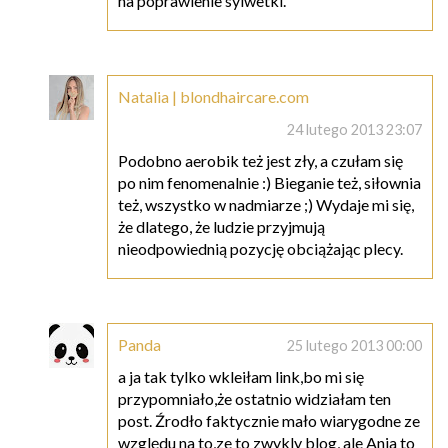
na poprawienie sylwetki.
Natalia | blondhaircare.com
24 lutego 2013 23:07
Podobno aerobik też jest zły, a czułam się
po nim fenomenalnie :) Bieganie też, siłownia
też, wszystko w nadmiarze ;) Wydaje mi się,
że dlatego, że ludzie przyjmują
nieodpowiednią pozycję obciążając plecy.
Panda
25 lutego 2013 00:00
a ja tak tylko wkleiłam link,bo mi się
przypomniało,że ostatnio widziałam ten
post. Źrodło faktycznie mało wiarygodne ze
względu na to,ze to zwykly blog, ale Ania to