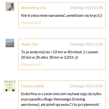
ekocentryczka
24 lutego 2013 13:58
Nie trzeba mnie namawiać, uwielbiam się kręcić:)
Odpowiedz
.Anna Tym
24 lutego 2013 13:58
To ja wolę mój las i 10 km w 40 minut ;) czasem
20 km w 2h albo 30 km w 3.20 h ;))
Odpowiedz
Fitness Junkie
24 lutego 2013 13:59
Endorfiny w czasie ćwiczeń wytwarzają się tylko
w przypadku długu tlenowego (trening
aerobowy), ale jeżeli sprawia Ci to przyjemność