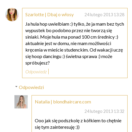
Szarlotte | Dbaj o włosy
24 lutego 2013 13:28
Ja hula hop uwielbiam :) tylko, że ja mam bez tych
wypustek bo podobno przez nie tworzą się
siniaki. Moje hula ma ponad 100 cm średnicy :)
aktualnie jest w domu, nie mam możliwości
kręcenia w mieście studenckim. Od wakacji uczę
się hoop dancingu :) świetna sprawa :) może
spróbujesz?
Odpowiedz
Odpowiedzi
Natalia | blondhaircare.com
24 lutego 2013 13:32
Ooo jak się podszkolę z kółkiem to chętnie
się tym zainteresuję :))