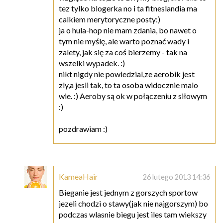
tez tylko blogerka no i ta fitneslandia ma
calkiem merytoryczne posty:)
ja o hula-hop nie mam zdania, bo nawet o
tym nie myślę, ale warto poznać wady i
zalety, jak się za coś bierzemy - tak na
wszelki wypadek. :)
nikt nigdy nie powiedzial,ze aerobik jest
zly,a jesli tak, to ta osoba widocznie malo
wie. :) Aeroby są ok w połączeniu z siłowym
:)
pozdrawiam :)
KameaHair
26 lutego 2013 14:36
Bieganie jest jednym z gorszych sportow
jezeli chodzi o stawy(jak nie najgorszym) bo
podczas wlasnie biegu jest iles tam wiekszy