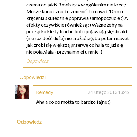
czemu od jakiś 3 meisięcy w ogóle nim nie kręcę..
Musze koniecznie to zmienić, bo nawet 10 min
kręcenia skutecznie poprawia samopoczucie :) A
efekty oczywiście również są :) Ważne żeby na
początku kiedy troche boli i pojawiają się siniaki
(nie raz dość duże) nie zrażać się, bo potem nawet
jak zrobi się większą przerwę od hula to już się
nie pojawiają - przynajmniej u mnie :)
Odpowiedz
Odpowiedzi
Remedy
24 lutego 2013 13:45
Aha a co do motta to bardzo fajne ;)
Odpowiedz