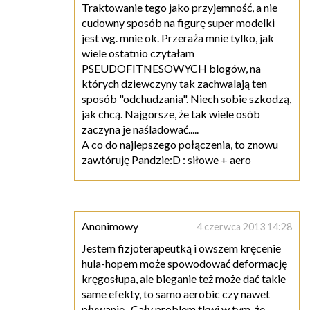
Traktowanie tego jako przyjemność, a nie
cudowny sposób na figurę super modelki
jest wg. mnie ok. Przeraża mnie tylko, jak
wiele ostatnio czytałam
PSEUDOFITNESOWYCH blogów, na
których dziewczyny tak zachwalają ten
sposób "odchudzania". Niech sobie szkodzą,
jak chcą. Najgorsze, że tak wiele osób
zaczyna je naśladować.....
A co do najlepszego połączenia, to znowu
zawtóruję Pandzie:D : siłowe + aero
Anonimowy
4 czerwca 2013 14:28
Jestem fizjoterapeutką i owszem kręcenie
hula-hopem może spowodować deformację
kręgosłupa, ale bieganie też może dać takie
same efekty, to samo aerobic czy nawet
pływanie...Cały problem tkwi w tym ,że