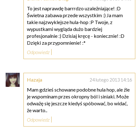
To jest naprawdę barrrdzo uzależniające! :D
Świetna zabawa przede wszystkim :) Ja mam
takie najzwyklejsze hula-hop :P Twoje, z
wypustkami wygląda dużo bardziej
profesjonalnie :) Dzisiaj kręcę - koniecznie! :D
Dzięki za przypomnienie! :*
Odpowiedz
Hazaja
24 lutego 2013 14:16
Mam gdzieś schowane podobne hula hop, ale źle
je wspominam przes okropny ból i siniaki. Może
odważę się jeszcze kiedyś spóbować, bo widać,
że warto..
Odpowiedz