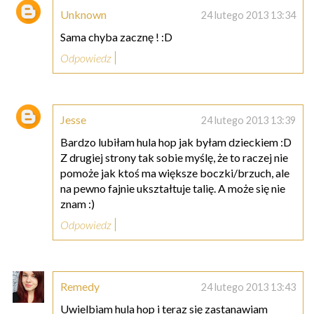
Unknown
24 lutego 2013 13:34
Sama chyba zacznę ! :D
Odpowiedz
Jesse
24 lutego 2013 13:39
Bardzo lubiłam hula hop jak byłam dzieckiem :D
Z drugiej strony tak sobie myślę, że to raczej nie
pomoże jak ktoś ma większe boczki/brzuch, ale
na pewno fajnie ukształtuje talię. A może się nie
znam :)
Odpowiedz
Remedy
24 lutego 2013 13:43
Uwielbiam hula hop i teraz się zastanawiam