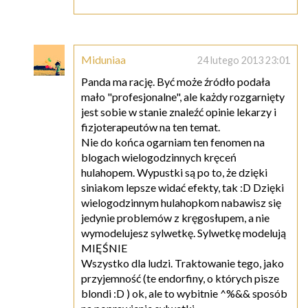
Miduniaa
24 lutego 2013 23:01
Panda ma rację. Być może źródło podała
mało "profesjonalne", ale każdy rozgarnięty
jest sobie w stanie znaleźć opinie lekarzy i
fizjoterapeutów na ten temat.
Nie do końca ogarniam ten fenomen na
blogach wielogodzinnych kręceń
hulahopem. Wypustki są po to, że dzięki
siniakom lepsze widać efekty, tak :D Dzięki
wielogodzinnym hulahopkom nabawisz się
jedynie problemów z kręgosłupem, a nie
wymodelujesz sylwetkę. Sylwetkę modelują
MIĘŚNIE
Wszystko dla ludzi. Traktowanie tego, jako
przyjemność (te endorfiny, o których pisze
blondi :D ) ok, ale to wybitnie ^%&& sposób