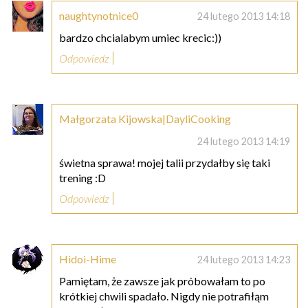
naughtynotnice0
24 lutego 2013 14:18
bardzo chcialabym umiec krecic:))
Odpowiedz
Małgorzata Kijowska|DayliCooking
24 lutego 2013 14:19
świetna sprawa! mojej talii przydałby się taki
trening :D
Odpowiedz
Hidoi-Hime
24 lutego 2013 14:23
Pamiętam, że zawsze jak próbowałam to po
krótkiej chwili spadało. Nigdy nie potrafiłąm