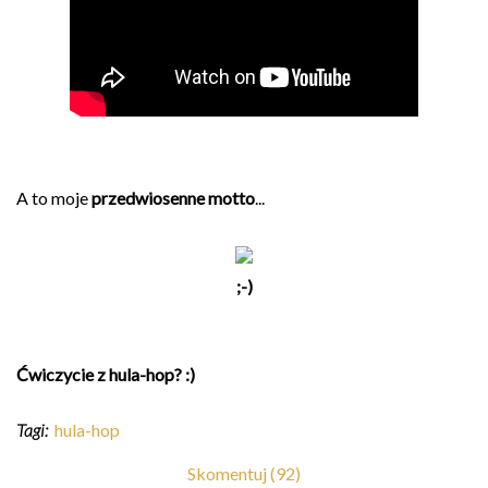
A to moje
przedwiosenne motto
...
;-)
Ćwiczycie z hula-hop? :)
Tagi:
hula-hop
Skomentuj (92)