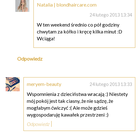
Natalia | blondhaircare.com
24 lutego 2013 13:34
W ten weekend średnio co pół godziny
chwytam za kółko i kręcę kilka minut :D
Wciąga!
Odpowiedz
meryem-beauty
24 lutego 2013 13:33
Wspomnienia z dzieciństwa wracają :) Niestety
mój pokój jest tak ciasny, że nie sądzę, że
mogłabym ćwiczyć :( Ale może gdzieś
wygospodaruję kawałek przestrzeni :)
Odpowiedz