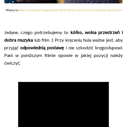
Więcej na
http://aniamaluje.blogspot.com/2012/08/czy-warto-krecic-hula-hoop-jak-je.html
Jedyne, czego potrzebujemy to
kółko, wolna przestrzeń i
dobra muzyka
lub film :) Przy kręceniu hula ważne jest, aby
przyjąć
odpowiednią postawę
i nie szkodzić kręgosłupowi.
Pani w poniższym filmie opowie w jakiej pozycji należy
ćwiczyć.