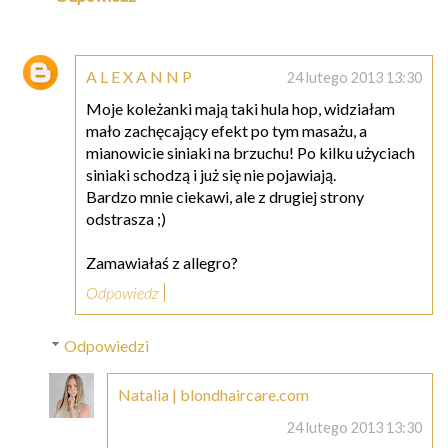
A L E X A N N P
24 lutego 2013 13:30
Moje koleżanki mają taki hula hop, widziałam
mało zachęcający efekt po tym masażu, a
mianowicie siniaki na brzuchu! Po kilku użyciach
siniaki schodzą i już się nie pojawiają.
Bardzo mnie ciekawi, ale z drugiej strony
odstrasza ;)
Zamawiałaś z allegro?
Odpowiedz
Odpowiedzi
Natalia | blondhaircare.com
24 lutego 2013 13:30