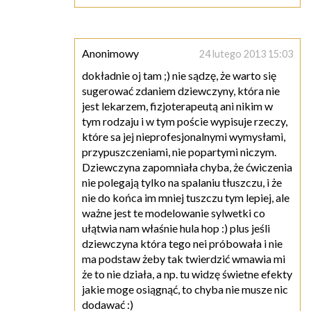
Anonimowy
24 lutego 2013 15:03
dokładnie oj tam ;) nie sądzę, że warto się
sugerować zdaniem dziewczyny, która nie
jest lekarzem, fizjoterapeutą ani nikim w
tym rodzaju i w tym poście wypisuje rzeczy,
które sa jej nieprofesjonalnymi wymysłami,
przypuszczeniami, nie popartymi niczym.
Dziewczyna zapomniała chyba, że ćwiczenia
nie polegają tylko na spalaniu tłuszczu, i że
nie do końca im mniej tuszczu tym lepiej, ale
ważne jest te modelowanie sylwetki co
ułątwia nam właśnie hula hop :) plus jeśli
dziewczyna która tego nei próbowała i nie
ma podstaw żeby tak twierdzić wmawia mi
że to nie działa, a np. tu widzę świetne efekty
jakie moge osiągnąć, to chyba nie musze nic
dodawać :)