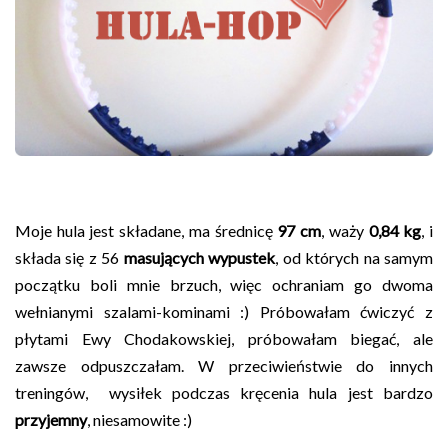
Moje hula jest składane, ma średnicę
97 cm
, waży
0,84 kg
, i
składa się z 56
masujących wypustek
, od których na samym
początku boli mnie brzuch, więc ochraniam go dwoma
wełnianymi szalami-kominami :) Próbowałam ćwiczyć z
płytami Ewy Chodakowskiej, próbowałam biegać, ale
zawsze odpuszczałam. W przeciwieństwie do innych
treningów, wysiłek podczas kręcenia hula jest bardzo
przyjemny
, niesamowite :)