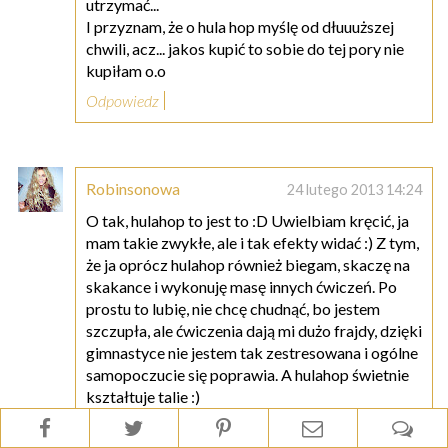
utrzymać...
I przyznam, że o hula hop myślę od dłuuuższej
chwili, acz... jakos kupić to sobie do tej pory nie
kupiłam o.o
Odpowiedz
Robinsonowa
24 lutego 2013 14:24
O tak, hulahop to jest to :D Uwielbiam kręcić, ja
mam takie zwykłe, ale i tak efekty widać :) Z tym,
że ja oprócz hulahop również biegam, skaczę na
skakance i wykonuję masę innych ćwiczeń. Po
prostu to lubię, nie chcę chudnąć, bo jestem
szczupła, ale ćwiczenia dają mi dużo frajdy, dzięki
gimnastyce nie jestem tak zestresowana i ogólne
samopoczucie się poprawia. A hulahop świetnie
kształtuje talie :)
Odpowiedz